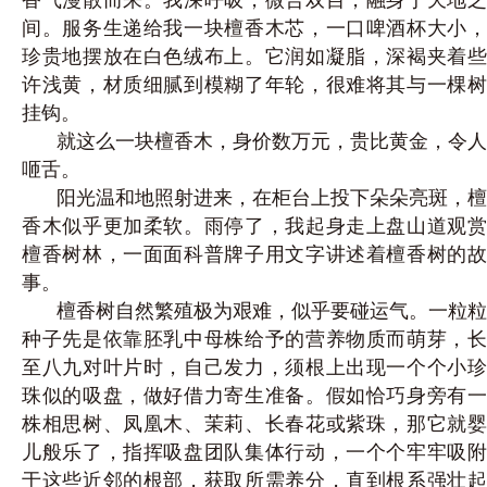
间。服务生递给我一块檀香木芯，一口啤酒杯大小，
珍贵地摆放在白色绒布上。它润如凝脂，深褐夹着些
许浅黄，材质细腻到模糊了年轮，很难将其与一棵树
挂钩。
就这么一块檀香木，身价数万元，贵比黄金，令人
咂舌。
阳光温和地照射进来，在柜台上投下朵朵亮斑，檀
香木似乎更加柔软。雨停了，我起身走上盘山道观赏
檀香树林，一面面科普牌子用文字讲述着檀香树的故
事。
檀香树自然繁殖极为艰难，似乎要碰运气。一粒粒
种子先是依靠胚乳中母株给予的营养物质而萌芽，长
至八九对叶片时，自己发力，须根上出现一个个小珍
珠似的吸盘，做好借力寄生准备。假如恰巧身旁有一
株相思树、凤凰木、茉莉、长春花或紫珠，那它就婴
儿般乐了，指挥吸盘团队集体行动，一个个牢牢吸附
于这些近邻的根部，获取所需养分，直到根系强壮起