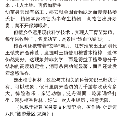
来，扎入土地。再假如新生
幼苗身旁没有宿主，那它就会因食物缺乏而慢慢枯萎
夭折。植物学家称它为半寄生植物，意指它出身娇
贵，离不开保姆喂养。
但檀乡谷运用现代科学技术，实现人工育苗繁殖。
每年采收种子，售卖幼苗，是景区“造血”功能之一。
檀香树还携带着“玄学”魅力。江苏淮安出土的明代
王镇夫妇合葬墓，发掘时王镇使用檀香木棺椁，遗体
仍然完好。这现象并非玄学，而是得益于檀香醇分子
结构的高度稳定性，消毒杀菌功能显著，而且还散发
着悠悠温香。
走出檀香树林，这些与其相关的科普知识已归我所
有。可以想象，假日里前来造访的万千游客收获有多
大。惊险游乐，亲近动物，泛舟湖面，吃素诵经打
坐，漫步檀香树林，好似一次人生经历，禅意无限。
（原载于福建省炎黄文化研究会、省作协《“走进
八闽”旅游景区·龙海》）