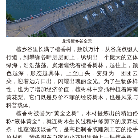
龙海檀乡谷全景
檀乡谷里长满了檀香树，数以万计，从谷底点缀人
行道，到攀缘谷畔层层而上，绣织出一个庞大的立体
绿海，浩浩荡荡。岚烟缠绕着檀香树林，越往上，颜
色越深，形态越具体。上至山头，变身为一团团云
朵，迎着远方日出，闪耀出瑰丽金光。为了生物多样
性，也为了增加经济价值，檀树林中穿插种植着海南
黄花梨。它们既是身价不菲的经济树木，也是风景与
科普载体。
檀香树被誉为“黄金之树”，木材提炼出的精油俗
称“液体黄金”，就连树木生长过程中修剪下的废弃枝
条，也蕴涵淡淡香气，是高档制香或雕刻工艺的抢手
原材料。我多想在自家的小花园里种上一棵檀香树，