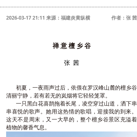
2026-03-17 21:11 来源：福建炎黄纵横
作者：张 茜
禅
意
檀
乡
谷
张
茜
初夏，一夜雨声过后，依偎在罗汉峰山麓的檀乡谷
清丽宁静，若有若无的岚烟将它轻轻笼罩。
一只黑白花喜鹊拖着长尾，凌空穿过山道，洒下串
串喜悦的歌声。她用这热情的歌唱，迎接我的到来。
这天不是周末，又一大早的，整个檀乡谷景区充溢着
植物的馨香气息。