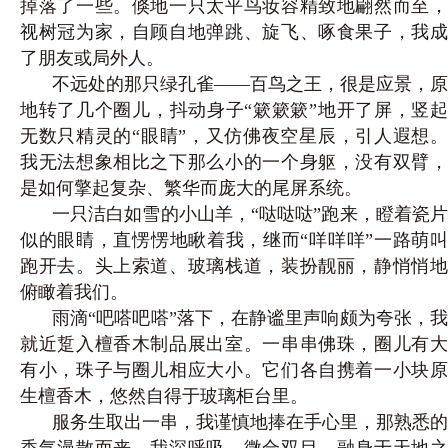
掉落了一些。倏地一只太平鸟妆容精致地翩然而至，
视树冠为家，自顾自地弹跳、旋飞、啄食果子，我成
了朋友或局外人。
不远处的那只绿孔雀——百鸟之王，很是应景，原
地转了几个圈儿，抖动身子“簌簌簌”地开了屏，竖起
无数只精灵的“眼睛”，又仿佛夜空星辰，引人遐想。
我无法想象相比之下那么小的一个身躯，没有双臂，
是如何擎起复杂、繁华而庞大的尾屏系统。
一只洁白如雪的小山羊，“哒哒哒”跑来，瞪着瓷片
似的眼睛，直愣愣地瞅着我，继而“咩咩咩”一路萌叫
跑开去。头上索道、玻璃栈道，装扮靓丽，静悄悄地
俯瞰着我们。
雨滴“吧嗒吧嗒”落下，在静谧里声响颇为夸张，我
就近踅入檀香木制品展出室。一串串佛珠，圈儿有大
有小，珠子与圈儿相应大小。它们各自携着一小块原
生檀香木，悠然自得于玻璃柜台里。
服务生取出一串，我谨慎地捧在手心里，那熟悉的
香气漫散而来。我深呼吸，微合双目，融身于天地之