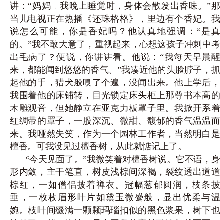
讲：“妈妈，我晚上睡觉时，身体会散发出香味。”那
当儿电视正在热播《还珠格格》，里边有个香妃。我
说怎么可能，你是香妃吗？他认真地强调：“是真
的。”我不敢大意了，重视起来，心
想这孩子冲刺中
出毛病了？便说，你讲讲看。他说：
“我每天早晨
来，都能闻到悠悠的香气。”我凑近他的头脸脖子，抓
起他的手，猎犬般嗅了个遍，没闻出来。他上学后，
我围着他的床铺转，目光锁定床头柜上那尊书本高的
木雕观音，但她静立在亚克力板罩子里。我掀开系着
红绸带的罩子，一股深沉、微甜、馥郁的香气温温而
来。我哑然失笑，作为一个园林工作者，当然明白是
檀香。可我没见过檀香树，从此就惦记上了。
“今天见面了。”我微笑着对檀香树说。它不语，身
形内敛，主干笔直，树皮浅棕间深褐，裂纹透出道道
棕红，一如僧侣披着禅衣。冠幅葱郁圆润，枝条披
垂，一枚枚眉形叶片如黛玉微蹙般，显出优柔与温
婉。枝叶间缀满一颗颗玛瑙扣似的黑色浆果，树下也