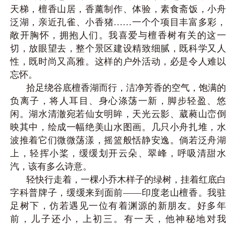
天梯，檀香山居，香薰制作、体验，素食斋饭，小舟
泛湖，亲近孔雀、小香猪……一个个项目丰富多彩，
敞开胸怀，拥抱人们。我喜爱与檀香树有关的这一
切，放眼望去，整个景区建设精致细腻，既科学又人
性，既时尚又高雅。这样的户外活动，必是令人难以
忘怀。
拾足绕谷底檀香湖而行，洁净芳香的空气，饱满的
负离子，将人耳目、身心涤荡一新，脚步轻盈、悠
闲。湖水清澈宛若仙女明眸，天光云影、葳蕤山峦倒
映其中，绘成一幅绝美山水图画。几只小舟扎堆，水
波推着它们微微荡漾，摇篮般恬静安逸。倘若泛舟湖
上，轻挥小桨，缓缓划开云朵、翠峰，呼吸清甜水
汽，该有多么诗意。
轻快行走着，一棵小乔木样子的绿树，挂着红底白
字科普牌子，缓缓来到面前——印度老山檀香。我驻
足树下，仿若遇见一位有着渊源的新朋友。好多年
前，儿子还小，上初三。有一天，他神秘地对我