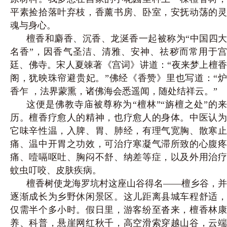
平素捡拾落叶弃枝，香薰书房、卧室，安抚动荡的灵
魂与身心。
檀香和麝香、沉香、龙涎香一起被称为“中国四大
名香”，因香气圣洁、清雅、安神、祛秽而常用于宫
廷、佛寺。宋人夏竦著《宫词》讲道：“夜来梦上檀香
阁，犹映珠帘避贵妃。”佛经《香赞》里也写道：“炉
香乍 ，法界蒙熏，诸佛海会悉遥闻，随处结祥云。”
这便是佛教寺庙被尊称为“檀林”“旃檀之处”的来
历。檀香疗愈人的精神，也疗愈人的身体。中医认为
它味辛性温，入脾、胃、肺经，有理气宽胸、散寒止
痛、温中开胃之功效，可治疗寒凝气滞所致的心腹疼
痛、噎嗝呕吐、胸闷不舒、纳差等症，以及外用治疗
蚊虫叮咬、皮肤疾病。
檀香树使龙海罗坑村这座山谷得名——檀乡谷，并
逐渐成长为乡野休闲景区。这儿距离县城车程舒适，
仅需半个多小时。假日里，游客纷至沓来，檀香林康
养、科普，悬崖网红秋千，高空滑索穿越山谷，云端