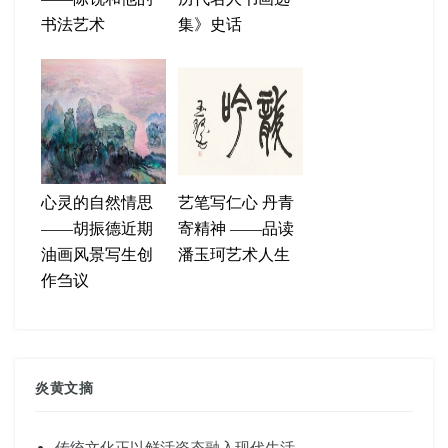
书法艺术
集》史话
心灵的自然情思
艺笔写仁心 丹青
——胡振德近期
寄精神 ——品读
油画风景写生创
潘玉珂艺术人生
作刍议
炎黄文摘
传统文化正以鲜活姿态融入现代生活