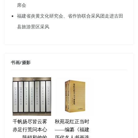
席会
福建省炎黄文化研究会、省作协联合采风团走进古田
县旅游景区采风
书画
/
摄影
千帆扬尽皆云雾
秋苑花红正当时
赤足行荒问本心
——编纂《福建
——陈锐和他的
历代名人书画选