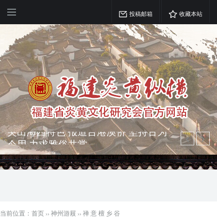
投稿邮箱
收藏本站
弘扬优秀文化 振奋民族精神 介绍民族
瑰宝 宣传中华精英
突出海西特色 报道台港澳侨 坚持古为
今用 力求雅俗共赏
当前位置：
首页
››
神州游屐
››
禅 意 檀 乡 谷