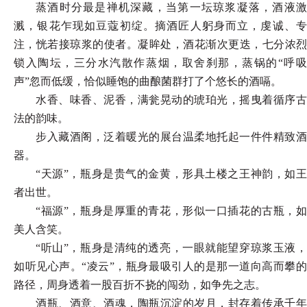
蒸酒时分最是禅机深藏，当第一坛琼浆凝落，酒液激
溅，银花乍现如豆蔻初绽。摘酒匠人躬身而立，虔诚、专
注，恍若接琼浆的使者。凝眸处，酒花渐次更迭，七分浓烈
锁入陶坛，三分水汽散作蒸烟，取舍刹那，蒸锅的
“呼
声”忽而低缓，恰似睡饱的曲酿菌群打了个悠长的酒嗝。
水香、味香、泥香，满瓮晃动的琥珀光，摇曳着循序古
法的韵味。
步入藏酒阁，泛着暖光的展台温柔地托起一件件精致酒
器。
“天源”，瓶身是贵气的金黄，形具土楼之王神韵，如王
者出世。
“福源”，瓶身是厚重的青花，形似一口插花的古瓶，如
美人含笑。
“听山”，瓶身是清纯的透亮，一眼就能望穿琼浆玉液，
如听见心声。“凌云”，瓶身最吸引人的是那一道向高而攀的
路径，周身透着一股百折不挠的闯劲，如争先之志。
酒瓶、酒意、酒魂，陶瓶沉淀的岁月，封存着传承千年