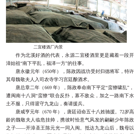
二宜楼酒厂内景
作为北溪好酒的代表，永源二宜楼酒里更是藏着一段开
漳始祖
“南下平乱，福泽一方”的往事。
唐永徽元年（
650年），陈政因战功受封归德将军，特
其母魏敬夫人入司农寺学习宫廷酿酒术。
唐总章二年（
669 年），陈政奉命南下平定“蛮獠啸乱”，
遭闽南十八洞“蛮獠”联合反扑，寡不敌众，加之一路南下水
土不服，只得退守九龙山，奏请援兵。
唐咸亨元年（
670 年），唐廷诏命五十八姓驰援。72岁高
龄的魏敬夫人临危挂帅，携彼时恰意气风发的翩翩少年陈政
之子——开漳圣王陈元光一同入闽。抵达九龙山后，魏母以