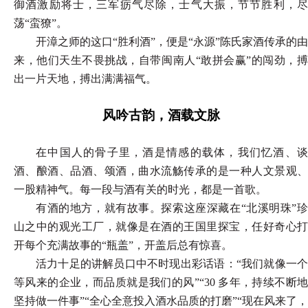
御酒激励将士，三军疬气尽除，士气大振，节节胜利，尽
荡“蛮獠”。
开漳之师的这口
“胜利酒”，便是“永源”陈氏家酒传承的由
来，他们天生不畏挑战，自带闽南人“敢拼会赢”的闯劲，搏
出一片天地，搏出满满福气。
风吟古韵，酒载文脉
在中国人的骨子里，酒是情感的载体，我们忆酒、谈
酒、酿酒、品酒、颂酒，曲水流觞传承的是一种人文景观、
一股精神气。每一段与酒有关的时光，都是一首歌。
有酒的地方，就有故事。探索这座深藏在
“北溪明珠”珍
山之中的观光工厂，就像是在酒的王国里探宝，任好奇心打
开每个充满故事的“瓶盖”，开盖后总有惊喜。
活力十足的讲解员口中不时现出彩话语：
“我们就像一个
等风来的企业，而品质就是我们的风”“30 多年，持续不断地
坚持做一件事”“全心全意投入酒水品质的打磨”“现在风来了，