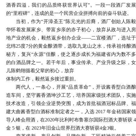
酒香四溢，我们的品质终获世界认可”。一段一段酒厂发展
的“里程碑”，连成的是一个民营企业拼搏向前的奋斗轨迹。
当初，作为
“开漳圣王”陈元光的后裔，酒厂创始人陈
华怀着发展家乡、带富乡亲的赤子初心，放弃从政与进入房
地产业的机会，毅然返乡创办企业——二宜楼酒厂，选址于
北纬25度7分的黄金酿酒带，选取九龙山之水，传承祖传酿酒
秘方，复兴“永源”佳酿，使之逐步成长为福建省内为数不多
的白酒品牌之一。若干年后，事业传承、产业升级之际，女
儿陈鹤翎循着父辈的初心，放弃
体制内工作，毅然返乡接过重担。
两代人，一条心，开展
“品质革命”，开设酱香型白酒
造车间，坚守酱香酒坤沙工艺，培养国家级技术团队，实施
技术改造，引领企业逆势突围，成为首批福酒冠标品牌、福
建大曲酱香型白酒标准制定者之一，入选 2017 年金砖国家领
导人峰会用酒，在2020年比利时布鲁塞尔国际烈酒大赛斩获 4
金 5 银，在 2023年旧金山世界烈酒大赛斩获4金3银。