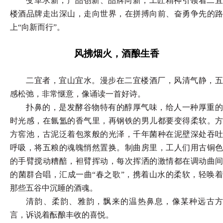
变革求新，产品创新、品牌向新，工匠精神引领着二宜
楼酒品牌走出深山，走向世界，在拼搏向前、奋勇争先的路
上
“向新而行”。
风拂烟火，酒酿生香
二宜者，宜山宜水。漫步在二宜楼酒厂，风清气静，五
感松弛，非常惬意，像诵读一首好诗。
扑鼻的，是发酵谷物特有的醇厚气味，给人一种厚重的
时光感，在氤氲的香气里，再钢铁的男儿都要变得柔软。方
方窖池，古泥泛着包浆般的光泽，千年菌种在泥壁深处吞吐
呼吸，将五粮的魂魄悄然置换。制曲房里，工人们用古铜色
的手臂搅动糟醅，袒臂挥动，每次挥洒的激情都在调动曲间
的菌群合唱，汇成一曲
“春之歌”，携着山水的柔软，轻唤
那些五谷中沉睡的酒魂。
清韵、柔韵、雅韵，飘来的温热鼻息，像某种远古方
言，诉说着酝酿丰收的喜悦。