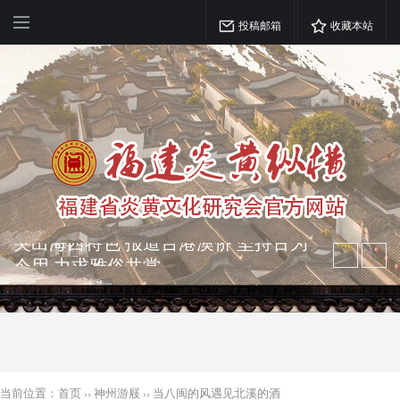
投稿邮箱
收藏本站
弘扬优秀文化 振奋民族精神 介绍民族
瑰宝 宣传中华精英
突出海西特色 报道台港澳侨 坚持古为
今用 力求雅俗共赏
当前位置：
首页
››
神州游屐
››
当八闽的风遇见北溪的酒