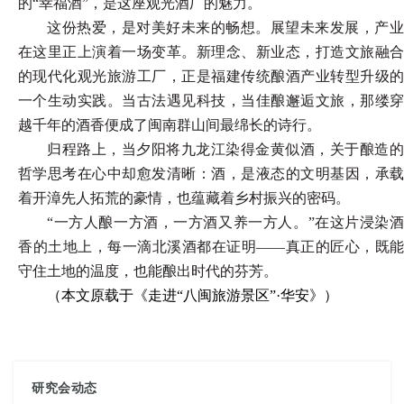
的“幸福酒”，是这座观光酒厂的魅力。
这份热爱，是对美好未来的畅想。展望未来发展，产业
在这里正上演着一场变革。新理念、新业态，打造文旅融合
的现代化观光旅游工厂，正是福建传统酿酒产业转型升级的
一个生动实践。当古法遇见科技，当佳酿邂逅文旅，那缕穿
越千年的酒香便成了闽南群山间最绵长的诗行。
归程路上，当夕阳将九龙江染得金黄似酒，关于酿造的
哲学思考在心中却愈发清晰：酒，是液态的文明基因，承载
着开漳先人拓荒的豪情，也蕴藏着乡村振兴的密码。
“一方人酿一方酒，一方酒又养一方人。”在这片浸染酒
香的土地上，每一滴北溪酒都在证明——真正的匠心，既能
守住土地的温度，也能酿出时代的芬芳。
（本文原载于《走进
“八闽旅游景区”·
华安
》）
研究会动态