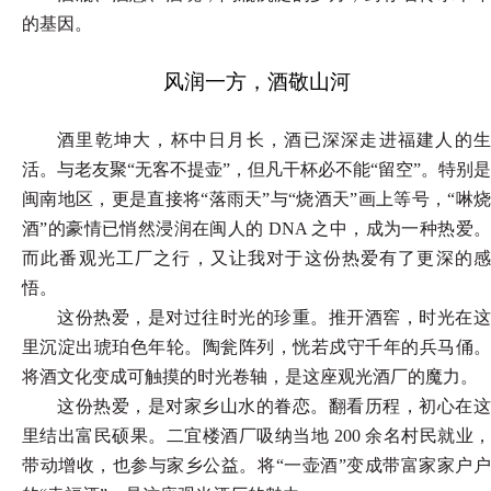
的基因。
风润一方，酒敬山河
酒里乾坤大，杯中日月长，酒已深深走进福建人的生
活。与老友聚
“无客不提壶”，但凡干杯必不能“留空”。特别是
闽南地区，更是直接将“落雨天”与“烧酒天”画上等号，“啉烧
酒”的豪情已悄然浸润在闽人的 DNA 之中，成为一种热爱。
而此番观光工厂之行，又让我对于这份热爱有了更深的感
悟。
这份热爱，是对过往时光的珍重。推开酒窖，时光在这
里沉淀出琥珀色年轮。陶瓮阵列，恍若戍守千年的兵马俑。
将酒文化变成可触摸的时光卷轴，是这座观光酒厂的魔力。
这份热爱，是对家乡山水的眷恋。翻看历程，初心在这
里结出富民硕果。二宜楼酒厂吸纳当地
200 余名村民就业
带动增收，也参与家乡公益。将“一壶酒”变成带富家家户户