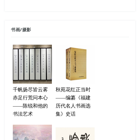
书画
/
摄影
千帆扬尽皆云雾
秋苑花红正当时
赤足行荒问本心
——编纂《福建
——陈锐和他的
历代名人书画选
书法艺术
集》史话