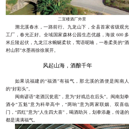
二宜楼酒厂外景
溯北溪春水，一路前行。九龙山下，全县首家省级观光
工厂，
春光正好。全域国家森林公园生态优越，海拔
600 
米丘陵起伏，
九龙江水蜿蜒柔软，莺语呢喃，一卷柔美的
“
村山郭”水墨画徐
徐展开。
风起山海，酒酿千年
如果说福建的
“福酒”有福气，那北溪的酒便是闽南
的“好
彩头
”。
闽南谚语
“老酒沉瓮底”，意为“好戏总在后头”。闽南划拳
酒令“五魁”意为科举高中，“两响”意为两家联姻、双喜临
门，“四红”意为“人生四大喜”，喝酒助兴，划拳添趣，传递的
都是满满福气。