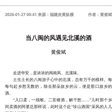
2026-01-27 00:41 来源：福建炎黄纵横
作者：黄俊斌
当八闽的风遇见北溪的酒
黄俊斌
走进华安，是浓浓的闽南风、北溪味。
土生土长的八闽游子心中的北溪，总有万千的模样。每
每勾起
乡愁无数的，除去那朵故乡的云，便是那口故乡的
酒。
“入口柔，一线喉。二宜楼酒，解千愁……”儿时那个乡
间卖
酒的阿婆总那样说，此时这个赴
“珍山酒国”采风的人