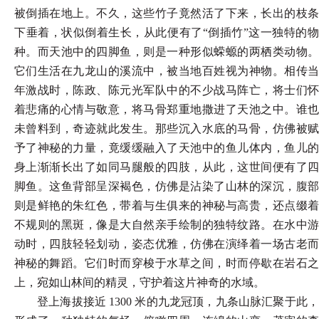
被倒插在地上。不久，这些竹子竟然活了下来，长出的枝条
下垂着，状似倒着生长，从此便有了“倒插竹”这一独特的物
种。而天池中的四脚鱼，则是一种形似蝾螈的两栖类动物。
它们生活在九龙山的溪流中，被当地百姓视为神物。相传当
年激战时，陈政、陈元光军队中的不少战马阵亡，将士们怀
着悲痛的心情与敬意，将马骨郑重地撒进了天池之中。谁也
未曾料到，奇迹就此发生。那些沉入水底的马骨，仿佛被赋
予了神秘的力量，竟缓缓融入了天池中的鱼儿体内，鱼儿的
身上渐渐长出了如同马腿般的四肢，从此，这世间便有了四
脚鱼。这鱼背部呈深褐色，仿佛是沾染了山林的深沉，腹部
则是鲜艳的朱红色，带着与生俱来的神秘与高贵，还点缀着
不规则的黑斑，像是大自然亲手绘制的独特纹路。在水中游
动时，四肢轻轻划动，姿态优雅，仿佛在演绎着一场古老而
神秘的舞蹈。它们时而穿梭于水草之间，时而停歇在岩石之
上，宛如山林间的精灵，守护着这片神奇的水域。
登上海拔接近
1300 米的九龙冠顶，九条山脉汇聚于此