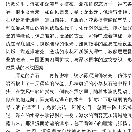
绵数公里，瀑布和深潭星罗棋布。瀑布群仪态万千，神态各
异，似玉女含羞，如百凤归巢，疑飞龙出云，像清帘叠挂，
壮观处瀑击涛喧，震山撼谷。飞溅的水花裹挟着磅礴气势，
却在触及潭面的瞬间被温柔抚平，化作粼粼波光。潭水呈深
邃的墨绿色，像是被岁月浸染的古玉，沉静中透着神秘。水
流在潭底翻涌，搅起细碎的银光，如同撒落的星辰在暗夜里
闪烁。靠近瀑布处，激荡的水花不断跃入潭中，激起层层叠
叠的涟漪，一圈圈向四周扩散，与潭水原本的波纹交织，形
成灵动的水纹图案。
潭边的岩石上，青苔密布，被水雾浸润得发亮，仿佛给
岩石披上了一层柔软的绿毯。几株顽强的小草从石缝中探出
头，在微风中轻轻摇曳，倒映在潭水里，随着水波的晃动，
似在翩翩起舞。阳光透过瀑布的水帘，折射出五彩斑斓的光
晕，洒在潭面上，光影交错，璀璨夺目。忽而一阵山风掠
过，瀑布的水帘被吹得飘向一侧，潭水的面容更加清晰地展
露出来。那深沉而静谧的潭水，包容着瀑布的喧嚣与张扬，
在一动一静间，演绎着大自然的奇妙韵律。相传其中以天