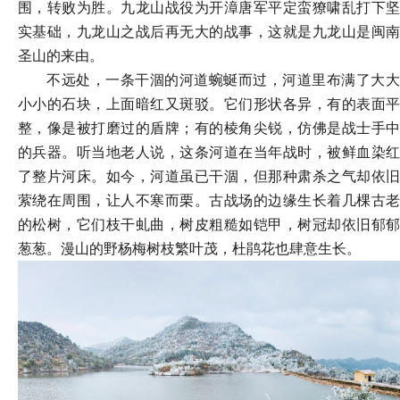
围，转败为胜。九龙山战役为开漳唐军平定蛮獠啸乱打下坚
实基础，九龙山之战后再无大的战事，这就是九龙山是闽南
圣山的来由。
不远处，一条干涸的河道蜿蜒而过，河道里布满了大大
小小的石块，上面暗红又斑驳。它们形状各异，有的表面平
整，像是被打磨过的盾牌；有的棱角尖锐，仿佛是战士手中
的兵器。听当地老人说，这条河道在当年战时，被鲜血染红
了整片河床。如今，河道虽已干涸，但那种肃杀之气却依旧
萦绕在周围，让人不寒而栗。古战场的边缘生长着几棵古老
的松树，它们枝干虬曲，树皮粗糙如铠甲，树冠却依旧郁郁
葱葱。漫山的野杨梅树枝繁叶茂，杜鹃花也肆意生长。