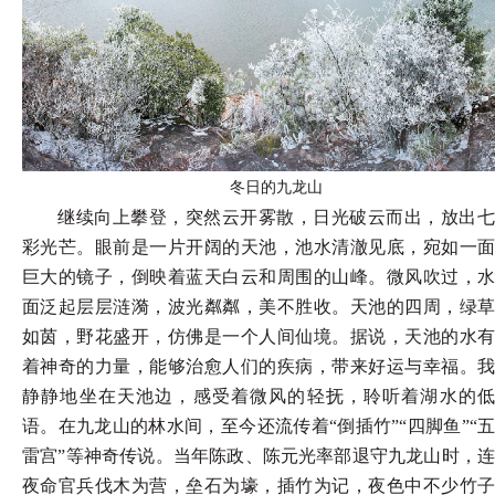
冬日的九龙山
继续向上攀登，突然云开雾散，日光破云而出，放出七
彩光芒。眼前是一片开阔的天池，池水清澈见底，宛如一面
巨大的镜子，倒映着蓝天白云和周围的山峰。微风吹过，水
面泛起层层涟漪，波光粼粼，美不胜收。天池的四周，绿草
如茵，野花盛开，仿佛是一个人间仙境。据说，天池的水有
着神奇的力量，能够治愈人们的疾病，带来好运与幸福。我
静静地坐在天池边，感受着微风的轻抚，聆听着湖水的低
语。在九龙山的林水间，至今还流传着
“倒插竹”“四脚鱼”“
雷宫”等神奇传说。当年陈政、陈元光率部退守九龙山时，连
夜命官兵伐木为营，垒石为壕，插竹为记，夜色中不少竹子