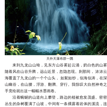
天外天瀑布群一隅
来到九龙山山坳，见东方山谷雾起云涌，奶白色的山雾
随着风在山谷升腾，远山近景，忽隐忽现。刹那间，
浓浓
海覆盖了九龙山的一个个山头，
如絮如纱，似海似涛，在
山幽谷，在山腰，浮游、翻腾、穿行。我惊叹大自然神奇之
手竟绘就出这一幅幅水墨画卷。
沿着蜿蜒的山道向上攀登，路边的植被愈发茂盛。密密
丛生的杂树覆满了山坡，中间有一条裸露着岩体的溪流，连