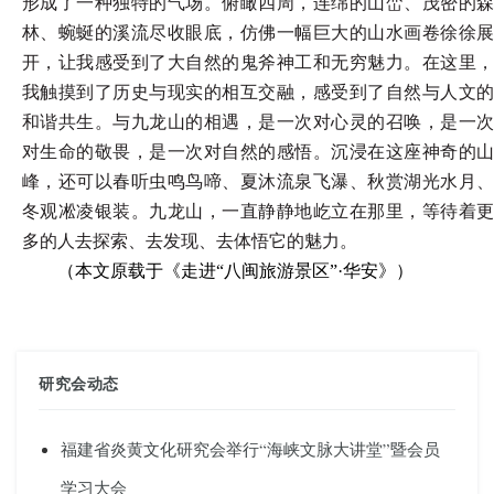
形成了一种独特的气场。俯瞰四周，连绵的山峦、茂密的森
林、蜿蜒的溪流尽收眼底，仿佛一幅巨大的山水画卷徐徐展
开，让我感受到了大自然的鬼斧神工和无穷魅力。在这里，
我触摸到了历史与现实的相互交融，感受到了自然与人文的
和谐共生。与九龙山的相遇，是一次对心灵的召唤，是一次
对生命的敬畏，是一次对自然的感悟。沉浸在这座神奇的山
峰，还可以春听虫鸣鸟啼、夏沐流泉飞瀑、秋赏湖光水月、
冬观凇凌银装。九龙山，一直静静地屹立在那里，等待着更
多的人去探索、去发现、去体悟它的魅力。
（本文原载于《走进
“八闽旅游景区”·
华安
》）
研究会动态
福建省炎黄文化研究会举行“海峡文脉大讲堂”暨会员
学习大会