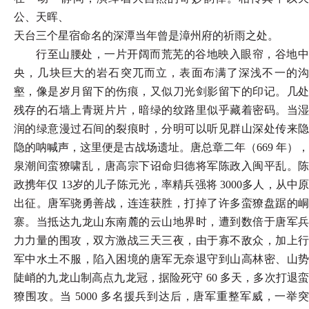
公、天晖、
天台三个星宿命名的深潭当年曾是漳州府的祈雨之处。
行至山腰处，一片开阔而荒芜的谷地映入眼帘，谷地中
央，几块巨大的岩石突兀而立，表面布满了深浅不一的沟
壑，像是岁月留下的伤痕，又似刀光剑影留下的印记。几处
残存的石墙上青斑片片，暗绿的纹路里似乎藏着密码。当湿
润的绿意漫过石间的裂痕时，分明可以听见群山深处传来隐
隐的呐喊声，这里便是古战场遗址。唐总章二年（
669 年），
泉潮间蛮獠啸乱，唐高宗下诏命归德将军陈政入闽平乱。陈
政携年仅 13岁的儿子陈元光，率精兵强将 3000多人，从中原
出征。唐军骁勇善战，连连获胜，打掉了许多蛮獠盘踞的峒
寨。当抵达九龙山东南麓的云山地界时，遭到数倍于唐军兵
力力量的围攻，双方激战三天三夜，由于寡不敌众，加上行
军中水土不服，陷入困境的唐军无奈退守到山高林密、山势
陡峭的九龙山制高点九龙冠，据险死守 60 多天，多次打退蛮
獠围攻。当 5000 多名援兵到达后，唐军重整军威，一举突