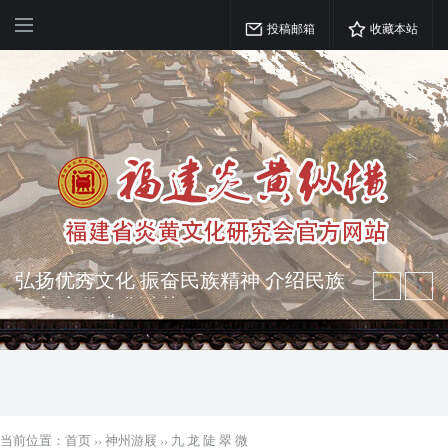
投稿邮箱
收藏本站
突出海西特色 报道台港澳侨 坚持古为
今用 力求雅俗共赏
弘扬优秀文化 振奋民族精神 介绍民族
瑰宝 宣传中华精英
当前位置：
首页
››
神州游屐
››
九 龙 陡 翠 微