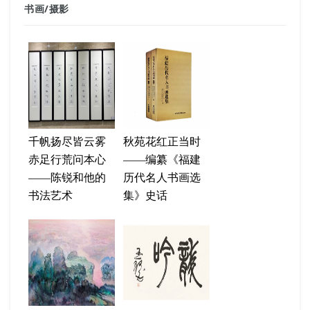
书画
/
摄影
千帆扬尽皆云雾
秋苑花红正当时
赤足行荒问本心
——编纂《福建
——陈锐和他的
历代名人书画选
书法艺术
集》史话