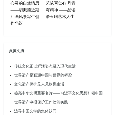
心灵的自然情思
艺笔写仁心 丹青
——胡振德近期
寄精神 ——品读
油画风景写生创
潘玉珂艺术人生
作刍议
炎黄文摘
传统文化正以鲜活姿态融入现代生活
世界遗产是联通中国与世界的桥梁
文化遗产保护见人见物见生活
擦亮中华文明重要名片——习近平文化思想引领中国
世界遗产申报保护工作壮阔实践
追寻中国文学的集体认同