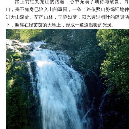
踏上前往九龙山的路途，心中充满了期待与敬畏。寻
山，殊不知身已陷入山的重围，一条土路依照山势绵延地伸
进大山深处。茫茫山林，宁静如梦，阳光透过树叶的缝隙洒
下，照耀在绿茵茵的大地上，形成一道道温暖的光斑。