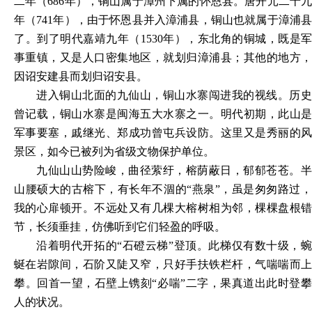
二年（
686年），铜山属于漳州下属的怀恩县。唐开元二十
年（741年），由于怀恩县并入漳浦县，铜山也就属于漳浦县
了。到了明代嘉靖九年（1530年），东北角的铜城，既是军
事重镇，又是人口密集地区，就划归漳浦县；其他的地方，
因诏安建县而划归诏安县。
进入铜山北面的九仙山，铜山水寨闯进我的视线。历史
曾记载，铜山水寨是闽海五大水寨之一。明代初期，此山是
军事要塞，戚继光、郑成功曾屯兵设防。这里又是秀丽的风
景区，如今已被列为省级文物保护单位。
九仙山山势险峻，曲径萦纡，榕荫蔽日，郁郁苍苍。半
山腰硕大的古榕下，有长年不涸的
“燕泉”，虽是匆匆路过
我的心扉顿开。不远处又有几棵大榕树相为邻，棵棵盘根错
节，长须垂挂，仿佛听到它们轻盈的呼吸。
沿着明代开拓的
“石磴云梯”登顶。此梯仅有数十级，
蜒在岩隙间，石阶又陡又窄，只好手扶铁栏杆，气喘喘而上
攀。回首一望，石壁上镌刻“必喘”二字，果真道出此时登攀
人的状况。