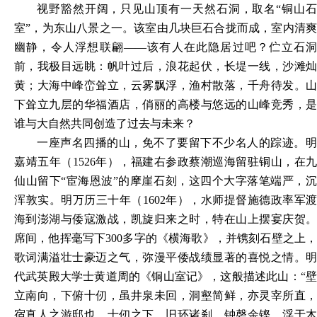
视野豁然开阔，只见山顶有一天然石洞，取名
“铜山
室”，为东山八景之一。该室由几块巨石合拢而成，室内清爽
幽静，令人浮想联翩——该有人在此隐居过吧？伫立石洞
前，我极目远眺：帆叶过后，浪花起伏，长堤一线，沙滩灿
黄；大海中峰峦耸立，云雾飘浮，渔村散落，千舟待发。山
下耸立九层的华福酒店，俏丽的高楼与悠远的山峰竞秀，是
谁与大自然共同创造了过去与未来？
一座声名四播的山，免不了要留下不少名人的踪迹。明
嘉靖五年（
1526年），福建右参政蔡潮巡海留驻铜山，在九
仙山留下“宦海恩波”的摩崖石刻，这四个大字落笔端严，沉
浑敦实。明万历三十年（1602年），水师提督施德政率军渡
海到澎湖与倭寇激战，凯旋归来之时，特在山上摆宴庆贺。
席间，他挥毫写下300多字的《横海歌》，并镌刻石壁之上，
歌词满溢壮士豪迈之气，弥漫平倭战绩显著的喜悦之情。明
代武英殿大学士黄道周的《铜山室记》，这般描述此山：“壁
立南向，下俯十仞，虽井泉未回，洞壑简鲜，亦灵宰所直，
宿真人之游邸也。十仞之下，旧环诸刹，钟磬余铿、浮于木