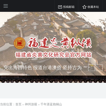
投稿邮箱
收藏本站
弘扬优秀文化 振奋民族精神 介绍民族
瑰宝 宣传中华精英
突出海西特色 报道台港澳侨 坚持古为
今用 力求雅俗共赏
当前位置：
首页
››
神州游屐
››
千年湛蓝抱铜山