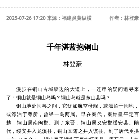
2025-07-26 17:20 来源：福建炎黄纵横
作者：林登豪
千年湛蓝抱铜山
林登豪
漫步在铜山古城墙边的大道上，一连串的疑问追寻来
了：铜山就是铜山岛吗？铜山岛就是东山县吗？
铜山地处闽粤之间，它犹如航空母舰，或漂泊于闽地，
或漂泊于粤所，曾经一岛两属。早在秦代，秦始皇平定百
越，铜山属南闽郡。到了东晋，铜山属义安郡绥安县。隋
代，绥安并入龙溪县，铜山又随之并入该县。到了唐代垂拱