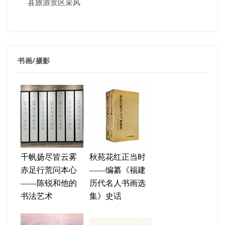
县旅游景区采风
书画
/
摄影
千帆扬尽皆云雾
秋苑花红正当时
赤足行荒问本心
——编纂《福建
——陈锐和他的
历代名人书画选
书法艺术
集》史话