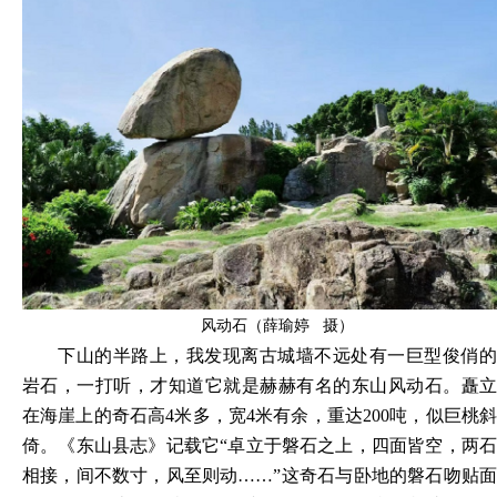
风动石（薛瑜婷 摄）
下山的半路上，我发现离古城墙不远处有一巨型俊俏的
岩石，一打听，才知道它就是赫赫有名的东山风动石。矗立
在海崖上的奇石高
4米多，宽4米有余，重达200吨，似巨桃
倚。《东山县志》记载它“卓立于磐石之上，四面皆空，两石
相接，间不数寸，风至则动……”这奇石与卧地的磐石吻贴面