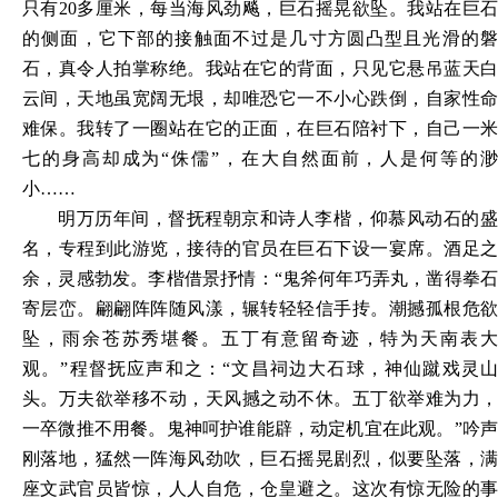
只有20多厘米，每当海风劲飚，巨石摇晃欲坠。我站在巨石
的侧面，它下部的接触面不过是几寸方圆凸型且光滑的磐
石，真令人拍掌称绝。我站在它的背面，只见它悬吊蓝天白
云间，天地虽宽阔无垠，却唯恐它一不小心跌倒，自家性命
难保。我转了一圈站在它的正面，在巨石陪衬下，自己一米
七的身高却成为“侏儒”，在大自然面前，人是何等的渺
小……
明万历年间，督抚程朝京和诗人李楷，仰慕风动石的盛
名，专程到此游览，接待的官员在巨石下设一宴席。酒足之
余，灵感勃发。李楷借景抒情：
“鬼斧何年巧弄丸，凿得拳
寄层峦。翩翩阵阵随风漾，辗转轻轻信手抟。潮撼孤根危欲
坠，雨余苍苏秀堪餐。五丁有意留奇迹，特为天南表大
观。”程督抚应声和之：“文昌祠边大石球，神仙蹴戏灵山
头。万夫欲举移不动，天风撼之动不休。五丁欲举难为力，
一卒微推不用餐。鬼神呵护谁能辟，动定机宜在此观。”吟声
刚落地，猛然一阵海风劲吹，巨石摇晃剧烈，似要坠落，满
座文武官员皆惊，人人自危，仓皇避之。这次有惊无险的事