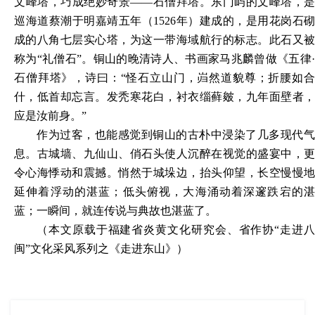
文峰塔，巧成绝妙奇景
——石僧拜塔。东门屿的文峰塔，是
巡海道蔡潮于明嘉靖五年（1526年）建成的，是用花岗石砌
成的八角七层实心塔，为这一带海域航行的标志。此石又被
称为“礼僧石”。铜山的晚清诗人、书画家马兆麟曾做《五律·
石僧拜塔》，诗曰：“怪石立山门，岿然道貌尊；折腰如合
什，低首却忘言。发秃寒花白，衬衣缁藓皴，九年面壁者，
应是汝前身。”
作为过客，也能感觉到铜山的古朴中浸染了几多现代气
息。古城墙、九仙山、俏石头使人沉醉在视觉的盛宴中，更
令心海悸动和震撼。悄然于城垛边，抬头仰望，长空慢慢地
延伸着浮动的湛蓝；低头俯视，大海涌动着深邃跌宕的湛
蓝；一瞬间，就连传说与典故也湛蓝了。
（
本文原载于
福建省炎黄文化研究会、省作协
“走进
闽”文化采风系列之
《走进东山》
）