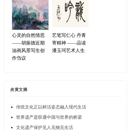
心灵的自然情思
艺笔写仁心 丹青
——胡振德近期
寄精神 ——品读
油画风景写生创
潘玉珂艺术人生
作刍议
炎黄文摘
传统文化正以鲜活姿态融入现代生活
世界遗产是联通中国与世界的桥梁
文化遗产保护见人见物见生活