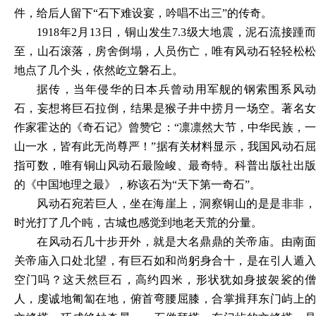
件，给后人留下“石下难设宴，吟唱不出三”的传奇。
1918年2月13日，铜山发生7.3级大地震，泥石流接踵而
至，山石滚落，房舍倒塌，人员伤亡，唯有风动石轻轻松松
地点了几个头，依然屹立磐石上。
据传，当年侵华的日本兵曾动用军舰的钢索围系风动
石，妄想将巨石拉倒，结果是猴子井中捞月一场空。著名女
作家霍达的《奇石记》曾赞它：
“凛凛然大节，中华民族，
山一水，皆有此无尚尊严！”据有关材料显示，我国风动石屈
指可数，唯有铜山风动石最险峻、最奇特。科普出版社出版
的《中国地理之最》，称该石为“天下第一奇石”。
风动石宛若巨人，坐在海崖上，洞察铜山的是是非非，
时光打了几个盹，古城也感觉到地老天荒的分量。
在风动石几十步开外，就是大名鼎鼎的关帝庙。由南面
关帝庙入口处北望，有巨石如和尚躬身合十，是在引人遁入
空门吗？这天然巨石，高约四米，形状犹如身披袈裟的僧
人，虔诚地匍匐在地，俯首弯腰屈膝，合掌揖拜东门屿上的