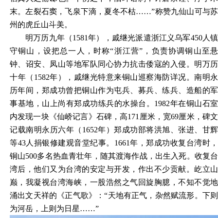
末。左裂石窦，飞泉下滴，夏冬不枯……”称赞九仙山可与苏
州的虎丘山斗美。
明万历九年（
1581年），戚继光派遣浙江义乌军450人
守铜山，设把总一人，时称“浙江营”，负责协调铜山至悬
钟、诏安、凤山等地军队同心协力抗击倭寇的入侵。明万历
十年（1582年），戚继光特意来铜山巡察海防详况。南明永
历年间，郑成功曾把铜山作为屯兵、募兵、练兵、造船的军
事基地，山上尚有郑成功练兵的水操台。1982年在铜山石室
内发现一块《仙峤记言》石碑，高171厘米，宽69厘米，碑文
记载南明永历六年（1652年）郑成功部将洪旭、张进、甘辉
等43人捐银修建观音堂纪事。1661年，郑成功收复台湾时，
铜山500多名热血青壮年，随其渡海作战，出生入死。收复台
湾后，他们又为台湾的安定与开发，作出不少贡献。屹立山
巅，我凝视台湾海峡，一股浩然之气回旋胸臆，不知不觉地
涌出文天祥的《正气歌》：“天地有正气，杂然赋流形。下则
为河岳，上则为日星……”