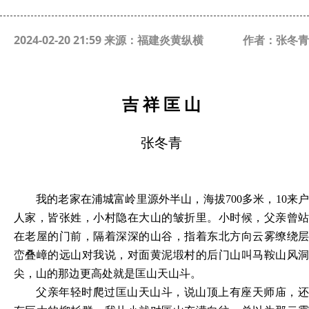
2024-02-20 21:59 来源：福建炎黄纵横
作者：张冬青
吉
祥
匡
山
张冬青
我的老家在浦城富岭里源外半山，海拔
700多米，10来
人家，皆张姓，小村隐在大山的皱折里。小时候，父亲曾站
在老屋的门前，隔着深深的山谷，指着东北方向云雾缭绕层
峦叠嶂的远山对我说，对面黄泥塅村的后门山叫马鞍山风洞
尖，山的那边更高处就是匡山天山斗。
父亲年轻时爬过匡山天山斗，说山顶上有座天师庙，还