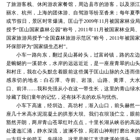
了旅游客栈、休闲游农家餐馆，周边县市的游客，以及浙江
丽水、杭州，上海的团体游、自驾游等纷至沓来；每年夏季
或节假日，景区时常爆满。匡山于2009年11月被国家林业局
授予“匡山国家森林公园”称号，2011年11月被国家林业局、
国家旅游局授予“全国森林旅游示范区”称号，2011年被国家
环保部评为“国家级生态村”。
小车一路向东，翻过吴山募岭头，过富岭镇，路的左边
是蜿蜒的一溪碧水，水岸的远远近近，是一座座青翠的山头
和村庄，我在心头默念着眼前这些属于匡山山脉的久违而倍
感亲切的地名：白石潭、寺前、岩顶、山路、黄潭、大水
口、前洋
……我和先强从小在这一带生长，这里的青山绿水
珍藏了我们童年的记忆，还有抹不去的欢乐与忧伤。
小车下高速，经圳边、高坊村，渐入山口，前头赫然一
座几十米高水泥混凝土的拱形大坝。我们在坝顶伫立，眼前
豁然开朗，两岸青山苍翠红叶点点，十里长湖从峡谷的高远
处逶迤汇涌，静水深流，波澜不惊，宛若山神刚打磨出来的
一方巨大的碧玉。先强说，这里是闽江支流建溪的源头，湖