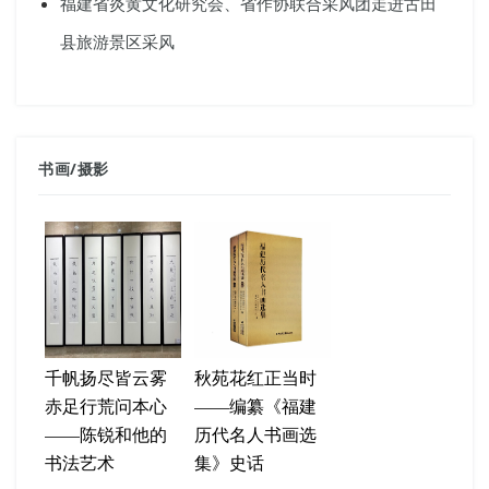
福建省炎黄文化研究会、省作协联合采风团走进古田
县旅游景区采风
书画
/
摄影
千帆扬尽皆云雾
秋苑花红正当时
赤足行荒问本心
——编纂《福建
——陈锐和他的
历代名人书画选
书法艺术
集》史话