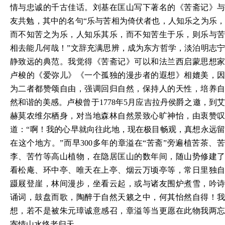
情与忠诚的千古佳话。刘基在匡山写下著名的《苦斋记》与
友共勉，其中的名句“乐与苦相为倚伏者也，人知乐之为乐，
而不知苦之为乐，人知乐其乐，而不知苦生于乐，则乐与苦
相去能几何哉！”文辞充满思辨，成为东方哲学，淡泊明志宁
静致远的典范。我觉得《苦斋记》可以和法兰西启蒙思想家
卢梭的《爱弥儿》《一个孤独的漫步者的遐想》相媲美，因
为二者都赞颂自由，强调回归自然，保持人的天性，培养自
然和谐的美感。卢梭曾于1778年5月应吉拉丹侯爵之邀，到艾
赫莫农维尔栖身，对当地森林自然景致心旷神怡，由衷赞叹
道：“啊！我的心早就向往此地，现在极目畅观，真想永远留
在这个地方。”而早300多年的章溢在“苦斋”旁遍植苦茶、苦
李、苦竹等高山植物，在隐居匡山的数年间，随山势修建了
看松庵、环中亭、唯天在上亭、烟云万顷亭等，常日里独自
蹑屐登崖，林间漫步，坐看云起，或与诸友围炉煮雪，吟诗
诵词，鼓盘而歌，陶醉于自然天籁之中，何其怡然自得！我
想，若不是被朱元璋诚意感召，章溢等当更愿在此物我两忘
寄情山水终老归天。