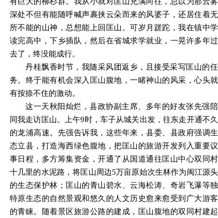
有巨大的柳杉群。我从小就对匡山充满向往，总以为那云雾
深处不但有能随呼喊声裹挟云朵而来的风婆子，还居住着无
所不能的山神，总想能上回匡山。可岁月蹉跎，我在镇中学
读完高中，下乡插队，然后在省城求学就业，一晃许多年过
去了，终没能成行。
丹桂飘香时节，我随采风团返乡，且接受采写匡山的任
务。终于能有机会深入匡山腹地，一睹神山的风采，心头就
有按捺不住的激动。
这一天秋阳灿烂，县政协副主席、多年的好友张先强陪
同我走访匡山。上午
9时，车子从城关出发，往东走开通不
的龙浦高速。先强告诉我，这些年来，县委、县政府强调生
态立县，打造海西绿色腹地，把匡山的旅游开发列入重要议
事日程，多方筹集资金，开通了从国道通往匡山中心双同村
十几里的水泥路，将匡山周边5万亩原始次生林作为闽江源头
的生态保护林；匡山的青山碧水、云海松涛、奇岩飞瀑等独
特原生态的自然景观和悠久的人文历史愈来愈受到广大游客
的青睐。随着景区旅游公路的建成，匡山腹地的双同村建起