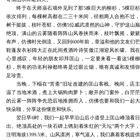
终于在天师庙石墙外见到了那
5株巨大的柳杉，5棵巨杉
依次排列，每棵树高都在二三十米间，径粗两人合抱不过，
树干挺拔，枝叶苍郁，仿佛5位威武凛然的山神，守护这山巅
绝顶。满山的云雾随着阵阵山风卷挟而来，枝叶飘摇，簌簌
有声，仿佛时光倒流，又回到600年前，章溢和他的文友们芒
鞋蓬发衣衫阔大正在此间煮酒吟诗笑傲江湖迎风长啸。我在
心里感叹，年轻的朋友叩拜匡山，一定要来看一看这5棵柳
杉，所有的功名利禄都终将是过眼云烟，唯有真诚和友情弥
足珍贵。
当晚，下榻在
“苦斋”旧址改建的匡山客栈。晚间，店主
温了当地米酒，煮上大锅狗肉萝卜；敞开的门窗外，白茫茫
的云雾一阵阵争先恐后地推拥而入，仿佛也要和我们一起大
快朵颐，分享这份惬意和快乐。
翌日早
6时，我们一起早早沿山后小道登上匡山峰顶看日
出。绝顶高处的一块石碑上镌刻着朱红的“天坛”两个大字，
注明海拔1399.5米。山风凛冽，寒气逼人，我们裹着客栈提供