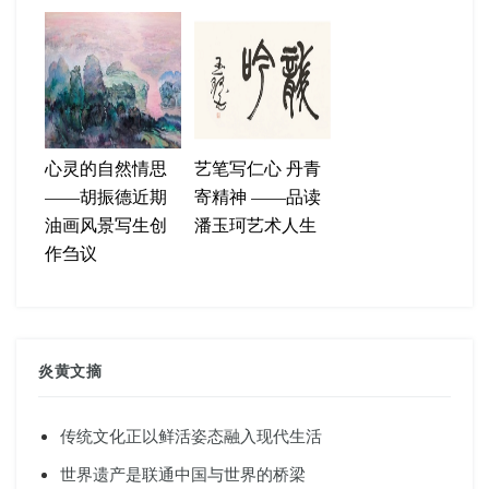
心灵的自然情思
艺笔写仁心 丹青
——胡振德近期
寄精神 ——品读
油画风景写生创
潘玉珂艺术人生
作刍议
炎黄文摘
传统文化正以鲜活姿态融入现代生活
世界遗产是联通中国与世界的桥梁