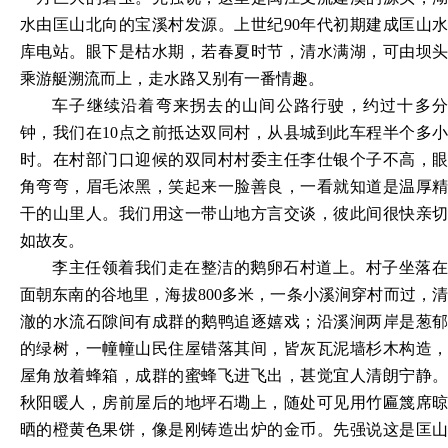
水由匡山北向的宝溪村发源。上世纪
90年代初期建成匡山
库电站。眼下是枯水期，若春夏时节，清水满湖，可由坝头
乘游艇溯流而上，走水路又别有一番情趣。
车子继续沿着弯来拐去的山间公路行驶，约过十多分
钟，我们在
10点之前抵达双同村，从县城到此车程半个多
时。在村部门口迎候的双同村村委主任李仕银个子不高，眼
角弯弯，眉毛浓黑，笑起来一脸善良，一看就知道是温厚精
干的山里人。我们用这一带山地方言交谈，彼此间很快亲切
如故友。
李主任领着我们走在整洁的鹅卵石村道上。村子坐落在
面朝东南的谷地里，海拔
800多米，一条小溪涧穿村而过，
澈的水流石隙间有成群的鹅鸭追逐嬉戏；沿溪涧两岸是葱郁
的绿树，一幢幢山民住屋错落其间，皆灰瓦泥墙杉木构造，
屋角放着蜂箱，成群的蜜蜂飞进飞出，甚觉宜人清朗宁静。
秋阳暖人，房前屋后的地坪石墈上，随处可见用竹匾篾席晾
晒的橙黄色果饼，像是刚铸造出炉的金币。先强说这是匡山