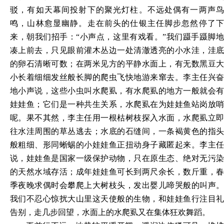
驳，有如天幕间投射下的聚光灯柱。不远处偶有一两声鸟
鸣，山林愈显幽静。走在前头的仕银主任脚步忽然停了下
来，朝我们招手：
“小声点，这里有戏看。”我们蹑手蹑脚
凑上前去，只见眼前灌木丛边一处清澈透亮的小水洼，洼底
的卵石清晰可数；在两米见方的平静水面上，有无数黑豆大
小长着细细发丝般长脚的爬虫飞快地游来窜去。李主任兴奋
地小声说，这些小虫叫水爬虱，有水爬虱的地方一般就会有
娃娃鱼；它们是一种共生关系，水爬虱在为娃娃鱼站岗放哨
呢。果不其然，李主任用一根枯树枝探入水面，水爬虱立即
往水洼周围的草丛逃去；水底的石缝间，一条褐黄色的指头
般粗细、形同蜥蜴的小娃娃鱼正扭动身子藏匿起来。李主任
说，娃娃鱼是国家一级保护动物，只在原生态、绝对无污染
的天然水域存活；成年娃娃鱼可长到两尺余长，数斤重，春
季夜晚求偶时会攀爬上大树枝头，发出婴儿啼哭般的叫声。
我们不忍心惊扰大山里这天使般的生物，和娃娃鱼行注目礼
告别，走几步回望，水面上的水爬虱又在集体狂欢舞蹈。