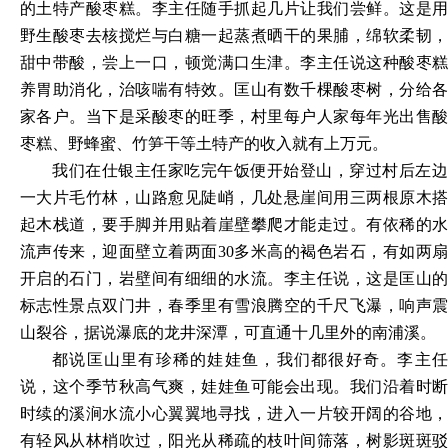
的土特产酸枣糕。李主任随手抓起几片让我们尝鲜。这是用
野生酸枣去核搅烂与白糖一起蒸煮晒干的果脯，绵软柔韧，
甜中带酸，尝上一口，顿觉满口生津。李主任说这种酸枣糕
养胃助消化，治咳喘有特效。匡山有数千棵酸枣树，分给各
家各户。当下是采酸枣的旺季，村里每户人家每年光出售酸
枣糕、野蜂蜜、竹笋干等土特产的收入就有上万元。
我们在仕银主任家吃完午饭便开始登山，穿过村后左边
一大片毛竹林，山路愈见陡峭，几处悬崖间用三两根原木搭
起木栈道，要手脚并用贴着崖壁攀爬才能走过。有依稀的水
流声传来，迎面壁立着两面
30多米高的褐色岩石，有如两
开启的石门，岩壁间有细细的水流。李主任说，这是匡山的
标志性景点双门井，春季里有雪浪腾空的千尺飞瀑，响声震
山裂谷，据说瀑底的龙井深潭，可直通十几里外的南浦溪。
都说匡山里有珍稀的娃娃鱼，我们都很好奇。李主任
说，这个季节秋高气爽，娃娃鱼可能会出现。我们沿着时断
时续的溪涧水流小心翼翼地寻找，进入一片较开阔的谷地，
有轻风从林梢吹过，阳光从稀疏的枝叶间筛落，树影斑斑驳