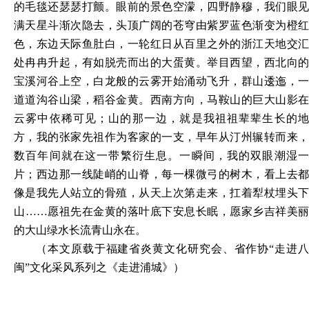
的毛毯还瑟瑟打颤。眼前的景色空濛，四野静穆，我们眼见
满天星斗渐次隐去，头顶广阔的苍穹由紫罗蓝色渐变为橙红
色，东边天际鱼肚白，一轮红日从百里之外的浙江天地交汇
处冉冉升起，有如脱壳而出的大蛋黄。举目西望，西北向的
宝溪河谷上空，白龙般的云雾开始涌动飞升，群山逶迤，一
道道沟谷山梁，稻谷金黄。西南方向，马鞍山的巨大山影在
云雾中依稀可见；山的那一边，就是我祖祖辈辈生长的地
方，我的张家先祖作为客家的一支，早年从汀州辗转而来，
数百年间就在这一带繁衍生息。一瞬间，我的双眼潮湿一
片；西边那一线陡峭的山脊，每一棵微弓的树木，看上去都
像是我先人站立的骨殖，从天上次第走来，扛着犁杖埋头下
山……愿祖先在金黄的落叶底下安息长眠，愿家乡吉祥美丽
的大山绿水长流青山永在。
（
本文原载于
福建省炎黄文化研究会、省作协
“走进
闽”文化采风系列之
《走进
浦城
》）