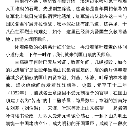
再前行不远，地势较平缓开阔，溪涧边依稀可见一堆堆
人工堆砌的石墈。先强副主席说，这些都是当年粟裕领导的
红军北上抗日先遣队宿营地遗址，红军游击队就在这一带与
国民党匪军展开拉锯战，密林深处还有跑马道、练兵场、十
八凸红军烈士殉难处，如今，这里已经辟为爱国主义教育基
地，供游人缅怀瞻仰。
怀着崇敬的心情离开红军遗址，再沿着落叶覆盖的林间
小道行走，下午一时许，我们就来到匡山顶的天师庙。
古庙建于何时已无从考证，数百年间，几经损毁，如今
的几进庙宇是近些年当地山民集资重建的。庙的前厅供奉着
浦城乡贤捐献的匡山四贤章溢、刘基、宋濂、叶琛的樟木雕
像。烟火缭绕间散发着阵阵幽香。史载，元至正十二年
（
1352年），浦城名士章溢因不受元朝授予的官职，在匡山
顶建了名为“苦斋”的十二楹茅屋，隐居数年；章溢的浙南好
友刘基（刘伯温）、宋濂、叶琛等常上山来探望，一起煮酒
吟诗读书论政，后四人受朱元璋诚心感召，一起下山为明王
朝统一中国建功立业，成为明初的开国重臣，成就了一段友