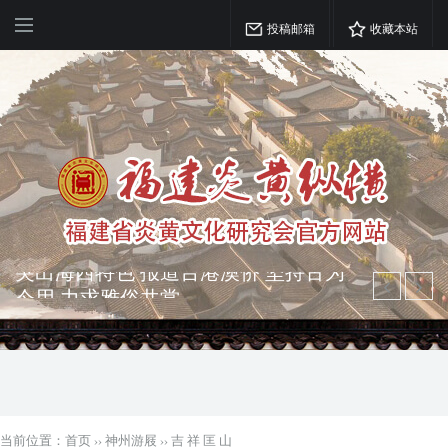
投稿邮箱
收藏本站
弘扬优秀文化 振奋民族精神 介绍民族
瑰宝 宣传中华精英
突出海西特色 报道台港澳侨 坚持古为
今用 力求雅俗共赏
当前位置：
首页
››
神州游屐
››
吉 祥 匡 山