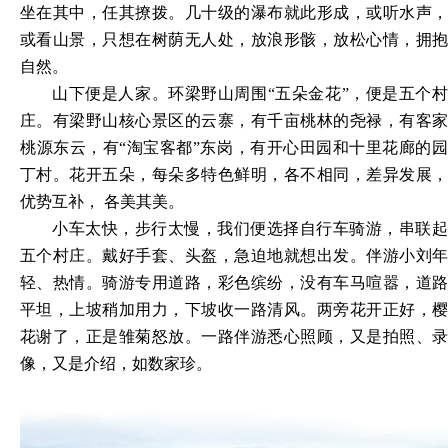
坐在其中，任其撩拨。几十级的瀑布就此形成，或听水声，
或看山景，只想在树荫无人处，放浪形骸，放松心情，拥抱
自然。
山下便是人家。环梁野山周围
“五朵金花”，便是五个
庄。有梁野山核心景区的云寨，有千亩桃林的尧禄，有客家
桃源东云，有“淘宝客都”东岗，有开心田园和十里花廊的园
丁村。花开五朵，每朵多特色鲜明，各不相同，差异发展，
优势互补， 各美其美。
小车太快，步行太慢，我们便选择自行车骑游，串联起
五个村庄。戴好手套、头盔，急迫地就想出发。伴游小刘年
轻、热情。骑游专用道路，彩色缤纷，没有车马喧嚣，道路
平坦，上坡稍加用力，下坡收一路清风。两旁花开正好，樱
花谢了，正是雏菊怒放。一路伴游悉心照顾，又是拍照、录
像，又是介绍，如数家珍。