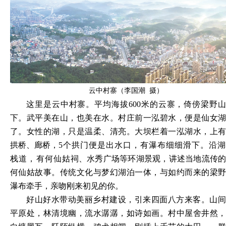
云中村寨（李国潮 摄）
这里是云中村寨。平均海拔
600米的云寨，倚傍梁野
下。武平美在山，也美在水。村庄前一泓碧水，便是仙女湖
了。女性的湖，只是温柔、清亮。大坝栏着一泓湖水，上有
拱桥、廊桥，
5个拱门便是出水口，有瀑布细细滑下。沿湖
栈道，有何仙
姑祠、水秀广场等环湖景观，讲述当地流传
何仙姑故事。传统文化与梦幻湖泊一体，与如约而来的梁野
瀑布牵手，亲吻刚来初见的你。
好山好水带动美丽乡村建设，引来四面八方来客。山间
平原处，林清境幽，流水潺潺，如诗如画。村中屋舍井然，