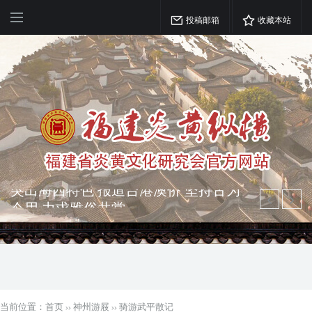
投稿邮箱
收藏本站
弘扬优秀文化 振奋民族精神 介绍民族
瑰宝 宣传中华精英
突出海西特色 报道台港澳侨 坚持古为
今用 力求雅俗共赏
当前位置：
首页
››
神州游屐
››
骑游武平散记