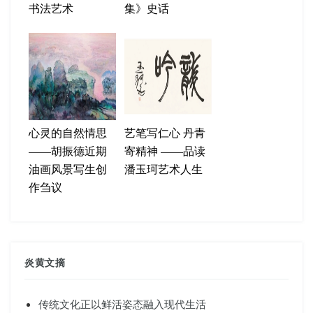
书法艺术
集》史话
心灵的自然情思
艺笔写仁心 丹青
——胡振德近期
寄精神 ——品读
油画风景写生创
潘玉珂艺术人生
作刍议
炎黄文摘
传统文化正以鲜活姿态融入现代生活