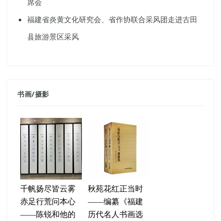
席会
福建省炎黄文化研究会、省作协联合采风团走进古田
县旅游景区采风
书画
/
摄影
千帆扬尽皆云雾
秋苑花红正当时
赤足行荒问本心
——编纂《福建
——陈锐和他的
历代名人书画选