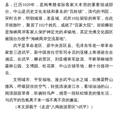
县，已历1029年，是闽粤赣省际客家大本营的重要组成部
分。中山是历史文化名镇和著名的“百姓镇”，清代的书院，
宋时古井，明朝城墙，老县城、武所10位留驻的将军，在此
开枝散叶， 聚居了102个姓氏，成就了“百家大院”。岩前狮岩
是海峡两岸客家人保护神定光的卓锡地，其定光佛文化园区
被国台办授予“海峡两岸交流基地”。
武平是革命老区、原中央苏区县。毛泽东等老一辈革命
家曾三进武平。新中国首任空军司令员刘亚楼上将便诞生在
湘店。在武平，狮岩景区、刘亚楼将军故居、平桥翠柳城市
森林公园、文博园、松花寨、中山古镇等地，都十分值得一
去。
文明城市、平安福地。漫步武平山水之城，吹拂梁野山
微风，呼吸甜丝丝空气，轻抚清凌凌江水，看绿油油的山，
闻清甜甜草香，听婉转鸟声，感受一段轻松惬意的慢生活，
与武平的负氧离子来一场不离不弃的邂逅。
（
本文原载于《走进
“八闽旅游景区”•
武平
》）