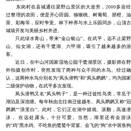
东岗村在县城通往梁野山景区的大道旁，
2000多亩经
过整
理的农田，便是开心田园。猕猴桃、树葡萄、脐橙、
茶、彩梅等，应时争宠。林下种养与水上乐园同步，山顶古
城墙开发与美丽乡村并进。
只此绿水青山，带来
“金山银山”。在武平，远不止梁野
山、仙女湖，还有千鹭湖、六甲湖，吸引了越来越多的游
客。
近日，在中山河国家湿地公园千鹭湖景区，摄影师在野
外拍摄创作时，突然发现了两种与众不同的水鸟。经过确
认，这两种水鸟分别名为
“凤头潜鸭”和“凤头䴙䴘”，均为国家
二级保护动物，在武平多次发现。
凤头潜鸭又名
“凤头鸭子”，是一种迁徙性鸟类，常见于
湖泊及深池塘。每年秋由北往南迁徙越冬。凤头䴙䴘又称“冠
䴙䴘”“浪里白”。此时，它们正在湖中嬉戏、滚翻，高速潜
泳， 在远处露头，十分可爱。当然，湖里还有会游泳
的“鸡”黑水鸡、不吃鱼的鹭鸶牛背篡、会飞的“狗”水中斑鱼狗