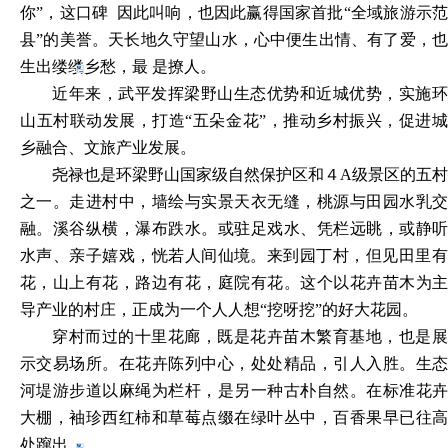
你”，这口碑 因此叫响，也因此赢得国家首批“全域旅游示范
县”的美誉。天长地久守望山水，心中便生出情、有了爱，也
生出缕缕乡愁，最
是撩人。
近年来，武平发挥梁野山生态优势和近城优势，实施环
山五村联动发展，打造
“五朵金花”，推动乡村振兴，促进
乡融合、文旅产业发展。
尧禄也是环梁野山国家级自然保护区和４
A级景区的五村
之一。走进村中，墙绘与实景天衣无缝，桃源与田园水乳交
融。溪谷纵横，瀑布跌水。或驻足戏水、凭栏远眺，或静听
水声、亲子嬉戏，恍若人间仙境。
来到园丁村，但见田里
花，山上有花，路边有花，庭院有花。这个以花卉苗木为主
导产业的村庄，正成为一个人人想
“挖呀挖”的好大花园。
穿村而过的十里花廊，既是花卉苗木繁育基地，也是展
示交易场所。在花卉陈列中心，处处精品，引人入胜。生态
河堤游步道以麻绳为栏杆，是另一种古朴自然。在标准花卉
大棚，袖珍西红柿和草莓点缀在绿叶丛中，百香果早已往高
处蹿出。