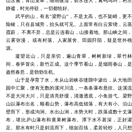
山含黛，青山笼翠，细雨微湿，碧水连天，禽鸣鸟叫，村庄
静谧，时光停驻，一切都恰好。
武平的山，有名
“梁野山”，不是太高，也不陡峭，更
险峻，只在县城旁，抬头就可见。上面常有白云萦绕，云蒸
霞蔚， 不离不弃，总是云连着山，山接着地。那山峡之间，
云雾弥漫， 或有村落、人家屋舍、田园阡陌，疑是世外桃
源。
凝望近山，只是亲切，遍山青翠，树树新绿，翠竹林
间，春笋冒尖，新竹正成。这个季节看山，是烟雨春山，是
盎然春意，
是勃勃生机。
山于是孕育了水，水从山岩峡谷缝隙中渗出，从大地田
园中汇聚，便有无数的溪河川流，一条条瀑布悬挂。这溪流
不是大河大川，只是清亮舒缓，清澈透底，小鱼游弋。梁野
山以瀑布出名，顺着山势，瀑布高低错落，有大有小。沿山
壁而下，形成沟涧。水出山涧，水势大时，跌落成数十丈瀑
布，堪比庐山瀑布和黄果树瀑布。潭下水不甚深，正好濯
足。那水有时只是斜流而下，细如百练，柔若轻纱，人只想