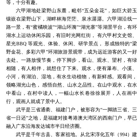
等，十分有趣。
六甲湖地处梁野山东麓，毗邻
“五朵金花”，如巨大碧
镶嵌在梁野山下，湖畔林海茫茫、泉水潺潺。六甲湖沿线一
路一景，有“蜜橘映波”“湖山环漪”“湖光寨”等湖景平台，有环
湖水上运动休闲乐园，有旧时光网红街， 有六甲村文史馆、
星光BBQ 等观光、体验、休闲、研学景点， 形成独特的“梁
野金花、多彩六甲”环湖旅游景观带，成为远近游客的又一好
去处。一路放慢节奏，停下脚步，看山、观水、望村，有绿
相随，
有人相伴，就想住了下来。观水，便有瀑布、小溪
小河，有湖泊、湿地，有水生动植物，有新鲜感。观看间，
领略湖光山色，
感悟自然、山水之品性。在山中观水，在
中看山，在村中读人，一幅山水长卷徐徐展开，人在画中
行，观画人就成了景中人。
武平是三省通衢、福建门户，被形容为
“一脚踏三省、
省一日还”之地，是福建对接粤港澳大湾区的西南门户，早已
融入广东沿海发达城市半日经济圈。
武平是千年古县、客家祖地。从北宋淳化五年（
994）