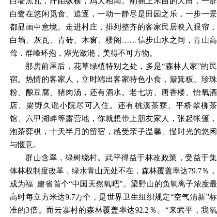
白墙黑瓦，阡陌纵横，鸡犬相闻。刚插上禾苗的大田，一群
白鹭在悠闲觅食、追逐，一动一静尽是田园之乐，一步一景
都显画中意境。走进村庄，排列整齐的客家民居映入眼帘，
白墙、灰瓦、青砖、木窗、楼阁
……信步山水之间，青山高
耸，群峰环抱，湖光潋滟，美得不可方物。
那房前屋后，花草绿植特别之处，多是
“森林人家”的
宿。热情的客家人，立时端出客家特色小食，簸箕粄、珍珠
粉、酿豆腐、猪肉汤，还有酒水。老七坊、唐香楼、怡氧酒
店、梁野久谣小院尽可入住。还有桃溪茶寮、平桥翠柳茶
馆、六甲湖畔等露营地，你就想带上朋友家人，张起帐篷，
泡茶弈棋，十天半月的留宿，感受亲子温馨、慢时光的悠闲
与惬意。
群山含翠，绿树绕村。武平得益于林改政策，受益于集
体林
权制度改革，绿水青山无处不在，森林覆盖率达
79.7％
，
成为福
建省首个
“中国天然氧吧”。梁野山的负氧离子浓度
高时每立
方米达
9.7万个，是世界卫生组织规定“空气清新”
准的3
倍。
而云寨村的森林覆盖率达
92.2％。“来武平，我