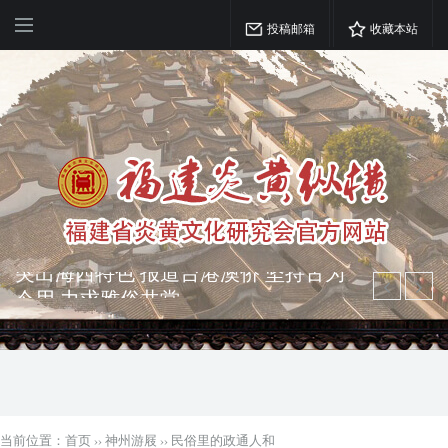
投稿邮箱
收藏本站
弘扬优秀文化 振奋民族精神 介绍民族
瑰宝 宣传中华精英
突出海西特色 报道台港澳侨 坚持古为
今用 力求雅俗共赏
当前位置：
首页
››
神州游屐
››
民俗里的政通人和