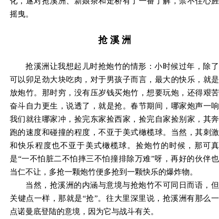
化，遂对抢溪洲、新娘茶和走桥有了一番了解，禁不住心旌
摇曳。
抢
溪
洲
抢溪洲让我想起儿时抢炮竹的情形：小时候过年，除了
可以卯足劲大块吃肉，对于男孩子而言，最大的快乐，就是
放炮竹。那时穷，没有压岁钱买炮竹，想要玩炮，还得艰苦
奋斗自力更生，说透了，就是抢。春节期间，哪家炮声一响
我们就往哪家冲，捡完东家捡西家，捡完自家捡别家，其奔
跑的速度和碰撞的程度，不亚于美式橄榄球。当然，其刺激
和快乐程度也不亚于美式橄榄球。捡炮竹的时候，那可真
是
“一不怕脏二不怕摔三不怕撞排除万难”呀，再好的伙伴
当仁不让，多抢一颗炮竹便多抢到一颗快乐的爆炸物。
当然，抢溪洲的内涵与意境与抢炮竹不可同日而语，但
关键点一样，那就是
“抢”。往大里深里说，抢溪洲有那么
点诺曼底登陆的意境，因为它与战斗有关。