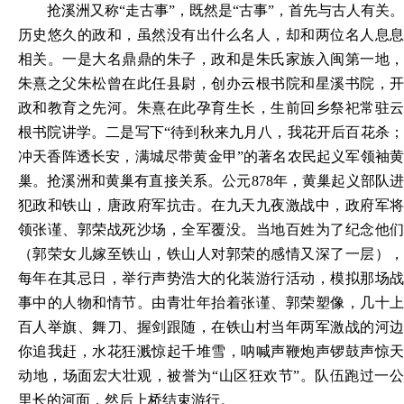
抢溪洲又称
“走古事”，既然是“古事”，首先与古人有关。
历史悠久的政和，虽然没有出什么名人，却和两位名人息息
相关。一是大名鼎鼎的朱子，政和是朱氏家族入闽第一地，
朱熹之父朱松曾在此任县尉，创办云根书院和星溪书院，开
政和教育之先河。朱熹在此孕育生长，生前回乡祭祀常驻云
根书院讲学。二是写下“待到秋来九月八，我花开后百花杀；
冲天香阵透长安，满城尽带黄金甲”的著名农民起义军领袖黄
巢。抢溪洲和黄巢有直接关系。公元878年，黄巢起义部队进
犯政和铁山，唐政府军抗击。在九天九夜激战中，政府军将
领张谨、郭荣战死沙场，全军覆没。当地百姓为了纪念他们
（郭荣女儿嫁至铁山，铁山人对郭荣的感情又深了一层），
每年在其忌日，举行声势浩大的化装游行活动，模拟那场战
事中的人物和情节。由青壮年抬着张谨、郭荣塑像，几十上
百人举旗、舞刀、握剑跟随，在铁山村当年两军激战的河边
你追我赶，水花狂溅惊起千堆雪，呐喊声鞭炮声锣鼓声惊天
动地，场面宏大壮观，被誉为“山区狂欢节”。队伍跑过一公
里长的河面，然后上桥结束游行。