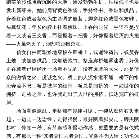
踏实的步伐唤醒沉睡的大地，焕发勃勃生机，枯枝似乎也要
发出新芽来。她们肩背黄色香袋，手持经书、香烛和供品，
身着红色或者紫色为主基调的服装，脚穿红色或黑色布鞋，
头戴红花，年长的脖上挂着佛珠。上香的时候，手里不是捏
着一支或者三支香，而是握着一把香，好像握着熄灭的火把
——火虽然灭了，烟却狼烟般茁壮。
信女自由而艰难地穿梭在廊桥上，或诵经祷告，或焚香
上烛，或摆放供品，或燃放炮竹。整座廊桥烟雾迷雾，好像
正在或者已经经历一场看不见的、没有废墟的大火，那是信
众的激情之火、虔诚之火。桥上的人流水泄不通，桥下的水
流奔流不息，桥是彼岸的纽带，桥总是拥挤的，一如世俗的
拥挤，走桥之后，也许就走出了人世的拥挤，抵达宽广的彼
岸。
场面看似混乱，走桥却有规律可循，一律从廊桥右头走
起，一边走一边念经，走得很慢，最好踮着脚尖走，脚尖踮
起时，停顿一秒，有节奏感和慢动作感，更重要的是有仪式
感，有那么一种
“来者莫忙去者莫忙，光阴不为人留；功也