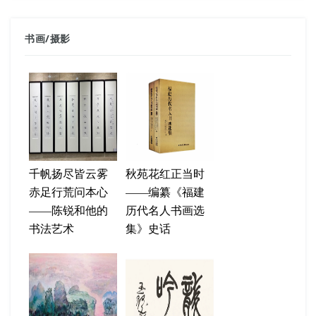
书画
/
摄影
千帆扬尽皆云雾
秋苑花红正当时
赤足行荒问本心
——编纂《福建
——陈锐和他的
历代名人书画选
书法艺术
集》史话