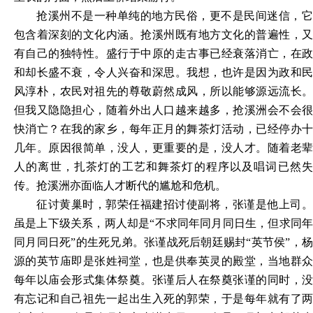
抢溪州不是一种单纯的地方民俗，更不是民间迷信，它
包含着深刻的文化内涵。抢溪州既有地方文化的普遍性，又
有自己的独特性。盛行于中原的走古事已经衰落消亡，在政
和却长盛不衰，令人兴奋和深思。我想，也许是因为政和民
风淳朴，农民对祖先的尊敬蔚然成风，所以能够源远流长。
但我又隐隐担心，随着外出人口越来越多，抢溪洲会不会很
快消亡？在我的家乡，每年正月的舞茶灯活动，已经停办十
几年。原因很简单，没人，更重要的是，没人才。随着老辈
人的离世，扎茶灯的工艺和舞茶灯的程序以及唱词已然失
传。抢溪洲亦面临人才断代的尴尬和危机。
征讨黄巢时，郭荣任福建招讨使副将，张谨是他上司。
虽是上下级关系，两人却是
“不求同年同月同日生，但求同
同月同日死”的生死兄弟。张谨战死后朝廷赐封“英节侯”，杨
源的英节庙即是张姓祠堂，也是供奉英灵的殿堂，当地群众
每年以庙会形式集体祭奠。张谨后人在祭奠张谨的同时，没
有忘记和自己祖先一起出生入死的郭荣，于是每年就有了两