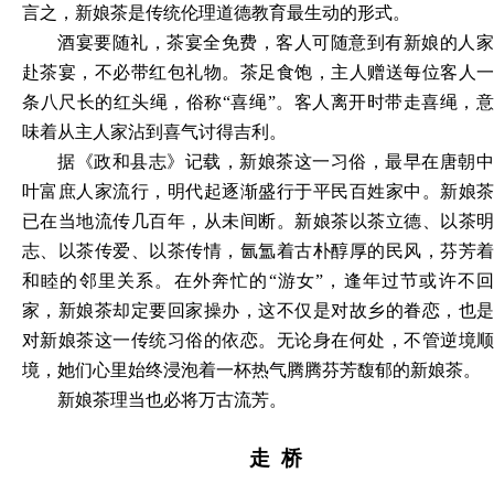
言之，新娘茶是传统伦理道德教育最生动的形式。
酒宴要随礼，茶宴全免费，客人可随意到有新娘的人家
赴茶宴，不必带红包礼物。茶足食饱，主人赠送每位客人一
条八尺长的红头绳，俗称
“喜绳”。客人离开时带走喜绳，
味着从主人家沾到喜气讨得吉利。
据《政和县志》记载，新娘茶这一习俗，最早在唐朝中
叶富庶人家流行，明代起逐渐盛行于平民百姓家中。新娘茶
已在当地流传几百年，从未间断。新娘茶以茶立德、以茶明
志、以茶传爱、以茶传情，氤氲着古朴醇厚的民风，芬芳着
和睦的邻里关系。在外奔忙的
“游女”，逢年过节或许不
家，新娘茶却定要回家操办，这不仅是对故乡的眷恋，也是
对新娘茶这一传统习俗的依恋。无论身在何处，不管逆境顺
境，她们心里始终浸泡着一杯热气腾腾芬芳馥郁的新娘茶。
新娘茶理当也必将万古流芳。
走 桥