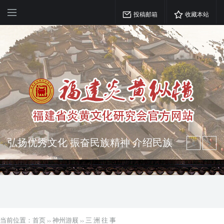
投稿邮箱
收藏本站
弘扬优秀文化 振奋民族精神 介绍民族
瑰宝 宣传中华精英
突出海西特色 报道台港澳侨 坚持古为
今用 力求雅俗共赏
当前位置：
首页
››
神州游屐
››
三 洲 往 事