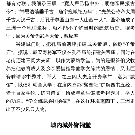
都有对联，我细录三联：“宽人严己扬中外，明德亲民振古
今”；“神恩浩荡垂千古，庙宇巍峨祀万年”；“先关公称帝大周
千古大汉千古，后孔子尊圣山东一人山西一人”。圣帝庙成了
三洲一个地理坐标，就不能不了解当时的建筑历史。据考
证，因为关帝为武圣大帝，戴应寿
兴建城门时，把孔庙前遗坪拓建成关帝殿，俗称
“圣
庙”。据说，戴应寿将军不仅在孔圣庙前拓建关帝庙，同时在
老街还建三闾大夫庙，以作为蒙馆学堂，为的是报答伯父收
养把他教育成人及乡亲爱惜指导他学文练武的恩情，又出巨
资聘请乡中秀才、举人，在三闾大夫庙开办学堂，名为“蒙
馆”，以便利幼童入学；在庙内兴办“聚奎社”讲解四书五经、
诸子百家学说，练习诗文，给成年童生谋取考得秀才、举人
的功名。“学文练武兴国兴家”，在这样环境熏陶下，三洲走
出了不少风云人物。
城内城外皆祠堂