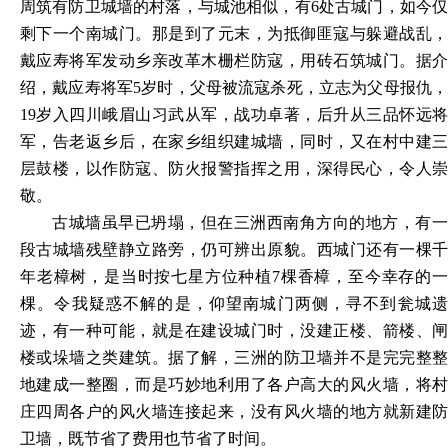
周筑有防卫城墙的村落，与城池相似，有6处古城门，如今仅
剩下一个南城门。那是到了元末，为抵御匪寇与躲避战乱，
戴应寿将军发动乡亲改革木栅栏防寇，用砖石筑城门。据介
绍，戴应寿将军5岁时，父母被流寇杀死，立志为父母报仇，
19岁入四川峨眉山习武从军，战功卓著，后升从三品怀远将
军，告老返乡后，在家乡组织建城墙，同时，又在村中建三
层鼓楼，以作防寇、防火报警指挥之用，深得民心，令人崇
敬。
古城墙虽早已坍塌，但在三洲西南角方向的地方，有一
段古城墙残壁静立路旁，仍可辨出原貌。西城门还有一棵千
年老樟树，是当时按七星方位种植
7棵香樟，至今幸存的一
棵。令我疑惑不解的是，仰望南城门两侧，寻不到瓮城遗
迹，有一种可能，就是在建设城门时，没建正楼、箭楼、闸
楼或垛墙之类建筑。据了解，三洲的防卫墙并不是完完整整
地建成一整圈，而是巧妙地利用了各户高大的风火墙，将村
庄四周各户的风火墙连接起来，没有风火墙的地方就新建防
卫墙，既节省了费用也节省了时间。