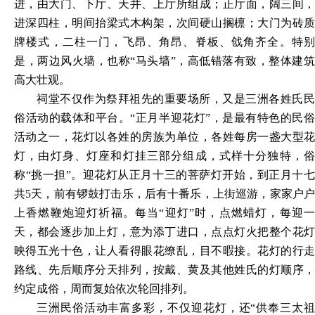
进，由大门、下厅、天井、上厅所组成；正厅面，阔三间，
进深四柱，明间抬梁式木构架，次间硬山搁檩；大门为砖质
牌楼式，二柱一门，飞昂、角昂、脊板、戗角齐全。特别
是，两边风火墙，也称
“马头墙”，高低错落有致，整体建
高大壮观。
祠堂不仅作为祭拜祖先的重要场所，又是三洲各姓氏民
俗活动的载体和平台。
“正月半迎花灯”，是最有特色的民
活动之一，花灯以各姓的房族为单位，各姓每房一盏大型花
灯，由灯身、灯座和灯挂三部分组成，式样十分独特，俗
称“挑一担”。迎花灯从正月十三的菩萨灯开始，到正月十七
共5天，前有锣鼓打击乐，后有十番乐，上街巡游，家家户户
上香燃鞭炮迎灯祈福。每当“迎灯”时，点燃蜡灯，每迎一
天，都会逐步加上灯，意为添丁进口，点点灯火把整个花灯
映得五光十色，让人看得眼花缭乱，目不暇接。花灯的行走
路线、先后顺序分天排列，按戴、黄及其他姓氏的灯顺序，
约定成俗，周而复始依次轮回排列。
三洲民俗活动丰富多彩，不仅迎花灯，还
“供奉三太