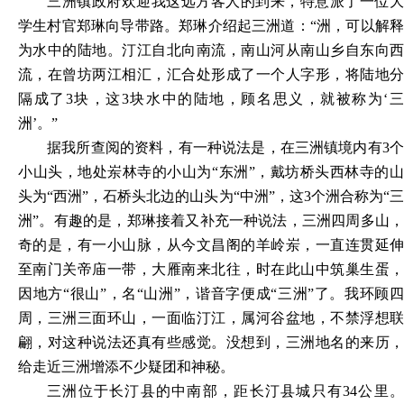
三洲镇政府欢迎我这远方客人的到来，特意派了一位大
学生村官郑琳向导带路。郑琳介绍起三洲道：
“洲，可以解
为水中的陆地。汀江自北向南流，南山河从南山乡自东向西
流，在曾坊两江相汇，汇合处形成了一个人字形，将陆地分
隔成了3块，这3块水中的陆地，顾名思义，就被称为‘三
洲’。”
据我所查阅的资料，有一种说法是，在三洲镇境内有
3
小山头，地处岽林寺的小山为“东洲”，戴坊桥头西林寺的山
头为“西洲”，石桥头北边的山头为“中洲”，这3个洲合称为“三
洲”。有趣的是，郑琳接着又补充一种说法，三洲四周多山，
奇的是，有一小山脉，从今文昌阁的羊岭岽，一直连贯延伸
至南门关帝庙一带，大雁南来北往，时在此山中筑巢生蛋，
因地方“很山”，名“山洲”，谐音字便成“三洲”了。我环顾四
周，三洲三面环山，一面临汀江，属河谷盆地，不禁浮想联
翩，对这种说法还真有些感觉。没想到，三洲地名的来历，
给走近三洲增添不少疑团和神秘。
三洲位于长汀县的中南部，距长汀县城只有
34公里