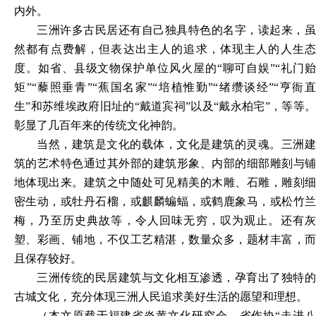
内外。
三洲许多古民居还有自己独具特色的名字，读起来，虽
然都有点费解，但表达出主人的追求，体现主人的人生态
度。如省、县级文物保护单位风火屋的
“聊可自娱”“礼门
矩”“藜照垂青”“蕉国名家”“培植惟勤”“绪缵谈经”“亨衙直
生”和苏维埃政府旧址的“戴道宾祠”以及“戴永柏宅”，等等。
彰显了几百年来的传统文化神韵。
当然，建筑是文化的载体，文化是建筑的灵魂。三洲建
筑的艺术特色通过其外部的建筑形象、内部的细部雕刻与铺
地体现出来。建筑之中随处可见精美的木雕、石雕，雕刻细
密生动，或牡丹石榴，或麒麟蝙蝠，或鹤鹿象马，或松竹兰
梅，乃至历史典故等，令人回味无穷，叹为观止。还有灰
塑、彩画、铺地，不仅工艺精湛，数量众多，题材丰富，而
且保存较好。
三洲传统的民居建筑与文化相互渗透，孕育出了独特的
古城文化，充分体现三洲人民追求美好生活的愿望和理想。
（
本文原载于
福建省炎黄文化研究会、省作协
“走进