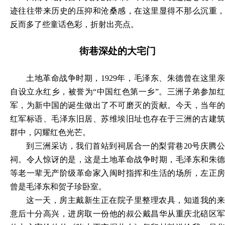
迹往往带来历史的压抑和沧桑感，在这里显得不那么沉重，
反而多了些童话色彩，折射出亮点。
街巷深处的大宅门
土地革命战争时期，
1929年，毛泽东、朱德曾在这里
自设立永红乡，被誉为“中国红色第一乡”。三洲子弟参加红
军，为新中国的诞生做出了不可磨灭的贡献。今天，当年的
红军标语、毛泽东旧居、苏维埃旧址也存在于三洲的古建筑
群中，闪耀红色光芒。
到三洲采访，我们首站到祠居合一的梨背巷
20号庆腾
祠。令人惊讶的是，这是土地革命战争时期，毛泽东和朱德
等老一辈无产阶级革命家入闽时指挥和生活的场所，左正房
曾是毛泽东和贺子珍卧室。
这一天，房主戴新生正在院子里整理农具，知道我的来
意后十分高兴，进房取一份他的叔公戴昌华从重庆北碚区军