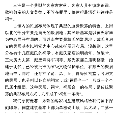
三洲是一个典型的客家古村落。客家人具有慎终追远、
敬祖敦亲的人文美德，不管在哪里，修建得最漂亮的往往是
祠堂。
古镇内的民居布局体现了典型的血缘聚落的特色。上街
以北的部分主要是黄氏的聚居地，其民居基本是以黄氏家庙
为中心展开布局的。而以南主要是戴氏的聚居地，戴氏各房
支的民居基本以祠堂为中心或依托展开布局。没想到，这里
分布有十几座戴氏的祠堂，有戴氏家庙的明德堂、笃敬堂、
三大房大夫第、戴应寿将军祠等。戴氏家庙总庙明德堂，始
建于明代，已经被批准为省级文物保护单位。在戴氏的聚居
地当中，同时，还穿插了俞、温、丘、肖等姓祠堂，各房支
的民居，也分别以各自的祠堂，或
“祠居合一”，形成一个
民居小组团。这种民居、祠堂、祠居合一的布局，是传统聚
落的典型布局方式，几乎成了“祠堂一条街”。
我们穿街走巷，浓郁的客家祠堂建筑风格给我们留下深
刻印象。祠堂建筑基本上都为单檐硬山顶，风火墙，二落一