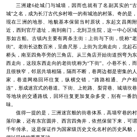
三洲建
6处城门与城墙，因而也就有了名副其实的“
城”之名，成为长汀古代乡村唯一的有城池的村落。奇的是，
现在三洲的地形、地貌基本保留当时原状，东起文昌阁附
近，西到官厅遗址，南到南门，北到卫生院，这一中心区域
形如古船。古镇内主要有两条主街：上街与下街，统称“老
街”。老街长达数百米，呈曲尺形，上街为北南走向，北起石
桥头，南至四角亭旁的三角店。从三角店开始街道拐弯为东
西走向，这段东西走向的老街统称为“下街”。小巷不长，而
且很狭窄，邻居共墙相隔，隔而不断，巷两边都是密集的人
家，巷道网格回环往复，纵横交错，“路路相通、户户相
连”，形成迷宫式的巷道。下街、上乾路、梨背巷、城墙坎巷
等地块的交通路线，回环往复更加复杂多变，别有一番韵
味。
值得一提的是，三洲迷宫般的街巷体系，高墙窄巷的村
落印象，还有东宫圆井、西宫四角井，依然保留下来，可谓
千年传承。这是保证作为国家级历史文化名村的历史风貌，