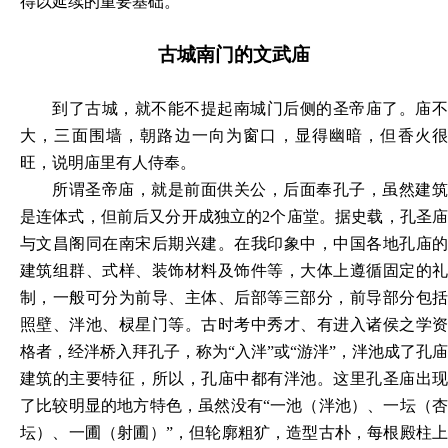
得以延续的重要基础。
古城南门的文武庙
到了古城，就不能不提起南城门后侧的圣帝庙了。庙不
大，三面围墙，朝路边一向为窗口，显得幽暗，但香火很
旺，说明庙里有人侍奉。
所谓圣帝庙，就是前面供关公，后面奉孔子，虽然建筑
是连体式，但前后又分开成独立的
2个庙堂。据史载，孔圣
与文昌阁同在南宋后期兴建。在我印象中，中国各地孔庙的
建筑组群、式样、装饰材料及饰件等，大体上遵循固定的礼
制，一般可分为前导、主体、后部等三部分，前导部分包括
照壁、泮池、棂星门等。古时考中秀才、有进入诸侯之学资
格者，经泮桥入拜孔子，称为“入泮”或“游泮”，泮池成了孔庙
建筑的主要特征，所以，孔庙中都有泮池。这里孔圣庙出现
了比较明显的地方特色，虽然没有“一池（泮池）、一坛（杏
坛）、一圃（射圃）”，但轮廓粗犷，造型古朴，每根殿柱上