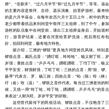
师”、“尝新禾”、“过六月半节”和“过九月半节”，等等。庙会
的主要内容是祭拜、念经、器乐演奏、抬菩萨游村。最奇特
的是六月半庙会，在每年农历六月十五日上午，村中的男女
老少都带着供品来到祠堂中祭拜三太祖师，到了中午，参加
游村的队伍集中在祠堂前，请出三太祖师金身后，开始巡村
行，游菩萨结束，还要在河里给菩萨洗澡，然后用红布包
好，抬回到祠堂，极有地方特色。
据介绍，三洲的
“锣鼓”更具地方祠堂姓氏风味。特别
锣鼓点音，戴氏点音：“跴叮哐，呤呤呛”，喻义财丁旺，岁
岁强；黄姓点音：“乒乒乓乓，跴哐跴哐，丁珰丁珰”，喻义
平平安安，财强财强，丁旺丁旺；三姓的点音：用“鼓、锣、
扬琴”代表古、罗、杨三姓；四姓点音：“吣（陈）呤（林）
吁（俞）呚（温）”，锣鼓之音作代表。每当过三洲老街的时
候，又统一用“呤丁呛，呤丁呛，跴跴哐，乒乒乓乓”的音点
来表达“人财兴旺、岁岁平安”的祈盼。
这些世代留传下的民俗活动、锣鼓点音，不仅饱含了三