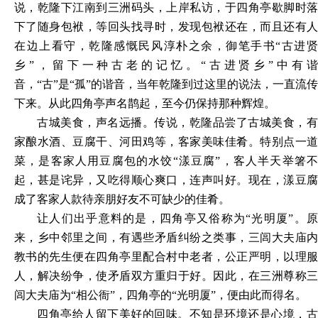
说，乾隆下江南到三洲码头，上岸私访，于四角亭歇脚时落
下了随身包袱，等回头找寻时，发现包袱还在，而且还有人
在边上看守，乾隆感慨民风淳朴之余，御笔手书“古进贤
乡”，留下一种古老的记忆。“古进贤乡”中有谐
音，“古”是“孤”的谐音，当年乾隆到过这里的说法，一直流传
下来。从此四角亭声名鹊起，至今仍保持那种辉煌。
古城美食，声名远播。传说，乾隆品尝了古城美食，有
家酿水酒、豆腐干、河田鸡等，客家美味佳肴。特别点一道
菜，是客家人用豆腐包的水饺
“漾豆腐”，客人半天举箸
起，甚是诧异，又吃得顺心爽口，连声叫好。现在，漾豆腐
成了客家人款待亲朋好友不可缺少的佳肴。
让人们出乎意料的是，四角亭又俗称为
“光明厦”。
来，乡中邻里之间，有遇些矛盾纠纷之类事，三闾大夫庙内
教书的先生便在四角亭里配合村中老者，公正严明，以理服
人，解决纷争，使矛盾双方重归于好。因此，在三洲尊称三
闾大夫庙为“相公衙”，四角亭的“光明厦”，便由此而得名。
四角亭给人留下美好的回味。不知是环境还是心境，古