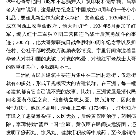
休中心寄给他的《吃水不忘掘井人》复印材料送给我。昌华
老人信中说到，这是献给纪念新中国成立
60周年的一份小
礼品，要侄儿新生作为家史保存好。文章追述，1930年5月，
成立闽西工农革命政府，他大哥贞华，1934年5月参加了红
军，编入红十二军独立团二营四连当战士后英勇战斗的事
迹；2005年，他大哥荣获抗日战争胜利60周年纪念章以及担
任村、公社干部时受政府奖励表彰情况。字里行间洋溢着昌
华老人对共和国的忠诚，对党的热爱，对他红军老战士大哥
的敬重和关心，令我感动不已。
三洲的古民居建筑主要连片集中在三洲村老街，仅老街
就有
40多处，形成了规模宏大的古建筑群。在三洲，每一
老建筑都有它自己说不完的故事。比如，三洲黄屋是清代民
间名医黄仪臣之家。他自幼立志从医、扶危济贫，因此自
号“力扶”。他医术高明，清雍正二年（1724年），汀州知府
李璋之子患疑难杂症，久医无效，后经黄仪臣治疗，药到病
除，李璋特赠“蜚声上国”金匾。黄仪臣在民间扶危济困，还
发明了痧药丸、惊风丸、健脾疳积散等中成药，至今远销海