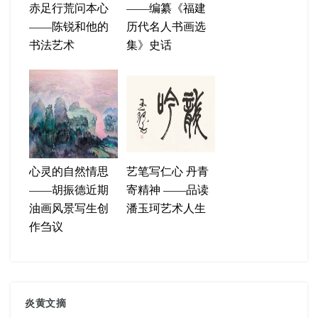
赤足行荒问本心
——编纂《福建
——陈锐和他的
历代名人书画选
书法艺术
集》史话
心灵的自然情思
艺笔写仁心 丹青
——胡振德近期
寄精神 ——品读
油画风景写生创
潘玉珂艺术人生
作刍议
炎黄文摘