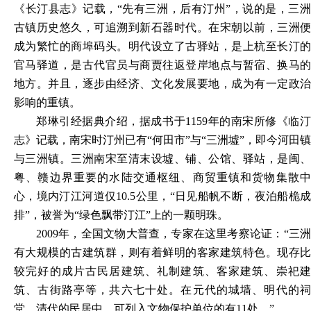
《长汀县志》记载，“先有三洲，后有汀州”，说的是，三洲
古镇历史悠久，可追溯到新石器时代。在宋朝以前，三洲便
成为繁忙的商埠码头。明代设立了古驿站，是上杭至长汀的
官马驿道，是古代官员与商贾往返登岸地点与暂宿、换马的
地方。并且，逐步由经济、文化发展要地，成为有一定政治
影响的重镇。
郑琳引经据典介绍，据成书于
1159年的南宋所修《临
志》记载，南宋时汀州已有“何田市”与“三洲墟”，即今河田镇
与三洲镇。三洲南宋至清末设墟、铺、公馆、驿站，是闽、
粤、赣边界重要的水陆交通枢纽、商贸重镇和货物集散中
心，境内汀江河道仅10.5公里，“日见船帆不断，夜泊船桅成
排”，被誉为“绿色飘带汀江”上的一颗明珠。
2009年，全国文物大普查，专家在这里考察论证：“三洲
有大规模的古建筑群，则有着鲜明的客家建筑特色。现存比
较完好的成片古民居建筑、礼制建筑、客家建筑、崇祀建
筑、古街路亭等，共六七十处。在元代的城墙、明代的祠
堂、清代的民居中，可列入文物保护单位的有11处。”