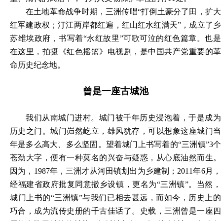
在土地革命战争时期，三洲传唱
“打倒土豪分了田，扩
红军建政权；汀江两岸都红遍，红山红水红满天”，成立了乡
苏维埃政府，书写着“永红故里”可歌可泣的红色篇章。也是
在这里，拍摄《红色摇篮》电视剧，是中国共产党重要的革
命历史纪念地。
曾是一座古城池
我们从南城门进村。城门被千年历史浸泡着，于是成为
历史之门。城门岿然屹立，雄风犹存，可以想象这座城门当
年是多么高大、多么坚固。望着城门上书写着的
“三洲镇”3
苍劲大字，便有一种莫名的兴奋与疑惑，从心底油然而生。
因为，1987年，三洲才从河田镇划出为乡建制；2011年6月，
经福建省政府批复同意撤乡设镇，更名为“三洲镇”。当然，
城门上书的“三洲镇”与我们已相去甚远，而如今，历史上的
巧合，成为流传史册的千古佳话了。史载，三洲曾是一座四