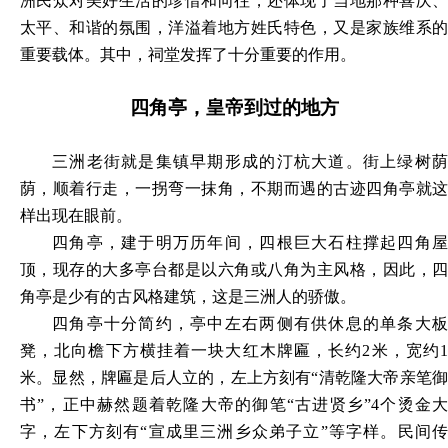
洲民众对美好生活的珍惜和向往，还体现了当地那种喜庆、
太平、和谐的氛围，洋溢着地方姓氏特色，又是家族维系的
重要载体。其中，祠堂发挥了十分重要的作用。
四角亭，皇帝到过的地方
三洲老街就是集镇早期形成的汀杭大道。街上绿树荫
荫，顺着行走，一拐弯一抹角，不期而遇的古迹四角亭就这
样出现在眼前。
四角亭，建于明万历年间，四根巨大石柱撑起四角屋
顶，现存的大多亭台都是以六角或八角为主风格，因此，四
角亭是少有的古风格建筑，这是三洲人的骄傲。
四角亭十分简约，亭中左右两侧有供休息的单条大板
凳，北向檐下方横挂着一块大红木牌匾，长约
2米，宽约
米。显然，牌匾是后人立的，左上方刻有“清乾隆大帝亲笔御
书”，正中赫然题着乾隆大帝的御笔“古进贤乡”4个烫金大
字，左下方刻有“宣成里三洲乡众弟子立”等字样。民间传