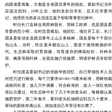
由团省委筹集，大都是全省团员青年的捐款。黄副书记当年
应该没想到，10年之后，他到龙岩任市长，后又任市委书
记，他理所当然多次流连忘返于郁郁青青世纪林中。
时任长汀县林业局营林股长、营林工程师，也是团县委
常委的范小明，当时负责规划。他回忆，项目开工后，长汀
团县委发动全县团员青年上山义务植树，团县委每个干部分
包山头，当时，吃住基本都在山上，那是个激情燃烧的年
代。生态林采取封育措施，培育遗存的稀疏松杉，补种木
荷、枫香等阔叶林，全面实施穴状施肥，聘请护林员专职管
护。
时任团县委副书记的张丽华曾回忆，自己带领技术人员
对挖穴进行验收，每个穴要求
60×60×70厘米标准，用树枝
成相同长度，放入穴中测量，符合标准的，放入一张红色纸
张以示通过。对生态林中长了几十年的老头松，每株都认真
施肥管护，第二年春天，看到老头松抽梢达到五六十厘米，
翠绿的新枝布满山头，就知道自己辛苦没有白费了。