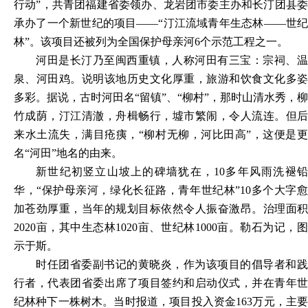
行动”，共青团福建省委领办、龙岩团市委主办和长汀团县委
承办了一个新世纪的项目——“汀江流域青年生态林——世纪
林”。该项目还被列为全国保护母亲河6个示范工程之一。
河田是长汀乃至闽西重镇，人称河田有三宝：宗祠、温
泉、河田鸡。说明该地历史文化厚重，旅游和饮食文化多姿
多彩。据说，古时河田名
“留镇”、“柳村”，那时山清水秀，柳
竹成荫，汀江清澈，舟楫畅行，墟市繁闹，令人流连。但后
来水土流失，满目疮痍，“柳村无柳，河比田高”，这便是更
名“河田”地名的由来。
新世纪初竖立山坡上的碑墙犹在，
10多年风雨洗褪
华，“保护母亲河，绿化长征路，青年世纪林”10多个大字愈
加苍劲厚重，当年的规划目标依然令人振奋激昂。治理面积
2020亩，其中生态林1020亩、世纪林1000亩。勒石为记，图
示于斯。
时任团省委副书记的黄晓炎，作为该项目的倡导者和践
行者，代表团省委出席了项目签约和启动仪式，并在青年世
纪林种下一株树木。当时报道，项目投入资金
163万元，主