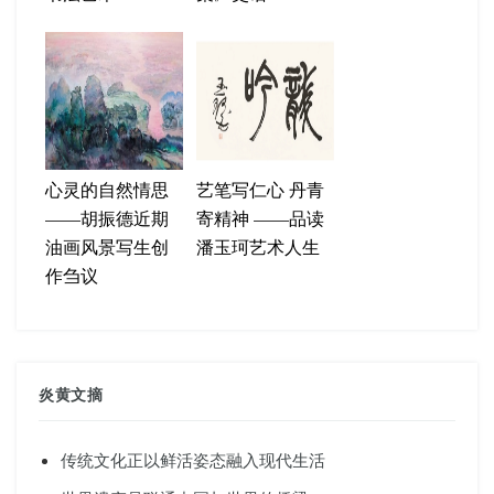
心灵的自然情思
艺笔写仁心 丹青
——胡振德近期
寄精神 ——品读
油画风景写生创
潘玉珂艺术人生
作刍议
炎黄文摘
传统文化正以鲜活姿态融入现代生活