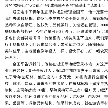
片的
“秃头山”“火焰山”已变成郁郁苍苍的“绿满山”“花果山”。
迎面走来了青年生态果林场总经理金国平，他一定要带
我们去采摘杨梅。这位
40岁左右的汉子是金华人，东魁杨
品种即来自浙江，他认为，品种虽好，关键还在管理。7000
株杨梅长势甚好，今年产量可达3万多斤。正逢采摘时节，10
多名妇女都背着满满一竹筐杨梅，谈笑风生下山来，我们穿
行于杨梅林下，叶片青翠欲滴，果实紫红似火，随摘随品，
美味佳果，连老梁也像年轻人一样，轻快开心，好一幅农家
乐画面。
金国平告诉我们，他曾在浙江等地经营果林场，对这产
业比较兴趣，妻子是长汀人，所以
3年前跟着妻子回娘家，
包了青年世纪林。他已投入80多万元，对杨梅进行全面修
枝、施肥、除草，请来浙江技术员，在东魁杨梅上嫁接早熟
炭梅，这两年嫁接100亩，早熟炭梅可早上市10至15天，经济
效益更好。他还引进了浙江优良品种，红枇杷、白枇杷、香
果、桑葚等，调整品种结构。如果引种成功，就在游坊等村