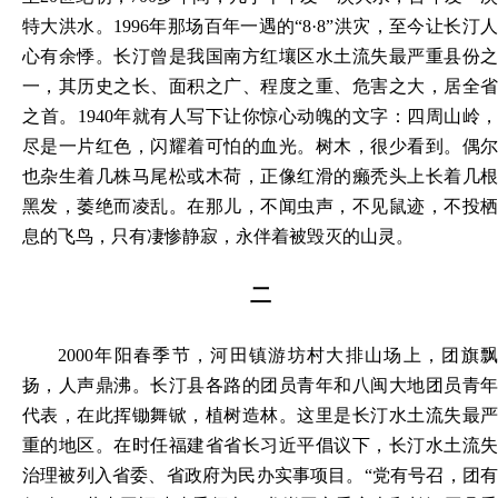
特大洪水。1996年那场百年一遇的“8·8”洪灾，至今让长汀人
心有余悸。长汀曾是我国南方红壤区水土流失最严重县份之
一，其历史之长、面积之广、程度之重、危害之大，居全省
之首。1940年就有人写下让你惊心动魄的文字：四周山岭，
尽是一片红色，闪耀着可怕的血光。树木，很少看到。偶尔
也杂生着几株马尾松或木荷，正像红滑的癞秃头上长着几根
黑发，萎绝而凌乱。在那儿，不闻虫声，不见鼠迹，不投栖
息的飞鸟，只有凄惨静寂，永伴着被毁灭的山灵。
二
2000年阳春季节，河田镇游坊村大排山场上，团旗飘
扬，人声鼎沸。长汀县各路的团员青年和八闽大地团员青年
代表，在此挥锄舞锨，植树造林。这里是长汀水土流失最严
重的地区。在时任福建省省长习近平倡议下，长汀水土流失
治理被列入省委、省政府为民办实事项目。“党有号召，团有