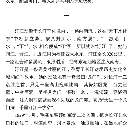
发紫、酸甜可口、粒大如乒乓球的东魁杨梅。
一
汀江发源于长汀宁化境内，一路向南流，这在
“天下水
东”中标新立异。按八卦所示，南方属“丁”，故名“丁
水”，“丁”与“水”相合便成“汀”字，所以就叫“汀江”了。她与
闽江、晋江、九龙江同为福建四大水系，汀江全长328公里，
一路汇合许多溪流，滚滚滔滔，经粤东潮汕地区注入南海。
汀江是一条秀美壮丽的江，孕育了长汀这座历史文化名
城和红军故乡。她的发源地有一奇景曰
“龙门”，列长汀十
名胜之首。只见一座高山巍峨陡峭，其势如卧龙，百丈崖
壁，中空巨洞，呈半月之门，深数十米，一溪清流，穿隧洞
而出，注入洞前湛蓝而深不见底的龙门潭。真乃“天生一个龙
门洞，千里汀江一线穿”。
1929年5月，毛泽东率领红军第二次入闽，抵达长汀县水
口村的渡口，时值雨季，河水暴涨，浊浪汹涌，在当地群众