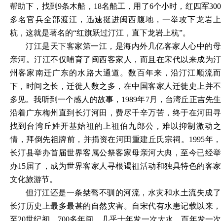
帮助下，找到9条木船，18名船工，用了6个小时，红四军300
多名官兵全部渡江，迅速挺进闽西腹地，一举攻下龙岩上
杭，这就是著名的“红旗跃过汀江，直下龙岩上杭”。
汀江是天下客家第一江，是海内外几亿客家人心中的母
亲河。汀江不仅哺育了闽西客家人，而且在宋代以来成为汀
州客家南迁广东的水路大通道。数百年来，沿汀江顺流而
下，时间之长，迁徙人数之多，在中国客家人迁徙史上并不
多见。我听到一个感人的故事，
1989年7月，台湾丘正吉先
沿着广东梅州直到长汀河田，费尽千辛万苦，终于在河田寻
找到台湾丘姓开基始祖的上祖伯九郎公，难以抑制激动之
情，拜倒先祖牌前，并捐资在河田重建丘氏宗祠。1995年，
长汀县举办首届世界客属公祭客家母亲河大典，至今已经举
办15届了，成为世界客家人寻根谒祖活动和独具特色的客家
文化旅游节。
但汀江还是一条桀骜不驯的河流，水灾和水土流失成了
长汀历史上最多最甚的自然灾害。自宋代有水患记载以来，
至
20世纪初，700多年间，几乎十年发一次大水，百年发一