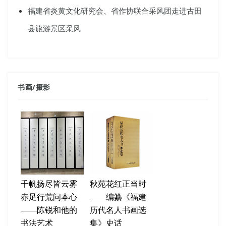
福建省炎黄文化研究会、省作协联合采风团走进古田
县旅游景区采风
书画
/
摄影
千帆扬尽皆云雾
秋苑花红正当时
赤足行荒问本心
——编纂《福建
——陈锐和他的
历代名人书画选
书法艺术
集》史话