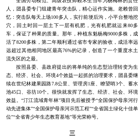
全国劳动模范、高级农技师赖木生当年为杨梅林的责任
人，团县委专门组建青年突击队，精心运作实施。老赖曾回
忆：突击队每天上场
100多人，实行前埂后沟，小平台整地
穴，回土时回一层土下一层有机肥，光有机肥就运来80多
车，保证了种果的质量。那年，种植东魁杨梅9000多株，成
活了8200多株，第二年顺利通过省市专家的验收，成活率远
远超过其他相同地区最高76%的记录，创造了一个重度水土
流失区的之最。
按照县委、县政府提出的将单纯的生态型治理转变为生
态、经济、社会、环境
4个效益一起抓的治理要求，团县委
续在世纪林建果园路7.8公里、管理房1座、瞭望哨3个、蓄水
池45口、谷坊10个。很快就发挥了生态、经济、社会、环境
效益。“汀江流域青年林”项目先后被授予“全国保护母亲河行
动先进集体”“全国保护母亲河示范工程”“全省国土绿化十佳单
位”“全省青少年生态教育基地”等光荣称号。
三