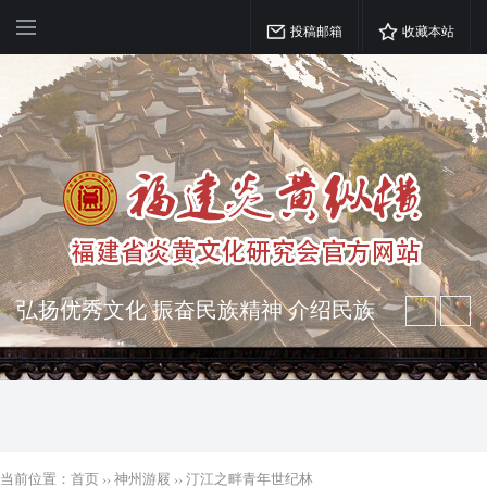
投稿邮箱
收藏本站
弘扬优秀文化 振奋民族精神 介绍民族
瑰宝 宣传中华精英
突出海西特色 报道台港澳侨 坚持古为
今用 力求雅俗共赏
当前位置：
首页
››
神州游屐
››
汀江之畔青年世纪林