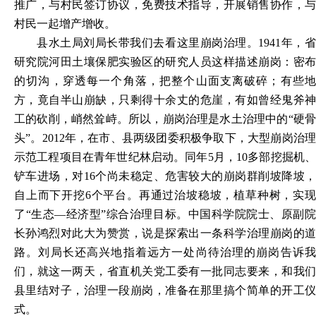
推广，与村民签订协议，免费技术指导，开展销售协作，与
村民一起增产增收。
县水土局刘局长带我们去看这里崩岗治理。
1941年，
研究院河田土壤保肥实验区的研究人员这样描述崩岗：密布
的切沟，穿透每一个角落，把整个山面支离破碎；有些地
方，竟自半山崩缺，只剩得十余丈的危崖，有如曾经鬼斧神
工的砍削，峭然耸峙。所以，崩岗治理是水土治理中的“硬骨
头”。2012年，在市、县两级团委积极争取下，大型崩岗治理
示范工程项目在青年世纪林启动。同年5月，10多部挖掘机、
铲车进场，对16个尚未稳定、危害较大的崩岗群削坡降坡，
自上而下开挖6个平台。再通过治坡稳坡，植草种树，实现
了“生态—经济型”综合治理目标。中国科学院院士、原副院
长孙鸿烈对此大为赞赏，说是探索出一条科学治理崩岗的道
路。刘局长还高兴地指着远方一处尚待治理的崩岗告诉我
们，就这一两天，省直机关党工委有一批同志要来，和我们
县里结对子，治理一段崩岗，准备在那里搞个简单的开工仪
式。