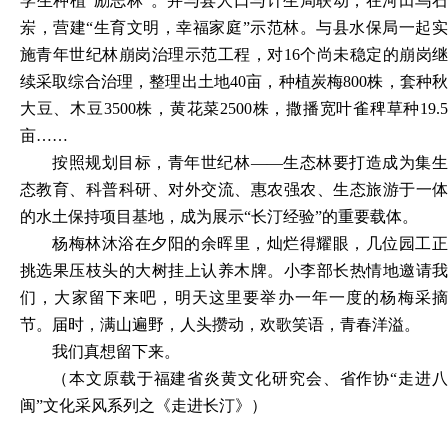
学生种植“励志林”。并与县人口与计生局联动，在河田乌石
岽，营建“生育文明，幸福家庭”示范林。与县水保局一起实
施青年世纪林崩岗治理示范工程，对16个尚未稳定的崩岗继
续采取综合治理，整理出土地40亩，种植炭梅800株，套种秋
大豆、木豆3500株，黄花菜2500株，撒播宽叶雀稗草种19.5
亩……
按照规划目标，青年世纪林
——生态林要打造成为集
态教育、科普科研、对外交流、惠农强农、生态旅游于一体
的水土保持项目基地，成为展示“长汀经验”的重要载体。
杨梅林沐浴在夕阳的余晖里，灿烂得耀眼，几位园工正
挑选果压枝头的大树挂上认养木牌。小李部长热情地邀请我
们，大家留下来吧，明天这里要举办一年一度的杨梅采摘
节。届时，满山遍野，人头攒动，欢歌笑语，青春洋溢。
我们真想留下来。
（
本文原载于
福建省炎黄文化研究会、省作协
“走进
闽”文化采风系列之
《走进长汀》
）