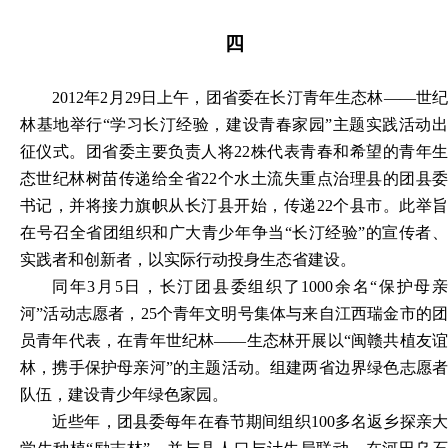
四
2012年2月29日上午，团省委在长汀青年生态林——世纪
林基地举行“学习长汀经验，建设青春家园”主题实践活动出
征仪式。团省委主要负责人将22株代表青春和希望的青年生
态世纪林树苗传递给全省22个水土流失重点治理县的团县委
书记，并将接力旗帜从长汀县开始，传递22个县市。此举旨
在号召全省团组织和广大青少年争当“长汀经验”的宣传者、
实践者和创新者，以实际行动投身生态省建设。
同年
3月5日，长汀团县委组织了1000余名“保护母
河”活动志愿者，25个青年文明号集体与来自江西瑞金市的团
员青年代表，在青年世纪林——生态林开展以“闽赣共植友谊
林，携手保护母亲河”的主题活动。组建两省边界绿色志愿者
队伍，建设青少年绿色家园。
近些年，团县委每年在春节期间组织
100多名返乡探亲