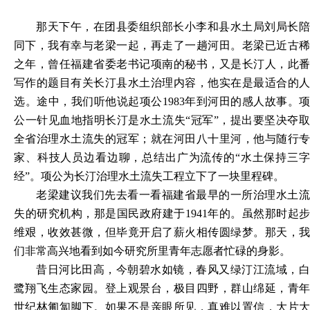
那天下午，在团县委组织部长小李和县水土局刘局长陪
同下，我有幸与老梁一起，再走了一趟河田。老梁已近古稀
之年，曾任福建省委老书记项南的秘书，又是长汀人，此番
写作的题目有关长汀县水土治理内容，他实在是最适合的人
选。途中，我们听他说起项公
1983年到河田的感人故事。项
公一针见血地指明长汀是水土流失“冠军”，提出要坚决夺取
全省治理水土流失的冠军；就在河田八十里河，他与随行专
家、科技人员边看边聊，总结出广为流传的“水土保持三字
经”。项公为长汀治理水土流失工程立下了一块里程碑。
老梁建议我们先去看一看福建省最早的一所治理水土流
失的研究机构，那是国民政府建于
1941年的。虽然那时起步
维艰，收效甚微，但毕竟开启了薪火相传圆绿梦。那天，我
们非常高兴地看到如今研究所里青年志愿者忙碌的身影。
昔日河比田高，今朝碧水如镜，春风又绿汀江流域，白
鹭翔飞生态家园。登上观景台，极目四野，群山绵延，青年
世纪林匍匐脚下。如果不是亲眼所见，真难以置信，大片大