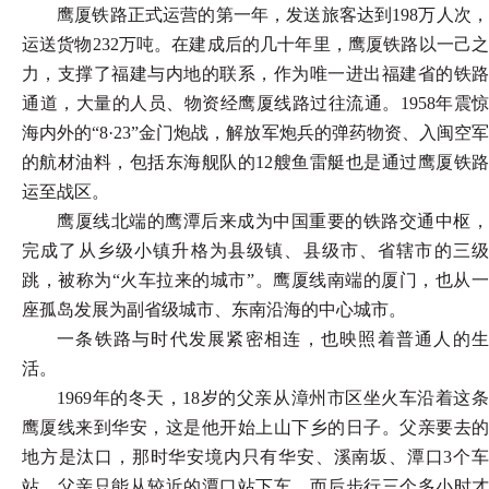
鹰厦铁路正式运营的第一年，发送旅客达到
198万人次
运送货物232万吨。在建成后的几十年里，鹰厦铁路以一己之
力，支撑了福建与内地的联系，作为唯一进出福建省的铁路
通道，大量的人员、物资经鹰厦线路过往流通。1958年震惊
海内外的“8·23”金门炮战，解放军炮兵的弹药物资、入闽空军
的航材油料，包括东海舰队的12艘鱼雷艇也是通过鹰厦铁路
运至战区。
鹰厦线北端的鹰潭后来成为中国重要的铁路交通中枢，
完成了从乡级小镇升格为县级镇、县级市、省辖市的三级
跳，被称为
“火车拉来的城市”。鹰厦线南端的厦门，也从
座孤岛发展为副省级城市、东南沿海的中心城市。
一条铁路与时代发展紧密相连，也映照着普通人的生
活。
1969年的冬天，18岁的父亲从漳州市区坐火车沿着这条
鹰厦线来到华安，这是他开始上山下乡的日子。父亲要去的
地方是汰口，那时华安境内只有华安、溪南坂、潭口3个车
站，父亲只能从较近的潭口站下车，而后步行三个多小时才