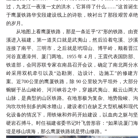
过，九龙江一夜涨一丈的洪水，它算得了什么……”这首诞生
于鹰厦铁路华安段建设线上的诗歌，映衬出了那段艰苦卓绝
的岁月。
从地图上看鹰厦铁路，那是一条近乎
“Z”形的铁路。由
溪进入福建，第一道关口就是武夷山，然后沿着屯溪、沙溪
连接了南平、三明市，之后就是玳瑁山、博平岭，顺着晋江
河谷直通漳州、厦门两地。1955 年 4 月，王震代表国防部、
铁道部，会同苏联专家在南昌召开会议，确定了南北两分水
岭采用双机牵引以及“边勘测、边设计、边施工”的修建方
案。近700公里的鹰厦铁路，除 90 公里较为平坦外，大部分
蜿蜒于丛山峻岭、河川峡谷之中，穿越武夷山、戴云山两大
山脉，是典型的山区铁路。在地形极为复杂、地势险峻、沟
沟坎坎特别多的闽水赣山，建设者们在缺乏大型机械和现代
化设备的情况下，用铁锹和炸药开始建设，以血肉之躯与坚
硬岩石搏斗。时任福建省委书记叶飞曾形容：“如果说厦门海
堤是移山填海，那么鹰厦铁路就是劈山修路。”