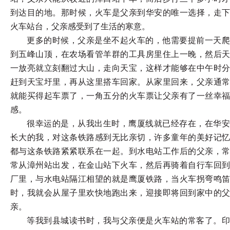
到达目的地。那时候，火车是父亲到华安的唯一选择，走下
火车站台，父亲感受到了生活的寒意。
更多的时候，父亲是坐不起火车的，他需要提前一天爬
到五峰山顶，在农场看管羊群的工具房里住上一晚，然后天
一放亮就立刻翻过大山，走向天宝，这样才能够在中午时分
赶到天宝圩里，再从这里搭车回家。从家里回来，父亲通常
就能买得起车票了，一角五分的火车票让父亲有了一丝幸福
感。
很幸运的是，从我出生时，鹰厦线就已经存在，在华安
长大的我，对这条铁路感到无比亲切，许多童年的美好记忆
都与这条铁路紧紧联系在一起。到水电站工作后的父亲，常
常从漳州站出发，在金山站下火车，然后再骑着自行车回到
厂里，与水电站隔江相望的就是鹰厦铁路，当火车拐弯鸣笛
时，我就会从屋子里欢快地跑出来，迎接即将回到家中的父
亲。
等我到县城读书时，我与父亲便是火车站的常客了。印