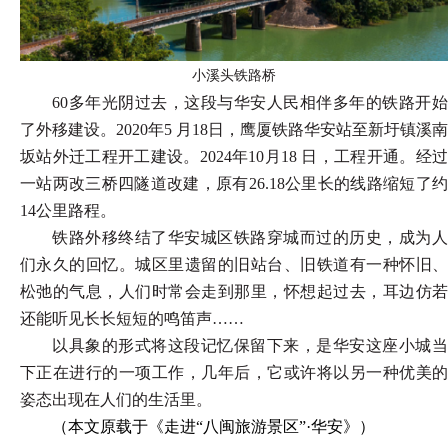
小溪头铁路桥
60多年光阴过去，这段与华安人民相伴多年的铁路开始
了外移建设。2020年5 月18日，鹰厦铁路华安站至新圩镇溪南
坂站外迁工程开工建设。2024年10月18 日，工程开通。经过
一站两改三桥四隧道改建，原有26.18公里长的线路缩短了约
14公里路程。
铁路外移终结了华安城区铁路穿城而过的历史，成为人
们永久的回忆。城区里遗留的旧站台、旧铁道有一种怀旧、
松弛的气息，人们时常会走到那里，怀想起过去，耳边仿若
还能听见长长短短的鸣笛声
……
以具象的形式将这段记忆保留下来，是华安这座小城当
下正在进行的一项工作，几年后，它或许将以另一种优美的
姿态出现在人们的生活里。
（
本文原载于《走进
“八闽
旅游景区
”
·
华安》
）