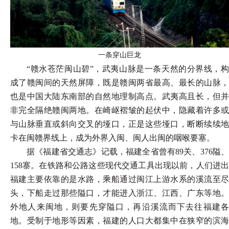
一条穿山巨龙
“赣水苍茫闽山碧”，武夷山脉是一条天然的分界线，构
成了赣闽间的天然屏障，既是赣闽两省最高、最长的山脉，
也是中国大陆东南部的自然地理制高点。武夷高且长，但并
非完全隔绝赣闽两地。在崎岖褶皱的起伏中，隐藏着许多或
与山脉垂直或斜向交叉的垭口，正是这些垭口，断断续续地
卡在闽赣界线上，成为外界入闽、闽人出闽的咽喉要塞。
据《福建省交通志》记载，福建全省曾有
89关、376隘
158寨。在铁路和公路这些现代交通工具出现以前，人们进出
福建主要依靠的是水路，乘船通过闽江上游水系的溪流至尽
头，下船走过那些隘口，才能进入浙江、江西、广东等地。
外地人来闽地，则要先穿隘口，再沿溪流而下去往福建各
地。受制于地形等因素，福建的人口大都集中在狭窄的滨海