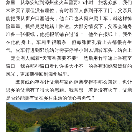
象里，从华安站到漳州坐火车需要
2.5小时，旅客众多，我
常常买了票但没有座位，有时甚至人多到开不了门，父亲只
能把我从窗户口塞进去，他自己也从窗户爬上车，就这样惊
险重重、摇摇晃晃地踏上路途。大部分情况下，父亲会随身
准备一张报纸，他把报纸铺在过道上，他坐在报纸上，我坐
在他的身上。车厢里很嘈杂，但每张面孔看上去都很有生
气。火车行进到郭坑站时需要停半小时以调转车头，站台上
一定会有人喊着“天宝香蕉要不要”，然后用竹竿递上香蕉至
窗口，我在那些窗口看过许多大小不一的香蕉和姹紫嫣红的
风光，更加期待回到漳州城里。
鹰厦线的存在让父亲与家的距离变得不那么遥远，也让
思乡的父亲有了很大的慰藉。我常想，若是没有火车，父亲
是否还能拥有留在乡村生活的信心与勇气？