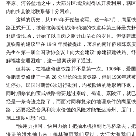
平原、河谷盆地之中，大部分区域没能得以开发利用，辖区
内的州县彼此联系都十分困难。
这样的历史，从
1955年开始被改写。这一年2月，鹰厦
路正式开工，披着抗美援朝战争硝烟的铁道兵第三师最先赶
赴建设现场，开始了以血肉之躯开山凿石的岁月。但修建鹰
厦铁路的建议早在 1949 年就被提出，著名的南洋侨领陈嘉庚
先生在第一届全国政协会议上向大会建议“修建福建铁路、纾
解福建交通困难”，这一提案获得了通过。
但其实，在福建修建铁路并不是第一次。
1906年，爱
侨胞集资修建了一条 28 公里长的漳厦铁路，但到1930年就被
迫停办。民国时期曾6次进行勘测，均被险峻的地形所吓退，
同时期修筑的宝成铁路需要越过秦岭、蜀道、嘉陵江，就已
经是一条奇迹之路了，而面对同样复杂的地理条件的鹰厦铁
路，还要经受台风和海水侵蚀的风险才能抵达漳州、厦门，
施工难度可想而知。
“快用力抬呵，快用力抬！把抽水机抬到七号桥墩去，把
漫进的洪水抽出来！枪林弹雨我们穿过，大江大海我们走