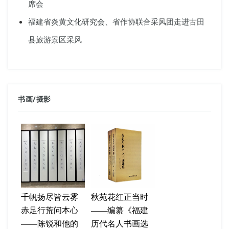
席会
福建省炎黄文化研究会、省作协联合采风团走进古田
县旅游景区采风
书画
/
摄影
千帆扬尽皆云雾
秋苑花红正当时
赤足行荒问本心
——编纂《福建
——陈锐和他的
历代名人书画选