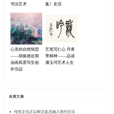
书法艺术
集》史话
心灵的自然情思
艺笔写仁心 丹青
——胡振德近期
寄精神 ——品读
油画风景写生创
潘玉珂艺术人生
作刍议
炎黄文摘
传统文化正以鲜活姿态融入现代生活