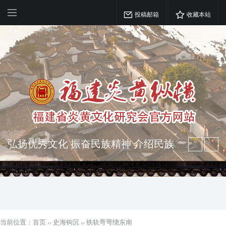
投稿邮箱
收藏本站
弘扬优秀文化 振奋民族精神 介绍民族
瑰宝 宣传中华精英
突出海西特色 报道台港澳侨 坚持古为
今用 力求雅俗共赏
当前位置：
首页
››
史海钩沉
››
铁轨弯弯绕东南