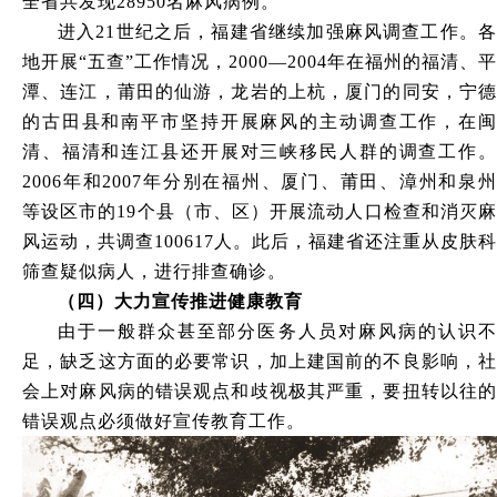
全省共发现28950名麻风病例。
进入
21世纪之后，福建省继续加强麻风调查工作。
地开展“五查”工作情况，2000—2004年在福州的福清、平
潭、连江，莆田的仙游，龙岩的上杭，厦门的同安，宁德
的古田县和南平市坚持开展麻风的主动调查工作，在闽
清、福清和连江县还开展对三峡移民人群的调查工作。
2006年和2007年分别在福州、厦门、莆田、漳州和泉州
等设区市的19个县（市、区）开展流动人口检查和消灭麻
风运动，共调查100617人。此后，福建省还注重从皮肤科
筛查疑似病人，进行排查确诊。
（四
）
大力宣传推进健康教育
由于一般群众甚至部分医务人员对麻风病的认识不
足，缺乏这方面的必要常识，加上建国前的不良影响，社
会上对麻风病的错误观点和歧视极其严重，要扭转以往的
错误观点必须做好宣传教育工作。