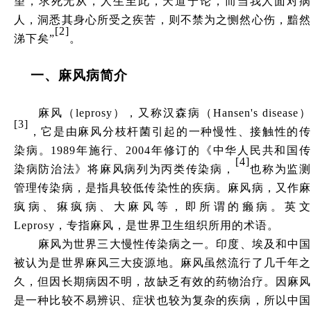
望，求死无从，人生至此，天道宁论，而当我人面对病
人，洞悉其身心所受之疾苦，则不禁为之恻然心伤，黯然
[2]
涕下矣”
。
一
、
麻风病简介
麻风（
leprosy），又称汉森病（Hansen's disease）
[3]
，它是由麻风分枝杆菌引起的一种慢性、接触性的传
染病。
1989年施行、2004年修订的《中华人民共和国
[4]
染病防治法》将麻风病列为丙类传染病，
也称为监
管理传染病，是指具较低传染性的疾病。麻风病，又作麻
疯病、痳疯病、大麻风等，即所谓的癞病。英文
Leprosy，专指麻风，是世界卫生组织所用的术语。
麻风为世界三大慢性传染病之一。印度、埃及和中国
被认为是世界麻风三大疫源地。麻风虽然流行了几千年之
久，但因长期病因不明，故缺乏有效的药物治疗。因麻风
是一种比较不易辨识、症状也较为复杂的疾病，所以中国