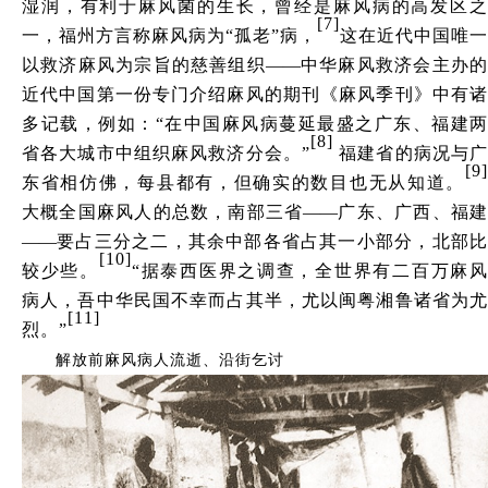
湿润，有利于麻风菌的生长，曾经是麻风病的高发区之
[7]
一，福州方言称麻风病为
“孤老”病，
这在近代中国唯一
以救济麻风为宗旨的慈善组织
——
中华麻风救济会主办
近代中国第一份专门介绍麻风的期刊《麻风季刊》中有诸
多记载，例如：
“在中国麻风病蔓延最盛之广东、福建两
[8]
省各大城市中组织麻风救济分会。”
福建省的病况与
[9]
东省相仿佛，每县都有，但确实的数目也无从知道。
大概全国麻风人的总数，南部三省
——
广东、广西、福
——
要占三分之二，其余中部各省占其一小部分，北部比
[10]
较少些。
“据泰西医界之调查，全世界有二百万麻
病人，吾中华民国不幸而占其半，尤以闽粤湘鲁诸省为尤
[11]
烈。”
解放前麻风病人流逝、沿街乞讨