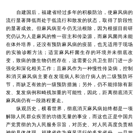
自建国后，福建省经过多年的积极防治，使麻风病的
流行显著降低而处于低流行和散发的状态，取得了阶段性
的显著成效。但麻风病至今仍无法根除，因为根据目前研
究仍认为人是麻风的惟一宿主和传染源，而麻风菌尚未能
在体外培养，还没有预防麻风病的疫苗，也无适用于现场
的实验诊断方法；适宜麻风杆菌生存的环境并未彻底改
变，致病的微生物仍然存在，这需要公共卫生部门进一步
强化和深化相关工作；且麻风作为一种慢性传染病，控制
和消灭麻风病主要在发现病人和治疗病人的二级预防环
节，而缺乏有效的一级预防措施；另外，仍不能排除有新
发、复发病例和畸残加重的可能性，因此，距离彻底消灭
麻风病仍有一段路程要走。
纵观历史，横看世界，彻底消灭麻风病始终都是一项
解除人民群众疾苦的功德无量的事业，而这也正是中国共
产党贯彻的为人民服务宗旨，对历史、对人民高度负责精
神的具体体现。福建省作为麻风流行的多发省份，一旦放