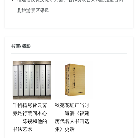
县旅游景区采风
书画
/
摄影
千帆扬尽皆云雾
秋苑花红正当时
赤足行荒问本心
——编纂《福建
——陈锐和他的
历代名人书画选
书法艺术
集》史话