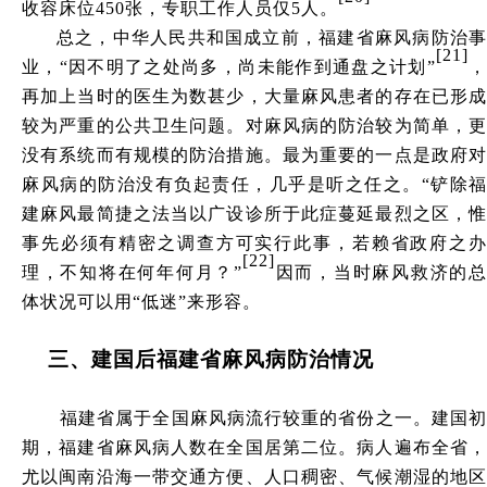
收容床位450张，专职工作人员仅5人。
总之，中华人民共和国成立前，福建省麻风病防治事
[21]
业，
“因不明了之处尚多，尚未能作到通盘之计划”
再加上当时的医生为数甚少，大量麻风患者的存在已形成
较为严重的公共卫生问题。对麻风病的防治较为简单，更
没有系统而有规模的防治措施。最为重要的一点是政府对
麻风病的防治没有负起责任，几乎是听之任之。
“铲除福
建麻风最简捷之法当以广设诊所于此症蔓延最烈之区，惟
事先必须有精密之调查方可实行此事，若赖省政府之办
[22]
理，不知将在何年何月？”
因而，当时麻风救济的总
体状况可以用
“低迷”来形容。
三
、
建国后福建省麻风病防治情况
福建省属于全国麻风病流行较重的省份之一。建国初
期，福建省麻风病人数在全国居第二位。病人遍布全省，
尤以闽南沿海一带交通方便、人口稠密、气候潮湿的地区