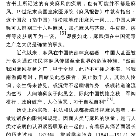
古书上所记述的有关麻风的疾病，也有可能并不都是麻
风。
19世纪末英国皇家医师院《麻风报告》中就有指出
这个国家（指中国）很松散地使用麻风一词……中国人声
称可以辨别三十六种麻风，却把麻风与苔癣、牛皮癣、疥
[5]
癣等皮肤病互为一谈。
即便如此，麻风病在中国流
之广之大仍是确凿的事实。
近代以来，麻风在中国依然肆意猖獗，中国人甚至被
污名为通过移民将麻风传播至全世界的危险种族。
“然而
我国麻风蔓延之广，甲于全球，此乃不可掩之事实。当我
南游闽粤时，目睹染此恶疾者，奚止数千人。其动人怜
悯，余生得未曾见。或沉疴不起幽锢终身，或辗转道途流
为乞丐，人间地狱实于此见之。际此中国扰攘之秋，军阀
[6]
横行，政府破产，人心险恶，习于自私自利”
。
历史上的宗教、礼法和法规都极端歧视麻风患者，并
做过诸多的限制和规定。因而人类与麻风的较量，是与人
类对该病的认识紧密联系在一起的，有着极其痛苦而漫长
的历史过程。
1873年，挪威学者汉森（1841—1912）