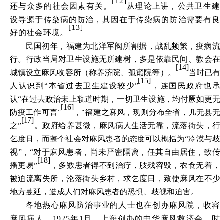
[12]
还与众多的社会因素有关。
从理论上讲，公共卫生
设导源于传染病的防治，其因在于传染病的防治需要有良
[13]
好的社会环境。
民国初年，福建为北洋军阀所割据，战乱频繁，疫病流
行。行政当局对卫生设施无所建树，多是依靠民间、教会在
[14]
城镇设立麻风收容所（称养济院、孤癞院等）。
当时已
[15]
人认识到
“本省过去卫生建设较少”
，连国民政府也
认
“在过去政治未上轨道时期，一切卫生设施，均付厥如更
[16]
防疫工作可言”
，
“福建之麻风，现则分布全省，几无县
[17]
之”
。政府给养甚微，麻风病人生活无靠，流落街头，
乞度日，而整个社会对麻风患者的态度可以概括为
“冷漠与
视”，“对于麻风患者，尚未严密隔离，任其自由居住，致传
[18]
播更易”
，多数患者得不到治疗，肢残容毁，衣食无着，
被迫流离失所，沦落街头乡村，求乞度日，致使麻风在不少
地方蔓延，造成人们对麻风患者的恐惧、歧视和迫害。
各地热心麻风防治事业的人士也在创办麻风院，收容
麻风病人。
1925年1月，上海创办的中华麻风救济会，