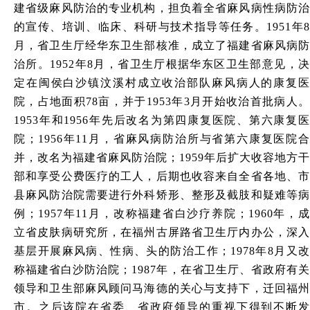
建省级麻风防治的专业机构，担负着全省麻风病性病防治
的宣传、培训、临床、科研与技术指导等任务。1951年8
月，省卫生厅经华东卫生部核准，成立了福建省麻风病防
治所。1952年8月，省卫生厅根据华东区卫生部意见，决
定在闽侯白沙镇汶溪村成立收治部队麻风病人的康复医
院，占地面积78亩，并于1953年3月开始收治首批病人。
1953年和1956年先后改名为第四康复医院、第六康复医
院；1956年11月，省麻风病防治所与省第六康复医院合
并，改名为福建省麻风防治院；1959年后扩大收容地方干
部和享受公费医疗的工人，后期也收容来自全省各地、市
县麻风防治院需要进行外科矫形、整形及截肢和疑难等病
例；1957年11月，改称福建省白沙疗养院；1960年，成
立省皮肤病研究所，在福州古屏路省卫生厅内办公，深入
基层开展麻风病、性病、头的防治工作；1978年8月又改
称福建省白沙防治院；1987年，在省卫生厅、省政府有关
领导和卫生部麻风顾问马海德的关心与支持下，迁回福州
市。之后该院在省委、省政府领导的重视下得到不断发