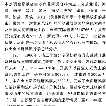
本次调查是以省白沙疗养院调研科为主，分赴龙溪、海
澄、南平、晋江、泉州、南安、惠安、莆田、仙游、平
潭、沙县、闽侯、东山、漳浦和云霄等20个麻风较多的县
市开展普查，对非麻风流行的区乡采取继续严密线索调查
及旧病人复查随访工作，当年实际普查3516766人，复查
已知原有患者5725人，新发现2389人，纠正了一批错诊
病例，从而进一步摸清了麻风病人的流行和分布情况，并
作出全省麻风流行学总结分析。
1964—1966年，省工作组分专区协助各县市继续开展
麻风病线索调查和重点普查工作，本次全省共发现新麻风
病人4055人。1975—1978年，开展了以普查方式为主的
麻风调查工作，受检对象近808万人，线索调查500余万
人，本次全省新发现麻风病人2302人。完成了全面麻风病
防治效果和流行趋势统计分析总结。经过多次大规模的普
查和历年的线索调查、门诊调查、密切接触者调查等方
式，进一步摸清了全省麻风病的流行情况，至1996年底，