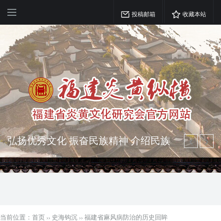
投稿邮箱
收藏本站
弘扬优秀文化 振奋民族精神 介绍民族
瑰宝 宣传中华精英
突出海西特色 报道台港澳侨 坚持古为
今用 力求雅俗共赏
当前位置：
首页
››
史海钩沉
››
福建省麻风病防治的历史回眸