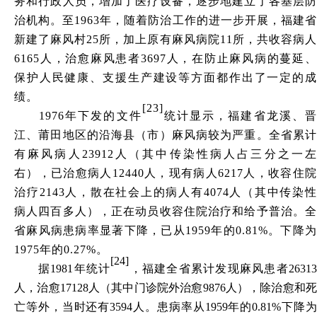
务和行政人员，增加了医疗设备，逐步地建立了各基层防
治机构。至1963年，随着防治工作的进一步开展，福建省
新建了麻风村25所，加上原有麻风病院11所，共收容病人
6165人，治愈麻风患者3697人，在防止麻风病的蔓延、
保护人民健康、支援生产建设等方面都作出了一定的成
绩。
[23]
1976年下发的文件
统计显示，福建省龙溪、
江、莆田地区的沿海县（市）麻风病较为严重。全省累计
有麻风病人
23912人（其中传染性病人占三分之一左
右），已治愈病人12440人，现有病人6217人，收容住院
治疗2143人，散在社会上的病人有4074人（其中传染性
病人四百多人），正在动员收容住院治疗和给予普治。全
省麻风病患病率显著下降，已从1959年的0.81%。下降为
1975年的0.27%。
[24]
据
1981年统计
，福建全省累计发现麻风患者
2631
人，治愈17128人（其中门诊院外治愈9876人），除治愈和死
亡等外，当时还有3594人。患病率从1959年的0.81%下降为