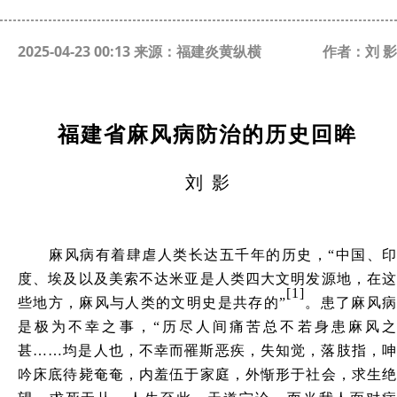
2025-04-23 00:13 来源：福建炎黄纵横
作者：刘 影
福建省麻风病防治的历史回眸
刘
影
麻风病有着肆虐人类长达五千年的历史，
“中国、印
度、埃及以及美索不达米亚是人类四大文明发源地，在这
[1]
些地方，麻风与人类的文明史是共存的”
。患了麻风
是极为不幸之事，
“历尽人间痛苦总不若身患麻风
甚……均是人也，不幸而罹斯恶疾，失知觉，落肢指，呻
吟床底待毙奄奄，内羞伍于家庭，外惭形于社会，求生绝