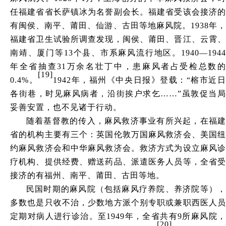
任福建省省长萨镇冰为名誉副会长。福建省受该会接济的
有闽侯、南平、莆田、仙游、古田等地麻风院。1938年，
福建省卫生试验所调查发现，闽侯、莆田、晋江、云霄、
南靖、厦门等13个县、市系麻风流行地区。1940—1944
年全省抽查31万余名壮丁中，患麻风者占受检总数的
[19]
0.4%。
1942年，福州《中央日报》登载：“榕市近
各街巷，时见麻风病者，沿街挨户求乞……”虽敦促当局
妥善安置，也不见诸于行动。
随着基督教的传入，麻风救济事业有所兴起，在福建
省的机构主要有三个：英国伦敦万国麻风救济会、美国纽
约麻风救济会和中华麻风救济会。救济方式为设立麻风诊
疗机构、提供经费、赠送药品、派遣医务人员等，全省受
接济的有福州、南平、莆田、古田等地。
民国时期的麻风院（包括麻风疗养院、养济院等），
多数也是只收不治，少数地方派个别专职或兼职西医人员
定期对病人进行诊治。至
1949年，全省共有9所麻风院
[20]