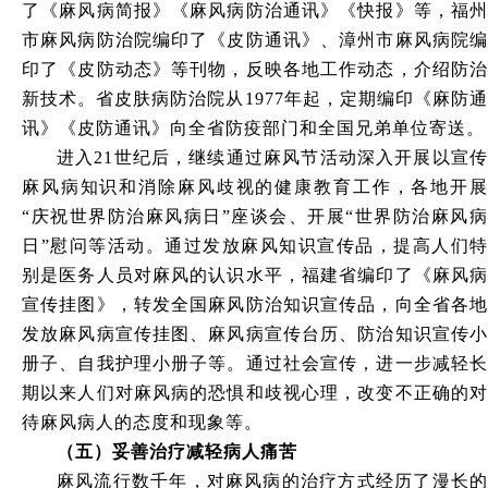
了《麻风病简报》《麻风病防治通讯》《快报》等，福州
市麻风病防治院编印了《皮防通讯》、漳州市麻风病院编
印了《皮防动态》等刊物，反映各地工作动态，介绍防治
新技术。省皮肤病防治院从1977年起，定期编印《麻防通
讯》《皮防通讯》向全省防疫部门和全国兄弟单位寄送。
进入
21世纪后，继续通过麻风节活动深入开展以宣
麻风病知识和消除麻风歧视的健康教育工作，各地开展
“庆祝世界防治麻风病日”座谈会、开展“世界防治麻风病
日”慰问等活动。通过发放麻风知识宣传品，提高人们特
别是医务人员对麻风的认识水平，福建省编印了《麻风病
宣传挂图》，转发全国麻风防治知识宣传品，向全省各地
发放麻风病宣传挂图、麻风病宣传台历、防治知识宣传小
册子、自我护理小册子等。通过社会宣传，进一步减轻长
期以来人们对麻风病的恐惧和歧视心理，改变不正确的对
待麻风病人的态度和现象等。
（五
）
妥善治疗减轻病人痛苦
麻风流行数千年，对麻风病的治疗方式经历了漫长的