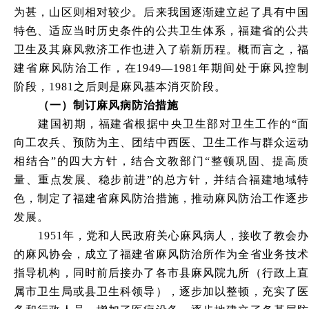
为甚，山区则相对较少。后来我国逐渐建立起了具有中国
特色、适应当时历史条件的公共卫生体系，福建省的公共
卫生及其麻风救济工作也进入了崭新历程。概而言之，福
建省麻风防治工作，在
1949—1981年期间处于麻风控
阶段，1981之后则是麻风基本消灭阶段。
（一
）
制订麻风病防治措施
建国初期，福建省根据中央卫生部对卫生工作的
“面
向工农兵、预防为主、团结中西医、卫生工作与群众运动
相结合”的四大方针，结合文教部门“整顿巩固、提高质
量、重点发展、稳步前进”的总方针，并结合福建地域特
色，制定了福建省麻风防治措施，推动麻风防治工作逐步
发展。
1951年，党和人民政府关心麻风病人，接收了教会办
的麻风协会，成立了福建省麻风防治所作为全省业务技术
指导机构，同时前后接办了各市县麻风院九所（行政上直
属市卫生局或县卫生科领导），逐步加以整顿，充实了医