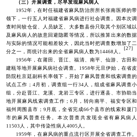
（三
）
开展调查，尽早发现麻风病人
1952年，在时任福建省麻风防治所所长张南医师的带
领下，一行五人对福建省麻风病进行社会调查。因本次调
查时间较仓促、人员缺乏、大多数县份只取其个别区域以
及麻风病人的故意回避隐匿等情况，所以推算出来的数据
与实际的情况可能相差较大，因此当时把调查数增加了二
[27]
分之一，而统计出来的全省麻风病人数为14468人。
1956年，在莆田、晋江、福清、南平、仙游、古田和
建瓯等地开展麻风病社会调查。1958年元旦伊始，在省皮
防院杜京廷副科长率领下，开始了麻风普查和线索调查的
试点工作；4月初，调查组一行34人，组成省麻风调查小
组，分赴晋江、龙溪、龙岩三专区，进行逐县、市协助当
地开展麻风线索调查工作；6月，转向南平、福安专区和
福州周围县市；9月底，全省完成66个县市的线索和厦门
市的麻风普查任务。本次普查共发现全省有麻风病人
11503人，其中传染性病人4005人。
1959年，在麻风病的重点流行区开展全省调查工作。