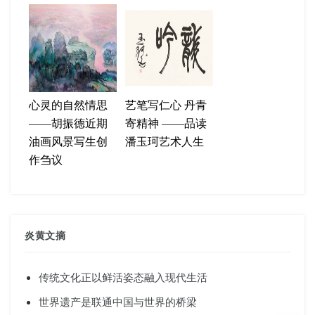
心灵的自然情思
艺笔写仁心 丹青
——胡振德近期
寄精神 ——品读
油画风景写生创
潘玉珂艺术人生
作刍议
炎黄文摘
传统文化正以鲜活姿态融入现代生活
世界遗产是联通中国与世界的桥梁