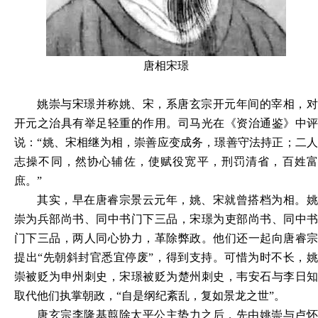
唐相宋璟
姚崇与宋璟并称姚、宋，系唐玄宗开元年间的宰相，对
开元之治具有举足轻重的作用。司马光在《资治通鉴》中评
说：“姚、宋相继为相，崇善应变成务，璟善守法持正；二人
志操不同，然协心辅佐，使赋役宽平，刑罚清省，百姓富
庶。”
其实，早在唐睿宗景云元年，姚、宋就曾搭档为相。姚
崇为兵部尚书、同中书门下三品，宋璟为吏部尚书、同中书
门下三品，两人同心协力，革除弊政。他们还一起向唐睿宗
提出“先朝斜封官悉宜停废”，得到支持。可惜为时不长，姚
崇被贬为申州刺史，宋璟被贬为楚州刺史，韦安石与李日知
取代他们执掌朝政，“自是纲纪紊乱，复如景龙之世”。
唐玄宗李隆基翦除太平公主势力之后，先由姚崇与卢怀