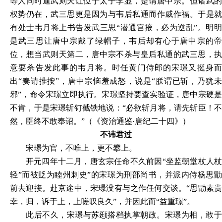
等人同时逼武则天让位于太子李显，是谓唐中宗。但诸武的
权势仍在，武三思更是因为与韦后私通而作威作福。于是就
有处士韦月将上书告发武三思“潜通宫掖，必为逆乱”。明明
是武三思让唐中宗戴了绿帽子，韦后却有心于唐中宗的帝
位，想当武则天第二，唐中宗不杀与皇后私通的武三思，执
意要杀告发此事的韦月将。时任黄门侍郎的宋璟又挺身而
出“奏请推按”，唐中宗恼羞成怒，说是“朕谓已斩，乃犹未
邪”，命令宋璟立即执行。宋璟坚持要查实验证，唐中宗硬是
不肯，于是宋璟斩钉截铁地说：“必欲斩月将，请先斩臣！不
然，臣终不敢奉诏。”（《资治通鉴·唐纪二十四》）
不讳君过
宋璟为官，不唯上，更不攀上。
开元四年十二月，唐玄宗任命不久前因“坐监朝堂杖人杖
轻”而被贬为睦州刺史”的宋璟为刑部尚书，并派内侍杨思勖
前去迎接。赴京途中，宋璟没有与之作任何交谈。“思勖素贵
幸，归，诉于上，上嗟叹良久”，并因此而“益重璟”。
此后不久，宋璟与苏颋搭档执掌朝政。宋璟为相，敢于