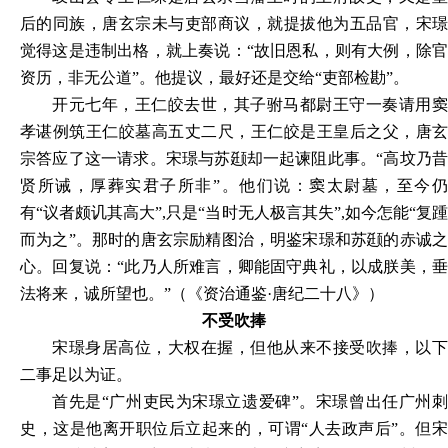
后的同族，唐玄宗未与吏部商议，就提拔他为五品官，宋璟
觉得这是违制出格，就上奏说：“故旧恩私，则有大例，除官
资历，非无公道”。他提议，最好还是交给“吏部检勘”。
开元七年，王仁皎去世，其子驸马都尉王守一奏请用窦
孝谌例筑王仁皎墓高五丈二尺，王仁皎是王皇后之父，唐玄
宗答应了这一请求。宋璟与苏颋却一起谏阻此事。“高坟乃昔
贤所诫，厚葬实君子所非”。他们说：窦太尉墓，至今仍
有“议者颇讥其高大”,只是“当时无人极言其失”,如今怎能“复踵
而为之”。那时的唐玄宗励精图治，明鉴宋璟和苏颋的赤诚之
心。回复说：“此乃人所难言，卿能固守典礼，以成朕美，垂
法将来，诚所望也。”（《资治通鉴·唐纪二十八》）
不受吹捧
宋璟身居高位，大权在握，但他从来不接受吹捧，以下
二事足以为证。
首先是“广州吏民为宋璟立遗爱碑”。宋璟曾出任广州刺
史，这是他离开职位后立起来的，可谓“人去政声后”。但宋