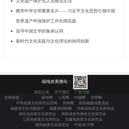
文化遗产保护见人见物见生活
擦亮中华文明重要名片——习近平文化思想引领中国
世界遗产申报保护工作壮阔实践
追寻中国文学的集体认同
新时代文化实践与文化理论的协同创新
福地炎黄微站：
杂志公告
关于我们
广告刊登
友情链接：
新华网
人民网
中国网
光明网
中华炎黄文化研究会官网
东南网
政协福建省委员会
福建省文化与旅游厅
福建省侨联网
河南省炎黄文化研究会
湖北省炎黄文化研究会
湖南省炎帝神农文化研究会
江苏省炎黄文化研究会
安徽省炎黄文化研究会
随州炎黄文化研究会
中国·朱子网