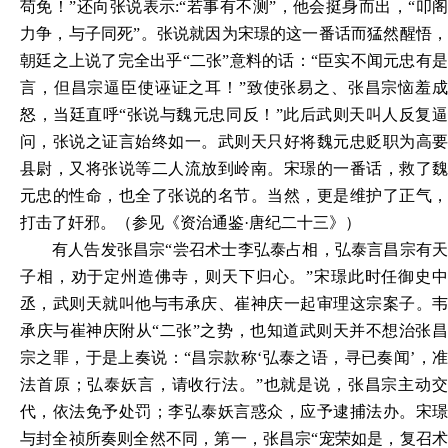
苟免！”还向张说表示:“若事有不测”，他会挺身而出，“叩阁
力争，与子同死”。张说就因为宋璟的这一番话而猛然醒悟，
朝廷之上说了完全出乎“二张”意料的话：“臣实不闻元忠有是
言，但昌宗逼臣使诬证之耳！”致使张易之、张昌宗恼羞成
怒，当廷直呼“张说与魏元忠同反！”此后武则天叫人反复逼
问，张说之证言始终如一。武则天只好将魏元忠贬职为高要
县尉，又将张说等二人流放到岭南。宋璟的一番话，救了魏
元忠的性命，也全了张说的名节。当然，更是维护了正气，
打击了奸邪。（参见《资治通鉴·唐纪二十三》）
有人告发张昌宗“尝召术士李弘泰占相，弘泰言昌宗有天
子相，劝于定州造佛寺，则天下归心。”宋璟此时任御史中
丞，武则天就叫他与韦承庆、崔神庆一起审理这宗案子。韦
承庆与崔神庆附从“二张”之势，也知道武则天并不想治张昌
宗之罪，于是上奏说：“昌宗款称‘弘泰之语，寻已奏闻’，准
法首原；弘泰妖言，请收行法。”也就是说，张昌宗主动交
代，依法免予处罚；李弘泰妖言惑众，应予逮捕法办。宋璟
与封全祯所奏则全然不同，第一，张昌宗“宠荣如是，复召术