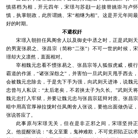
慎搭档为相，开元四年，宋璟与苏颋一起接替姚崇与卢怀
慎，执掌朝政，此所谓姚、宋“相继为相”。这是开元年间最
好的时期。
不避权奸
宋璟入朝担任凤阁舍人以及御史中丞之时，正是武则天
的男宠张易之、张昌宗（简称“二张”）不可一世的时候，宋
璟却大义凛然，直面相对。
宰相魏元忠看不惯张易之、张昌宗等人狐假虎威，横行
霸道的作派，“诸张深怨之”，并害怕一旦武则天甩手西去，
会被魏元忠除去，于是先下手为强，向武则天进谗，说魏元
忠曾与人私议：“太后老矣，不若挟太子为久长。”武则天将
魏元忠打入牢狱，并要让魏元忠与张昌宗廷辩对质。张昌宗
暗中用高官厚禄拉拢时任凤阁舍人张说，要他出面做伪证，
张说答应了。
此事原与宋璟无关，但在是非正邪之间，宋璟坚持正
义。他提醒张说：“名义至重，鬼神难欺，不可党邪陷正以求