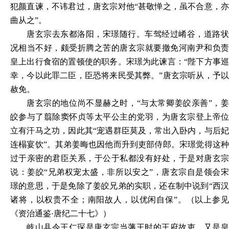
犯颜直谏，不讳君过，唐玄宗对他“甚敬惮之，虽不合意，亦
曲从之”。
唐玄宗去东都洛阳，宋璟随行。车驾经过崤谷，道路状
况相当不好，颇受折腾之苦的唐玄宗就要撤免河南尹和负责
皇上出行食宿的置顿使的职务。宋璟为此谏言：“陛下方事巡
幸，今以此罪二臣，臣恐将来民受其弊。”唐玄宗听从，予以
赦免。
唐玄宗的地位尚不显赫之时，“与太常卿姜皎亲善”，姜
皎参与了翦除窦怀贞等太平公主的党羽，为唐玄宗登上帝位
立有汗马之功，因此其“宠遇群臣莫及，常出入卧内，与后妃
连榻宴饮”。其弟姜晦也因他而升到吏部侍郎。宋璟觉得这种
过于亲密的君臣关系，于公于私都没有好处，于是对唐玄宗
说：姜皎“兄弟权宠太盛，非所以安之”，唐玄宗自是领会宋
璟的意思，于是免除了姜皎兄弟的实职，还在制中说到“西汉
诸将，以权贵不全；南阳故人，以优闲自保”。（以上参见
《资治通鉴·唐纪二十七》）
岐山县令王仁琛是唐玄宗当藩王时的王府故吏，又是皇