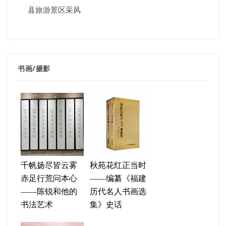
县旅游景区采风
书画
/
摄影
千帆扬尽皆云雾
秋苑花红正当时
赤足行荒问本心
——编纂《福建
——陈锐和他的
历代名人书画选
书法艺术
集》史话