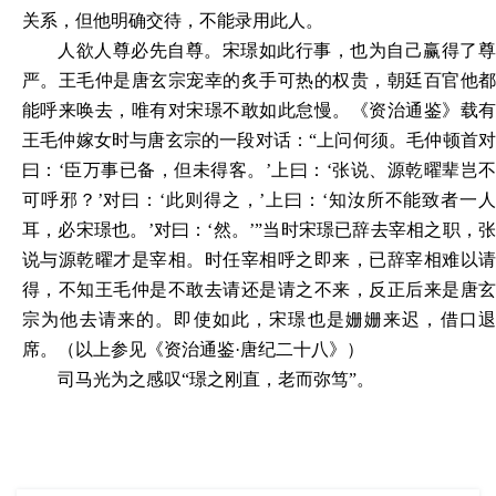
关系，但他明确交待，不能录用此人。
人欲人尊必先自尊。宋璟如此行事，也为自己赢得了尊
严。王毛仲是唐玄宗宠幸的炙手可热的权贵，朝廷百官他都
能呼来唤去，唯有对宋璟不敢如此怠慢。《资治通鉴》载有
王毛仲嫁女时与唐玄宗的一段对话：“上问何须。毛仲顿首对
曰：‘臣万事已备，但未得客。’上曰：‘张说、源乾曜辈岂不
可呼邪？’对曰：‘此则得之，’上曰：‘知汝所不能致者一人
耳，必宋璟也。’对曰：‘然。’”当时宋璟已辞去宰相之职，张
说与源乾曜才是宰相。时任宰相呼之即来，已辞宰相难以请
得，不知王毛仲是不敢去请还是请之不来，反正后来是唐玄
宗为他去请来的。即使如此，宋璟也是姗姗来迟，借口退
席。（以上参见《资治通鉴·唐纪二十八》）
司马光为之感叹“璟之刚直，老而弥笃”。