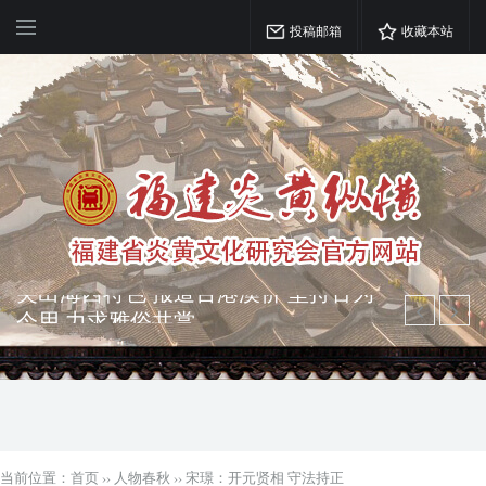
投稿邮箱
收藏本站
弘扬优秀文化 振奋民族精神 介绍民族
瑰宝 宣传中华精英
突出海西特色 报道台港澳侨 坚持古为
今用 力求雅俗共赏
当前位置：
首页
››
人物春秋
››
宋璟：开元贤相 守法持正