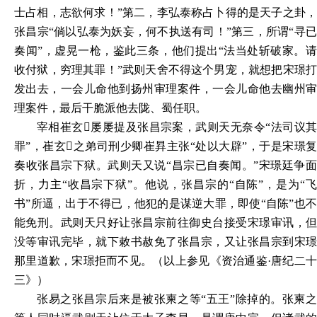
士占相，志欲何求！”第二，李弘泰称占卜得的是天子之卦，
张昌宗“倘以弘泰为妖妄，何不执送有司！”第三，所谓“寻已
奏闻”，虚晃一枪，鉴此三条，他们提出“法当处斩破家。请
收付狱，穷理其罪！”武则天舍不得这个男宠，就想把宋璟打
发出去，一会儿命他到扬州审理案件，一会儿命他去幽州审
理案件，最后干脆派他去陇、蜀任职。
宰相崔玄屡屡提及张昌宗案，武则天无奈令“法司议其
罪”，崔玄之弟司刑少卿崔昪主张“处以大辟”，于是宋璟复
奏收张昌宗下狱。武则天又说“昌宗已自奏闻。”宋璟廷争面
折，力主“收昌宗下狱”。他说，张昌宗的“自陈”，是为“飞
书”所逼，出于不得已，他犯的是谋逆大罪，即使“自陈”也不
能免刑。武则天只好让张昌宗前往御史台接受宋璟审讯，但
没等审讯完毕，就下敕书赦免了张昌宗，又让张昌宗到宋璟
那里道歉，宋璟拒而不见。（以上参见《资治通鉴·唐纪二十
三》）
张易之张昌宗后来是被张柬之等“五王”除掉的。张柬之