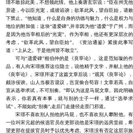
璟不敢掠此美，不想领此情。他上奏唐玄宗说：“臣在州无他
异迹，今以臣光宠，成彼谄谀；欲革此风，望自臣始，请敕
下禁止。”他知道，什么是自身的功德与魅力，什么是权力与
地位的附加值：这块“遗爱碑”,并非因为他“遗爱”于广州，而
是因为他当宰相后的“光宠”。作为宰相，他还有更深层次的
考虑，“欲革此风，望自臣始”。《资治通鉴》紧接此事写
道：“上从之。于是他州皆不敢立”。
可与“遗爱碑”相伯仲的是《良宰论》。这是范知璇的作
品，有人向宋璟推荐这位隐士，说他精于文学，并献上他的
《良宰论》。宋璟拜读了这篇文章后说：“观其《良宰论》，
颇涉佞谀。山人当极言谠议，岂宜偷合苟容！文章若高，自
宜从选举求试，不可别奏。”即认为这是马屁文章。因此明确
表示，你若真有本事，就与别的士子一样，通过“选举求
试”，不能如此“别奏”,走后门走捷径走歪门邪道。
宋璟不喜欢别人拍他的马屁，也不喜欢别人攀附他。有
一位叫宋元超的候选官员在吏部说他是宋璟的远房堂叔，希
望吏部在提拔官员时予以优先考虑。宋璟没有否定这层宗族