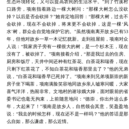
生态环境转化，又可以提高农民的生活水平。”到了竹溪村
口路旁，项南指着路边一棵大树问：“那棵大树怎么没砍
掉？以后是否会砍掉？”她肯定地回答：“那棵大树，过去不
会砍掉，现在不会砍掉，将来更不会砍掉，这是一棵‘风
水’树，群众会自觉地保护它的。”虽然项南离开故乡已有53
年，但他对故乡一草一木记忆犹新。走到祖屋前，项南对众
人说：“我家房子旁有一棵很大的树，是一个杉木王，现在
没有了，被砍掉了。”项南接着介绍，“那是我过去的住房、
厨房和饭厅，天井中间还种有红茶花、白茶花和瑞香，现在
只剩下红茶花了，不知白茶花和瑞香那里去了？”他的兄弟
说，“白茶花和瑞香早已死掉了。”项南来到兄弟项新崇的新
房子坐下喝茶，项南满脸笑容地同故乡亲人嘘寒问暖，大家
喜气洋洋，热闹非常。文地村的谢珍娥大婶，面对眼前的省
委书记也毫无拘束，上前随意地问：“德崇，你出外这么多
年，大起来了！”项南是故乡人，自然领会其意，笑盈盈地
说：“我去的时候怎样，现在还不是一样吗？”他的答话是那
么自如，那么谦虚，那么近情。