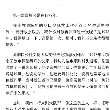
一
第一次回故乡是在1978年。
项南在1986年的朋口乡脱贫工作会议上的讲话中提
到：“离开故乡以后，我什么时候再回来过一次呢？是1978
年，我到朋口一下，这是第一次。那时，我的老父亲病得很
厉害。”
原朋口公社文坊大队支部书记项思发回忆：“1978年，项
南回故乡探望得病的父亲，我与几位乡亲到村头迎候。见面
时除了一番客套后，他便亲热地问我，你是第几世？我回答
说是19世。他说论辈分，他还要叫我公公，说着他紧紧地握
住我的手。当时我知道他已经是一位高层领导（时任一机部
农机局局长），回到故乡仍没有一点当官架子，像是出门多
年归来的亲人。”
当时，项南一行来到大队部，像这里的主人一样，招呼
随行人员坐下喝茶，然后，信步走入房前屋后，东瞧瞧，西