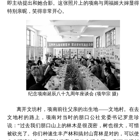
即主动提出和她合影。这张照片上的项南与周福姬大婶显得
特别亲昵，笑得非常开心。
纪念项南诞辰八十九周年座谈会 (项华宗 摄)
离开文坊村，项南前往父亲的出生地——文地村。在去
文地村的路上，项南对当时的朋口公社党委书记罗意珍
说：“过去我们朋口山上的林木是很茂密，树也很大，可惜
被砍光了。你们种速生丰产林和搞封山育林是对的，可以使