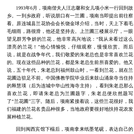
1993年6月，项南偕夫人汪志馨和女儿项小米一行回到故
乡。一到乡政府，听说朋口有一兰圃，项南当即提出前往察
看。原连城县兰花协会会长饶金球介绍，当时，天上下着毛
毛细雨，路很滑，他还是坚持去。上兰圃三楼展示厅，一眼
望见群芳争妍的兰花，他非常高兴地说：“我从未看过这么
漂亮的兰花！”他心情愉悦，仔细观察，慢慢欣赏。而后
说，就是在战争年代，我们敬爱的朱老总也是非常喜欢兰花
的。现在这些品种的兰花，都是朱老总生前所喜爱的。他又
说，五十年代，朱老总到福州鼓山时，一看到兰花，就在兰
花圃边驻足不前。中国佛教学院毕业后来鼓山涌泉寺当住持
的释慧瑛（后为连城中华山性海寺主持），看到朱老总那么
喜欢兰花，即请朱老总为兰圃题字，朱老总便欣然题写
了“兰花圃”三字。随后，项南紧接着说，这些兰花很好，我
们福建的兰花名贵品种很多，当地政府要很好地扶持花农发
展种植兰花。
回到闽西宾馆下榻后，项南拿来纸墨笔砚，表达自己的