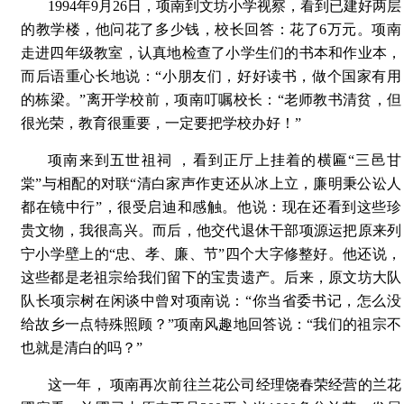
1994年9月26日，项南到文坊小学视察，看到已建好两层
的教学楼，他问花了多少钱，校长回答：花了6万元。项南
走进四年级教室，认真地检查了小学生们的书本和作业本，
而后语重心长地说：“小朋友们，好好读书，做个国家有用
的栋梁。”离开学校前，项南叮嘱校长：“老师教书清贫，但
很光荣，教育很重要，一定要把学校办好！”
项南来到五世祖祠 ，看到正厅上挂着的横匾“三邑甘
棠”与相配的对联“清白家声作吏还从冰上立，廉明秉公讼人
都在镜中行”，很受启迪和感触。他说：现在还看到这些珍
贵文物，我很高兴。而后，他交代退休干部项源运把原来列
宁小学壁上的“忠、孝、廉、节”四个大字修整好。他还说，
这些都是老祖宗给我们留下的宝贵遗产。后来，原文坊大队
队长项宗树在闲谈中曾对项南说：“你当省委书记，怎么没
给故乡一点特殊照顾？”项南风趣地回答说：“我们的祖宗不
也就是清白的吗？”
这一年， 项南再次前往兰花公司经理饶春荣经营的兰花