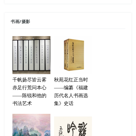
书画
/
摄影
千帆扬尽皆云雾
秋苑花红正当时
赤足行荒问本心
——编纂《福建
——陈锐和他的
历代名人书画选
书法艺术
集》史话