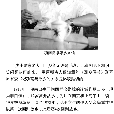
项南阅读家乡来信
“少小离家老大回，乡音无改鬓毛衰。儿童相见不相识，
笑问客从何处来。”用唐朝诗人贺知章的《回乡偶书》形容
原省委书记项南与故乡的关系是比较贴切的。
1918年，项南出生于闽西群峦叠嶂的连城县朋口乡（现
为朋口镇），12岁离开故乡，先后在南京和上海半工半读，
19岁投身革命，直至1978年，花甲之年的他因父亲病重才得
以第一次回到故乡，此后还4次回到故乡。