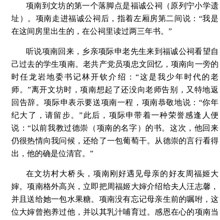
项南到文坊的第一个落脚点是福诚公祠（原列宁小学遗
址）。项南走进福诚公祠后，指着左厢房第二间说：“我是
在这间房里出生的，在公祠里读过两三年书。”
听说项南回来，乡亲项际申老先生来到福诚公祠看望自
己过去的学生项南。老共产党员项忠文回忆，项南向一旁的
时任龙岩地委书记林开钦介绍：“这是我少年时代的老
师。”离开文坊时，项南想起了还没向老师告别，又特地返
回告辞。项际申表示要送项南一程，项南恭敬地说：“你年
纪大了，请留步。”此后，项际申带着一种荣誉感逢人便
说：“以前我教过德崇（项南的名字）的书。这次，他回来
仍很热情向我问候，还给了一包葡萄干。从德崇的言行看得
出，他的确是位清官。”
在文坊村大桥头，项南刚好遇见母亲的好友周福姬大
婶。项南格外高兴，立即把周福姬大婶介绍给夫人汪志馨，
并且送给她一包水果糖。项南没有忘记母亲生前的嘱咐，这
位大婶曾抱养过他，并以其乳汁哺育过。感恩在心的项南当