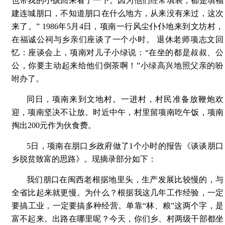
也带我的小孩回来看了一下。因为他们经常填表，都是填福
建连城朋口，不知道朋口在什么地方，从来没有来过，这次
来了。” 1986年5月4日，项南一行风尘仆仆地来到文坊村，
在福诚公祠与乡亲们座谈了一个小时。 退休老师项志文回
忆：座谈会上，项南对儿子小绿说：“在坐的都是叔叔、公
公，你要主动起来给他们倒茶啊！”小绿高兴地照父亲的吩
咐办了。
同日，项南来到文地村。一进村，村民准备放鞭炮欢
迎，项南坚决不让放。时近中午，村里留项南吃午饭，项南
掏出200元作为伙食费。
5日，项南在朋口乡政府做了1个小时的报告《谈谈朋口
乡脱贫致富的思路》。现摘录部分如下：
我们朋口在闽西老根据地里头，生产发展比较慢的，与
全省比起来就更慢。为什么？根据我这几年工作经验，一定
要搞工业，一定要搞多种经营。单靠“林、粮”这两个字，是
富不起来。出路在哪里呢？今天，你们乡、村两级干部都坐