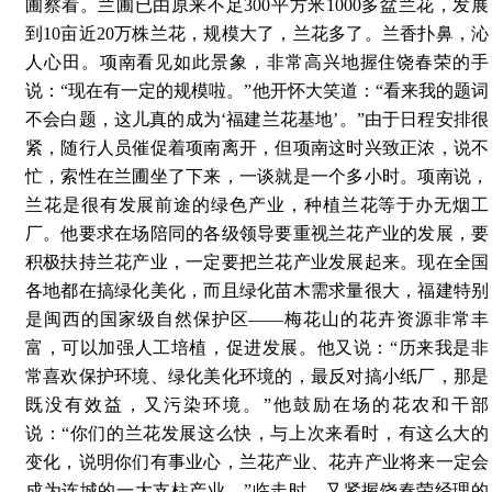
圃察看。兰圃已由原来不足300平方米1000多盆兰花，发展
到10亩近20万株兰花，规模大了，兰花多了。兰香扑鼻，沁
人心田。项南看见如此景象，非常高兴地握住饶春荣的手
说：“现在有一定的规模啦。”他开怀大笑道：“看来我的题词
不会白题，这儿真的成为‘福建兰花基地’。”由于日程安排很
紧，随行人员催促着项南离开，但项南这时兴致正浓，说不
忙，索性在兰圃坐了下来，一谈就是一个多小时。项南说，
兰花是很有发展前途的绿色产业，种植兰花等于办无烟工
厂。他要求在场陪同的各级领导要重视兰花产业的发展，要
积极扶持兰花产业，一定要把兰花产业发展起来。现在全国
各地都在搞绿化美化，而且绿化苗木需求量很大，福建特别
是闽西的国家级自然保护区——梅花山的花卉资源非常丰
富，可以加强人工培植，促进发展。他又说：“历来我是非
常喜欢保护环境、绿化美化环境的，最反对搞小纸厂，那是
既没有效益，又污染环境。”他鼓励在场的花农和干部
说：“你们的兰花发展这么快，与上次来看时，有这么大的
变化，说明你们有事业心，兰花产业、花卉产业将来一定会
成为连城的一大支柱产业。”临走时，又紧握饶春荣经理的