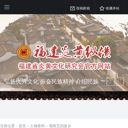
投稿邮箱
收藏本站
弘扬优秀文化 振奋民族精神 介绍民族
瑰宝 宣传中华精英
突出海西特色 报道台港澳侨 坚持古为
今用 力求雅俗共赏
当前位置：
首页
››
人物春秋
››
项南五回故乡