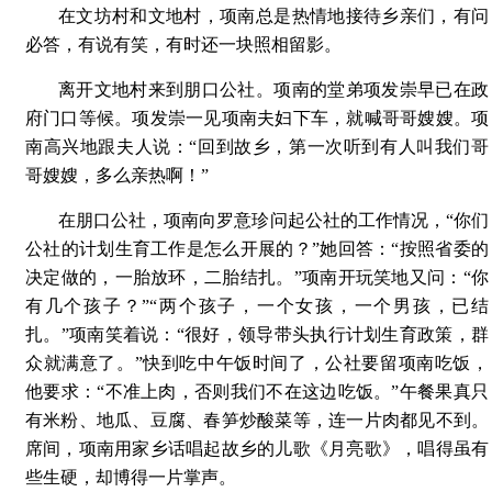
在文坊村和文地村，项南总是热情地接待乡亲们，有问
必答，有说有笑，有时还一块照相留影。
离开文地村来到朋口公社。项南的堂弟项发崇早已在政
府门口等候。项发崇一见项南夫妇下车，就喊哥哥嫂嫂。项
南高兴地跟夫人说：“回到故乡，第一次听到有人叫我们哥
哥嫂嫂，多么亲热啊！”
在朋口公社，项南向罗意珍问起公社的工作情况，“你们
公社的计划生育工作是怎么开展的？”她回答：“按照省委的
决定做的，一胎放环，二胎结扎。”项南开玩笑地又问：“你
有几个孩子？”“两个孩子，一个女孩，一个男孩，已结
扎。”项南笑着说：“很好，领导带头执行计划生育政策，群
众就满意了。”快到吃中午饭时间了，公社要留项南吃饭，
他要求：“不准上肉，否则我们不在这边吃饭。”午餐果真只
有米粉、地瓜、豆腐、春笋炒酸菜等，连一片肉都见不到。
席间，项南用家乡话唱起故乡的儿歌《月亮歌》，唱得虽有
些生硬，却博得一片掌声。