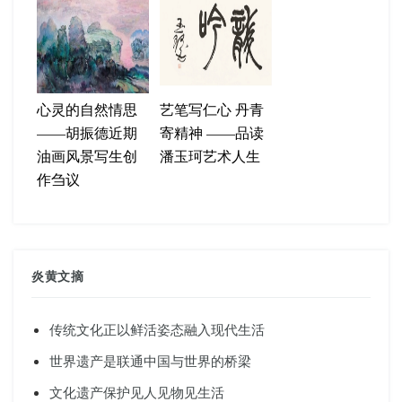
心灵的自然情思
艺笔写仁心 丹青
——胡振德近期
寄精神 ——品读
油画风景写生创
潘玉珂艺术人生
作刍议
炎黄文摘
传统文化正以鲜活姿态融入现代生活
世界遗产是联通中国与世界的桥梁
文化遗产保护见人见物见生活