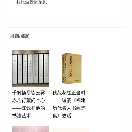
县旅游景区采风
书画
/
摄影
千帆扬尽皆云雾
秋苑花红正当时
赤足行荒问本心
——编纂《福建
——陈锐和他的
历代名人书画选
书法艺术
集》史话