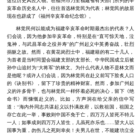
这位历史风云人物。在福州市乃至福建省有关部门所列的辛
亥革命历史名人中，往往首选林觉民为代表；林觉民的故居
现在也辟成了《福州辛亥革命纪念馆》。
林觉民何以能成为福建辛亥革命时期最杰出的代表？人
们会说，因为他参加辛亥革命，特别是在“直可惊天地，泣
鬼神，与武昌革命之役并寿”的广州起义中英勇奋战，壮烈
捐躯之故。然而，在黄花岗烈士中，福建籍的有二十几人，
为首者是当时同盟会福建支部的支部长、中华民国成立后被
孙中山追封为“大将军”的林文。为什么代表人物不是林文而
是他呢？或许人们会说，因为林觉民在赴义前写下脍炙人口
的《诀别书》，留下了珍贵的精神财富。然而，参加广州起
义的许多骨干，也与林觉民一样怀着必死的决心，留下《绝
命书》而慷慨赴义的。比如，方声洞在给父亲的信中写
道：“海内外同志共谋起义以扑满政府，以救祖国，祖国之
存亡在此一举，事败则中国不免于亡，四万万人皆死不特儿
一人；如事成则四万万人皆生，儿虽死亦乐也……望大人以
国事为重，勿伤儿之死则幸矣！夫男儿在世，不能建功立业