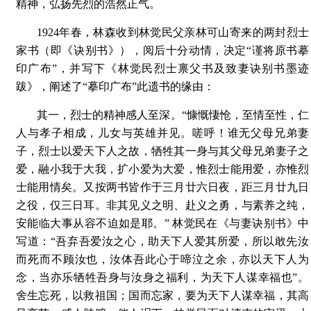
精神，弘扬先烈的浩然正气。
1924年春，林森收到林觉民父亲林可山寄来的两封烈士
家书（即《诀别书》），阅后十分动情，决定“谨将原书摹
印广布”，并写下《林觉民烈士禀父书及致妻诀别书墨迹
跋》，阐述了“摹印广布”此遗书的缘由：
其一，烈士的精神感人至深。“慷慨悽怆，至情至性，仁
人与孝子相成，儿女与英雄并见。嗟呼！谁无父母兄弟妻
子，烈士以爱天下人之故，牺牲其一身与其父母兄弟妻子之
爱，融小我于大我，扩小爱为大爱，惟烈士能用爱，亦惟烈
士能用情矣。又按两书皆作于三月廿六日夜，距三月廿九日
之役，仅三日耳。非其见义之明、赴义之勇，与素养之纯，
安能临大事从容不迫如是耶。” 林觉民在《与妻诀别书》中
写道：“吾弃吾爱汝之心，助天下人爱其所爱，所以敢先汝
而死而不顾汝也，汝体吾此心于啼泣之余，亦以天下人为
念，当亦乐牺牲吾身与汝身之福利，为天下人谋幸福也”。
舍生忘死，以救祖国；国而忘家，要为天下人谋幸福，其高