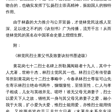
吻合的，也确实发挥了弘扬烈士崇高精神，振励国人的独特
作用。
由于林森的大力推介与公开宣扬，才使林觉民这感人至
深、足以使之不朽的《诀别书》广为传播，流芳千古！从而
使林觉民的英名在中国革命史册上熠熠生辉。
附：
《林觉民烈士禀父书及致妻诀别书墨迹跋》
黄花岗七十二烈士名碑上所勒属闽籍者十九人，其中十
人尤著，世称十杰，林烈士觉民其一也。林烈士已有传登森
等所刻黄花岗七十二烈士事略中，今春承林烈士尊翁可山先
生寄示林烈士绝命书两件，慷慨悽怆，至情至性，仁人与孝
子相成，儿女与英雄并见。嗟呼！谁无父母兄弟妻子，烈士
以爱天下人之故，牺牲其一身与其父母兄弟妻子之爱，融小
我于大我，扩小爱为大爱，惟烈士能用爱，亦惟烈士能用情
矣。又按两书皆作于三月廿六日夜（末署辛未系辛亥误