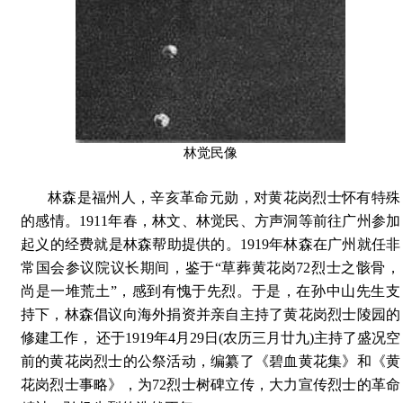
林觉民像
林森是福州人，辛亥革命元勋，对黄花岗烈士怀有特殊
的感情。1911年春，林文、林觉民、方声洞等前往广州参加
起义的经费就是林森帮助提供的。1919年林森在广州就任非
常国会参议院议长期间，鉴于“草葬黄花岗72烈士之骸骨，
尚是一堆荒土”，感到有愧于先烈。于是，在孙中山先生支
持下，林森倡议向海外捐资并亲自主持了黄花岗烈士陵园的
修建工作， 还于1919年4月29日(农历三月廿九)主持了盛况空
前的黄花岗烈士的公祭活动，编纂了《碧血黄花集》和《黄
花岗烈士事略》，为72烈士树碑立传，大力宣传烈士的革命