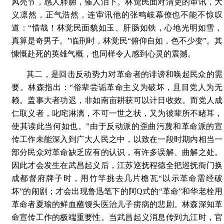
风亮节，感人肺腑，催人泪下。林觉民面对清吏的审讯，大
义凛然，正气浩然，连审讯他的张鸣岐幕僚也不能不惊叹
道：“惜哉！林觉民面貌如玉、肝肠如铁，心地光明如雪，
真算是奇男子。”临刑时，林觉民“俯仰自如，色不少变”。其
慷慨赴死的英雄气概，也同样令人感到心灵的震撼。
其二，是回击反动势力对革命者的诽谤和唤起民众的需
要。林森指出：“俗辈尝诟革命主义为破坏，且目党人为无
赖。盖事大者功迟，非如南亩耕获可以计日收效。而党人成
仁取义者，叱咤淋漓，不可一世之状，又为彼辈所不睹耳，
使其读此当何如也。”由于反动派的歪曲污蔑和革命派的宣
传工作未能深入到广大人民之中，以致在一段时期内相当一
部分民众对革命缺乏应有的认识，有许多误解、曲解之处。
因此才会发生在武昌起义后，江苏巡抚程德全把巡抚衙门换
成都督府牌子时，用竹竿挑去几片檐瓦“以示革命需经破
坏”的闹剧；才会出现鲁迅笔下的阿Q式的“革命”和华老栓用
革命者夏瑜的鲜血蘸馒头医治儿子痨病的悲剧。林森深知革
命宣传工作的极端重要性。当武昌起义消息传到九江时，官