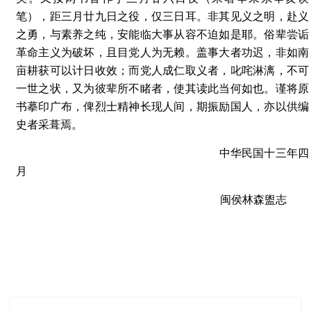
笔），距三月廿九日之役，仅三日耳。非其见义之明，赴义
之勇，与素养之纯，安能临大事从容不迫如是耶。俗辈尝诟
革命主义为破坏，且目党人为无赖。盖事大者功迟，非如南
亩耕获可以计日收效；而党人成仁取义者，叱咤淋漓，不可
一世之状，又为彼辈所不睹者，使其读此当何如也。谨将原
书摹印广布，俾烈士精神长现人间，期振励国人，亦以供编
史者采葺焉。
中华民国十三年四
月
闽侯林森盥志