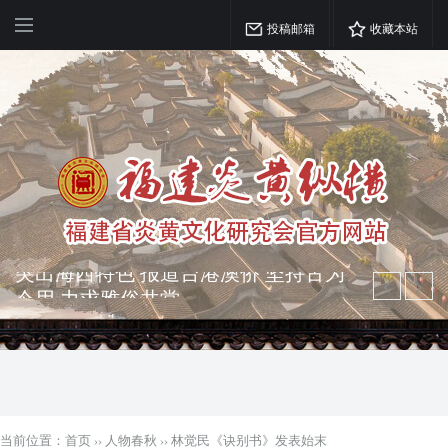
投稿邮箱
收藏本站
弘扬优秀文化 振奋民族精神 介绍民族
瑰宝 宣传中华精英
突出海西特色 报道台港澳侨 坚持古为
今用 力求雅俗共赏
当前位置：
首页
››
人物春秋
››
林觉民《诀别书》发表始末