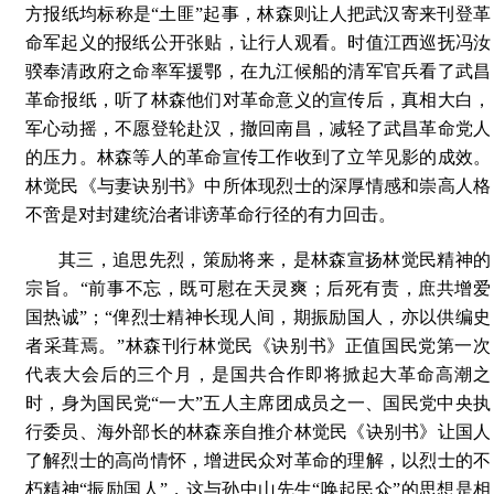
方报纸均标称是“土匪”起事，林森则让人把武汉寄来刊登革
命军起义的报纸公开张贴，让行人观看。时值江西巡抚冯汝
骙奉清政府之命率军援鄂，在九江候船的清军官兵看了武昌
革命报纸，听了林森他们对革命意义的宣传后，真相大白，
军心动摇，不愿登轮赴汉，撤回南昌，减轻了武昌革命党人
的压力。林森等人的革命宣传工作收到了立竿见影的成效。
林觉民《与妻诀别书》中所体现烈士的深厚情感和崇高人格
不啻是对封建统治者诽谤革命行径的有力回击。
其三，追思先烈，策励将来，是林森宣扬林觉民精神的
宗旨。“前事不忘，既可慰在天灵爽；后死有责，庶共增爱
国热诚”；“俾烈士精神长现人间，期振励国人，亦以供编史
者采葺焉。”林森刊行林觉民《诀别书》正值国民党第一次
代表大会后的三个月，是国共合作即将掀起大革命高潮之
时，身为国民党“一大”五人主席团成员之一、国民党中央执
行委员、海外部长的林森亲自推介林觉民《诀别书》让国人
了解烈士的高尚情怀，增进民众对革命的理解，以烈士的不
朽精神“振励国人”，这与孙中山先生“唤起民众”的思想是相