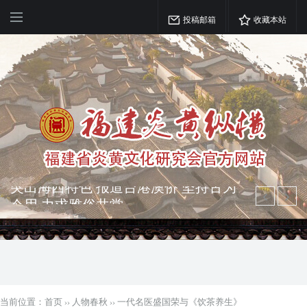
投稿邮箱
收藏本站
弘扬优秀文化 振奋民族精神 介绍民族
瑰宝 宣传中华精英
突出海西特色 报道台港澳侨 坚持古为
今用 力求雅俗共赏
当前位置：
首页
››
人物春秋
››
一代名医盛国荣与《饮茶养生》