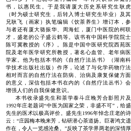
书，以惠民生。于是我请厦大历史系研究生耿虎
（时为硕士研究生，后转入博士研究生毕业）及其
兄耿飞（画家）执笔编辑《饮茶养生》增订本，参
与者还有厦大骆振华、周海虹，厦门中医院的柯联
才，盛老的公子盛云鹤等。该书有中国科学院院士
陈可冀教授的《序》。陈是中国中医研究院西苑医
院及老年医学研究所教授，著名心血管、老年病医
学家。他为包括本书的《自然疗法丛书》（湖南科
学技术出版社出版）作序，论述了与化学药物疗法
相对而言的自然疗法在防病、治病及康复保健方面
的意义，深信包括本书在内的《自然疗法丛书》会
增强人们的自我保健意识。
本书收录盛先生和茶学泰斗庄晚芳合影照片及
1992年庄老题词“中医为国家之荣，非盛不可”，给盛
先生的医术以极高评价。盛先生1996年悼念庄老的诗
云：“庄园梅本晚来芳，钻研潜心茶道扬。巨著鸿文遗
作在，令人一览感沧桑。”反映了茶学界两老的深情厚