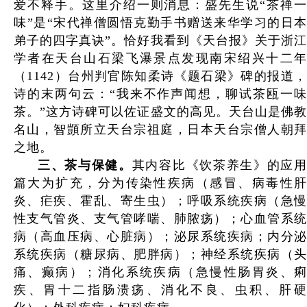
爱不释手。这里介绍一则消息：盛先生说“茶禅一
味”是“宋代禅僧圆悟克勤手书赠送来华学习的日本
弟子的四字真诀”。恰好我看到《天台报》关于浙江
学者在天台山石梁飞瀑景点发现南宋绍兴十二年
（1142）台州判官陈知柔诗《题石梁》碑的报道，
诗的末两句云：“我来不作声闻想，聊试茶瓯一味
茶。”这方诗碑可以佐证盛文的高见。天台山是佛教
名山，智顗所立天台宗祖庭，日本天台宗僧人朝拜
之地。
三、茶与保健。
其内容比《饮茶养生》的应
篇大为扩充，分为传染性疾病（感冒、病毒性肝
炎、疟疾、霍乱、寄生虫）；呼吸系统疾病（急慢
性支气管炎、支气管哮喘、肺脓疡）；心血管系统
病（高血压病、心脏病）；泌尿系统疾病；内分泌
系统疾病（糖尿病、肥胖病）；神经系统疾病（头
痛、癫病）；消化系统疾病（急慢性肠胃炎、痢
疾、胃十二指肠溃疡、消化不良、虫积、肝硬