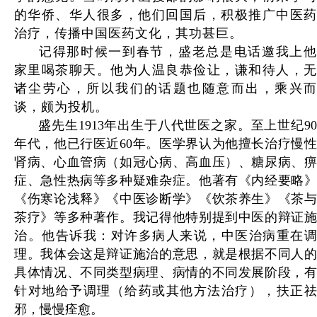
的华侨、华人很多，他们回国后，积极推广中医药
治疗，传播中国医药文化，其功甚巨。
记得那时候一到春节，盛老总是电话邀我上他
家里喝茶聊天。他为人温良恭俭让，谦和待人，无
诸尘劳心，所以我们的话题也随意而出，乘兴而
谈，颇为投机。
盛先生1913年出生于八代世医之家。至上世纪90
年代，他已行医近60年。医学界认为他擅长治疗慢性
肾病、心血管病（如冠心病、高血压）、糖尿病、痹
症、急性热病等多种疑难杂症。他著有《内经要略》
《伤寒论浅释》《中医诊断学》《饮茶养生》《茶与
茶疗》等多种著作。我记得他特别提到中医的辩证施
治。他告诉我：对许多病人来说，中医治病重在调
理。我体会这是辩证施治的意思，就是根据不同人的
具体情况、不同类型病理、病情的不同发展阶段，有
针对地给予调理（给药或其他方法治疗），扶正祛
邪，慢慢痊愈。