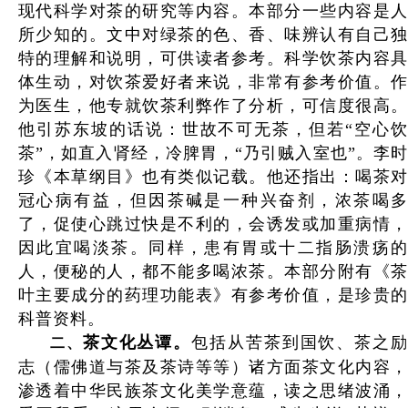
现代科学对茶的研究等内容。本部分一些内容是人
所少知的。文中对绿茶的色、香、味辨认有自己独
特的理解和说明，可供读者参考。科学饮茶内容具
体生动，对饮茶爱好者来说，非常有参考价值。作
为医生，他专就饮茶利弊作了分析，可信度很高。
他引苏东坡的话说：世故不可无茶，但若“空心饮
茶”，如直入肾经，冷脾胃，“乃引贼入室也”。李时
珍《本草纲目》也有类似记载。他还指出：喝茶对
冠心病有益，但因茶碱是一种兴奋剂，浓茶喝多
了，促使心跳过快是不利的，会诱发或加重病情，
因此宜喝淡茶。同样，患有胃或十二指肠溃疡的
人，便秘的人，都不能多喝浓茶。本部分附有《茶
叶主要成分的药理功能表》有参考价值，是珍贵的
科普资料。
茶文化丛谭。
包括从苦茶到国饮、茶之
二、
志（儒佛道与茶及茶诗等等）诸方面茶文化内容，
渗透着中华民族茶文化美学意蕴，读之思绪波涌，