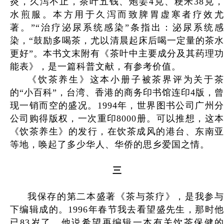
炎，久泻不止，茶叶五钱、炮姜4克、粳米38克，
水煎服。本方用于久泻而致脾胃虚寒者疗效尤
著。”“治疗泌尿系统感染”条指出：泌尿系统感
染，“鼓励多喝茶，尤以清晨起床后喝一定量的茶水
更好”。本书文末附有《茶叶中主要成分及其药理功
能表》，是一篇科普文献，有参考价值。
《饮茶养生》这本小册子被茶界评为关于茶
的“小百科”，台湾、香港的商务印书馆连印4版，曾
现一销而空的盛况。1994年，世界图书公司广州分
公司购得版权，一次重印8000册。可以推想，这本
《饮茶养生》的发行，在饮茶成风的港台、东南亚
等地，唤起了多少华人、华侨的思乡爱国之情。
三
我保存的第二本盛著《茶与茶疗》，是我参与
下编辑成的。1996年春节我去看望盛先生，那时他
已83岁了，他说希望再编辑一本有关饮茶保健的