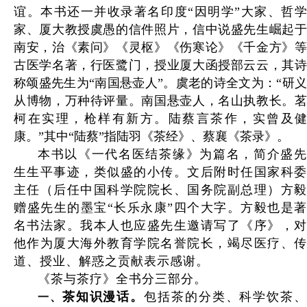
谊。本书还一并收录著名印度“因明学”大家、哲学
家、厦大教授虞愚的信件照片，信中说盛先生崛起于
南安，治《素问》《灵枢》《伤寒论》《千金方》等
古医学名著，行医鹭门，授业厦大函授部云云，其诗
称颂盛先生为“南国悬壶人”。虞老的诗全文为：“研义
从博物，万种待评量。南国悬壶人，名山执教长。茗
柯在实理，枪样有新方。陆蔡言茶作，实曾及健
康。”其中“陆蔡”指陆羽《茶经》、蔡襄《茶录》。
本书以《一代名医结茶缘》为篇名，简介盛先
生生平事迹，类似盛的小传。文后附时任国家科委
主任（后任中国科学院院长、国务院副总理）方毅
赠盛先生的墨宝“长乐永康”四个大字。方毅也是著
名书法家。我本人也应盛先生邀请写了《序》，对
他作为厦大海外教育学院名誉院长，竭尽医疗、传
道、授业、解惑之贡献表示感谢。
《茶与茶疗》全书分三部分。
茶知识漫话。
包括茶的分类、科学饮茶
一、