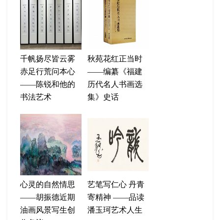
千帆扬尽皆云雾
秋苑花红正当时
赤足行荒问本心
——编纂《福建
——陈锐和他的
历代名人书画选
书法艺术
集》史话
心灵的自然情思
艺笔写仁心 丹青
——胡振德近期
寄精神 ——品读
油画风景写生创
潘玉珂艺术人生