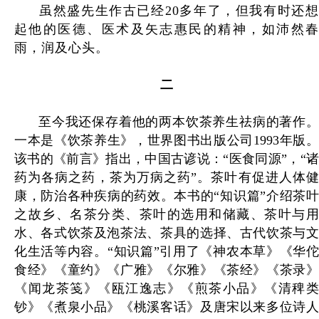
虽然盛先生作古已经20多年了，但我有时还想
起他的医德、医术及矢志惠民的精神，如沛然春
雨，润及心头。
二
至今我还保存着他的两本饮茶养生祛病的著作。
一本是《饮茶养生》，世界图书出版公司1993年版。
该书的《前言》指出，中国古谚说：“医食同源”，“诸
药为各病之药，茶为万病之药”。茶叶有促进人体健
康，防治各种疾病的药效。本书的“知识篇”介绍茶叶
之故乡、名茶分类、茶叶的选用和储藏、茶叶与用
水、各式饮茶及泡茶法、茶具的选择、古代饮茶与文
化生活等内容。“知识篇”引用了《神农本草》《华佗
食经》《童约》《广雅》《尔雅》《茶经》《茶录》
《闻龙茶笺》《瓯江逸志》《煎茶小品》《清稗类
钞》《煮泉小品》《桃溪客话》及唐宋以来多位诗人