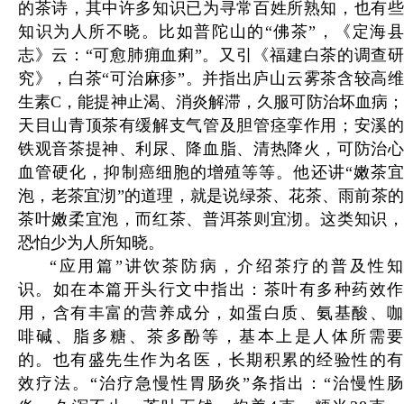
的茶诗，其中许多知识已为寻常百姓所熟知，也有些
知识为人所不晓。比如普陀山的“佛茶”，《定海县
志》云：“可愈肺痈血痢”。又引《福建白茶的调查研
究》，白茶“可治麻疹”。并指出庐山云雾茶含较高维
生素C，能提神止渴、消炎解滞，久服可防治坏血病；
天目山青顶茶有缓解支气管及胆管痉挛作用；安溪的
铁观音茶提神、利尿、降血脂、清热降火，可防治心
血管硬化，抑制癌细胞的增殖等等。他还讲“嫩茶宜
泡，老茶宜沏”的道理，就是说绿茶、花茶、雨前茶的
茶叶嫩柔宜泡，而红茶、普洱茶则宜沏。这类知识，
恐怕少为人所知晓。
“应用篇”讲饮茶防病，介绍茶疗的普及性知
识。如在本篇开头行文中指出：茶叶有多种药效作
用，含有丰富的营养成分，如蛋白质、氨基酸、咖
啡碱、脂多糖、茶多酚等，基本上是人体所需要
的。也有盛先生作为名医，长期积累的经验性的有
效疗法。“治疗急慢性胃肠炎”条指出：“治慢性肠