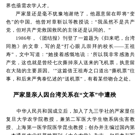
界也亟需农学人才。
严家显还是毫不犹豫地谢绝了，他愿意留在即将
“
色”的中国。他曾对章靳以等教授说：“我虽然不是共产
党，但对共产党救国救民的主张还是认同的。”
1986年，《团结报》刊登了一篇题为《归来吧，台湾
同胞》的文章，写的是“打心眼儿崇拜的校长
——
王
寿
”，文中写道：“她接着感慨地说：‘所以我非常感激
产党，这也就是曾经七次撕掉亲人送来的飞机票，执意留
在大陆的主要原因。’”这篇借王祖寿之口道出“撕机票”往
事，和后来严隽泰忆述的“送机票”，有着某些吻合之处。
严家显亲人因台湾关系在
“文革”中遭殃
中华人民共和国成立后，加入了九三学社的严家显任
复旦大学农学院教授，兼第二军医大学生物系病虫害教
授、上海第一医学院医学昆虫教授；创办并主编过国内第