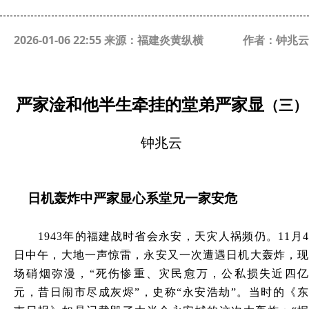
2026-01-06 22:55 来源：福建炎黄纵横
作者：钟兆云
严家淦和他半生牵挂的堂弟严家显
（三）
钟兆云
日机轰炸中严家显心系堂兄一家安危
1943
年的福建战时省会永安，天灾人祸频仍。
11月
日中午，大地一声惊雷，永安又一次遭遇日机大轰炸，现
场硝烟弥漫，“死伤惨重、灾民愈万，公私损失近四亿
元，昔日闹市尽成灰烬”，史称“永安浩劫”。当时的《东