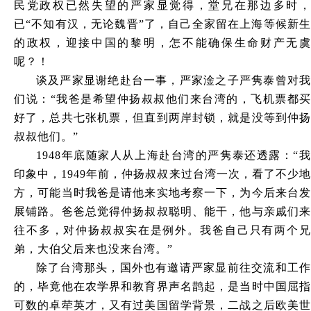
民党政权已然失望的严家显觉得，堂兄在那边多时，
已
“不知有汉，无论魏晋”了，自己全家留在上海等候新
的政权，迎接中国的黎明，怎不能确保生命财产无虞
呢？！
谈及严家显谢绝赴台一事，严家淦之子严隽泰曾对我
们说：
“我爸是希望仲扬叔叔他们来台湾的，飞机票都买
好了，总共七张机票，但直到两岸封锁，就是没等到仲扬
叔叔他们。”
1948年底随家人从上海赴台湾的严隽泰还透露：“我
印象中，1949年前，仲扬叔叔来过台湾一次，看了不少地
方，可能当时我爸是请他来实地考察一下，为今后来台发
展铺路。爸爸总觉得仲扬叔叔聪明、能干，他与亲戚们来
往不多，对仲扬叔叔实在是例外。我爸自己只有两个兄
弟，大伯父后来也没来台湾。”
除了台湾那头，国外也有邀请严家显前往交流和工作
的，毕竟他在农学界和教育界声名鹊起，是当时中国屈指
可数的卓荦英才，又有过美国留学背景，二战之后欧美世