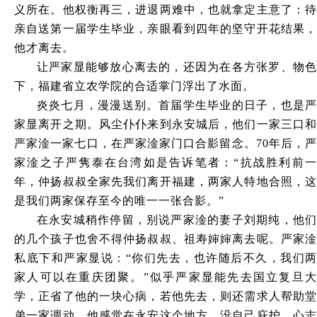
义所在。他权衡再三，进退两难中，也就拿定主意了：待
亲自送第一届学生毕业，亲眼看到四年的坚守开花结果，
他才离去。
让严家显能够放心离去的，还因为在各方张罗、物色
下，福建省立农学院的合适掌门浮出了水面。
炎炎七月，漫漫送别。首届学生毕业的日子，也是严
家显离开之期。风尘仆仆来到永安城后，他们一家三口和
严家淦一家七口，在严家淦家门口合影留念。
70年后，
家淦之子严隽泰在台湾如是告诉笔者：“抗战胜利前一
年，仲扬叔叔全家先我们离开福建，两家人特地合照，这
是我们两家保存至今的唯一一张合影。”
在永安城稍作停留，别说严家淦的妻子刘期纯，他们
的几个孩子也舍不得仲扬叔叔、祖寿婶婶离去呢。严家淦
私底下和严家显说：
“你们先去，也许随后不久，我们两
家人可以在重庆团聚。”似乎严家显能先去国立复旦大
学，正省了他的一块心病，若他先去，则还需求人帮助堂
弟一家调动，他感觉在永安这个地方，没自己庇护，心志