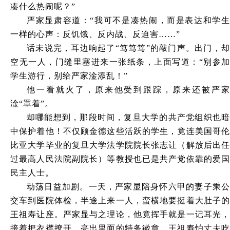
凑什么热闹呢？”
严家显肃容道：
“我可不是凑热闹，而是表达和学
一样的心声：反饥饿、反内战、反迫害……”
话未说完，耳边响起了
“笃笃笃”的敲门声。出门，
空无一人，门缝里塞进来一张纸条，上面写道：“别参加
学生游行，别给严家淦添乱！”
他一看就火了，原来他受到跟踪，原来还被严家
淦
“罩着”。
却哪能想到，那段时间，复旦大学的共产党组织也暗
中保护着他！不仅顾金德这些活跃的学生，竟连美国哥伦
比亚大学毕业的复旦大学法学院院长张志让（解放后出任
过最高人民法院副院长）等教授也已是共产党依靠的爱国
民主人士。
动荡日益加剧。一天，严家显陪身怀六甲的妻子乘公
交车到医院体检，半途上来一人，蛮横地要挺着大肚子的
王祖寿让座。严家显与之理论，他竟挥手就是一记耳光，
接着把衣襟撩开，亮出里面的特务徽章。王祖寿怕丈夫吃