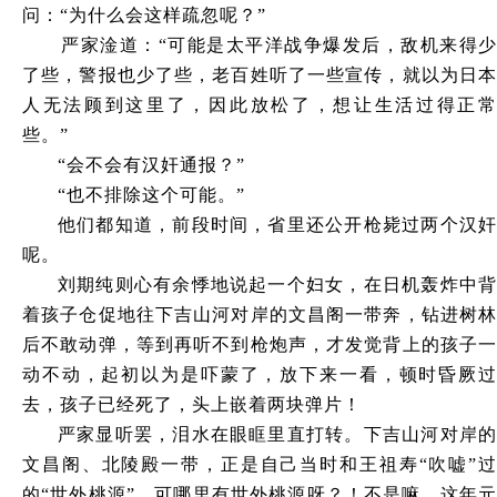
问：
“为什么会这样疏忽呢？”
严家淦道：
“可能是太平洋战争爆发后，敌机来得少
了些，警报也少了些，老百姓听了一些宣传，就以为日本
人无法顾到这里了，因此放松了，想让生活过得正常
些。”
“会不会有汉奸通报？”
“也不排除这个可能。”
他们都知道，前段时间，省里还公开枪毙过两个汉奸
呢。
刘期纯则心有余悸地说起一个妇女，在日机轰炸中背
着孩子仓促地往下吉山河对岸的文昌阁一带奔，钻进树林
后不敢动弹，等到再听不到枪炮声，才发觉背上的孩子一
动不动，起初以为是吓蒙了，放下来一看，顿时昏厥过
去，孩子已经死了，头上嵌着两块弹片！
严家显听罢，泪水在眼眶里直打转。下吉山河对岸的
文昌阁、北陵殿一带，正是自己当时和王祖寿
“吹嘘”过
的“世外桃源”，可哪里有世外桃源呀？！不是嘛，这年元