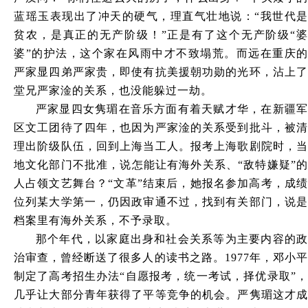
蓝瑶玉表现出了冲天的硬气，理直气壮地说：“我世代是
贫农，是真正的无产阶级！”正是有了这个无产阶级“婆
婆”的护法，这个家在风雨中才不致塌荒。而远在重庆的
严家显四弟严家贵，即使有抗美援朝功勋的光环，沾上了
堂兄严家淦的关系，也没能躲过一劫。
严家显四女隽瑂在音乐方面有着天赋才华，在新疆军
区文工团待了四年，也因为严家淦的关系受到批斗，被清
理出阶级队伍，回到上海当工人。报考上海歌剧院时，当
地文化部门不批准，说怎能让有海外关系、
“敌特嫌疑”
人占领文艺舞台？“文革”结束后，她报名参加高考，成绩
位列某大学第一，仍因政审通不过，找到有关部门，说是
档案里有海外关系，不予录取。
那个年代，以家庭出身和社会关系等为主要内容的政
治审查，曾经断送了很多人的读书之路。
1977年，邓小
制定了高考招生办法“自愿报考，统一考试，择优录取”，
几乎让大部分青年获得了平等竞争的机会。严隽瑂这才成