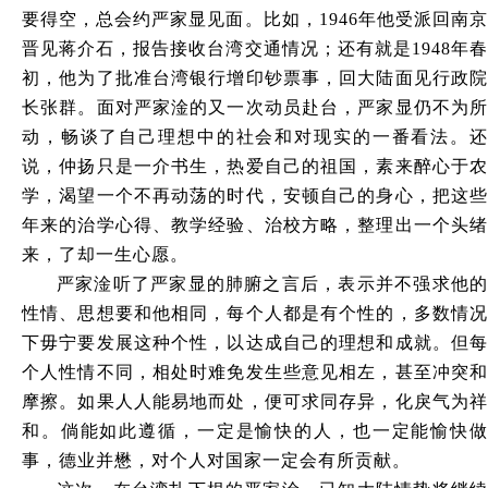
要得空，总会约严家显见面。比如，
1946年他受派回南
晋见蒋介石，报告接收台湾交通情况；还有就是1948年春
初，他为了批准台湾银行增印钞票事，回大陆面见行政院
长张群。面对严家淦的又一次动员赴台，严家显仍不为所
动，畅谈了自己理想中的社会和对现实的一番看法。还
说，仲扬只是一介书生，热爱自己的祖国，素来醉心于农
学，渴望一个不再动荡的时代，安顿自己的身心，把这些
年来的治学心得、教学经验、治校方略，整理出一个头绪
来，了却一生心愿。
严家淦听了严家显的肺腑之言后，表示并不强求他的
性情、思想要和他相同，每个人都是有个性的，多数情况
下毋宁要发展这种个性，以达成自己的理想和成就。但每
个人性情不同，相处时难免发生些意见相左，甚至冲突和
摩擦。如果人人能易地而处，便可求同存异，化戾气为祥
和。倘能如此遵循，一定是愉快的人，也一定能愉快做
事，德业并懋，对个人对国家一定会有所贡献。