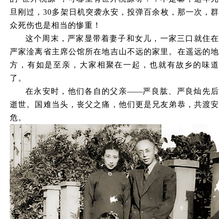
旦刚过，30多架日机突袭永安，投弹百余枚，那一次，群
众死伤也是相当的惨重！
这个周末，严家显带着妻子和女儿，一家三口就住在
严家淦离省主席公馆所在地吉山不远的家里。在遥远的地
方，有如是至亲，大家相聚在一起，也就有故乡的味道
了。
在永安时，他们各自的父亲
——
严良肱、严良灿先后
逝世。国难当头，丧父之痛，他们更是兄友弟恭，共渡安
危。