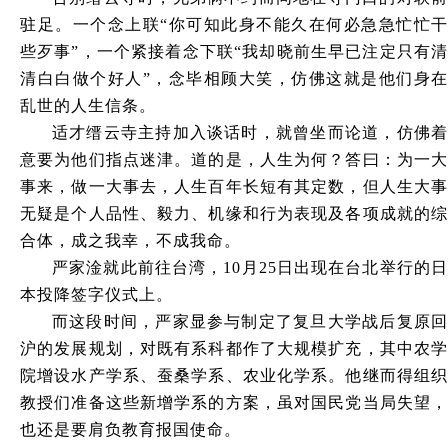
驻足。一个念上联
“你可知此身不能久在何必急急忙忙干
些歹事”，一个紧接着念下联“我却晓前生早已注定只有清
清白白做个好人”，念毕相顾大笑，仿佛这就是他们身在
乱世的人生信条。
适才缙云寺主持加入谈话时，就曾坐而论道，仿佛着
意要为他们指点迷津。道的是，人生为何？答曰：为一大
事来，做一大事去，人生百年长短有其定数，但人生大事
无疑是个人品性、毅力、机缘和行为表现及各项成就的综
合体，成之我幸，不成我命。
严家淦就此前往台湾，
10月25日出现在台北举行的
本投降签字仪式上。
而这段时间，严家显参与制定了复旦大学战后复原回
沪的发展规划，对既有系科都作了大规模扩充，其中农学
院增设水产学系、蚕桑学系、农业化学系。他继而得组织
教授们准备这些新增学系的方案，虽对国民党当局失望，
也还是要肩负教育报国使命。