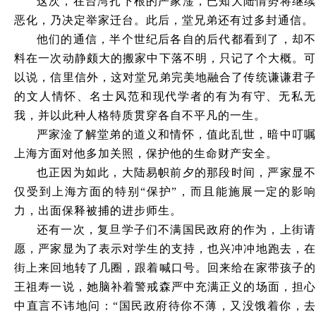
这次，在台湾扎下根的严家淦，已知大陆情势将继续
恶化，乃决定举家迁台。此后，堂兄弟还有过多封通信。
他们的通信，半个世纪后各自的后代都看到了，却不
料在一次动静颇大的搬家中下落不明，只记了个大概。可
以说，信里信外，这对堂兄弟完美地融合了传统谦谦君子
的文人情怀、名士风范和现代学者的有为有守、无私无
我，并以此种人格特质贯穿各自不平凡的一生。
严家淦了解堂弟的道义和情怀，值此乱世，暗中叮嘱
上海方面对他多加关照，保护他的生命财产安全。
也正因为如此，大陆易帜前夕的那段时间，严家显不
仅受到上海方面的特别
“保护”，而且能施展一定的影响
力，出面保释被捕的进步师生。
还有一次，复旦学子们不满国民政府的作为，上街请
愿，严家显为了表示对学生的支持，也兴冲冲地跑去，在
街上来回地转了几圈，跟着喊口号。回来给在家带孩子的
王祖寿一说，她脑补着警戒森严中充满正义的场面，担心
中直言不讳地问：
“国民政府待你不薄，又没饿着你，去