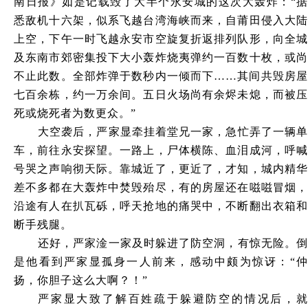
南日报》如是记载毁了大半个永安城的这次大轰炸：“据
悉敌机十六架，似系飞越台湾海峡而来，自莆田侵入大陆
上空，下午一时飞越永安市空旋复折返排列队形，向全城
及东南市郊密集投下大小轰炸烧夷弹约一百数十枚，或尚
不止此数。全部炸弹于数秒内一倾而下……其间共毁房屋
七百余栋，约一万余间。五日火场尚有余烬未熄，而被压
死或烧死者为数更众。”
大空袭后，严家显牵挂着堂兄一家，急忙弄了一辆单
车，前往永安探望。一路上，尸体横陈、血泪成河，呼喊
号哭之声响彻天际。靠城近了，更近了，才知，城内精华
差不多都在大轰炸中焚毁殆尽，有的房屋还在嗞嗞冒烟，
沿途有人在扒瓦砾，呼天抢地的痛哭中，不断翻出衣箱和
断手残腿。
还好，严家淦一家及时躲进了防空洞，有惊无险。倒
是他看到严家显孤身一人前来，感动中颇为惊讶：
“
扬，你胆子这么大啊？！”
严家显大致了解百姓疏于躲避防空的情况后，就