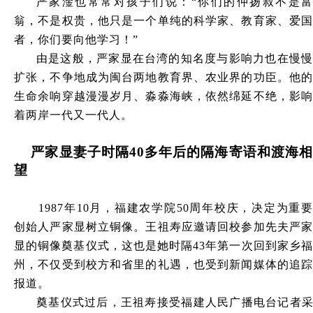
严家淦也常常对孩子们说：
“你们的仲扬叔不是
翁，不是权贵，他只是一个单纯的科学家、教育家、爱国
者，你们要向他学习！”
由是这般，严家显在台湾的知名度与影响力也在慢慢
扩张，不争地成为闽台两地教育界、农业界的功臣。他的
生命余响穿越漫漫岁月、淼淼海峡，依然绵延不绝，影响
着两岸一代又一代人。
严家显妻子时隔
40多年后的隔海寄语和渡海
望
1987年10月，福建农学院50周年校庆，决定为重要
创始人严家显树立铜像。王祖寿应邀请回校参加先夫严家
显的铜像奠基仪式，这也是她时隔43年第一次回到家乡福
州，不仅受到校方和省里的礼遇，也受到新闻媒体的追踪
报道。
奠基仪式过后，王祖寿接受福建人民广播电台记者采