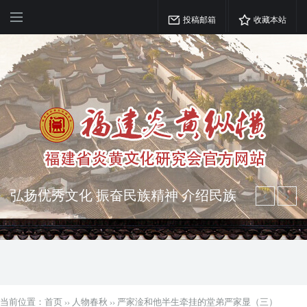
投稿邮箱
收藏本站
突出海西特色 报道台港澳侨 坚持古为
今用 力求雅俗共赏
弘扬优秀文化 振奋民族精神 介绍民族
瑰宝 宣传中华精英
当前位置：
首页
››
人物春秋
››
严家淦和他半生牵挂的堂弟严家显（三）