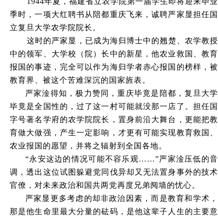
1944年夏，福建省立农学院第一届学生即将迎来毕业
季时，一项大红聘书从陪都重庆飞来，诚聘严家显担任国
立复旦大学农学院院长。
这时的严家显，已成为海归博士中的翘楚、农学教授
中的领军、大学校（院）长中的新星，他农业救国、教育
报国的事迹，完全可以作为海归学者赤心报国的榜样，被
教育界、被这个苦难深沉的国家旌表。
严家淦得知，极力赞同，重庆毕竟是陪都，复旦大学
毕竟是全国性的，过了这一村可能就没那一店了。担任国
字号著名学府的农学院院长，置身前沿大舞台，更能把教
育做大做强，产生一定影响，才更有可能实现教育救国、
农业报国的愿望，并将之辐射到全国各地。
“永安这边的情况可能不容乐观……”严家淦压低的音
调，透出这位试图躲避党同伐异却又无法置身事外的技术
官僚，对未来政治和国共两党再度兄弟阋墙的忧心。
严家显更多考虑的却非政治因素，而是教育和学术，
那是他生命里最大分量的砝码，是他这辈子人生的主要意