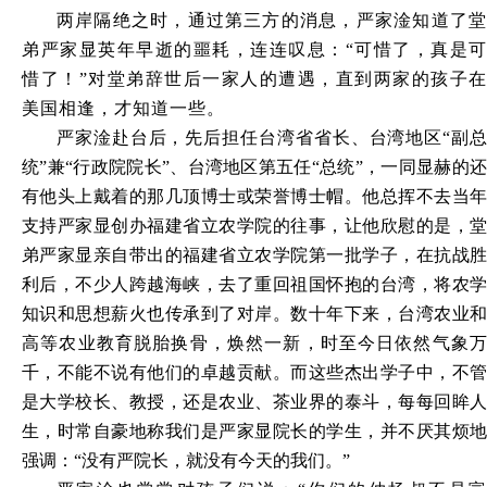
两岸隔绝之时，通过第三方的消息，严家淦知道了堂
弟严家显英年早逝的噩耗，连连叹息：
“可惜了，真是可
惜了！”对堂弟辞世后一家人的遭遇，直到两家的孩子在
美国相逢，才知道一些。
严家淦赴台后，先后担任台湾省省长、台湾地区
“副
统”兼“行政院院长”、台湾地区第五任“总统”，一同显赫的还
有他头上戴着的那几顶博士或荣誉博士帽。他总挥不去当年
支持严家显创办福建省立农学院的往事，让他欣慰的是，堂
弟严家显亲自带出的福建省立农学院第一批学子，在抗战胜
利后，不少人跨越海峡，去了重回祖国怀抱的台湾，将农学
知识和思想薪火也传承到了对岸。数十年下来，台湾农业和
高等农业教育脱胎换骨，焕然一新，时至今日依然气象万
千，不能不说有他们的卓越贡献。而这些杰出学子中，不管
是大学校长、教授，还是农业、茶业界的泰斗，每每回眸人
生，时常自豪地称我们是严家显院长的学生，并不厌其烦地
强调：“没有严院长，就没有今天的我们。”