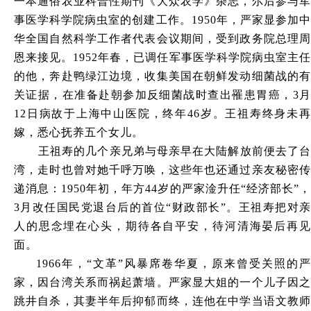
一本通俗农业科普性期刊《大众农学》杂志，尔后参与军
事医学科学院病虫室的创建工作。
1950年，严家显参加
华全国自然科学工作者代表会议期间，受到政务院总理周
恩来接见。1952年春，已调任军事医学科学院病虫室主任
的他，奔赴鸭绿江边境，收集美国在朝鲜发动细菌战的有
关证据，在准备赴朝参加反细菌战时查出罹患胃癌，3月
12日病故于上海中山医院，终年46岁。王祖寿终身未再
嫁，悉心抚养五个女儿。
王祖寿的几个亲兄弟与母亲早在大陆解放前便去了台
湾，走时也曾对她千呼万唤，这些年也还通过亲友秘密传
递消息：
1950年初，年方44岁的严家淦升任“经济部长”
3月改任国民党退台后的首位“财政部长”。王祖寿把对亲
人的思念埋在心头，期待各自平安，待河清海晏后再见
面。
1966年，“文革”风暴席卷华夏，原来曾受关照的严
家，因台湾关系而祸起萧墙。严家显大姐的一个儿子因之
跳井自杀，其妻半年后抑郁而终，连他在中学当语文教师