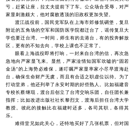
亏，赶紧让座，拉丈夫提前下了车。公众场合受辱，对严
家显刺激颇大，他对腐败透顶的旧政权更加失望。
渡江战役前，国民党军队在上海市郊修筑碉堡，复旦
附近的五角场的空军和国防医学院都迁台了，谣传复旦大
学也要迁台湾。一时间，师生有的去港台，有的投奔解放
区，更有的不知去向，学校上课也不正常了。
眼看上海战役即将打响，一封来自台湾的信，再次急
急地向严家显飞来。显然，严家淦情知国军吹嘘的
“固若
金汤”的上海势必难保，遂叮嘱严家显率家小尽早渡海赴
台，确保生命财产无虞，而且有合适之职虚位以待。为了
打动堂弟，他还列举了永安时期的好些熟人。比如福建音
专校长蔡继琨，渡台后创立了台湾交响乐团，自任团长兼
指挥；比如改进出版社社长黎烈文，渡海后担任台湾大学
教授。彼此的接触比在福建时还多，各司其职，各得其
乐。
难得堂兄如此关心，还特地买好了几张机票，但对国