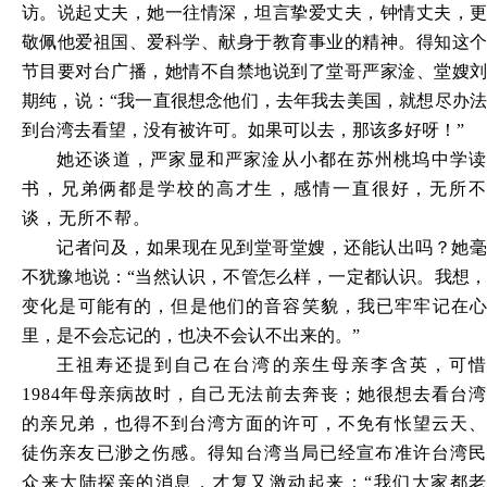
访。说起丈夫，她一往情深，坦言挚爱丈夫，钟情丈夫，更
敬佩他爱祖国、爱科学、献身于教育事业的精神。得知这个
节目要对台广播，她情不自禁地说到了堂哥严家淦、堂嫂刘
期纯，说：
“我一直很想念他们，去年我去美国，就想尽办
到台湾去看望，没有被许可。如果可以去，那该多好呀！”
她还谈道，严家显和严家淦从小都在苏州桃坞中学读
书，兄弟俩都是学校的高才生，感情一直很好，无所不
谈，无所不帮。
记者问及，如果现在见到堂哥堂嫂，还能认出吗？她毫
不犹豫地说：
“当然认识，不管怎么样，一定都认识。我想
变化是可能有的，但是他们的音容笑貌，我已牢牢记在心
里，是不会忘记的，也决不会认不出来的。”
王祖寿还提到自己在台湾的亲生母亲李含英，可惜
1984年母亲病故时，自己无法前去奔丧；她很想去看台湾
的亲兄弟，也得不到台湾方面的许可，不免有怅望云天、
徒伤亲友已渺之伤感。得知台湾当局已经宣布准许台湾民
众来大陆探亲的消息，才复又激动起来：“我们大家都老