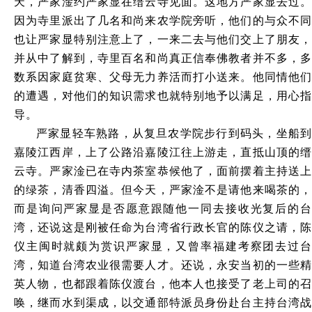
天，严家淦约严家显在缙云寺见面。这地方严家显去过。
因为寺里派出了几名和尚来农学院旁听，他们的与众不同
也让严家显特别注意上了，一来二去与他们交上了朋友，
并从中了解到，寺里百名和尚真正信奉佛教者并不多，多
数系因家庭贫寒、父母无力养活而打小送来。他同情他们
的遭遇，对他们的知识需求也就特别地予以满足，用心指
导。
严家显轻车熟路，从复旦农学院步行到码头，坐船到
嘉陵江西岸，上了公路沿嘉陵江往上游走，直抵山顶的缙
云寺。严家淦已在寺内茶室恭候他了，面前摆着主持送上
的绿茶，清香四溢。但今天，严家淦不是请他来喝茶的，
而是询问严家显是否愿意跟随他一同去接收光复后的台
湾，还说这是刚被任命为台湾省行政长官的陈仪之请，陈
仪主闽时就颇为赏识严家显，又曾率福建考察团去过台
湾，知道台湾农业很需要人才。还说，永安当初的一些精
英人物，也都跟着陈仪渡台，他本人也接受了老上司的召
唤，继而水到渠成，以交通部特派员身份赴台主持台湾战