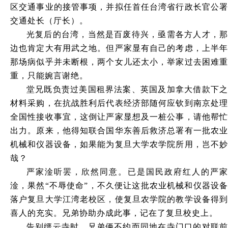
区交通事业的接管事项，并拟任首任台湾省行政长官公署
交通处长（厅长）。
光复后的台湾，当然是百废待兴，亟需各方人才，那
边也肯定大有用武之地。但严家显有自己的考虑，上半年
那场病似乎并未断根，两个女儿还太小，举家过去困难重
重，只能婉言谢绝。
堂兄既负责过美国租界法案、英国及加拿大借款下之
材料采购，在抗战胜利后代表经济部随何应钦到南京处理
全国性接收事宜，这倒让严家显想及一桩公事，请他帮忙
出力。原来，他得知联合国华东善后救济总署有一批农业
机械和仪器设备，如果能为复旦大学农学院所用，岂不妙
哉？
严家淦听罢，欣然同意。已是国民政府红人的严家
淦，果然
“不辱使命”，不久便让这批农业机械和仪器设
落户复旦大学江湾老校区，使复旦农学院的教学设备得到
喜人的充实。兄弟协助办成此事，记在了复旦校史上。
告别缙云寺时，兄弟俩不约而同地在寺门口的对联前