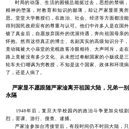
时局的动荡、生活的困顿总能挺过去，思想的禁锢，
精神的堕落，对教育和知识的鄙薄，却让严家显匪夷所
思。堂堂大学教授们，在政治、社会、经济等方面都没能
得到国民政府应有的尊重与认可。他们中许多人是在国外
镀了真金后，自愿放弃国外的优渥待遇，奔向祖国母亲的
怀抱。然而这些真正的博士、名副其实的高级知识分子，
竟动辄被大小庙堂的党棍政客冷眼相待、大声呵斥，走在
路上竟被没有多少文化、从未想过奉献国家的小贩或是三
轮车夫们嘲讽为穷教授，不知是这个国家、政体和环境病
了，还是人病了。
严家显不愿跟随严家淦离开祖国大陆，兄弟一别
永隔
1948年后，复旦大学校园内的政治斗争更加尖锐剧
烈，罢课、游行、搜查、逮捕。
严家淦参加台湾接管后，有段时间仍不时回大陆，只