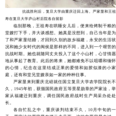
抗战胜利后，复旦大学由重庆迁回上海。严家显和王
寿在复旦大学庐山村后院各自留影
临别那晚，王祖寿在哄睡女儿后，便来给烤制干粮的
堂嫂打下手，并大谈感想。她真是没想到，自己当年是为
了和严家显结婚，才回到久别的故乡福建，永安的生活状
况和她少女时代的闽侯是那样的不同，进入到一个艰苦的
抗战时期。她也就随同丈夫投入了这个小山村，心甘情愿
地从事起了教育。此后的将来，她都难免不以咀嚼和缅怀
的心情，纪念在这里结成正果的爱情和如胶似漆的小家
庭，还有和堂兄堂嫂亲如一家的种种往事。
严家显来到重庆北碚就任国立复旦大学农学院院长不
久，
1945年初，获颁国民政府五等景星勋章的严家淦，
家从福建迁到重庆，调任国民政府战时生产局采办处处
长。
各自忙乱之中，重庆谈判结束不久，
10月中旬的一