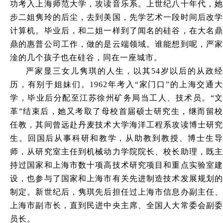
功考入上海师范大学，攻读音乐系。上世纪八十年代，她
步二姐隽玲的后尘，去到美国，先学艺术一段时间后改学
计算机。毕业后，和二姐一样到了闻名的硅谷，在大名鼎
鼎的惠普公司工作，做的是云端领域。谁能想到呢，严家
淦的几个孩子也在硅谷，同在一座城市。
严家显三女儿隽琪的人生，以其
54岁以后的从政经
历，有别于姐妹们。1962年考入“家门口”的上海交通大
学，毕业后分配至江苏徐州矿务局当工人、技术员。“文
革”结束后，她又考取了母校首届硕士研究生，继而留校
任教，其间曾远赴丹麦技术大学海洋工程系攻读博士研究
生。回国后从事科研和教学，从助教到教授、博士生导
师，从研究室主任到机械动力学院院长、校长助理，既主
持过国家和上海市数十项高技术研究项目和重点实验室建
设，也参与了国家和上海市有关先进制造技术发展规划的
制定。新世纪后，隽琪先后担任过上海市信息办副主任、
上海市副市长，直到民进中央主席、全国人大常委会副委
员长。