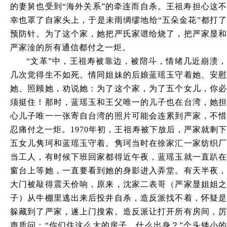
的妻舅也受到“海外关系”的牵连而自杀。王祖寿担心这不
幸也罩了自家头上，于是未雨绸缪地给“五朵金花”都打了
预防针。为了这个家，她把严氏家谱给烧了，把严家显和
严家淦的所有通信都付之一炬。
“文革”中，王祖寿被靠边，被陪斗，情绪几近崩溃，
几次觉得生不如死。情同姐妹的后娘蓝瑶玉守着她、安慰
她、照顾她，劝说她：为了这个家，为了五个女儿，你必
须挺住！那时，蓝瑶玉和王父唯一的儿子也在台湾，她担
心儿子唯一一张寄自台湾的照片可能会连累到严家，不惜
忍痛付之一炬。1970年初，王祖寿被下放后，严家就剩下
五女儿隽珂和蓝瑶玉守着。隽珂当时在徐家汇一家纺织厂
当工人，有时候下班回家都得近午夜，蓝瑶玉就一直趴在
窗台上等她，一直要看到她的身影进入弄堂。有天半夜，
大门被敲得震天价响，原来，沈家二表哥（严家显姐姐之
子）从牛棚里逃出来后投井自杀，造反派找不着，怀疑是
躲藏到了严家，遂上门搜索。造反派让打开所有房间，厉
声质问：“你们住这么大的房子，什么出身？”个头矮小的