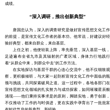
成绩。
“深入调研，推出创新典型
”
唐国忠认为，深入的调查研究是做好
宣传思想文化工
的
前提，是宣传文化工作者的基本功。他常说，好建议好
验好典型，都来自群众
，
来自基层。
上任之初，他便轻装上阵，率先垂范，深入基层一线，
足迹遍布全省九市及其辐射的广袤区域，身体力行地践行
着
“从群众中来，到群众中去”的工作方法。
在实地探访与基层干群的心连心交流中，他不仅细致观
察，更积极倾听，与大家一起剖析宣传文化工作中面临的瓶
颈与挑战，共同探索破局之道。这一过程中，各地各部门在
宣传思想文化领域的扎实努力与成功探索，如同璀璨星辰般
涌现
——他们秉持实事求是的原则，脚踏实地，勇于创新，
不仅推动了工作的与时俱进，更在实践中孕育出了一批批富
有时代气息的新典型、新经验。