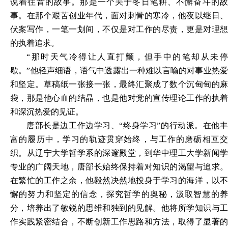
说着往昔的故事。那是一个关于冬日笔耕、不懈奋斗的故
事。在那个艰苦创业年代，面对刺骨的寒冷，他夜以继日、
伏案写作，一笔一划间，不仅是对工作的尽责，更是对理想
的执着追求。
“那时天气冷得让人直打颤，但手中的笔却从未停
歇。”他轻声细语，语气中透露出一种难以言喻的对事业热爱
和坚定。草稿纸一张接一张，最终汇聚成了数个沉甸甸的麻
袋，那是他心血的结晶，也是他对党的宣传理论工作的执着
和深沉热爱的见证。
唐部长是边工作边学习、
“终身学习”的行动派。在他
富的履历中，学习的轨迹贯穿始终，与工作的磨砺相互交
织。从辽宁大学哲学系的深邃殿堂，到华中理工大学新闻学
专业的广阔天地，唐部长始终保持着对知识的渴望与追求。
在繁忙的工作之余，他毅然决然地投身于学习的海洋，以不
懈的努力和坚定的信念，探究哲学的奥秘，汲取智慧的养
分，培养出了敏锐的思维和独到的见解。他将所学知识与工
作实践紧密结合，不断创新工作思路和方法，取得了显著的