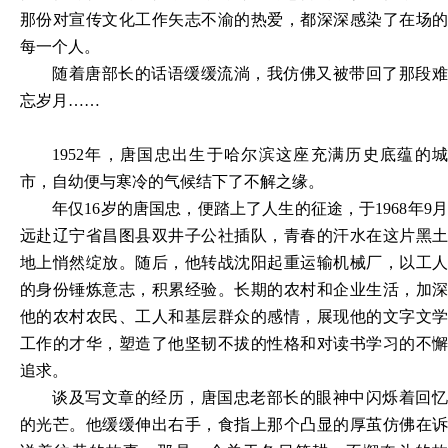
那份对宣传文化工作矢志不渝的热爱，都深深感染了在场的
每一个人。
随着唐部长的话语缓缓流淌，我仿佛又被带回了那段难
忘岁月
……
1952年，唐国忠出生于哈尔滨这座充满历史底蕴的城
市，自幼便与寒冷的气候结下了不解之缘。
年仅
16岁的唐国忠，便踏上了人生的征途，于1968年9
远赴辽宁省昌图县双井子公社插队，青春的汗水在这片黑土
地上悄然绽放。随后，他转战沈阳起重运输机械厂，以工人
的身份锤炼意志，积累经验。长期的农村和企业生活，加深
他的农村农民、工人和基层群众的感情，展现他的文字文学
工作的才华，塑造了他坚韧不拔的性格
和
对读书学习的不
追求。
谈及写文章的经历，唐国忠老部长的眼神中闪烁着回忆
的光芒。他缓缓伸出右手，食指上那个
凸
显的厚茧仿佛在