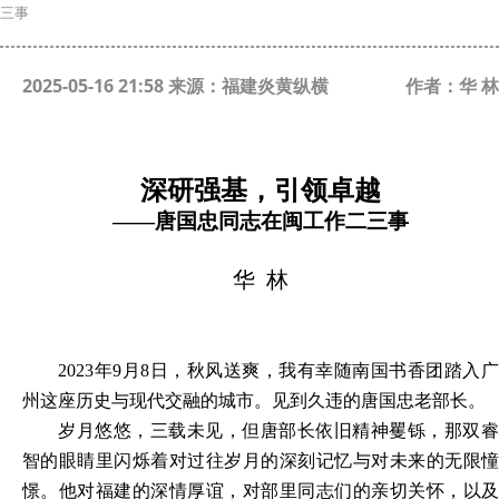
三事
2025-05-16 21:58 来源：福建炎黄纵横
作者：华 林
深研强基
，
引领卓越
——唐国忠同志在闽工作二三事
华
林
2023年9月8日，秋风送爽，我有幸随南国书香团踏入广
州这座历史与现代交融的城市。见到久违的唐国忠老部长。
岁月悠悠，三载未见，但唐部长依旧精神矍铄，那双睿
智的眼睛里闪烁着对过往岁月的深刻记忆与对未来的无限憧
憬。他对福建的深情厚谊，对部里同志们的亲切关怀，以及