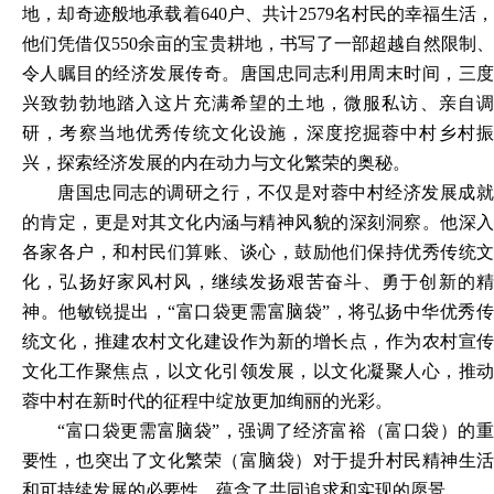
地，却奇迹般地承载着640户、共计2579名村民的幸福生活，
他们凭借仅550余亩的宝贵耕地，书写了一部超越自然限制、
令人瞩目的经济发展传奇。唐国忠同志利用周末时间，三度
兴致勃勃
地
踏入这片充满希望的土地，微服私访、亲自
研，考察当地优秀传统文化设施，深度挖掘蓉中村乡村振
兴，探索经济发展的内在动力与文化繁荣的奥秘。
唐国忠同志的调研之行，不仅是对蓉中村经济发展成就
的肯定，更是对其文化内涵与精神风貌的深刻洞察。他深入
各家各户，和村民们算账、谈心，鼓励他们保持优秀传统文
化，弘扬好家风村风，继续发扬艰苦奋斗、勇于创新的精
神。他敏锐提出，
“富口袋更需富脑袋”，将弘扬中华优秀
统文化，推建农村文化建设作为新的增长点，作为农村宣传
文化工作聚焦点，以文化引领发展，以文化凝聚人心，推动
蓉中村在新时代的征程中绽放更加绚丽的光彩。
“富口袋更需富脑袋
”，强调了经济富裕（富口袋）的重
要性，也突出了文化繁荣（富脑袋）对于提升村民精神生活
和可持续发展的必要性，蕴含了共同追求和实现的愿景。