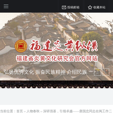
投稿邮箱
收藏本站
弘扬优秀文化 振奋民族精神 介绍民族
瑰宝 宣传中华精英
突出海西特色 报道台港澳侨 坚持古为
今用 力求雅俗共赏
当前位置：
首页
››
人物春秋
››
深研强基，引领卓越——唐国忠同志在闽工作二