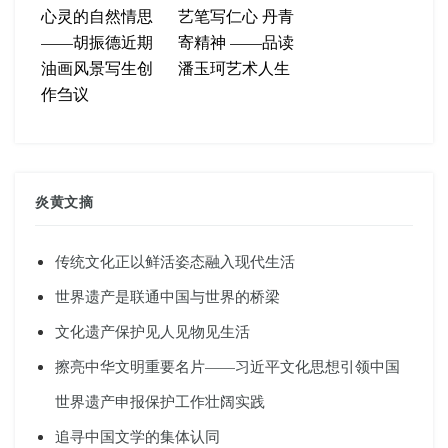
心灵的自然情思
艺笔写仁心 丹青
——胡振德近期
寄精神 ——品读
油画风景写生创
潘玉珂艺术人生
作刍议
炎黄文摘
传统文化正以鲜活姿态融入现代生活
世界遗产是联通中国与世界的桥梁
文化遗产保护见人见物见生活
擦亮中华文明重要名片——习近平文化思想引领中国
世界遗产申报保护工作壮阔实践
追寻中国文学的集体认同