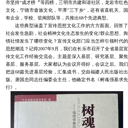
市坚持“成才榜〞等四榜，三明市共建和谐社区，龙岩市红色
文化，宁德市畬族文化，平潭”三下乡“，还有省直机关、国
有企业，学校、驻闽部队等，共推出68个先进典型。
这些典型涵盖了宣传思想文化工作的方方面面。回答了
社会发生急剧，社会精神文化生态发生的变化
?群众思想、
情社情发生了哪些变化？宣传文化部门应当怎样引领时代的
思想潮流？记得2007年9月，我们在长乐市召开了全省基层宣
传文化工作经验交流会。主题是深入基层、研究基层、聚焦
基层、服务基层。大家都认为会议开
得
好
，
会议之后。我
把这
68篇先进基层经验，汇集成书，交由福建人民出版社
版。唐国忠同志任编委会主任，他确定书名《树魂强基求先
行》。