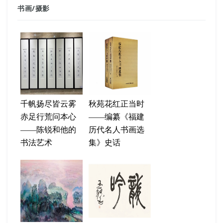
书画
/
摄影
千帆扬尽皆云雾
秋苑花红正当时
赤足行荒问本心
——编纂《福建
——陈锐和他的
历代名人书画选
书法艺术
集》史话