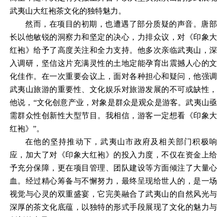
武夷山大红袍茶文化的独特魅力。
然而，在项目的初期，也遭遇了部分质疑的声音。唐部
长以他敏锐的洞察力和坚定的决心，力排众议，对《印象大
红袍》给予了高度关注和全力支持。他多次亲临武夷山，深
入调研，坚信这片充满灵性的土地定能孕育出震撼人心的文
化佳作。在一次重要会议上，面对各种担心和疑问，他强调
武夷山旅游的重要性、文化娱乐对旅游发展的不可或缺性，
他说，
“文化创意产业，对象是群众是观众是游客。武夷山
需群众性创新性大型节目。我相信，游客一定想看《印象大
红袍》”。
在他的坚持推动下，武夷山市政府及相关部门积极响
应，加大了对《印象大红袍》的投入力度，不仅在资金上给
予充分保障，更在项目管理、团队建设等方面倾注了大量心
血。经过精心筹备与不懈努力，最终呈现给世人的，是一场
视觉与心灵的双重盛宴，它完美融合了武夷山的自然风光与
深厚的茶文化底蕴，以独特的形式手段展现了文化的魅力与