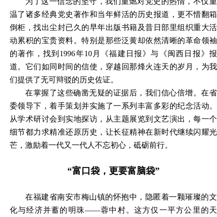
为了这一信念的坚守，我们重燃对党史的热情，不仅重
温了诸多经典党史著作
和
当年鲜活的历史报道，更不惜翻
倒柜，找出尘封已久的早年出版书籍及昔日部里组织重大活
动累积的宝贵资料。特别是那些泛黄却依然清晰的革命领袖
的著作，找到
1996年10月《福建日报》与《闽西日报》
道。它们如同时间的信使，穿越回那烽火连天的岁月，为我
们提供了无可辩驳的历史佐证。
在掌握了这些确凿无疑的证据后，我们信心倍增。在省
委领导下，着手策划并实施了一系列丰富多彩的纪念活动。
从学术研讨会到实地探访，从主题展览到文艺演出，每一个
细节都力求精准还原历史，让长征精神在新时代继续闪耀光
芒，激励着一代又一代人不忘初心，砥砺前行。
“富口袋，更要富脑袋”
在福建省南安市梅山镇的怀抱中，隐匿着一颗璀璨的文
化与经济并蓄的明珠
——蓉中村。这方仅一平方公里的