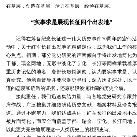
在基层，创造在基层、活力在基层，经验在基层。
“实事求是展现长征四个出发地”
记得在筹备纪念长征这一伟大历史事件
70周年的宏伟
动中，关于红军长征出发地的精确定位，成为我们工作的核
心焦点。初期，部分党史研究的声音倾向于将出发地简化为
于都、瑞金两地，无形中淡化了宁化、长汀等同样承载着厚
重历史记忆的地名。唐部长敏锐洞察，认为要实事求是、认
真研究。他亲自督导并要求溯史寻根，深入历史深处，以严
谨的态度和确凿的证据，还原那段波澜壮阔的历史全貌。
接此重任，我们迅速集结力量，与各地党史研究专家并
肩作战，广泛搜集并细致研读历史文献、档案材料及珍贵报
道。通过不懈努力，我们达成共识：红军长征的出发地不应
被片面简化，而应全面覆盖于都、瑞金、宁化、长汀四地，
以此更为
完整地展现这一人类历史上的壮丽史诗
。