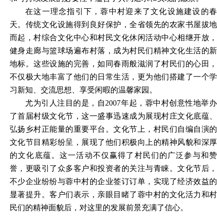
在这一理念指引下，蓉中村迎来了文化设施建设的春
天。传统文化设施得到良好保护，全省领先的农家书屋拔地
而起，村综合文化中心和村民文化休闲活动中心相继开放，
健身走廊与篮球场遍布村落，成为村民们精神文化生活的新
地标。这些设施的完善，如同春雨般滋润了村民们的心田，
不仅极大地丰富了他们的日常生活，更为他们搭建了一个学
习新知、交流思想、享受闲暇的温馨家园。
尤为引人注目的是，自
2007年起，蓉中村创意性地举
了首届村级文化节，这一盛事迅速成为展现村庄文化底蕴、
弘扬乡村正能量的重要平台。文化节上，村民们自编自演的
文化节目精彩纷呈，展现了他们积极向上的精神风貌和深厚
的文化底蕴。这一活动不仅赢得了村民们的广泛参与和赞
誉，更吸引了众多客户和投资者的关注与青睐。文化节后，
不少企业纷纷与蓉中村的企业签订订单，实现了经济效益的
显著提升。客户们表示，亲眼目睹了蓉中村的文化活力和村
民们的精神面貌后，对这里的发展前景充满了信心。