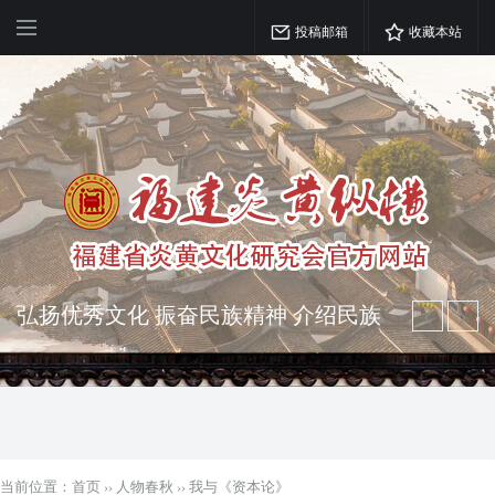
投稿邮箱
收藏本站
突出海西特色 报道台港澳侨 坚持古为
今用 力求雅俗共赏
弘扬优秀文化 振奋民族精神 介绍民族
瑰宝 宣传中华精英
当前位置：
首页
››
人物春秋
››
我与《资本论》