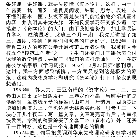
备好课，讲好课，就要先读懂《资本论》。这样，由于工
作需要，我一遍又一遍反复阅读、钻研、思考、表述，从
不懂到基本上懂，从摸不清楚头脑到能通俗地介绍其基本
内容，并说明其来龙去脉，不知反复学习研究多少遍，才
摸进了《资本论》的大门。由于我勤奋努力，加上学员认
真学习，成绩显著。此班三个月一期，我先后讲授了第
三、四期，得到了同学们和领导的广泛好评。1952年，有
着近二万人的苏南公学开展模范工作者运动，我被评为全
校五个“模范工作者”之一，学生们还专门开了课代表会讨
论我的教学特点，并写了《我们的陈征老师》一文，在苏
南公学铅字版《学习周报》1952年12月27日第4版刊载。
这时，我一方面感到惭愧，一方面又感到这是极大的鞭
策，这就为我终身学习和研究《资本论》打下了坚实的思
想基础。
1953
年，郭大力、王亚南译的《资本论》一、二、三
卷由人民出版社出版发行，三卷定价不高。当时实行的是
供给制，虽然我享受的标准已由每月一斤猪肉、四两黄烟
增加到两倍以上，但也还是无钱购买此书。思考再三，下
决心开几个夜车，写一篇文章。文章写完寄出后，有幸很
快发表。拿到的稿费除买了全套三本《资本论》外，还买
了一件衬衫。这也是一个有趣而难忘的插曲。
1952
年底，领导把我调到华东党校理论研究班学习两