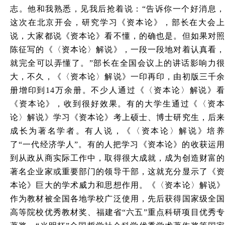
志。他和我熟悉，见我后抢着说：“告诉你一个好消息，
这次在北京开会，研究学习《资本论》，部长在大会上
说，大家都说《资本论》看不懂，的确也是。但如果对照
陈征写的《〈资本论〉解说》，一段一段地对着认真看，
就完全可以弄懂了。”部长在全国会议上的讲话影响力很
大，不久，《〈资本论〉解说》一印再印，由初版三千余
册增印到14万余册。不少人通过《〈资本论〉解说》看
《资本论》，收到很好效果。有的大学生通过《〈资本
论〉解说》学习《资本论》考上硕士、博士研究生，后来
成长为著名学者。有人说，《〈资本论〉解说》培养
了“一代经济学人”。有的人把学习《资本论》的收获运用
到从政从商实际工作中，取得很大成就，成为创造财富的
著名企业家或重要部门的领导干部，这就充分显示了《资
本论》巨大的学术威力和思想作用。《〈资本论〉解说》
作为教材被全国各地学校广泛使用，先后获得国家级全国
高等院校优秀教材奖、福建省“六五”重点科研项目优秀专