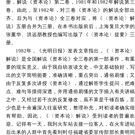
册，解说《资本论》第二卷，1981年和1982年解说第三
卷。由此，至1982年，对三卷《资本论》的解说全部出
齐。后为与《资本论》全三卷对应，将《〈资本论〉解
说》五册合并为三册。在本书出版前后，上海复旦大学的
张薰华、洪远朋教授也编写出版了《〈资本论〉提要》三
册。
1982年，《光明日报》发表文章指出，《〈资本论〉
解说》是全国解说《资本论》全三卷的第一部著作，有重
要的现实意义。由于我自幼攻读文史，中文基础较好，写
出的文字简明扼要，准确清晰，重点突出，通俗易懂；又
由于反复多次讲授《资本论》，通过解答学生提问，把难
点、难句等摸得深透，并用通俗易懂的文字插入有关讲稿
之中，又经过若干次的反复修改，虽不算是千锤百炼，至
少也是十余遍深入往返研究，整理补充，对初读者确实很
有帮助。因此，《〈资本论〉解说》受到读者的普遍欢
迎。记得有一天，我到火车站去接一位客人，在火车进站
后出来的人群中首先看到时任福建省委宣传部部长黄明同