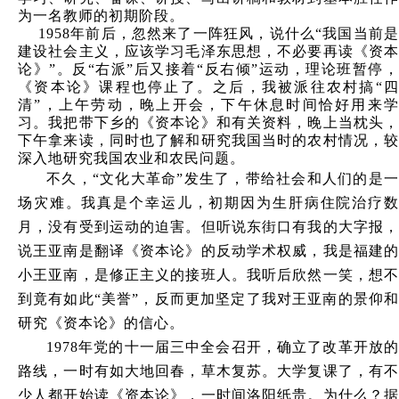
为一名教师的初期阶段。
1958
年前后，忽然来了一阵狂风，说什么“我国当前是
建设社会主义，应该学习毛泽东思想，不必要再读《资本
论》”。反“右派”后又接着“反右倾”运动，理论班暂停，
《资本论》课程也停止了。之后，我被派往农村搞“四
清”，上午劳动，晚上开会，下午休息时间恰好用来学
习。我把带下乡的《资本论》和有关资料，晚上当枕头，
下午拿来读，同时也了解和研究我国当时的农村情况，较
深入地研究我国农业和农民问题。
不久，“文化大革命”发生了，带给社会和人们的是一
场灾难。我真是个幸运儿，初期因为生肝病住院治疗数
月，没有受到运动的迫害。但听说东街口有我的大字报，
说王亚南是翻译《资本论》的反动学术权威，我是福建的
小王亚南，是修正主义的接班人。我听后欣然一笑，想不
到竟有如此“美誉”，反而更加坚定了我对王亚南的景仰和
研究《资本论》的信心。
1978年党的十一届三中全会召开，确立了改革开放的
路线，一时有如大地回春，草木复苏。大学复课了，有不
少人都开始读《资本论》，一时间洛阳纸贵。为什么？据