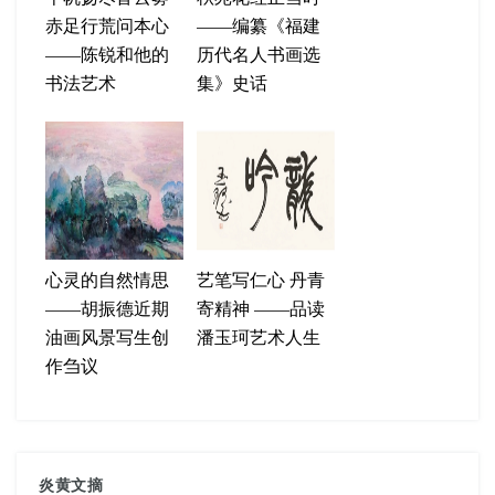
赤足行荒问本心
——编纂《福建
——陈锐和他的
历代名人书画选
书法艺术
集》史话
心灵的自然情思
艺笔写仁心 丹青
——胡振德近期
寄精神 ——品读
油画风景写生创
潘玉珂艺术人生
作刍议
炎黄文摘