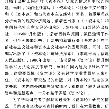
介绍了当时国内外对《资本论》研究的情况和争论的问
题。当时，我们还拟编写《〈资本论〉和社会主义经济》
和《〈资本论〉和当代资本主义经济》两书，着重用理论
分析当前的现实经济问题，前者已出版（《〈资本论〉和
中国特色社会主义经济研究》，陈征著，山西经济出版
社，2005年9月出版），后者因特殊原因，虽已邀请了作
者，但至今未能出书。此两书拟着重解决《资本论》在当
前社会主义社会和资本主义社会中的应用问题。同时，还
编写出版了《〈资本论〉辩证法探索》（李建平著，福建
人民出版社，1986年出版）。该书是将《资本论》提升到
哲学和方法论高度来研究，当时在国内这类书只出了三
部，这需要既懂《资本论》又有哲学专业背景的人来担
任。《资本论》研究丛书的出版，对《资本论》理论的来
龙去脉、国内国外的相关研究情况，都提供了较为系统的
资料和最新观点，十分有益于弄通《资本论》。
为了帮助研究者了解我国过去对《资本论》研究的情
况，节约读者查找参考资料的时间，我们在大量收集、研