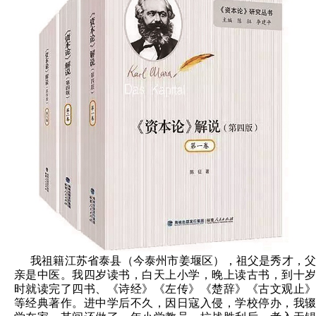
我祖籍江苏省泰县（今泰州市姜堰区），祖父是秀才，父
亲是中医。我四岁读书，白天上小学，晚上读古书，到十岁
时就读完了四书、《诗经》《左传》《楚辞》《古文观止》
等经典著作。进中学后不久，因日寇入侵，学校停办，我辍