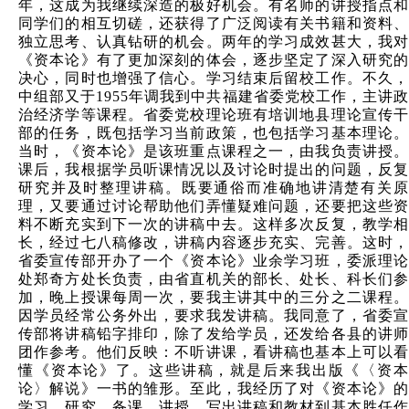
年，这成为我继续深造的极好机会。有名师的讲授指点和
同学们的相互切磋，还获得了广泛阅读有关书籍和资料、
独立思考、认真钻研的机会。两年的学习成效甚大，我对
《资本论》有了更加深刻的体会，逐步坚定了深入研究的
决心，同时也增强了信心。学习结束后留校工作。不久，
中组部又于1955年调我到中共福建省委党校工作，主讲政
治经济学等课程。省委党校理论班有培训地县理论宣传干
部的任务，既包括学习当前政策，也包括学习基本理论。
当时，《资本论》是该班重点课程之一，由我负责讲授。
课后，我根据学员听课情况以及讨论时提出的问题，反复
研究并及时整理讲稿。既要通俗而准确地讲清楚有关原
理，又要通过讨论帮助他们弄懂疑难问题，还要把这些资
料不断充实到下一次的讲稿中去。这样多次反复，教学相
长，经过七八稿修改，讲稿内容逐步充实、完善。这时，
省委宣传部开办了一个《资本论》业余学习班，委派理论
处郑奇方处长负责，由省直机关的部长、处长、科长们参
加，晚上授课每周一次，要我主讲其中的三分之二课程。
因学员经常公务外出，要求我发讲稿。我同意了，省委宣
传部将讲稿铅字排印，除了发给学员，还发给各县的讲师
团作参考。他们
反映：不听讲课，看讲稿也基本上可以看
懂《资本论》了。这些讲稿，就是后来我出版《〈资本
论〉解说》一书的雏形。至此，我经历了对《资本论》的
学习、研究、备课、讲授、写出讲稿和教材到基本胜任作