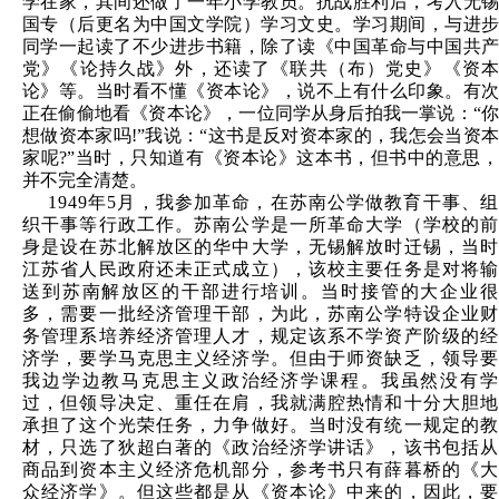
学在家，其间还做了一年小学教员。抗战胜利后，考入无锡
国专（后更名为中国文学院）学习文史。学习期间，与进步
同学一起读了不少进步书籍，除了读《中国革命与中国共产
党》《论持久战》外，还读了《联共（布）党史》《资本
论》等。当时看不懂《资本论》，说不上有什么印象。有次
正在偷偷地看《资本论》，一位同学从身后拍我一掌说：“你
想做资本家吗!”我说：“这书是反对资本家的，我怎会当资本
家呢?”当时，只知道有《资本论》这本书，但书中的意思，
并不完全清楚。
1949
年5月，我参加革命，在苏南公学做教育干事、组
织干事等行政工作。苏南公学是一所革命大学（学校的前
身是设在苏北解放区的华中大学，无锡解放时迁锡，当时
江苏省人民政府还未正式成立），该校主要任务是对将输
送到苏南解放区的干部进行培训。当时接管的大企业很
多，需要一批经济管理干部，为此，苏南公学特设企业财
务管理系培养经济管理人才，规定该系不学资产阶级的经
济学，要学马克思主义经济学。但由于师资缺乏，领导要
我边学边教马克思主义政治经济学课程。我虽然没有学
过，但领导决定、重任在肩，我就满腔热情和十分大胆地
承担了这个光荣任务，力争做好。当时没有统一规定的教
材，只选了狄超白著的《政治经济学讲话》，该书包括从
商品到资本主义经济危机部分，参考书只有薛暮桥的《大
众经济学》。但这些都是从《资本论》中来的，因此，要