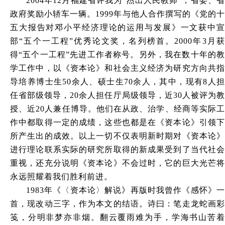
2004年12月福建省评我为“杰出人民教师”，省委、省
政府奖励小轿车一辆。1999年与他人合作撰写的《党的十
五大报告对邓小平经济理论的运用与发展》一文获中宣
部“五个一工程”优秀论文奖，名列榜首。2000年3月获
得“五个一工程”先进工作者称号。另外，我在数十年的教
学工作中，以《资本论》和社会主义经济为研究方向共指
导培养博士生50余人、硕士生70余人，其中，现有8人担
任省部级领导，20余人担任厅局级领导，近30人被评为教
授、近20人兼任博导。他们在从政、治学、经商等实际工
作中都取得一定的成绩，这些也都是在《资本论》引领下
所产生出的成效。以上一切不仅表明新时期对《资本论》
进行理论联系实际的研究所取得的新成果受到了当代社会
重视，还充分说明《资本论》不会过时，它的巨大光芒将
永远照耀着我们胜利前进。
1983年《〈资本论〉解说》再版时我曾作《感怀》一
首，现改动三字，作为本文的结语。诗曰：笔走龙蛇画彩
笺，分明非梦亦非烟。翻云覆雨难为手，学海书山苦着