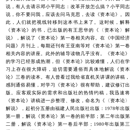
说，有人去请示邓小平同志：改革开放怎么搞？小平同志
说，你不要问我，应该去问马克思，去读《资本论》。因
此，人们就把视线转移到这本书上来了。这时候，解释
《资本论》的书，已出版的有王思华的《〈资本论〉解
说》，解说了《资本论》第一卷相关内容。在《中国经济
问题》月刊上，每期还刊有王亚南等对《资本论》第一卷
相关内容的讲座。此外的辅导读物几乎没有。《资本论》
的学习已经形成热潮，但《资本论》比较难懂，人们在学
习上存在很大障碍，迫切需要通俗而具体地解说《资本
论》三卷的读本。有人曾看过我给省直机关讲课的讲稿，
感到通俗易懂，对学习《资本论》很有帮助，建议修订出
版。应客观实际的需求和出版社的热情约稿，我迅速将
《资本论》讲稿进一步整理、修改，命名为《〈资本论〉
解说》，起初分五册由福建人民出版社出版：1978年出版
第一册，解说《资本论》第一卷的前半部；第二年出版第
二册，解说《资本论》第一卷后半部；1980年出版第三