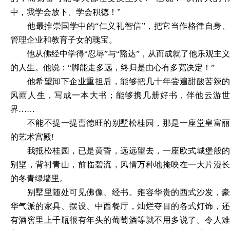
中，我学会放下、学会积德！”
他最推崇国学中的
“仁义礼智信”，把它当作格律自身
管理企业和教育子女的瑰宝。
他从佛经中学得
“忍辱”与“豁达”，从而成就了他乐观主义
的人生。他说：“脚能走多远，终归是由心有多宽决定！”
他希望卸下企业重担后，能够把几十年尝遍甜酸苦辣的
风雨人生，写成一本大书；能够携几册好书，伴他云游世
界
……
不能不提一提曹德旺的别墅松桂园，那是一座堂皇富丽
的艺术宫殿
!
我抵松桂园，已是黄昏，远远望去，一座欧式城堡般的
别墅，背衬青山，前临碧流，风情万种地掩映在一大片漫长
的冬青绿墙里。
别墅里随处可见佛像、经书。雍容华贵的西式沙发，豪
华气派的家具、摆设、中西餐厅，灿烂夺目的各式灯饰，还
有酒窖里上千瓶很有年头的葡萄酒等就不用多说了。令人难