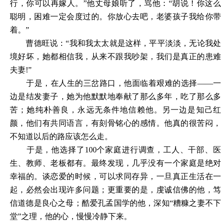
行，你可以再嫁人。”他丈母娘听了，骂他：“胡说！你这么
聪明，困难一定会度过的。你放心去吧，老婆孩子我给你带
着。”
曹德旺说：
“我和我太太就是这样，平平淡淡，无论我
境好坏，她都相信我，从来不跟我吵架，我们是真正的患难
夫妻!”
于是，在人生的三岔路口，他面临着艰难的选择
——一
边是结发妻子，她为他默默地奉献了那么多年，吃了那么多
苦；她纯朴善良，永远无条件地信赖他。另一边是知己红
颜，他们有共同语言，有刻骨铭心的感情。他真的很苦闷，
不知道以后的路应该怎么走。
于是，他选择了
100个家庭进行调查，工人、干部、医
生、教师、老板都有。最终发现，几乎没有一个家庭是绝对
幸福的。谈恋爱的时候，可以求同存异，一旦真正生活在一
起，必然会出现许多问题；更重要的是，虔诚信佛的他，笃
信道德是良心之母；酷爱孔孟国学的他，深知“糟糠之妻不下
堂”之理，他的心，慢慢冷静下来。