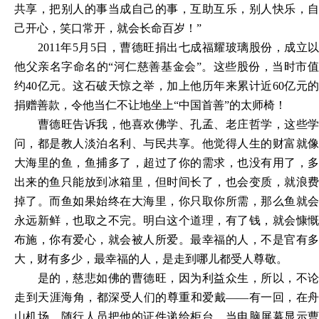
共享，把别人的事当成自己的事，互助互乐，别人快乐，自
己开心，笑口常开，就会长命百岁！”
2011年5月5日，曹德旺捐出七成福耀玻璃股份，成立
他父亲名字命名的“河仁慈善基金会”。这些股份，当时市值
约40亿元。这石破天惊之举，加上他历年来累计近60亿元的
捐赠善款，令他当仁不让地坐上“中国首善”的太师椅！
曹德旺告诉我，他喜欢佛学、孔孟、老庄哲学，这些学
问，都是教人淡泊名利、与民共享。他觉得人生的财富就像
大海里的鱼，鱼捕多了，超过了你的需求，也没有用了，多
出来的鱼只能放到冰箱里，但时间长了，也会变质，就浪费
掉了。而鱼如果始终在大海里，你只取你所需，那么鱼就会
永远新鲜，也取之不完。明白这个道理，有了钱，就会慷慨
布施，你有爱心，就会被人所爱。最幸福的人，不是官有多
大，财有多少，最幸福的人，是走到哪儿都受人尊敬。
是的，慈悲如佛的曹德旺，因为利益众生，所以，不论
走到天涯海角，都深受人们的尊重和爱戴
——有一回，在舟
山机场，随行人员把他的证件递给柜台，当电脑屏幕显示曹