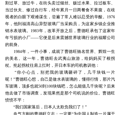
割过草、放过牛，在街头卖过烟丝、贩过水果、拉过板车、
当过伙夫、修过自行车，经年累月一日两餐食不果腹，在歧
视者的白眼下艰难谋生，尝遍了常人难以忍受的辛酸。1976
年，他到福清高山异型玻璃厂当采购员，为这家乡镇企业推
销水表玻璃。1983年，改革开放之后，曹德旺承包了这家年
年亏损的小厂——它便是后来震撼世界玻璃行业的福耀公司
的前身。
1984年，一件小事，成就了曹德旺驰名世界、辉煌一生
的美名。这一年，曹德旺去武夷山旅游，给妈妈买了根拐
杖。抡起拐杖往肩上扛时，开日本车的司机教训他：
“你小心点，别把我的玻璃砸碎了，几千块钱一
呢！”曹德旺心想，自己是做水表玻璃的，懂得行情，那片汽
车玻璃，顶多也就50到100块钱吧，怎么能值几千块呢？后来
他去做了市场调查，发现果然是那个司机说的价位。曹德旺
愤愤不平：
“我们国家落后，日本人太欺负我们了！”
血气方刚的曹德旺立志：一定要
“为中国人制造一片属