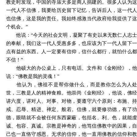
教史时发现，中国的寺庙大多是商人捐建的。很多人认为这
一代人不信佛，我要给历史留下记忆，告诉后人，这一代人
也信佛，这是我的责任。我始终感激当代政府给我提供了这
个机会。”
他说：
“今天的社会文明，凝聚了有史以来无数仁人志
的奉献，我们这一代人受惠多多，也应该为下一代人留下一
点有益的东西。人一定要有信仰，信什么都行，就怕什么都
不信！”
他硕大的办公桌上，只有电话、文件和《金刚经》，他
说：
“佛教是我的灵魂！”
他认为，佛祖不是帮你做什么，而是教你怎么为人处
世，三教是人的精神食粮。他崇尚《金刚经》，他说，佛经
讲六度，讲对人、对事、对物，要遵守六个原则：布施、持
戒、忍辱、精进、禅定、般若。信佛，就要修功德，有了功
德，眼睛就不会被任何东西蒙蔽，包括名、利、色，就能虔
诚、包容、真诚。宗教是神奇的，他笃信佛教中的因果，自
己也一直恪守感恩、无求的信仰，他一直用佛教的信仰和教