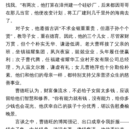
找我。”有两次，他打算在漳州建一个硅砂厂，后来都因哥哥
在那儿当官，他便改变计划，将工厂建到几千里外的海南去
了。
对子女，他遵循古训
“不求金银重重贵，但愿子孙个
贤”，教导子女，重在德育。因此，他的三个儿女，尽管家财
万贯，但个个朴实无华、谦逊低调。老大曹晖接了父亲的
班，坐镇福耀集团，夙兴夜寐，兢兢业业，头年履任便赢
利；次子曹代腾，任福建省耀华工业村开发有限公司总经
理，为人温文尔雅，谦虚有礼；女儿曹艳萍也十分勤俭朴
素。他们和他们的母亲一样，都特别支持父亲普济众生的慈
善事业。
曹德旺认为，财富像流水，不必给子女留太多钱，应该
留给他们智慧和修养。
“你有能力就有钱，没有能力，给你
少钱也会花光。他庆幸自己的孩子十分优秀，堪以告慰桑榆
晚景。
言谈之中，曹德旺的博闻强记、出口成章令我折服
——