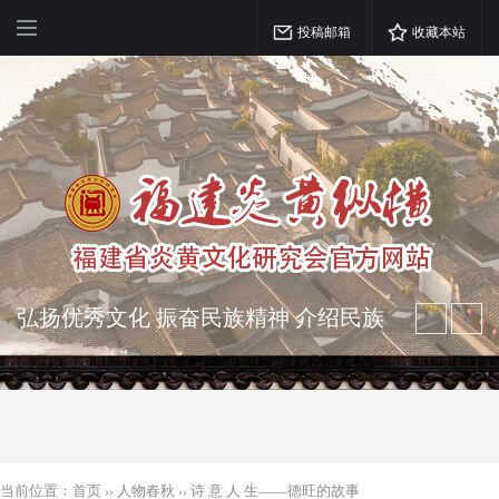
投稿邮箱
收藏本站
弘扬优秀文化 振奋民族精神 介绍民族
瑰宝 宣传中华精英
突出海西特色 报道台港澳侨 坚持古为
今用 力求雅俗共赏
当前位置：
首页
››
人物春秋
››
诗 意 人 生——德旺的故事