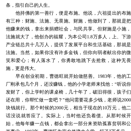
条，指引自己的人生。
他持佛的第一善行，便是布施。他说，六祖提出的布施
有三种：财施、法施、无畏施。财施，他做到了，那就是把
他赚来的钱，拿出来捐赠社会，与民共享。但财施是小施，
法施就大了，他创办的福耀，为本公司
1.8万多人，上、下
产业链总共十几万人，提供了发展平台和生活基础，那就是
法施。当然，如果你没有许多金钱，但你向弱者献出你的微
笑和爱心；有人落水了，你勇敢地跳下去抢救，这种无畏
施，更是伟大。
早在创业初期，曹德旺就开始做慈善。
1983年，他的工
厂刚承包几个月，还没赚钱，他的小学老师来找他：“听说你
发财了，你上学时的课桌椅，几十年了，破旧得很，孩子们
还在用，你帮忙做一套吧？”他问需要花多少钱，老师说2000
块钱就行。那个时候的2000元，相当于现在的10万元，他二
话没说就答应了。实际上，当时他还负着债。从那时候开
始，他每年赚一点钱，都会拿出一部分来资助孤寡贫弱和公