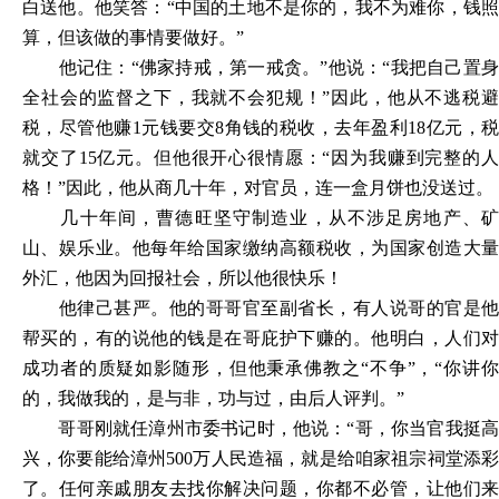
白送他。他笑答：“中国的土地不是你的，我不为难你，钱照
算，但该做的事情要做好。”
他记住：
“佛家持戒，第一戒贪。”他说：“我把自己置
全社会的监督之下，我就不会犯规！”因此，他从不逃税避
税，尽管他赚1元钱要交8角钱的税收，去年盈利18亿元，税
就交了15亿元。但他很开心很情愿：“因为我赚到完整的人
格！”因此，他从商几十年，对官员，连一盒月饼也没送过。
几十年间，曹德旺坚守制造业，从不涉足房地产、矿
山、娱乐业。他每年给国家缴纳高额税收，为国家创造大量
外汇，他因为回报社会，所以他很快乐！
他律己甚严。他的哥哥官至副省长，有人说哥的官是他
帮买的，有的说他的钱是在哥庇护下赚的。他明白，人们对
成功者的质疑如影随形，但他秉承佛教之
“不争”，“你讲
的，我做我的，是与非，功与过，由后人评判。”
哥哥刚就任漳州市委书记时，他说：
“哥，你当官我挺
兴，你要能给漳州500万人民造福，就是给咱家祖宗祠堂添彩
了。任何亲戚朋友去找你解决问题，你都不必管，让他们来