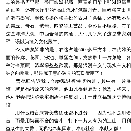
忘的是书房里那一整面巍巍书墙、画室的画架上那琳琅满目
的画卷，还有大厅里的
“高山流水”笔墨丹青、巨幅横空出
的瀑布墨宝、飘逸多姿的梅兰松竹四君子条幅，还有数不尽
的美玉、奇石、玻璃、陶瓷等工艺品，令你目不暇接。有了
这些洋洋大观、中西合璧的内涵，人们几乎忘了这是曹家别
墅，误以为撞入文化殿堂。
令人啼笑皆非的是，在这占地
6000多平方米，在优雅美
丽的长廊、花圃、泳池、雕塑之间，竟然辟出一片菜地，各
种时令菜蔬一派翠绿盈盈欲滴。那是浪漫主义与现实主义相
结合的幽默，那是属于慧心独具的曹氏智商了！
曹德旺告诉我，他参观过福特博物馆，其中有一片展
馆，就是福特原来的老宅。他由此得到启发；他想，将来，
他可能会把这栋豪宅捐给福耀集团，用于建立福耀历史博物
馆。
用什么语言来赞美曹德旺都不过分
——因为他不是用
言，而是用锲而不舍的奋斗，打下一片大有为的江山；用利
益众生的大爱，无私地奉献国家、奉献社会、奉献人群！