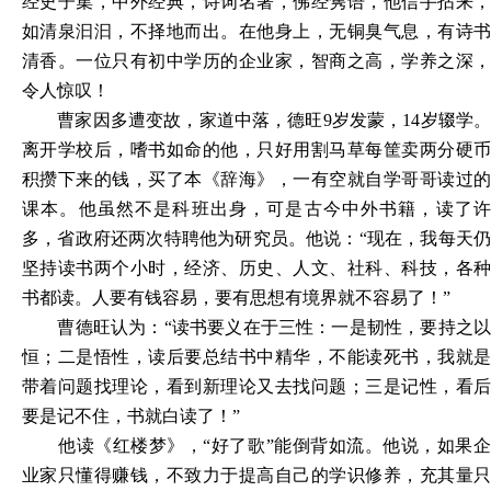
经史子集，中外经典，诗词名著，佛经隽语，他信手拈来，
如清泉汩汩，不择地而出。在他身上，无铜臭气息，有诗书
清香。一位只有初中学历的企业家，智商之高，学养之深，
令人惊叹！
曹家因多遭变故，家道中落，德旺
9岁发蒙，14岁辍学
离开学校后，嗜书如命的他，只好用割马草每筐卖两分硬币
积攒下来的钱，买了本《辞海》，一有空就自学哥哥读过的
课本。他虽然不是科班出身，可是古今中外书籍，读了许
多，省政府还两次特聘他为研究员。他说：“现在，我每天仍
坚持读书两个小时，经济、历史、人文、社科、科技，各种
书都读。人要有钱容易，要有思想有境界就不容易了！”
曹德旺认为：
“读书要义在于三性：一是韧性，要持之
恒；二是悟性，读后要总结书中精华，不能读死书，我就是
带着问题找理论，看到新理论又去找问题；三是记性，看后
要是记不住，书就白读了！”
他读《红楼梦》，
“好了歌”能倒背如流。他说，如果
业家只懂得赚钱，不致力于提高自己的学识修养，充其量只