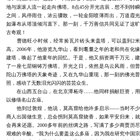
地与滚滚人流一起走向佛塔。8点45分开光吉辰，想不到转瞬
之间，风停雨住，浓云骤散，一轮金阳喷薄而出，万道霞光
如瀑布从塔顶倾泻直下。那一刻，千万善信共同见证了这旷
古奇观！
曹德旺小时候，经常捡瓦片砖头来盖塔，可以盖到
2
高。2006年，他游览九华山，看到耄耋之年的老和尚在化缘
建塔，唤起了他童年的回忆。于是，他又捐资两千万元，建
了一座七层铜铸万佛塔。开光之日，依然是乌云风雨，但普
陀山万佛塔的天象奇迹，又在九华山重现，那一刻的佛光普
照，感动了无数泪光闪闪的芸芸众生。
在山西五台山，在北京潭柘寺
……他同样捐献巨资，用
以修缮名山古庙。
他到过敦煌，他说，莫高窟给他许多启示
——当时不少
商人出国做生意，总会拐到莫高窟烧香，如果平安归来，就
会再来还愿。2000多年前的丝绸之路，写满了多少商贾历尽
艰难的辛酸。“我为什么要盖这么多庙，因为我在研究中国宗