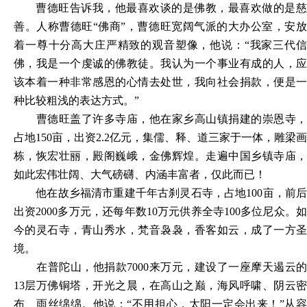
曹德旺告诉我，他最喜欢谈的是佛教，最喜欢做的是慈
善。人称曹德旺
“佛商”，曹德旺宽阔气派的大办公室，安
着一尊十分高大庄严精致的观音塑像，他说：“我家三代信
佛，我是一个虔诚的佛教徒。我认为一个事业有成的人，应
该本着一种非常感恩的心情去处世，我向社会捐款，便是一
种比较粗浅的表达方式。”
曹德旺盖了许多寺庙，他在家乡高山镇捐建的崇恩寺，
占地
150亩，出资2.2亿元，集儒、释、道三家于一体，雕梁画
栋，恢宏壮丽，殿阁巍峨，金佛辉煌。走遍中国乡镇寺庙，
如此宏伟壮阔、大气磅礴、内涵丰富者，仅此而已！
他在故乡福清市重建千年古刹灵石寺，占地
100亩，前
出资2000多万元，还每年数10万元供养全寺100多位尼众。如
今的灵石寺，青山秀水，梵音袅袅，香客如云，成了一方圣
境。
在普陀山，他捐款
7000来万元，建设了一座摩天遏云的
13层万佛铜塔，开光之晨，在高山之巅，海风呼啸、阴云密
布、雨丝绵绵。他说：“不用担心，太阳一定会出来！”从容