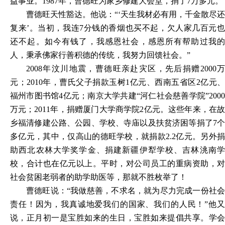
益事业。1987年，曹德旺为家乡修建大会堂，捐了7万多元。
曹德旺天性豁达。他说：
“‘天生我材必有用，千金散尽还
复来’。当初，我连7分钱的香烟也买不起，欠人家几百元也
还不起。如今有钱了，我感恩社会，感恩所有帮助过我的
人，秉承佛家行善积德的传统，我努力回馈社会。”
2008年汶川地震，曹德旺亲赴灾区，先后捐赠2000万
元；2010年，曹氏父子捐款玉树1亿元、西南五省区2亿元、
福州市图书馆4亿元；南京大学共建“河仁社会慈善学院”2000
万元；2011年，捐赠厦门大学商学院2亿元。这些年来，在故
乡福清修建公路、公园、学校、寺庙以及扶贫济困等捐了7个
多亿元，其中，仅高山的德旺学校，就捐款2.2亿元。另外捐
助西北农林大学奖学金、捐建新疆伊犁学校、吉林洮南学
校，合计也在亿元以上。平时，对公司员工的重病资助，对
社会贫困老弱者的助学助医等，那就不胜枚举了！
曹德旺说：
“我做慈善，不求名，就为尽力完成一份社
责任！因为，我真诚地爱我们的国家、我们的人民！”他又
说，正月初一是宝胜如来的生日，宝胜如来提倡共享。学会