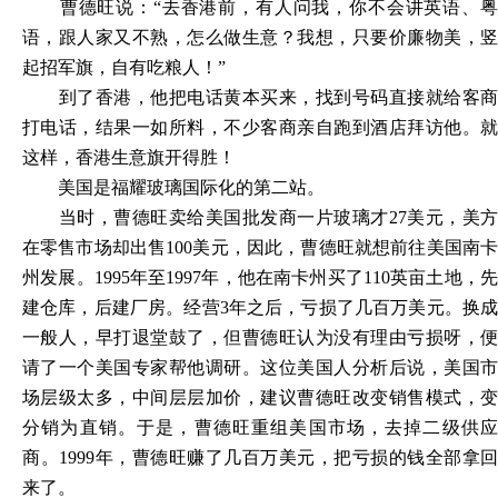
曹德旺说：
“去香港前，有人问我，你不会讲英语、
语，跟人家又不熟，怎么做生意？我想，只要价廉物美，竖
起招军旗，自有吃粮人！”
到了香港，他把电话黄本买来，找到号码直接就给客商
打电话，结果一如所料，不少客商亲自跑到酒店拜访他。就
这样，香港生意旗开得胜！
美国是福耀玻璃国际化的第二站。
当时，曹德旺卖给美国批发商一片玻璃才
27美元，美
在零售市场却出售100美元，因此，曹德旺就想前往美国南卡
州发展。1995年至1997年，他在南卡州买了110英亩土地，先
建仓库，后建厂房。经营3年之后，亏损了几百万美元。换成
一般人，早打退堂鼓了，但曹德旺认为没有理由亏损呀，便
请了一个美国专家帮他调研。这位美国人分析后说，美国市
场层级太多，中间层层加价，建议曹德旺改变销售模式，变
分销为直销。于是，曹德旺重组美国市场，去掉二级供应
商。1999年，曹德旺赚了几百万美元，把亏损的钱全部拿回
来了。