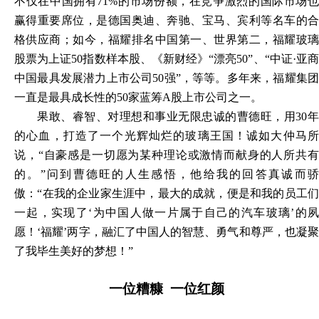
不仅在中国拥有71%的市场份额，在竞争激烈的国际市场也
赢得重要席位，是德国奥迪、奔驰、宝马、宾利等名车的合
格供应商；如今，福耀排名中国第一、世界第二，福耀玻璃
股票为上证50指数样本股、《新财经》“漂亮50”、“中证·亚商
中国最具发展潜力上市公司50强”，等等。多年来，福耀集团
一直是最具成长性的50家蓝筹A股上市公司之一。
果敢、睿智、对理想和事业无限忠诚的曹德旺，用
30
的心血，打造了一个光辉灿烂的玻璃王国！诚如大仲马所
说，“自豪感是一切愿为某种理论或激情而献身的人所共有
的。”问到曹德旺的人生感悟，他给我的回答真诚而骄
傲：“在我的企业家生涯中，最大的成就，便是和我的员工们
一起，实现了‘为中国人做一片属于自己的汽车玻璃’的夙
愿！‘福耀’两字，融汇了中国人的智慧、勇气和尊严，也凝聚
了我毕生美好的梦想！”
一位糟糠
一位红颜