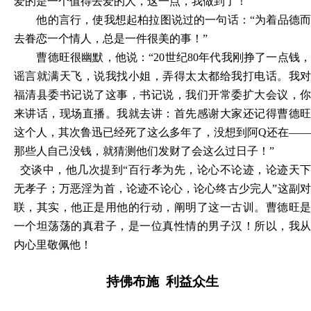
爱的是一个值得去爱的人，这一点，我做到了！”
他的言行，使我想起柏拉图说过的一句话：
“为着品德
去眷恋一个情人，总是一件很美的事！”
曹德旺很幽默，他说：
“20世纪80年代我刚挣了一点钱
谣言就满天飞，说我找小姐，弄得太太都给我打电话。我对
福清县委书记说了这事，书记说，我们开常委扩大会议，你
来讲话，现场直播。我就去讲：首先感谢大家还记得曹德旺
这个人，其次鲁迅已经死了这么多年了，没想到阿Q还在——
那些人自己没钱，就猜测他们发财了会这么过日子！”
交谈中，他几次提到
“百行孝为先，论心不论迹，论迹天
无孝子；万恶淫为首，论迹不论心，论心终古少完人”这副对
联，其实，他正是用他的行动，阐明了这一古训。曹德旺是
一个坦荡荡的真君子，是一位真性情的男子汉！所以，我从
内心里敬佩他！
持佛布施
利益众生