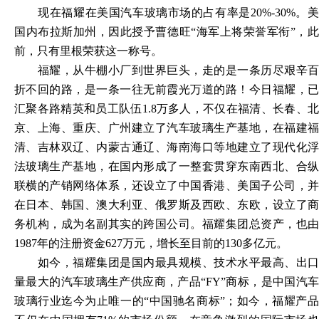
现在福耀在美国汽车玻璃市场的占有率是
20%-30%。
国内布拉斯加州，因此授予曹德旺“海军上将荣誉军衔”，此
前，只有里根荣获这一称号。
福耀，从牛棚小厂到世界巨头，走的是一条历尽艰辛百
折不回的路，是一条一往无前霞光万道的路！今日福耀，已
汇聚各路精英和员工队伍
1.8万多人，不仅在福清、长春、
京、上海、重庆、广州建立了汽车玻璃生产基地，在福建福
清、吉林双辽、内蒙古通辽、海南海口等地建立了现代化浮
法玻璃生产基地，在国内形成了一整套贯穿东南西北、合纵
联横的产销网络体系，还设立了中国香港、美国子公司，并
在日本、韩国、澳大利亚、俄罗斯及西欧、东欧，设立了商
务机构，成为名副其实的跨国公司。福耀集团总资产，也由
1987年的注册资金627万元，增长至目前的130多亿元。
如今，福耀集团是国内最具规模、技术水平最高、出口
量最大的汽车玻璃生产供应商，产品
“FY”商标，是中国汽车
玻璃行业迄今为止唯一的“中国驰名商标”；如今，福耀产品