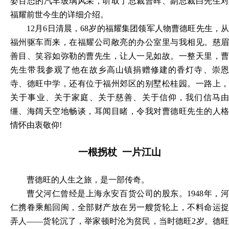
姿百态的汽车玻璃风采，听取了总裁曹晖、副总裁白先生对
福耀前世今生的详细介绍。
12月6日清晨，68岁的福耀集团领军人物曹德旺先生，从
福州驱车而来，在福耀公司敞亮的办公室里与我相见。慈眉
善目、笑容如弥勒的曹先生，让人一见如故。一整天里，曹
先生带我参观了他在故乡高山镇捐赠修建的香灯寺、崇恩
寺、德旺中学，还有位于福州郊区的别墅松桂园。一路上，
关于事业、关于家庭、关于慈善、关于信仰，我们信马由
缰、海阔天空地畅谈，耳闻目睹，令我对曹德旺先生的人格
情怀由衷敬仰!
一根拐杖
一片江山
曹德旺的人生之旅，是一部传奇。
曹父河仁曾经是上海永安百货公司的股东。
1948年，
仁携眷乘船回闽，全部财产放在另一艘货轮上，不料命运捉
弄人——货轮沉了，举家顿时沦为贫民，当时德旺2岁。德旺