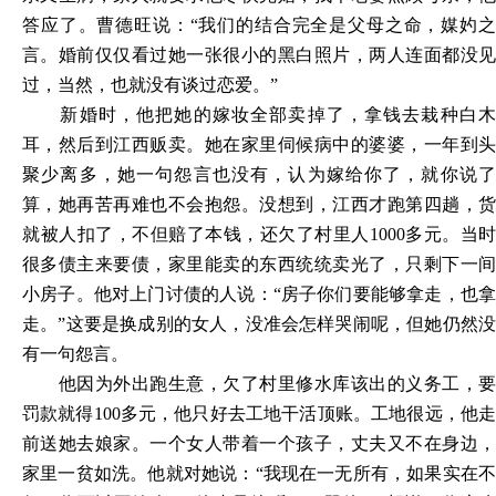
答应了。曹德旺说：“我们的结合完全是父母之命，媒妁之
言。婚前仅仅看过她一张很小的黑白照片，两人连面都没见
过，当然，也就没有谈过恋爱。”
新婚时，他把她的嫁妆全部卖掉了，拿钱去栽种白木
耳，然后到江西贩卖。她在家里伺候病中的婆婆，一年到头
聚少离多，她一句怨言也没有，认为嫁给你了，就你说了
算，她再苦再难也不会抱怨。没想到，江西才跑第四趟，货
就被人扣了，不但赔了本钱，还欠了村里人
1000多元。当时
很多债主来要债，家里能卖的东西统统卖光了，只剩下一间
小房子。他对上门讨债的人说：“房子你们要能够拿走，也拿
走。”这要是换成别的女人，没准会怎样哭闹呢，但她仍然没
有一句怨言。
他因为外出跑生意，欠了村里修水库该出的义务工，要
罚款就得
100多元，他只好去工地干活顶账。工地很远，他
前送她去娘家。一个女人带着一个孩子，丈夫又不在身边，
家里一贫如洗。他就对她说：“我现在一无所有，如果实在不