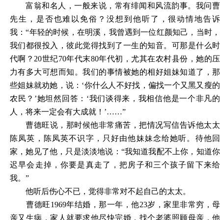
富翁和名人，一般来说，常有绯闻和风流韵事。我问曹
先生，是否也难以免俗？没想到他听了，很动情地告诉
我：
“年轻的时候，在明溪，我曾遇到一位红颜知己，当时
我们都很投入，彼此觉得找到了一生的知音。可那是什么时
代啊？20世纪70年代末80年代初，尤其在农村县份，她的压
力有多大可想而知。我们的事情被她的相好姐妹知道了，那
些姐妹就劝她，说：‘你什么人不好找，偏找一个又黑又瘦的
农民？’她坦然回答：‘我们谈得来，我相信他是一个非凡的
人，将来一定会有大成就！’……”
曹德旺说，那时候他非常痛苦，把情况写信告诉他太太
陈凤英，陈凤英不识字，只好由他妹妹念给她听。待他回
家，她见了他，只是淡淡地说：
“我知道我配不上你，知道
迟早会走掉，你要是真走了，把房子和三个孩子留下来给
我。”
他听后伤心不已，觉得非常对不起自己的太太。
曹德旺
1969年结婚，那一年，他23岁，家里非常穷，母
亲又生病，家人就要求他尽快完婚，找个老婆照顾母亲，他