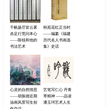
千帆扬尽皆云雾
秋苑花红正当时
赤足行荒问本心
——编纂《福建
——陈锐和他的
历代名人书画选
书法艺术
集》史话
心灵的自然情思
艺笔写仁心 丹青
——胡振德近期
寄精神 ——品读
油画风景写生创
潘玉珂艺术人生
作刍议