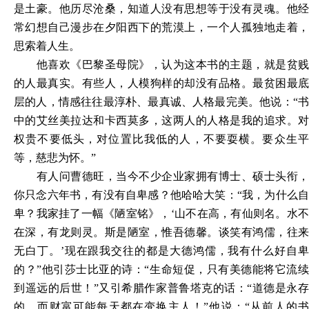
是土豪。他历尽沧桑，知道人没有思想等于没有灵魂。他经
常幻想自己漫步在夕阳西下的荒漠上，一个人孤独地走着，
思索着人生。
他喜欢《巴黎圣母院》，认为这本书的主题，就是贫贱
的人最真实。有些人，人模狗样的却没有品格。最贫困最底
层的人，情感往往最淳朴、最真诚、人格最完美。他说：
“
中的艾丝美拉达和卡西莫多，这两人的人格是我的追求。对
权贵不要低头，对位置比我低的人，不要耍横。要众生平
等，慈悲为怀。”
有人问曹德旺，当今不少企业家拥有博士、硕士头衔，
你只念六年书，有没有自卑感？他哈哈大笑：
“我，为什么
卑？我家挂了一幅《陋室铭》，‘山不在高，有仙则名。水不
在深，有龙则灵。斯是陋室，惟吾德馨。谈笑有鸿儒，往来
无白丁。’现在跟我交往的都是大德鸿儒，我有什么好自卑
的？”他引莎士比亚的诗：“生命短促，只有美德能将它流续
到遥远的后世！”又引希腊作家普鲁塔克的话：“道德是永存
的，而财富可能每天都在变换主人！”他说：“从前人的书