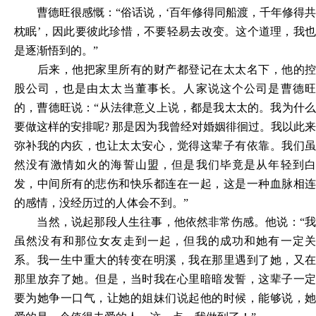
曹德旺很感慨：
“俗话说，‘百年修得同船渡，千年修得共
枕眠’，因此要彼此珍惜，不要轻易去改变。这个道理，我也
是逐渐悟到的。”
后来，他把家里所有的财产都登记在太太名下，他的控
股公司，也是由太太当董事长。人家说这个公司是曹德旺
的，曹德旺说：
“从法律意义上说，都是我太太的。我为什
要做这样的安排呢? 那是因为我曾经对婚姻徘徊过。我以此来
弥补我的内疚，也让太太安心，觉得这辈子有依靠。我们虽
然没有激情如火的海誓山盟，但是我们毕竟是从年轻到白
发，中间所有的悲伤和快乐都连在一起，这是一种血脉相连
的感情，没经历过的人体会不到。”
当然，说起那段人生往事，他依然非常伤感。他说：
“
虽然没有和那位女友走到一起，但我的成功和她有一定关
系。我一生中重大的转变在明溪，我在那里遇到了她，又在
那里放弃了她。但是，当时我在心里暗暗发誓，这辈子一定
要为她争一口气，让她的姐妹们说起他的时候，能够说，她