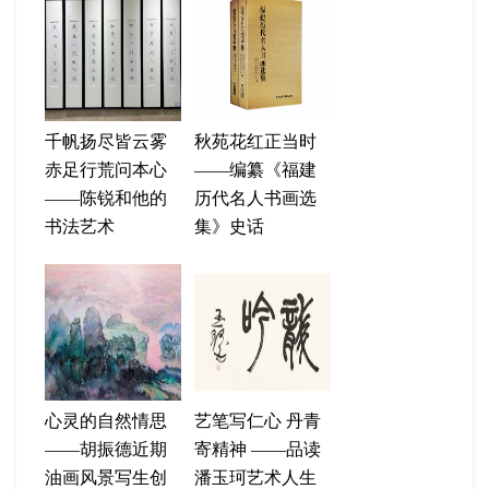
千帆扬尽皆云雾
秋苑花红正当时
赤足行荒问本心
——编纂《福建
——陈锐和他的
历代名人书画选
书法艺术
集》史话
心灵的自然情思
艺笔写仁心 丹青
——胡振德近期
寄精神 ——品读
油画风景写生创
潘玉珂艺术人生