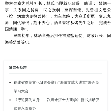
举林炳章为总社社长，林氏当即就职致辞，略谓："禁烟一
事，关系国之贫富，民之强弱，至深至钜。先曾祖文忠公
（按：炳章为则徐曾孙），力主禁绝，为佥壬所厄，赍志九
原，国仇家恨，刻不去心，炳章誓将从诸先生之后，完成吾
国禁烟一举”。
民国初年，林炳章先后担任福建盐运使、财政厅长、闽
海关监督等职。
研究会动态
福建省炎黄文化研究会举行“海峡文脉大讲堂”暨会员
学习大会
《行道莫先立身——跟着余潜士去研学》新书捐赠仪
式在永泰举办