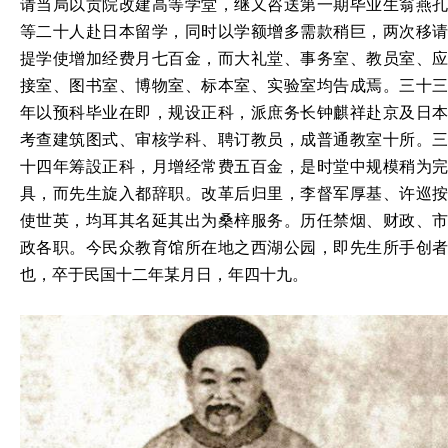
请当局以贡院改建高等学堂，继又咨送第一期毕业生翁燕孔
等二十人赴日本留学，同时以学额增多需款稍巨，两次移请
提学使增加经费月七百金，而大礼堂、事务室、教员室、应
接室、图书室、博物室、标本室、实验室均告成焉。三十三
年以预科毕业在即，规设正科，派庶务长钟麒祥赴京及日本
考查建筑图式、审核学科、聘订教员，成普通教室十所。三
十四年筹設正科，月增经常费五百金，是时堂中规模稍为完
具，而先生旋入都辞职。改革后归里，李督军厚基、许巡按
使世英，均耳其名延其出为桑梓服务。历任禁烟、财政、市
政各职。今民众教育馆所在地之西湖公园，即先生所手创者
也，卒于民国十二年某月日，年四十九。