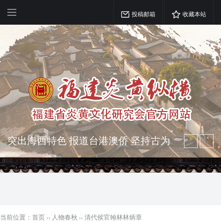
投稿邮箱
收藏本站
弘扬优秀文化 振奋民族精神 介绍民族
瑰宝 宣传中华精英
突出海西特色 报道台港澳侨 坚持古为
今用 力求雅俗共赏
当前位置：
首页
››
人物春秋
››
清代侯官翰林林炳章