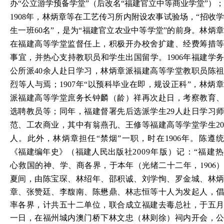
办“公立游学预备学堂”（后改名“福建官立中等商业学堂”）；
1908年，林炳章等在工艺传习所内附设农事试验场，“招收学
生一班60名”，是为“福建官立农业中等学堂”的前身。林炳章
在福建高等学堂监督任上，积极开办校舍扩建、经费筹措等
事宜，并热心支持教职员和学生出国留学。1906年福建学务
公所派40余人赴日学习，林炳章派福建高等学堂教职员陈祖
烈等人与焉；1907年“以预科毕业在即，规设正科”，林炳章
派福建高等学堂庶务长钟麟（龄）祥再次赴日，考察教育、
选聘教员等；同年，福建督署先后选派学生29人赴日学习师
范、工农商业，其中有翁燕孔、王修等福建高等学堂学生20
人。此外，林炳章担任“禁烟”一职，时在1906年。陈遵统
《福建编年史》（福建人民出版社
2009
年版）记：“福建热
救国的神、学、商各界，于本年（光绪二十二年，1906
心
夏间，由陈宝琛、林绍年、邵积诚、刘学恂、罗金城、林炳
章、张赞廷、李馥南、陈懋鼎、林志恒等十人为发起人，倡
率各界，计共五十二单位，联合成立福建去毒总社，于五月
一日，在福州城内澳门桥下林文忠（林则徐）祠内开会，公