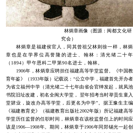
林炳章画像（图源：
闽都文化研
究会）
林炳章是福建侯官人，同其曾祖父林则徐一样，林炳
章也是在学界位高誉隆的进士、翰林：清光绪二十年
（1894）甲午恩科二甲第90名进士，翰林。
1906
年，林炳章应聘担任福建高等学堂监督。《中国教
育年鉴》（1933年版）记载说：“公立中学，福建首先开办者
为省立福州中学（清光绪二十七年由省会官绅发起，就凤池
书院旧址改建，初名全闽大学堂， 翌年招考当时举贡生童入
堂肄业，旋改办高等学堂，后更名为中学”。据王豫生主编
《福建教育史》（福建教育出版社2002年版）所记福建高等
学堂历任监督的任职时间，林炳章在该校监督任上的时间应
该是1906—1908年。期间，林炳章于1906年同郑锡光一起创