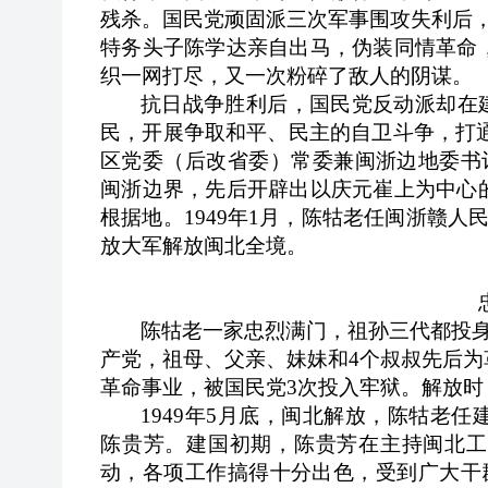
残杀。国民党顽固派三次军事围攻失利后
特务头子陈学达亲自出马，伪装同情革命
织一网打尽，又一次粉碎了敌人的阴谋。
抗日战争胜利后，国民党反动派却在
民，开展争取和平、民主的自卫斗争，打通
区党委（后改省委）常委兼闽浙边地委书
闽浙边界，先后开辟出以庆元崔上为中心
根据地。1949年1月，陈牯老任闽浙赣
放大军解放闽北全境。
陈牯老一家忠烈满门，祖孙三代都投
产党，祖母、父亲、妹妹和4个叔叔先后
革命事业，被国民党3次投入牢狱。解放时
1949
年5月底，闽北解放，陈牯老任
陈贵芳。建国初期，陈贵芳在主持闽北工
动，各项工作搞得十分出色，受到广大干群