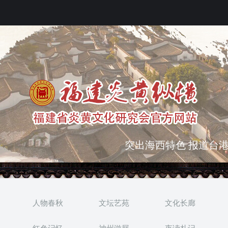
弘扬优秀文化 振奋民族
突出海西特色 报道台港
人物春秋
文坛艺苑
文化长廊