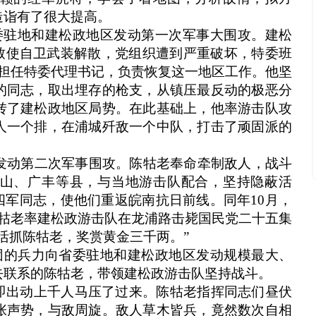
造诣有了很大提高。
委驻地和建松政地区发动第一次军事大围攻。建松
，致使自卫武装解散，党组织遭到严重破坏，特委班
政担任特委代理书记，负责恢复这一地区工作。他坚
的同志，取出埋存的枪支，从镇压最反动的极恶分
转了建松政地区局势。在此基础上，他率游击队攻
人一个排，在浦城歼敌一个中队，打击了顽固派的
发动第二次军事围攻。陈牯老奉命牵制敌人，战斗
山、广丰等县，与当地游击队配合，坚持隐蔽活
新四军同志，使他们重返皖南抗日前线。同年10月，
陈牯老率建松政游击队在龙浦路击毙国民党二十五集
活抓陈牯老，奖赏黄金三千两。”
个团的兵力向省委驻地和建松政地区发动规模最大、
去联系的陈牯老，带领建松政游击队坚持战斗。
即出动上千人马压了过来。陈牯老指挥同志们昼伏
张声势，与敌周旋。敌人草木皆兵，竟然数次自相