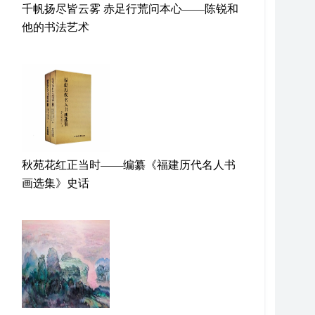
千帆扬尽皆云雾 赤足行荒问本心——陈锐和
他的书法艺术
秋苑花红正当时——编纂《福建历代名人书
画选集》史话