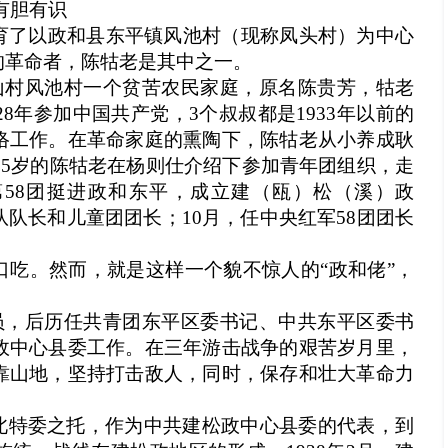
有胆有识
育了以政和县东平镇风池村（现称凤头村）为中心
的革命者，陈牯老是其中之一。
山村风池村一个贫苦农民家庭，原名陈贵芳，牯老
8年参加中国共产党，3个叔叔都是1933年以前的
络工作。在革命家庭的熏陶下，陈牯老从小养成耿
仅15岁的陈牯老在杨则仕介绍下参加青年团组织，走
军第58团挺进政和东平，成立建（瓯）松（溪）政
队长和儿童团团长；10月，任中央红军58团团长
口吃。然而，就是这样一个貌不惊人的“政和佬”，
员，后历任共青团东平区委书记、中共东平区委书
政中心县委工作。在三年游击战争的艰苦岁月里，
靠山地，坚持打击敌人，同时，保存和壮大革命力
东北特委之托，作为中共建松政中心县委的代表，到