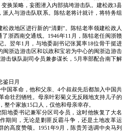
，变换策略，妄图潜入内部搞垮游击队。建松政3县
，派人与游击队联系。陈牯老将计就计，将特务组
建松政地区进行新的“清剿”。陈牯老率领建松政人
了浙西南交通线。1946年11月，陈牯老任闽浙赣
记。翌年1月，与地委副书记张翼率18位骨干挺进
的闽浙边游击区和以政和宝岩为中心的闽浙边游击
人民游击纵队副司令员兼参谋长，5月率部配合南下解
忠鉴日月
身中国革命，他和父亲、4个叔叔先后都加入中国共
为革命壮烈牺牲。母亲叶彩菊义无反顾地支持儿子的
，整个家族15口人，仅他和母亲幸存。
建阳地委书记兼军分区司令员，这时他恢复了大名
作期间，无论是剿匪反霸斗争，还是土地改革运
的高度赞颂。1951年9月，陈贵芳选调中央马列