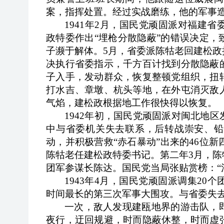
案，指挥处置。经过实战磨练，他的军事
1941
年2月，国民党顽固派对福建省
政特委作出“埋枪分散隐蔽”的错误决定
子濒于解体。5月，省委派陈牯老回建松
决执行省委指示，千方百计找到分散隐蔽
子入手，发动群众，恢复整顿党组织，扭
打水吉、章墩、杭头等地，在外屯消灭敌
气焰，建松政根据地工作很快得以恢复。
1942
年初，国民党顽固派对闽北地区
中与省委机关失去联系，后转战崇安、铅
动，并积极营救“赤石暴动”出来的46位
陈牯老任建松政特委书记。第二年3月，
团军参谋长陈达。国民党当局张贴赏榜：“
1943
年4月，国民党顽固派调集20
时间最长的第三次军事大围攻。与省委失
一次，敌人发现建瓯地界的游击队，
夜行，迂回规避，时而隐蔽休整，时而虚