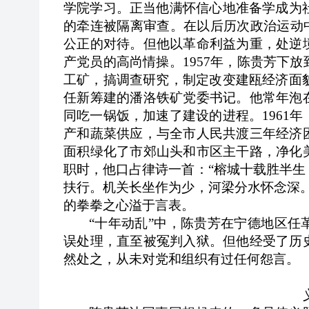
学院学习。正当他满怀信心地准备学成为社
的牵连被隔离审查。在以后历次政治运动
公正的对待。但他以革命利益为重，处逆
产党员的高尚情操。1957年，陈贵芳下
工矿，搞调查研究，制定改变建瓯经济面貌
任新筹建的潘洛铁矿党委书记。他常年泡
同吃一锅饭，加速了建设的进程。1961
产和蔬菜供应，与全市人民共渡三年经济
面积绿化了市郊山头和市区主干路，净化
职时，他口占律诗一首：“榕城十载胜半
扶行。机关长坐作为少，河梁分水怀念深
的拳拳之心溢于言表。
“十年动乱”中，陈贵芳在宁德地区
误处理，直至被冤判入狱。但他经受了历
然处之，从未对党和组织有过任何怨言。