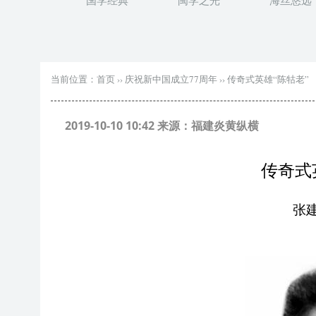
国学经典
闽学之光
海丝悠远
当前位置：
首页
››
庆祝新中国成立77周年
››
传奇式英雄“陈牯老”
2019-10-10 10:42 来源：福建炎黄纵横
传奇式
张