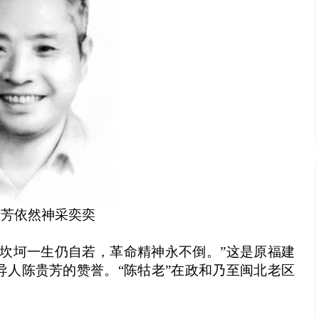
贵芳依然神采奕奕
。坎坷一生仍自若，革命精神永不倒。”这是原福建
导人陈贵芳的赞誉。“陈牯老”在政和乃至闽北老区