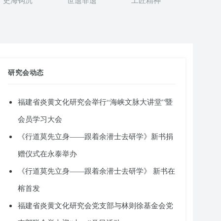
史海钩沉
世遗非遗
工匠精神
研究会动态
福建省炎黄文化研究会举行“海峡文脉大讲堂”暨
会员学习大会
《行道莫先立身——跟着余潜士去研学》新书捐
赠仪式在永泰举办
《行道莫先立身——跟着余潜士去研学》 新书在
榕首发
福建省炎黄文化研究会党支部与林则徐基金会党