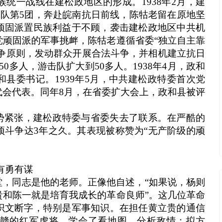
统一战线在建松政地区的形成。1938年2月，建
支队第5团，奔赴皖南抗日前线，陈牯老留在原地坚
顽固派置民族利益于不顾，袭击建松政地区中共机
党顽固派的军事挑衅，陈牯老遵循省委“独立自主靠
斗争原则，发动群众开展合法斗争，并相机建立抗日
0多人，游击队扩大到50多人。1938年4月，政和
县委书记。1939年5月，中共建松政特委首次党
代会代表。同年8月，在省委扩大会上，政和县被评
。
势紧张，建松政特委与省委失去了联系。在严酷的
顽斗争达3年之久。其表现被称赞为“无产阶级的顽
有勇有谋
堂，同志是他的老师。正像他自述，“如果说，杨则
贵和陈一就是培育我成长的革命良师”。这几位革命
识文断字，特别是军事知识。在担任黄立贵的通信
赣的红军虎将，学会了看地图，分析敌情；拟方