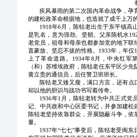
疾风暴雨的第二次国内革命战争，孕
的建松政革命根据地，也造就了成千上万
1918
年6月，陈牯老出生于东平镇高
是乳名，意为强劲、坚韧。父亲陈机水192
老党员，祖母和母亲也都参加党的地下联
直豪放、坚忍不拔的性格。1933年，年
上了革命道路。1934年8月，中央红
（和）苏维埃政府，陈牯老任东平区少先队
黄立贵的通信员，后任警卫班班长。
陈牯老又矮又瘦，满口方言，还有点
却以他的胆识与战功书写着传奇。
1936
年1月，陈牯老转为中共正式党
记、中共政和中心区委书记，并参加建松
陈牯老坚持依靠群众，开展隐蔽斗争，依
量。
1937
年“七七”事变后，陈牯老受闽