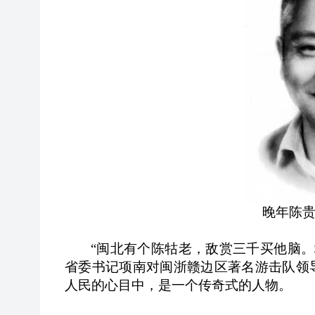
晚年陈
“闽北有个陈牯老，敌赏三千买他脑
省委书记项南对闽浙赣边区著名游击队领
人民的心目中，是一个传奇式的人物。