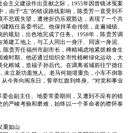
会主义建设作出贡献之际，1955年因曾镜冰冤案
中，由于“左”的错误路线影响，陈贵芳一直受到不
境不悲观失望，遭挫折仍乐观豁达，表现了一个共
放到建瓯任县委书记。他保持革命传统，走遍城镇、
的规划，出色地完成了任务。1958年，陈贵芳调
在筹建工地上，与工人同出一身汗、同滚一身泥、
年，陈贵芳任福州市副市长，殚精竭虑地紧抓粮食生
困难时期。他还通过组织全市性植树绿化运动，大
美化榕城，造福子孙后代。在调离省城前往宁德任
生，未立新功羞煞人。老马何能堪重负，小车不倒靠
。从今奔向闽东日，誓举红旗到终身。”对党和事业
任革委会副主任、地委常委期间，又遭到不应有的错
史的严峻考验和磨难，始终以一个革命者的襟怀泰
义重如山