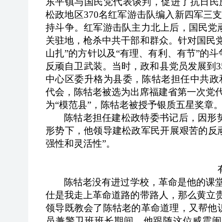
东平镇与国民党代表谈判，促进了抗日民族
松政地区370名红军游击队编入新四军三
持斗争。红军游击队主力北上后，国民党
关驻地，枪杀中共干部和群众。针对国民
山扎”的方针以及“有理、有利、有节”的
反顽自卫武装。当时，政和县党员发展到35
中心区委升格为县委，陈牯老担任中共政和
代会，陈牯老被选为出席福建省第一次党
为“模范县”，陈牯老被授予银质五星奖章
陈牯老担任建松政特委书记后，因形
形势下，他领导建松政军民开展艰苦的反
强性和灵活性”。
陈牯老没有进过学校，革命是他的课
仕是我走上革命道路的带路人，那么黄立
领导既教会了陈牯老的革命道理，又帮他
员兼警卫班班长期间，他跟随这位威震闽