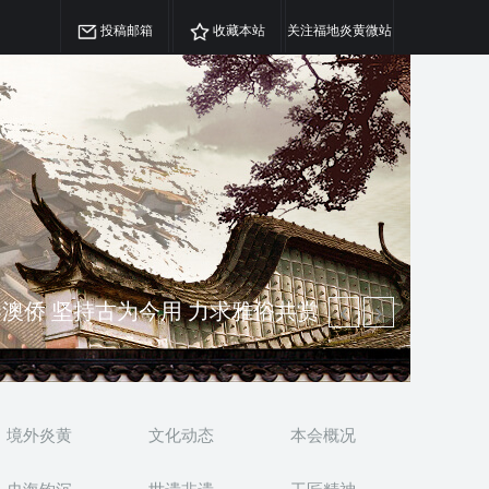
投稿邮箱
收藏本站
关注福地炎黄微站
精神 介绍民族瑰宝 宣传中华精英
澳侨 坚持古为今用 力求雅俗共赏
境外炎黄
文化动态
本会概况