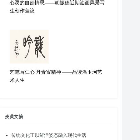
心灵的自然情思——胡振德近期油画风景写
生创作刍议
艺笔写仁心 丹青寄精神 ——品读潘玉珂艺
术人生
炎黄文摘
传统文化正以鲜活姿态融入现代生活