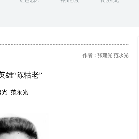
红色记忆
神州游屐
夜读札记
作者：张建光 范永光
英雄“陈牯老”
建光 范永光