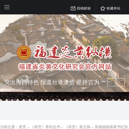
投稿邮箱
收藏本站
弘扬优秀文化 振奋民族精神 介绍民族
瑰宝 宣传中华精英
突出海西特色 报道台港澳侨 坚持古为
今用 力求雅俗共赏
当前位置：
首页
››
《亲历》系列丛书
››
《亲历》第九辑
››
宋德福抱病著书纪实