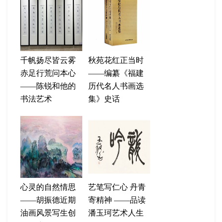
千帆扬尽皆云雾
秋苑花红正当时
赤足行荒问本心
——编纂《福建
——陈锐和他的
历代名人书画选
书法艺术
集》史话
心灵的自然情思
艺笔写仁心 丹青
——胡振德近期
寄精神 ——品读
油画风景写生创
潘玉珂艺术人生