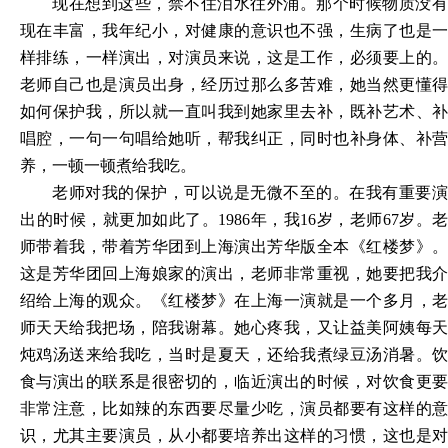
现在想到这些，禁不住泪水往外涌。那个时候物质没有
现在丰富，我年纪小，对健康的意识也不强，生病了也是一
样排练，一样演出，对演员来说，这是工作，必须要上的。
老师自己也是演员出身，经历过那么多苦难，她当然更懂得
如何保护我，所以就一直叫我到她家里去补，既补艺术、补
唱腔，一句一句唱给她听，帮我纠正，同时也补身体、补营
养，一顿一顿煮给我吃。
老师对我的保护，可以说是无微不至的。在我有重要演
出的时候，就更加如此了。1986年，我16岁，老师67岁。老
师带着我，带着芳华团到上海演出芳华版全本《红楼梦》。
这是芳华团回上海娘家的演出，老师非常重视，她要把我介
绍给上海的观众。《红楼梦》在上海一演就是一个多月，老
师天天给我把场，陪我谢幕。她心疼我，又让益美阿姨每天
炖鸡汤送来给我吃，当时是夏天，还给我煮绿豆汤消暑。饮
食与演出的联系是很密切的，临近演出的时候，对饮食更要
非常注意，比如辣的东西要尽量少吃，演员都要有这样的意
识，尤其主要演员，从小都要培养出这样的习惯，这也是对