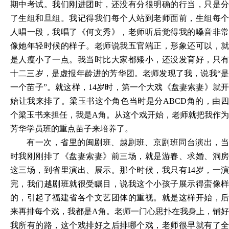
期中考试。我们刚进团时，还没有分很明确的行当，只是分
了生组和旦组。我记得我们每个人站到老师面前，生组每个
人唱一段，我唱了《何文秀》，老师听后觉得我的嗓音非常
像她年轻时候的样子。老师说我五官端正，形象还可以，就
是人瘦小了一点。我当时比大家都矮小，还没发育好，只有
十二三岁，是虚报年龄进的芳华团。老师发现了我，说我“是
一个苗子”。就这样，14岁时，第一个大戏《盘妻索妻》就开
始让我来排了。梁玉书这个角色当时是分ABCD角的，由四
个梁玉书来担任，我是A角。从这个戏开始，老师就把我作为
芳华学员班的重点苗子来培养了。
有一次，省里的闽剧班、越剧班、京剧班同台演出，当
时我刚刚排了《盘妻索妻》前三场，就是游春、求婚、洞房
这三场，到省里演出、展示。那个时候，我只有14岁，一演
完，我们越剧班就很受瞩目，说我这个小孩子展示得蛮像样
的，引起了福建省各个文艺团体的重视。就是这样开始，后
来再排每个戏，我都是A角。老师一门心思扑在我身上，铺好
我所有的路，这个戏排好之后排哪个戏，老师很早就有了全