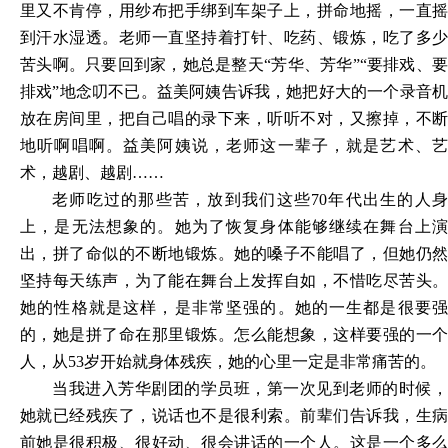
里又不肯停，用纱布把手绑到车架子上，拼命地摇，一直摇
到汗水湿透。老师一直坚持着打针、吃药、锻炼，吃了多少
苦头啊。只要回到家，她总是整天“芳华、芳华”“要排戏、要
排戏”地念叨不已。益美阿姨告诉我，她把好大的一个录音机
放在房间里，把自己唱的录下来，听听不对，又擦掉，不断
地听啊唱啊。益美阿姨说，老师这一辈子，就是艺术、艺
术，越剧、越剧……
老师吃过的那些苦，放到我们这些70年代出生的人身
上，是无法想象的。她为了恢复身体能够继续在舞台上演
出，拼了命似的不断地锻炼。她的嗓子不能唱了，但她仍然
坚持每天练声，为了能在舞台上发挥自如，不惜吃尽苦头。
她的性格就是这样，是非常坚强的。她的一生都是很要强
的，她是拼了命在那里锻炼。怎么能想象，这样要强的一个
人，从53岁开始就身体残疾，她的心里一定是非常痛苦的。
当我进入芳华剧团的学员班，第一次见到老师的时候，
她就已经残疾了，说话也不是很利索。前辈们告诉我，生病
前她是很积极、很好动、很会讲话的一个人。这是一个多么