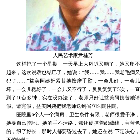
人民艺术家尹桂芳
这样拖了一个星期，一天早上大喇叭又响了，她又爬不
起来，这次说话也结巴了，她说：“我……我……我老毛病又
犯了……”益美阿姨赶紧替她按摩手臂，一会儿好，一会儿
坏，一会儿摁好了，一会儿又不行了，反反复复了5次，一直
到了10点多钟，实在没办法了，老师只好让益美阿姨替她请
假。请完假，益美阿姨把我老师送到省立医院住院。
医院里6个人一个病房，卫生条件有限，老师很爱干净，
她要自己拖地。她的手不活络，却还硬撑着织绒线，宝蓝色
的，织了好长，那时人都要昏过去了，她还在说“下定决心，
不怕牺牲”。