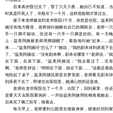
后来真的昏过去了，昏了六天六夜，她自己不知道，当
时真是吓死人了，吊瓶吊了一个月，这样危险期才算过去。
接下来老师被送到龙华医院3个月，依然是住院。益美阿
姨没有地方睡觉，老师就叫她睡在自己的脚跟后，老师一只
手一只脚不能动，但还有一只手一只脚是好的。有一天晚
上，益美阿姨被老师用脚踢醒了，着急地叫她“起来……起
来……”益美阿姨问“怎么了？”她说：“我的剧本掉到床底下去
了。”益美阿姨说：“没有剧本啊，剧本在哪里？”老师说：“就
在下面，在床下面。”益美阿姨说：“我去看过了，没有
啊。”老师坚持说：“明明在下面，就在下面……”说着还着急
地拍起了桌子，益美阿姨说那是在梦里面，老师看见剧本掉
到床底下去了，即便住在医院里，她满心想的还是戏。
老师在龙华医院住了一个月，出院了，回到家里，但还
是要天天去医院看病的，一开始益美阿姨用轮椅推着她去，
后来买了辆三轮车，骑着去。
每天早上，老师要到公园里去锻炼身体，锻炼好回到家