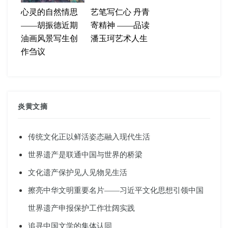
心灵的自然情思
艺笔写仁心 丹青
——胡振德近期
寄精神 ——品读
油画风景写生创
潘玉珂艺术人生
作刍议
炎黄文摘
传统文化正以鲜活姿态融入现代生活
世界遗产是联通中国与世界的桥梁
文化遗产保护见人见物见生活
擦亮中华文明重要名片——习近平文化思想引领中国
世界遗产申报保护工作壮阔实践
追寻中国文学的集体认同