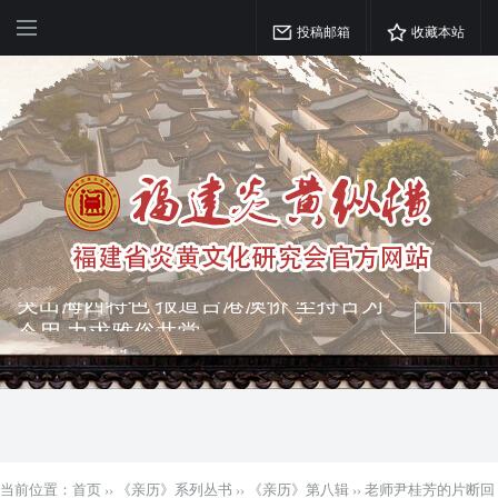
投稿邮箱
收藏本站
弘扬优秀文化 振奋民族精神 介绍民族
瑰宝 宣传中华精英
突出海西特色 报道台港澳侨 坚持古为
今用 力求雅俗共赏
当前位置：
首页
››
《亲历》系列丛书
››
《亲历》第八辑
››
老师尹桂芳的片断回