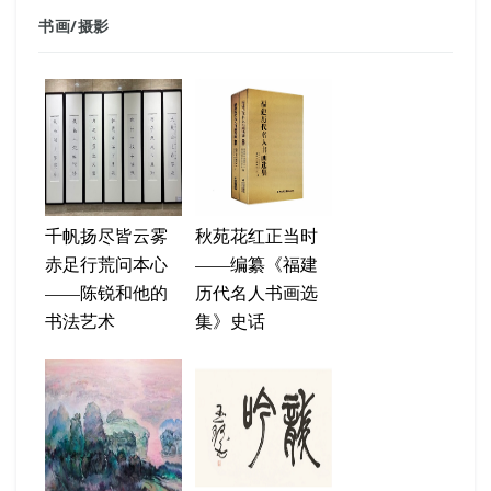
书画
/
摄影
千帆扬尽皆云雾
秋苑花红正当时
赤足行荒问本心
——编纂《福建
——陈锐和他的
历代名人书画选
书法艺术
集》史话