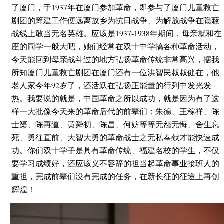
了厦门，于1937年在厦门参加革命，即参与了厦门儿童救亡
剧团的筹建工作便远离故乡为抗日战争、为解放战争在隐蔽
战线上敢当无名英雄。应该是1937-1938年期间，母亲就和在
座的同学一般大吧，她们经常在双十中学搞各种革命活动，
今天能回到母亲战斗过的地方弘扬革命传统非常高兴，据我
所知厦门儿童救亡剧团在厦门还有一位洪智民叔叔健在，他
老人家今年92岁了，还活跃在弘扬正能量的行列中发光发
热。我要说的就是，中国革命之所以成功，就是因为有了这
样一大批像今天来的革命后代的前辈们：朱德、王稼祥、陈
士榘、陈再道、黄舜初、陈昌、何妨等等无怨无悔、舍生忘
死、勇往直前、大智大勇的革命战士之无私奉献才能快速成
功。你们双十学子是具有革命传统、福建名校的学生，不仅
要学习成绩好，还应该义不容辞的担当起革命事业接班人的
重担，完成前辈们没有完成的任务，在新长征的征途上再创
辉煌！