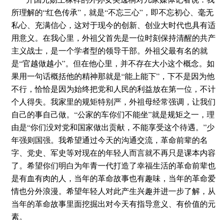
所理解的“红色传承”，就是“不忘三心”，即不忘初心、毫无
私心、充满信心，这对于现今的创新、创业大时代也具有适
用意义。在我心里，外祖父首先是一位时刻保持清醒的共产
主义战士，是一个学者型的领导干部。外祖父最有名的就
是“官越做越小”。但在他心里，并不存在大小这个概念。如
果用一句话概括他的精神那就是“能上能下”，下不是因为他
不行，恰恰是因为始终把党和人民的利益放在第一位，不计
个人得失。我家里的规矩特别严，外祖母经常强调，让我们
自己的事自己做。“公家的车你们不能坐”就是规矩之一，理
由是“你们没对党和国家做出贡献，不能享受这个待遇。”少
年强则国强。我希望通过今天的沟通交流，革命前辈的名
字、党史、军史等对现在的年轻人而言就不再只是课本内容
了。希望你们明白为年青一代打造了幸福生活的革命前辈也
是有血有肉的人，当年的革命故事也有趣味，当年的革命爱
情也分外浪漫。希望年轻人对此产生兴趣并进一步了解，从
当年的革命故事里面挖掘出对今天有指导意义、有价值的元
素。