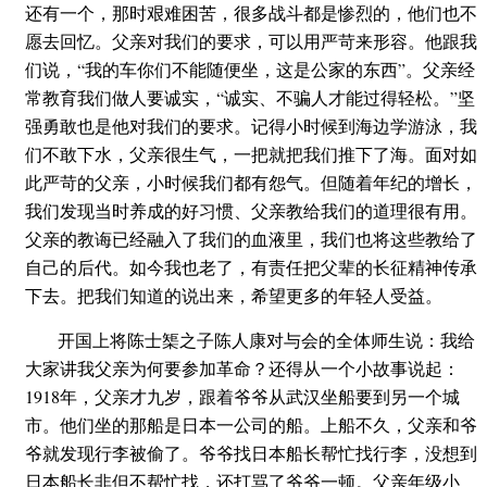
还有一个，那时艰难困苦，很多战斗都是惨烈的，他们也不
愿去回忆。父亲对我们的要求，可以用严苛来形容。他跟我
们说，“我的车你们不能随便坐，这是公家的东西”。父亲经
常教育我们做人要诚实，“诚实、不骗人才能过得轻松。”坚
强勇敢也是他对我们的要求。记得小时候到海边学游泳，我
们不敢下水，父亲很生气，一把就把我们推下了海。面对如
此严苛的父亲，小时候我们都有怨气。但随着年纪的增长，
我们发现当时养成的好习惯、父亲教给我们的道理很有用。
父亲的教诲已经融入了我们的血液里，我们也将这些教给了
自己的后代。如今我也老了，有责任把父辈的长征精神传承
下去。把我们知道的说出来，希望更多的年轻人受益。
开国上将陈士榘之子陈人康对与会的全体师生说：我给
大家讲我父亲为何要参加革命？还得从一个小故事说起：
1918年，父亲才九岁，跟着爷爷从武汉坐船要到另一个城
市。他们坐的那船是日本一公司的船。上船不久，父亲和爷
爷就发现行李被偷了。爷爷找日本船长帮忙找行李，没想到
日本船长非但不帮忙找，还打骂了爷爷一顿。父亲年级小