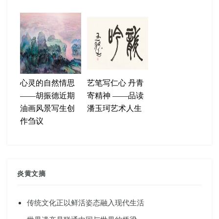
心灵的自然情思
艺笔写仁心 丹青
——胡振德近期
寄精神 ——品读
油画风景写生创
潘玉珂艺术人生
作刍议
炎黄文摘
传统文化正以鲜活姿态融入现代生活