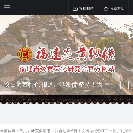
投稿邮箱
收藏本站
突出海西特色 报道台港澳侨 坚持古为
今用 力求雅俗共赏
弘扬优秀文化 振奋民族精神 介绍民族
瑰宝 宣传中华精英
当前位置：
首页
››
研究会动态
››
我会副会长陈力文出席纪念红军长征胜利报告