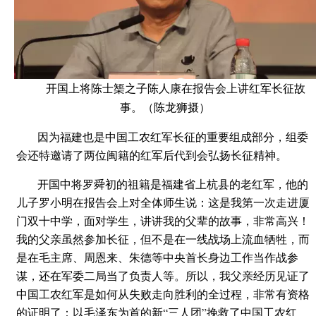
开国上将陈士榘之子陈人康在报告会上讲红军长征故
事。（陈龙狮摄）
因为福建也是中国工农红军长征的重要组成部分，组委
会还特邀请了两位闽籍的红军后代到会弘扬长征精神。
开国中将罗舜初的祖籍是福建省上杭县的老红军，他的
儿子罗小明在报告会上对全体师生说：这是我第一次走进厦
门双十中学，面对学生，讲讲我的父辈的故事，非常高兴！
我的父亲虽然参加长征，但不是在一线战场上流血牺牲，而
是在毛主席、周恩来、朱德等中央首长身边工作当作战参
谋，还在军委二局当了负责人等。所以，我父亲经历见证了
中国工农红军是如何从失败走向胜利的全过程，非常有资格
的证明了：以毛泽东为首的新“三人团”挽救了中国工农红