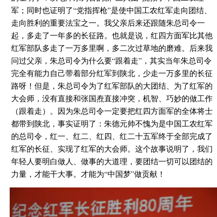
军；同时也证明了“党指挥枪”是使中国工农红军走向团结、
走向胜利的重要法宝之一。我父亲后来还跟随朱总司令一
起，多走了一年多的长征路。也就是说，红四方面军比其他
红军部队多走了一万多里啊，多二次过草地的磨难。后来我
问过父亲，朱总司令为什么要“跟着走”，其实当年朱总司令
完全有能力自己带着部分红军到陕北，少走一万多里的长征
路呀！但是，朱总司令为了红军部队的大团结、为了红军的
大会师，没有直接和张国焘直接冲突，机智、巧妙的做工作
（跟着走）。因为朱总司令一定要把红四方面军的全体将士
都带到陕北，事实证明了：朱德元帅不愧为是中国工农红军
的总司令，红一、红二、红四、红二十五军终于全部完成了
红军的长征、实现了红军的大会师。这个故事说明了，我们
年轻人要明白做人、做事的大道理，要团结一切可以团结的
力量，才能干大事。才能为“中国梦”做贡献！