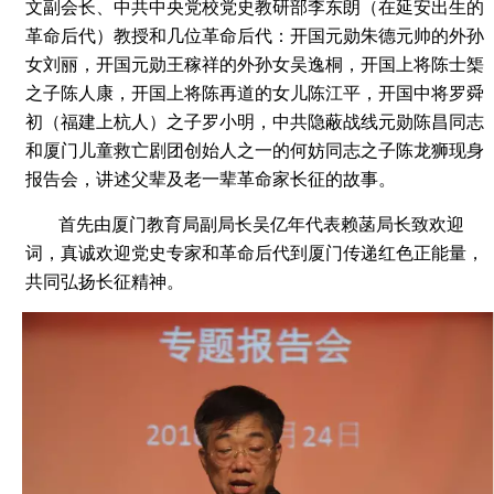
文副会长、中共中央党校党史教研部李东朗（在延安出生的
革命后代）教授和几位革命后代：开国元勋朱德元帅的外孙
女刘丽，开国元勋王稼祥的外孙女吴逸桐，开国上将陈士榘
之子陈人康，开国上将陈再道的女儿陈江平，开国中将罗舜
初（福建上杭人）之子罗小明，中共隐蔽战线元勋陈昌同志
和厦门儿童救亡剧团创始人之一的何妨同志之子陈龙狮现身
报告会，讲述父辈及老一辈革命家长征的故事。
首先由厦门教育局副局长吴亿年代表赖菡局长致欢迎
词，真诚欢迎党史专家和革命后代到厦门传递红色正能量，
共同弘扬长征精神。