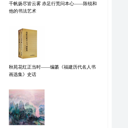
千帆扬尽皆云雾 赤足行荒问本心——陈锐和
他的书法艺术
秋苑花红正当时——编纂《福建历代名人书
画选集》史话