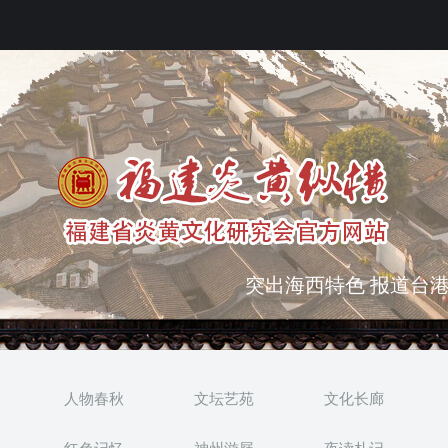
弘扬优秀文化 振奋民族
突出海西特色 报道台港
人物春秋
文坛艺苑
文化长廊