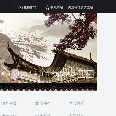
投稿邮箱
收藏本站
关注福地炎黄微站
精神 介绍民族瑰宝 宣传中华精英
澳侨 坚持古为今用 力求雅俗共赏
境外炎黄
文化动态
本会概况