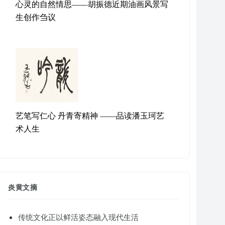
心灵的自然情思——胡振德近期油画风景写
生创作刍议
艺笔写仁心 丹青寄精神 ——品读潘玉珂艺
术人生
炎黄文摘
传统文化正以鲜活姿态融入现代生活