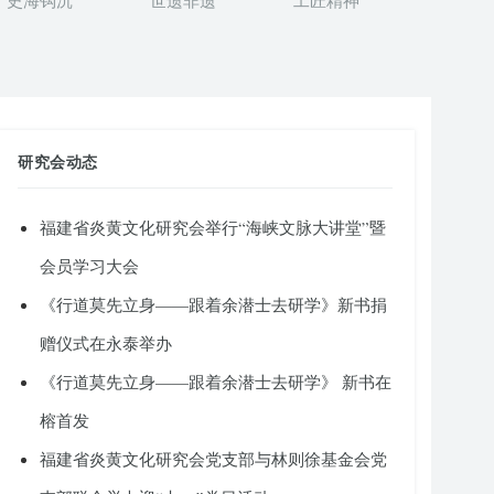
史海钩沉
世遗非遗
工匠精神
研究会动态
福建省炎黄文化研究会举行“海峡文脉大讲堂”暨
会员学习大会
《行道莫先立身——跟着余潜士去研学》新书捐
赠仪式在永泰举办
《行道莫先立身——跟着余潜士去研学》 新书在
榕首发
福建省炎黄文化研究会党支部与林则徐基金会党