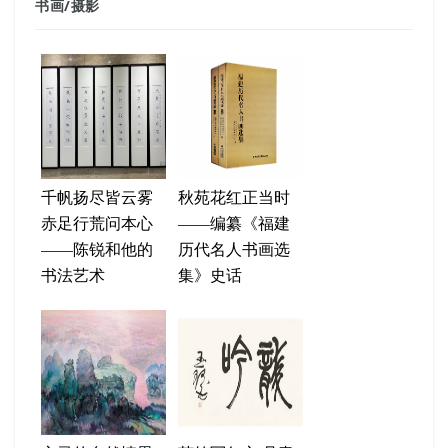
书画
/
摄影
千帆扬尽皆云雾
秋苑花红正当时
赤足行荒问本心
——编纂《福建
——陈锐和他的
历代名人书画选
书法艺术
集》史话