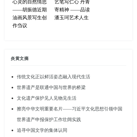
心灵的自然情思
艺笔写仁心 丹青
——胡振德近期
寄精神 ——品读
油画风景写生创
潘玉珂艺术人生
作刍议
炎黄文摘
传统文化正以鲜活姿态融入现代生活
世界遗产是联通中国与世界的桥梁
文化遗产保护见人见物见生活
擦亮中华文明重要名片——习近平文化思想引领中国
世界遗产申报保护工作壮阔实践
追寻中国文学的集体认同