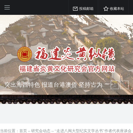
投稿邮箱
收藏本站
弘扬优秀文化 振奋民族精神 介绍民族
瑰宝 宣传中华精英
突出海西特色 报道台港澳侨 坚持古为
今用 力求雅俗共赏
当前位置：
首页
››
研究会动态
››
“走进八闽大型纪实文学丛书”作者代表座谈会