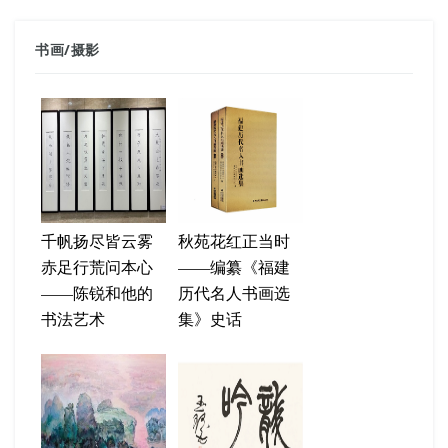
书画
/
摄影
千帆扬尽皆云雾
秋苑花红正当时
赤足行荒问本心
——编纂《福建
——陈锐和他的
历代名人书画选
书法艺术
集》史话