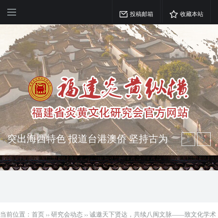
投稿邮箱
收藏本站
突出海西特色 报道台港澳侨 坚持古为
今用 力求雅俗共赏
弘扬优秀文化 振奋民族精神 介绍民族
瑰宝 宣传中华精英
当前位置：
首页
››
研究会动态
››
诚邀天下贤达，共续八闽文脉——致文化学术