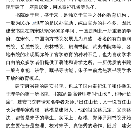
院里建了一座燕居堂，用以奉祀孔孟等先圣。
书院始于唐，盛于宋，是独立于官学之外的教育机构，
一
般为民办，也有的是民办官助，纯由官办的并不多。因
建安书
院在南宋以降的
600
多年间，一直是闽北一所重要的
府。在宋代，中国南方书院发展尤为兴盛，著名的有白鹿洞
书院、岳麓书院、东林书院、鹅湖书院、武夷书院等等。各
地书院的出现既弥补了官学教育的种种不足，也为喜欢学术
自由的众多学者们提供了著述和讲学之所。一所优质的书院
一般有奉祀、讲学、藏书等功能，朱子生前尤热衷书院学术
开放的教育模式。
建宁府兴建的建安书院，也成了国内奉祀朱子和传播朱
子理学的第一所书院。书院的最高管理者叫
“山长”，也称“
席”。建安书院聘请知名学者郑师尹出任山长，又一说首任山
长为理学家蔡模。蔡模是建阳人，他的祖父蔡元定、父亲蔡
沈，都曾是朱子的学生。实际上，蔡模、郑师尹到书院开始
的主要任务是整理、校对朱子、真德秀的著作。随后，建安