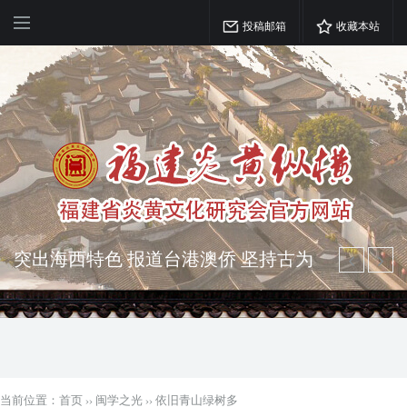
投稿邮箱
收藏本站
弘扬优秀文化 振奋民族精神 介绍民族
瑰宝 宣传中华精英
突出海西特色 报道台港澳侨 坚持古为
今用 力求雅俗共赏
当前位置：
首页
››
闽学之光
››
依旧青山绿树多