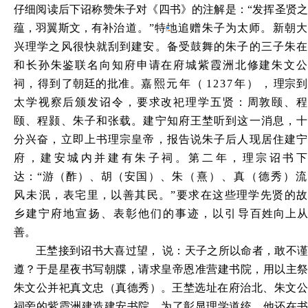
仔细阅读后下诏称赞朱子对《四书》的注解是：“发挥圣贤之
蕴，羽翼斯文，有补
治道。
”特地追赠朱子为太师。新朝
兴理学之风很快就刮到建安。备受鼓舞的朱子的三子朱在
和长孙朱鉴联名向知府申请在府城紫霞洲北修建朱文公
祠，得到
了朝廷的批准。
嘉熙元年
（
1237年
）
，
理
宗
太学视察后颁发诏令，要求改祀理学五贤：周敦颐、程
颐、程颢、朱子和张载。建宁知府王埜听到这一消息，十
分兴奋，立即上书理宗皇帝，报告说朱子后人现居住建宁
府，建安城内并建有朱子祠。第二年，理宗诏书下
达：
“游（酢）、胡（安国）、
朱（熹）、真（德秀）
风未
泯，表宅里，以善其民。
”要求在这些理学先贤的
乡建宁府地宣扬、表彰他们的事迹，以引导
百姓向上
善。
王埜接到诏书大喜过望，
说：天子之所以命者，敢不
遵？于是星夜书写朝牒，请求皇帝恩准营建书院，用以主祭
朱文
公并祀真文忠（真德秀）。王埜选址在府治北、朱文
祠旁的紫霞洲建造建安书院。为了彰显理学道统，他还在书