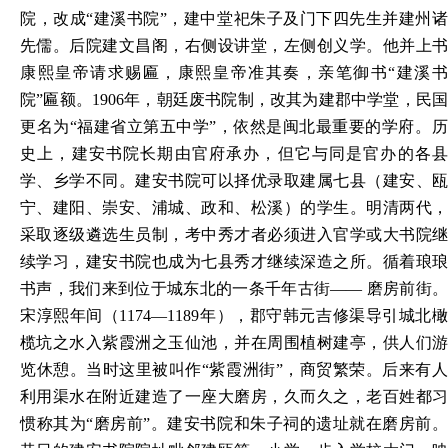
院，改成
“建溪书院”，建中堂祀朱子及门下四先生并建州
先儒。后院建文昌阁，右侧设讲堂，左侧创义学。他并上书
康熙皇帝请求赐匾，康熙皇帝准其奏，亲笔御书“建溪书
院”匾额。1906年，朝廷废书院制，改其为建郡中学堂，民国
更名为“福建省立第五中
学
”，依然是闽北最重要的学府。
史上，建安书院长期由官府承办，但它与同是官办的各县
学、乡学不同。建安书院可以择优录取建属七县（建安、瓯
宁、建阳、崇安、浦城、政和、松溪）的学生。明清两代，
采取逐级遴选生员制，考中秀才者必须进入官学或大书院继
续学习，建安书院也成为七县秀才继续深造之所。循着琅琅
书声，我们来到位于城东北的一条千年古街—— 磨房前街。
宋淳熙年间（1174—1189年），郡守韩元吉修渠导引城北橄
榄坑之水入紫霞洲之玉仙池，并在周围植树建亭，供人们游
览休憩。当时这里被叫作“紫霞洲街”，商贸繁荣。后来有人
利用渠水在附近建造了一座大磨房，久而久之，老百姓都习
惯称其为“磨房前”。建安书院和朱子祠的遗址就在磨房前。