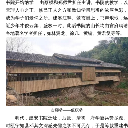
书院开馆纳学， 由蔡模和郑师尹担任主讲。书院的教学，以
天理人心之正、修己正人之方和致知学问思辨的浓厚色彩，
成为学子们景仰之所。建溪江畔、紫霞洲上，书声琅琅，远
近少年才俊云集，盛极一时。此后书院的山长均由官府聘请
各地著名学者担任，如林翼龙、徐几、黄镛、黄君复等等。
古廊桥——值庆桥
明代，建安书院迁址，后废。清初，府学遭兵燹尽毁。
时瓯宁知县邓其文深感先儒之学不可无存，于是筹款重建书