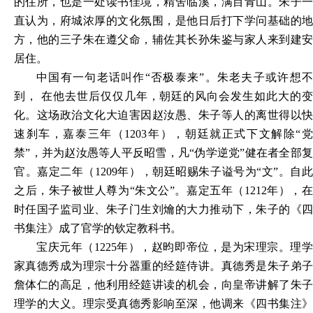
的住所，也是一处读书佳境，精舍临溪，满目青山。朱子一
直认为，府城浓厚的文化氛围，是他日后打下学问基础的地
方，他的三子朱在遵父命，辅佐其长孙朱鉴与家人来到建安
居住。
中国有一句老话叫作
“否极泰来”。朱老夫子或许想
到， 在他去世后仅仅几年，朝廷的风向会发生如此大的变
化。这场政治文化大迫害因赵汝愚、朱子等人的离世得以快
速刹车，嘉泰三年（1203年），朝廷就正式下文解除“党
禁”，并为赵汝愚等人平反昭雪，凡“伪学逆党”健在者全部复
官。嘉定二年（1209年），朝廷昭赐朱子谥号为“文”。自此
之后，朱子被世人尊为“朱文公”。嘉定五年（1212年），在
时任国子监司业、朱子门生刘爚的大力推动下，朱子的《四
书集注》成了官学的钦定教科书。
宝庆元年（
1225年），赵昀即帝位，是为宋理宗。理
家真德秀成为理宗十分器重的经筵侍讲。真德秀是朱子弟子
詹体仁的高足，他利用经筵讲读的机会，向皇帝讲解了朱子
理学的大义。理宗受真德秀影响至深，他调来《四书集注》