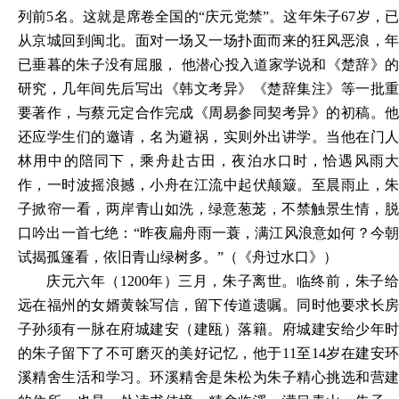
列前5名。这就是席卷全国的“庆元党禁”。这年朱子67岁，已
从京城回到闽北。面对一场又一场扑面而来的狂风恶浪，年
已垂暮的朱子没有屈服， 他潜心投入道家学说和《楚辞》的
研究，几年间先后写出《韩文考异》《楚辞集注》等一批重
要著作，与蔡元定合作完成《周易参同契考异》的初稿。他
还应学生们的邀请，名为避祸，实则外出讲学。当他在门人
林用中的陪同下，乘舟赴古田，夜泊水口时，恰遇风雨大
作，一时波摇浪撼，小舟在江流中起伏颠簸。至晨雨止，朱
子掀帘一看，两岸青山如洗，绿意葱茏，不禁触景生
情，
口吟出一首七绝：
“昨夜扁舟雨一蓑，满江风浪意如何？今
试揭孤篷看，依旧青山绿树多。”（《舟过水口》）
庆元六年（
1200年）三月，朱子离世。临终前，朱子
远在福州的女婿黄榦写信，留下传道遗嘱。同时他要求长房
子孙须有一脉在府城建安（建瓯）落籍。府城建安给少年时
的朱子留下了不可磨灭的美好记忆，他于11至14岁在建安环
溪精舍生活和学习。环溪精舍是朱松为朱子精心挑选和营建