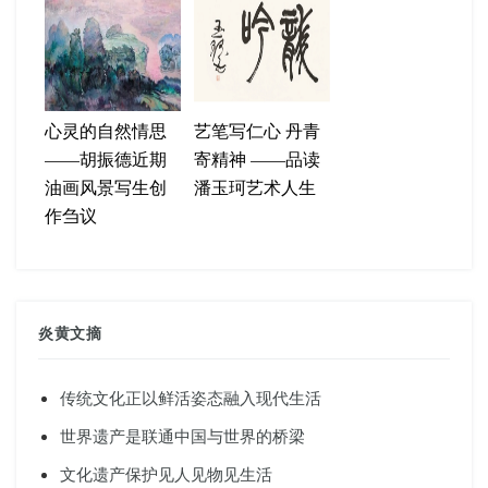
心灵的自然情思
艺笔写仁心 丹青
——胡振德近期
寄精神 ——品读
油画风景写生创
潘玉珂艺术人生
作刍议
炎黄文摘
传统文化正以鲜活姿态融入现代生活
世界遗产是联通中国与世界的桥梁
文化遗产保护见人见物见生活