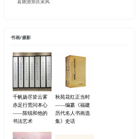
县旅游景区采风
书画
/
摄影
千帆扬尽皆云雾
秋苑花红正当时
赤足行荒问本心
——编纂《福建
——陈锐和他的
历代名人书画选
书法艺术
集》史话