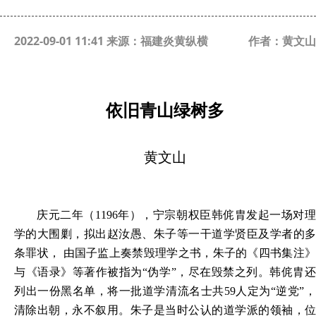
2022-09-01 11:41 来源：福建炎黄纵横
作者：黄文山
依旧青山绿树多
黄文山
庆元二年（
1196年），宁宗朝权臣韩侂胄发起一场对
学的大围剿，拟出赵汝愚、朱子等一干道学贤臣及学者的多
条罪状， 由国子监上奏禁毁理学之书，朱子的《四书集注》
与《语录》等著作被指为“伪学”，尽在毁禁之列。韩侂胄还
列出一份黑名单，将一批道学清流名士共59人定为“逆党”，
清除出朝，永不叙用。朱子是当时公认的道学派的领袖，位