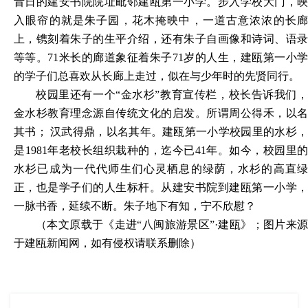
昔日的建安书院院址毗邻建瓯第一小学。步入学校大门，映
入眼帘的就是朱子园，花木掩映中，一道古意浓浓的长廊
上，镌刻着朱子的生平介绍，还有朱子自画像和诗词、语录
等等。71米长的廊道象征着朱子71岁的人生，建瓯第一小学
的学子们总喜欢从长廊上走过，似在与少年时的先贤同行。
校园里还有一个
“金水杉”教育宣传栏，校长告诉我们
金水杉教育理念源自传统文化的启发。所谓周公得禾，以名
其书； 汉武得鼎，以名其年。建瓯第一小学校园里的水杉，
是1981年老校长组织栽种的，迄今已41年。如今，校园里的
水杉已成为一代代师生们心灵栖息的绿荫，水杉的高直绿
正，也是学子们的人生标杆。从建安书院到建瓯第一小学，
一脉书香，延续不断。朱子地下有知，宁不欣慰？
（本文原载于《走进
“八闽旅游景区”
·
建瓯
》；图片来源
于建瓯新闻网，如有侵权请联系删除）