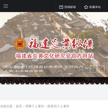
投稿邮箱
收藏本站
弘扬优秀文化 振奋民族精神 介绍民族
瑰宝 宣传中华精英
突出海西特色 报道台港澳侨 坚持古为
今用 力求雅俗共赏
当前位置：
首页
››
理事个人著作
››
陈章武个人著作