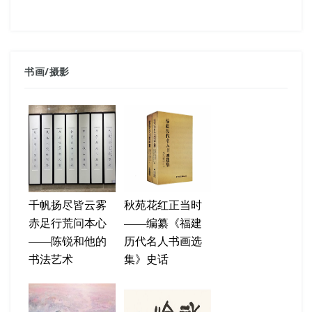
书画
/
摄影
千帆扬尽皆云雾
秋苑花红正当时
赤足行荒问本心
——编纂《福建
——陈锐和他的
历代名人书画选
书法艺术
集》史话