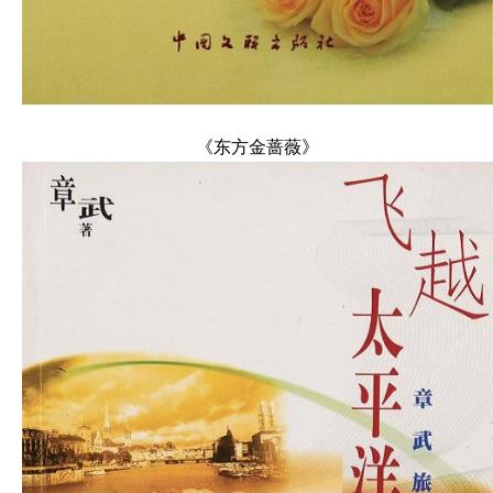
《东方金蔷薇》