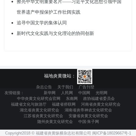
擦亮中华文明重要名片——习近平文化思想引领中国
世界遗产申报保护工作壮阔实践
追寻中国文学的集体认同
新时代文化实践与文化理论的协同创新
福地炎黄微站：
杂志公告
关于我们
广告刊登
友情链接：
新华网
人民网
中国网
光明网
中华炎黄文化研究会官网
东南网
政协福建省委员会
福建省文化与旅游厅
福建省侨联网
河南省炎黄文化研究会
湖北省炎黄文化研究会
湖南省炎帝神农文化研究会
江苏省炎黄文化研究会
安徽省炎黄文化研究会
随州炎黄文化研究会
中国·朱子网
Copyright2018 © 福建省炎黄纵横杂志社有限公司 闽ICP备18029667号-1