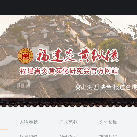
突出海西特色 报道台港
弘扬优秀文化 振奋民族
人物春秋
文坛艺苑
文化长廊