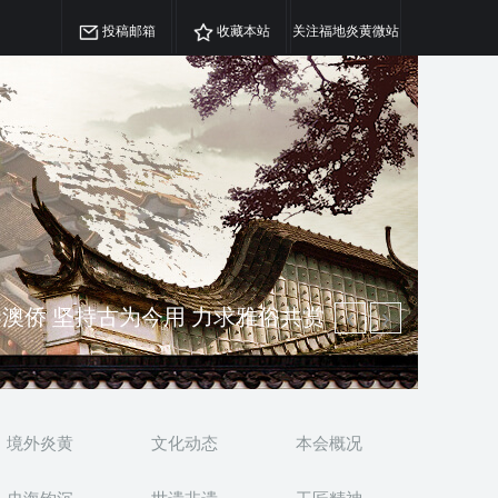
投稿邮箱
收藏本站
关注福地炎黄微站
澳侨 坚持古为今用 力求雅俗共赏
精神 介绍民族瑰宝 宣传中华精英
境外炎黄
文化动态
本会概况