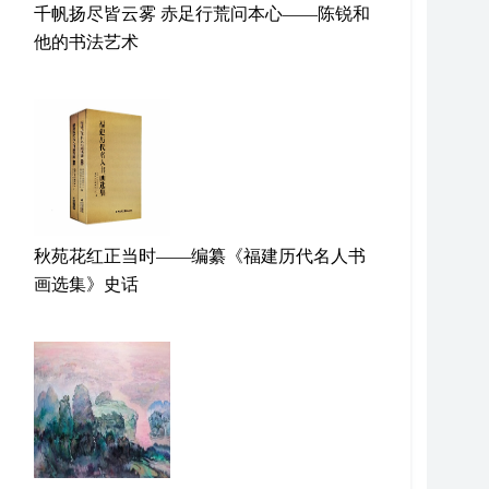
千帆扬尽皆云雾 赤足行荒问本心——陈锐和
他的书法艺术
秋苑花红正当时——编纂《福建历代名人书
画选集》史话