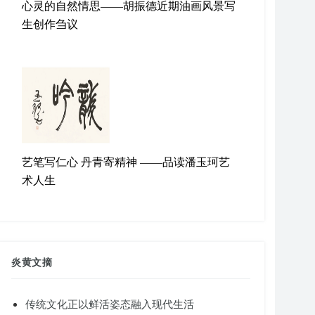
心灵的自然情思——胡振德近期油画风景写
生创作刍议
艺笔写仁心 丹青寄精神 ——品读潘玉珂艺
术人生
炎黄文摘
传统文化正以鲜活姿态融入现代生活