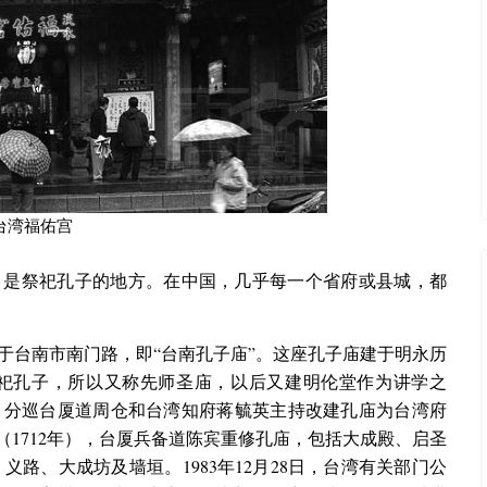
台湾福佑宫
，是祭祀孔子的地方。在中国，几乎每一个省府或县城，都
于台南市南门路，即“台南孔子庙”。这座孔子庙建于明永历
祭祀孔子，所以又称先师圣庙，以后又建明伦堂作为讲学之
年）分巡台厦道周仓和台湾知府蒋毓英主持改建孔庙为台湾府
（1712年），台厦兵备道陈宾重修孔庙，包括大成殿、启圣
路、大成坊及墙垣。1983年12月28日，台湾有关部门公