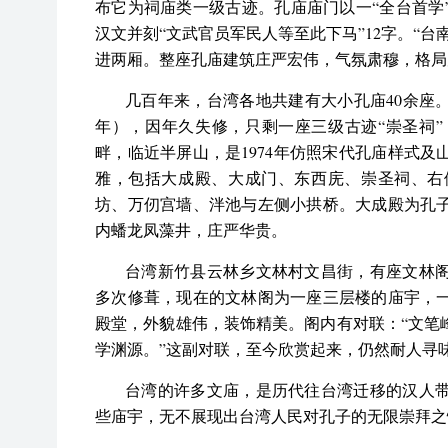
布它为祠庙类一级古迹。孔庙庙门以一“全台首学
汉文并刻“文武官员军民人等至此下马”12字。“
进两厢。整座孔庙建筑庄严宏伟，气氛肃穆，格局
几百年来，台湾各地共建有大小孔庙40余座。
年），因年久失修，只剩一座三级古迹“崇圣祠
畔，临近半屏山，是1974年仿照宋代孔庙样式
雅，包括大成殿、大成门、东西庑、崇圣祠、右
坊、万仞宫墙、泮池与左侧小拱桥。大成殿为孔
内蟠龙凤藻井，庄严华贵。
台湾新竹县云林乡文林村文昌街，有座文林
多次修葺，现在的文林阁为一座三层楼的庙宇，
殿堂，外貌雄伟，装饰精美。阁内有对联：“文笔
学渊源。”这副对联，至今欣赏起来，仍然耐人寻
台湾的许多文庙，是历代往台湾迁移的汉人
些庙宇，无不展现出台湾人民对孔子的无限崇拜之