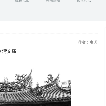
红色记忆
神州游屐
夜读札记
作者：南 舟
台湾文庙