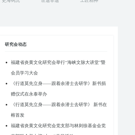
史海钩沉
世遗非遗
工匠精神
研究会动态
福建省炎黄文化研究会举行“海峡文脉大讲堂”暨
会员学习大会
《行道莫先立身——跟着余潜士去研学》新书捐
赠仪式在永泰举办
《行道莫先立身——跟着余潜士去研学》 新书在
榕首发
福建省炎黄文化研究会党支部与林则徐基金会党