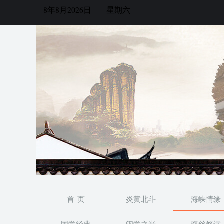
8年8月2026日
星期六
首 页
炎黄北斗
海峡情缘