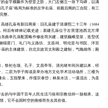
”的金字横匾作为登堂之阶，大门左侧立一块下马碑，以满
台南孔子庙”格局为标准的左学右庙、前殿后阁的三合院，有三
完整。
高雄孔庙有新旧两座：旧孔庙建于清康熙二十三年（1684
”，祠后有碑林记载史迹；新建孔庙位于左营莲池西北方潭
及山东曲阜孔庙配置略作修改而兴建，建筑巍峨堂皇，造型优
侧檑星门、礼门与义路坊、文昌祠、明伦堂与书院、泮宫
子庙的主体建筑，仿北京故宫太和殿之建制，气魄雄伟；殿
阁，祭祀仓颉、孔子、文昌帝等。清光绪年间兴建以来，经
一、二层为学子阅读及举办地方文化学术活动场所，三楼为
峰尖，五指擎来，作儒宗泰岱；林泉水活，一溪流出，为圣
味。
带去的与中国千百年人民生活习俗和宗教信仰一脉相承。这
情，它不会因时空的推移而失去其价值。