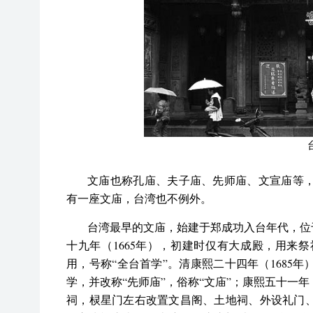
文庙也称孔庙、夫子庙、先师庙、文宣庙等
有一座文庙，台湾也不例外。
台湾最早的文庙，始建于郑成功入台年代，位
十九年（1665年），初建时仅有大成殿，用来
用，号称“全台首学”。清康熙二十四年（1685
学，并改称“先师庙”，俗称“文庙”；康熙五十一年
祠，棂星门左右改置文昌阁、土地祠、外设礼门、义