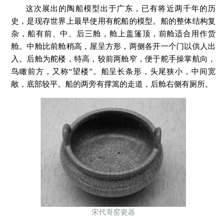
这次展出的陶船模型出于广东，已有将近两千年的历
史，是现存世界上最早使用有舵船的模型。船的整体结构复
杂，船有前、中、后三舱，舱上盖篷顶，前舱适合用作货
舱。中舱比前舱稍高，屋呈方形，两侧各开一个门以供人出
入。后舱为舵楼，特高，较前两舱窄，便于舵手操掌航向，
鸟瞰前方，又称“望楼”。船呈长条形，头尾狭小，中间宽
敞，底部较平。船的两旁有撑篙的走道，后舱右侧有厕所。
宋代哥窑瓷器