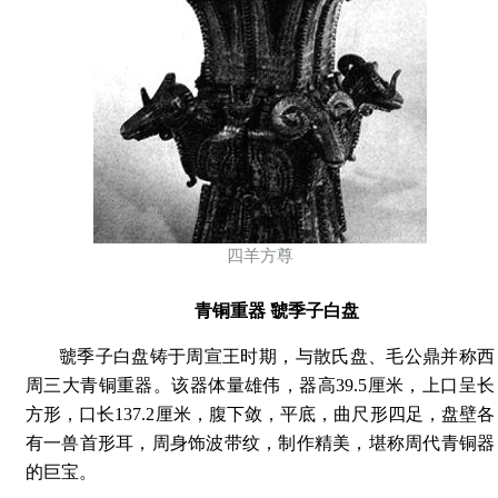
四羊方尊
青铜重器 虢季子白盘
虢季子白盘铸于周宣王时期，与散氏盘、毛公鼎并称西
周三大青铜重器。该器体量雄伟，器高39.5厘米，上口呈长
方形，口长137.2厘米，腹下敛，平底，曲尺形四足，盘壁各
有一兽首形耳，周身饰波带纹，制作精美，堪称周代青铜器
的巨宝。