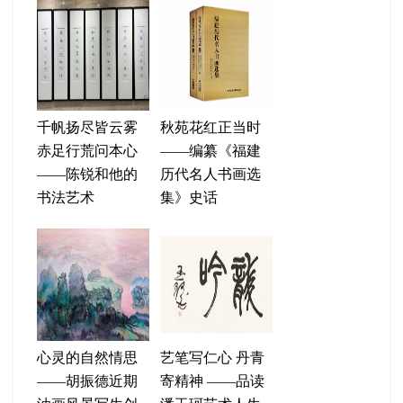
千帆扬尽皆云雾
秋苑花红正当时
赤足行荒问本心
——编纂《福建
——陈锐和他的
历代名人书画选
书法艺术
集》史话
心灵的自然情思
艺笔写仁心 丹青
——胡振德近期
寄精神 ——品读