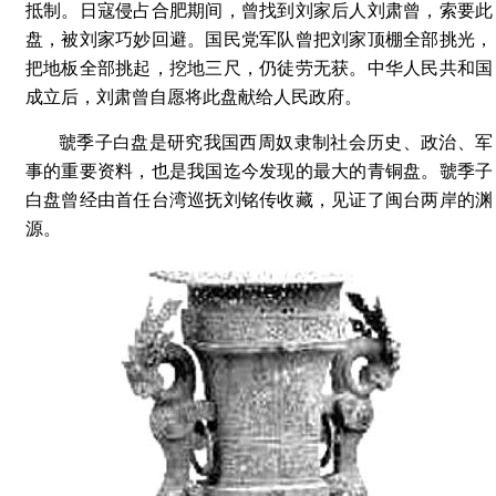
抵制。日寇侵占合肥期间，曾找到刘家后人刘肃曾，索要此
盘，被刘家巧妙回避。国民党军队曾把刘家顶棚全部挑光，
把地板全部挑起，挖地三尺，仍徒劳无获。中华人民共和国
成立后，刘肃曾自愿将此盘献给人民政府。
虢季子白盘是研究我国西周奴隶制社会历史、政治、军
事的重要资料，也是我国迄今发现的最大的青铜盘。虢季子
白盘曾经由首任台湾巡抚刘铭传收藏，见证了闽台两岸的渊
源。