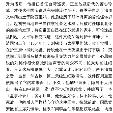
升为省后，他担任首任台湾巡抚。正是他及后代的苦心珍
藏，才使这件国宝得以完好地流传至今。虢季子白盘于清道
光年间出土于陕西宝鸡，此后经历了颠沛流离的苦难辗转岁
月。起初被当地居民当作饮牲畜之水槽，后被时任郿县县令
的徐燮均发现，将它带回自己在江苏武进的家中。可恰逢战
乱四起，太平军攻克武进，这件文物又落到护王陈坤手上。
清同治三年（1864年），刘铭传与太平军作战，攻下常州，
在护王府中得到此盘。传说他在一天夜里正于灯下读书，突
然间听到屋后马槽内传来极具穿透力的金属敲击声，心思敏
锐的刘铭传很快察觉到这声音的与众不同，忙秉烛前往细
看。只见这马槽形体巨大，沉重无比，轻轻叩之，便有清越
之音，当是一件古物。第二天经过细致清洗，这件西周重宝
便露出了它的本来面目。不久，他解甲归田，隐居于大潜
山，特在山中建造一座“盘亭”来珍藏此盘，并编写了一本
《盘亭小录》，警示后世。他爱盘如命，从不轻易示人。他
死后，他的后人同样精心守护这件国宝。抗战前后，国民党
安徽省主席刘镇华、桂系军阀李品仙等都想获取此盘，均遭