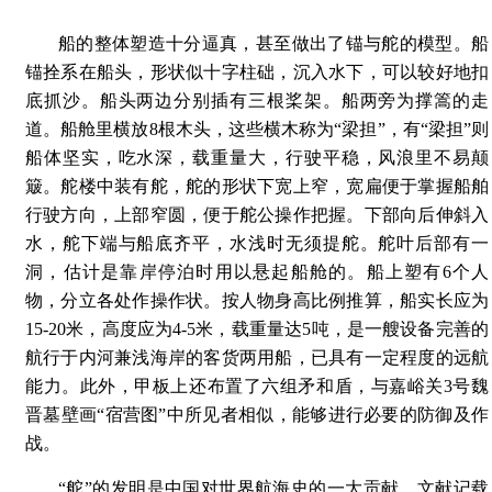
船的整体塑造十分逼真，甚至做出了锚与舵的模型。船
锚拴系在船头，形状似十字柱础，沉入水下，可以较好地扣
底抓沙。船头两边分别插有三根桨架。船两旁为撑篙的走
道。船舱里横放8根木头，这些横木称为“梁担”，有“梁担”则
船体坚实，吃水深，载重量大，行驶平稳，风浪里不易颠
簸。舵楼中装有舵，舵的形状下宽上窄，宽扁便于掌握船舶
行驶方向，上部窄圆，便于舵公操作把握。下部向后伸斜入
水，舵下端与船底齐平，水浅时无须提舵。舵叶后部有一
洞，估计是靠岸停泊时用以悬起船舱的。船上塑有6个人
物，分立各处作操作状。按人物身高比例推算，船实长应为
15-20米，高度应为4-5米，载重量达5吨，是一艘设备完善的
航行于内河兼浅海岸的客货两用船，已具有一定程度的远航
能力。此外，甲板上还布置了六组矛和盾，与嘉峪关3号魏
晋墓壁画“宿营图”中所见者相似，能够进行必要的防御及作
战。
“舵”的发明是中国对世界航海史的一大贡献。文献记载