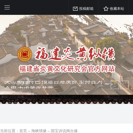
投稿邮箱
收藏本站
弘扬优秀文化 振奋民族精神 介绍民族
瑰宝 宣传中华精英
突出海西特色 报道台港澳侨 坚持古为
今用 力求雅俗共赏
当前位置：
首页
››
海峡情缘
››
国宝诉说闽台缘