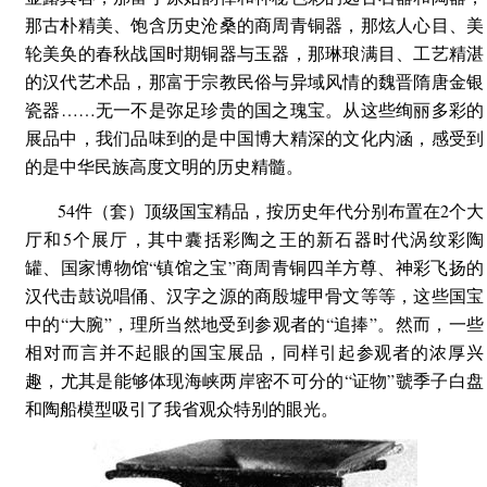
那古朴精美、饱含历史沧桑的商周青铜器，那炫人心目、美
轮美奂的春秋战国时期铜器与玉器，那琳琅满目、工艺精湛
的汉代艺术品，那富于宗教民俗与异域风情的魏晋隋唐金银
瓷器……无一不是弥足珍贵的国之瑰宝。从这些绚丽多彩的
展品中，我们品味到的是中国博大精深的文化内涵，感受到
的是中华民族高度文明的历史精髓。
54件（套）顶级国宝精品，按历史年代分别布置在2个大
厅和5个展厅，其中囊括彩陶之王的新石器时代涡纹彩陶
罐、国家博物馆“镇馆之宝”商周青铜四羊方尊、神彩飞扬的
汉代击鼓说唱俑、汉字之源的商殷墟甲骨文等等，这些国宝
中的“大腕”，理所当然地受到参观者的“追捧”。然而，一些
相对而言并不起眼的国宝展品，同样引起参观者的浓厚兴
趣，尤其是能够体现海峡两岸密不可分的“证物”虢季子白盘
和陶船模型吸引了我省观众特别的眼光。