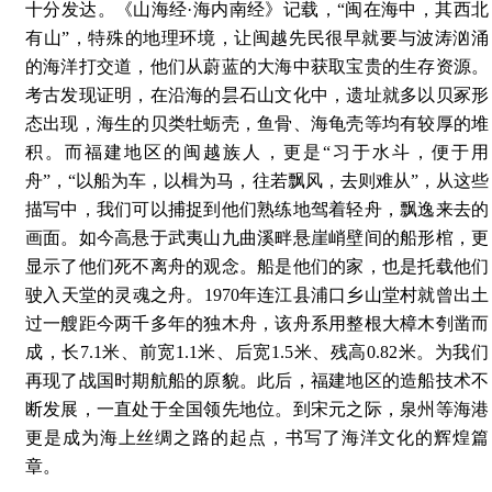
十分发达。《山海经·海内南经》记载，“闽在海中，其西北
有山”，特殊的地理环境，让闽越先民很早就要与波涛汹涌
的海洋打交道，他们从蔚蓝的大海中获取宝贵的生存资源。
考古发现证明，在沿海的昙石山文化中，遗址就多以贝冢形
态出现，海生的贝类牡蛎壳，鱼骨、海龟壳等均有较厚的堆
积。而福建地区的闽越族人，更是“习于水斗，便于用
舟”，“以船为车，以楫为马，往若飘风，去则难从”，从这些
描写中，我们可以捕捉到他们熟练地驾着轻舟，飘逸来去的
画面。如今高悬于武夷山九曲溪畔悬崖峭壁间的船形棺，更
显示了他们死不离舟的观念。船是他们的家，也是托载他们
驶入天堂的灵魂之舟。1970年连江县浦口乡山堂村就曾出土
过一艘距今两千多年的独木舟，该舟系用整根大樟木刳凿而
成，长7.1米、前宽1.1米、后宽1.5米、残高0.82米。为我们
再现了战国时期航船的原貌。此后，福建地区的造船技术不
断发展，一直处于全国领先地位。到宋元之际，泉州等海港
更是成为海上丝绸之路的起点，书写了海洋文化的辉煌篇
章。