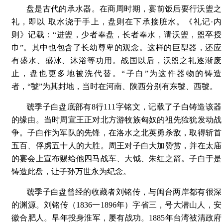
盘是古代的承水器。在商周时期，宴前饭后要行沃盥之
礼，即以 取水浇于手上，盘则在下承接脏水。《礼记·内
则》记载：“进盥，少者奉盘，长者奉水，请沃盥，盥卒授
巾”。其中也包含了长幼尊卑的观念。这样的巨型器，还应
有盛水、盛冰、沐浴等功用。战国以后，沃盥之礼逐渐废
止，盘也更多地被洗代替。“子白”为这件器物的铸造
者，“虢”为其封地，当时在河南、陕西分别有东虢、西虢。
虢季子白盘底部有8行111字铭文，记载了子白铸造该器
的缘由。当时周宣王正对北方游牧族匈奴的祖先猃狁发动战
争。子白作为军队的先锋，在洛水之北英勇杀敌，取得斩首
五百、俘虏五十人的大胜。周王对子白大加赞赏，并在太庙
的宴会上宣布赐给他四马战车、大钺、朱红之箭。子白于是
铸造此盘，让子孙万世永为纪念。
虢季子白盘曾经的收藏者刘铭传，与闽台两岸都有很深
的渊源。刘铭传（1836一1896年）字省三，号大潜山人，安
徽合肥人。早年投身淮军，屡有战功。1885年台湾被清政府