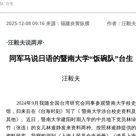
队”台生
2025-12-08 09:16 来源：福建炎黄纵横
作者：汪毅夫
·
汪毅夫说两岸·
同军马说日语的暨南大学“饭碗队”台生
汪毅夫
2024
年9月我随全国台湾研究会同事参观暨南大学校史
馆，归来后在《台海时刻》写了《 暨南大学涉台校史资料及
其他》。近日，暨南大学建阳时期入学的中共地下党员林绿
竹（张连）的女儿林逾静发来资料两种。按照林逾静提供的
资料线索，我网购得到《上海人民革命史画册》《魂系上海