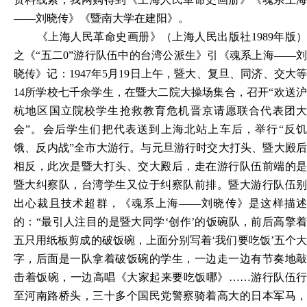
——刘晓传》《暨南大学在建阳》。
《上海人民革命史画册》（上海人民出版社1989年版）
之《“五二0”游行队伍中的台湾公派生》引《魂系上海——刘
晓传》记：1947年5月19日上午，暨大、复旦、同济、交大等
14所学校七千余学生，在暨大二院大操场集合，召开“欢送沪
杭地区国立院校学生抢救教育危机晋京请愿联合代表团大
会”。会后学生们把代表送到上海北站上车后，举行“反饥
饿、反内战”全市大游行。与元旦游行时交大打头、暨大殿后
相反，此次是暨大打头、交大殿后，走在游行队伍前端的是
暨大纠察队，台湾学生又位于纠察队前排。暨大游行队伍别
出心裁且技术超群，《魂系上海——刘晓传》是这样描述
的：“最引人注目的是暨大同学‘创作’的饭碗队，前后高擎着
五只用纸板剪成的破饭碗，上面分别写着‘我们要吃饭’五个大
字，后面是一队拿着破饭碗的学生，一边走一边有节奏地敲
击着饭碗，一边高唱《大家起来要吃饭哪》……游行队伍行
至河南路桥头，三十多个国民党警察骑着高大的日本军马，