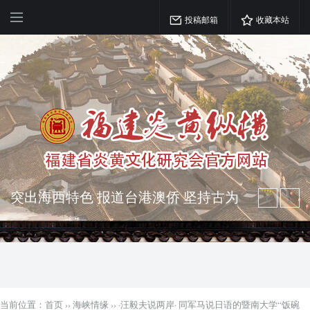
投稿邮箱
收藏本站
突出海西特色 报道台港澳侨 坚持古为
今用 力求雅俗共赏
弘扬优秀文化 振奋民族精神 介绍民族
瑰宝 宣传中华精英
当前位置：
首页
››
海峡情缘
››
·汪毅夫说两岸· 同军马说日语的暨南大学“饭碗