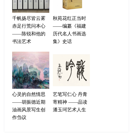
千帆扬尽皆云雾
秋苑花红正当时
赤足行荒问本心
——编纂《福建
——陈锐和他的
历代名人书画选
书法艺术
集》史话
心灵的自然情思
艺笔写仁心 丹青
——胡振德近期
寄精神 ——品读
油画风景写生创
潘玉珂艺术人生
作刍议