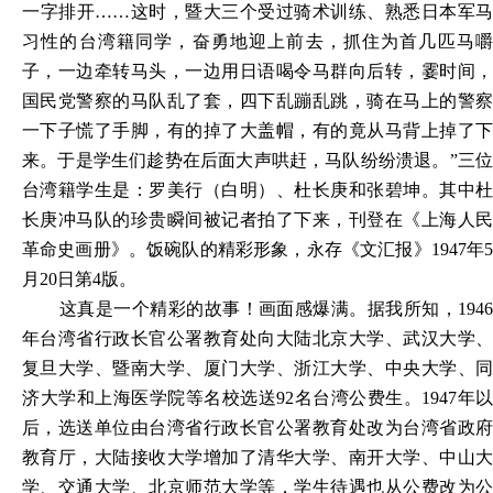
一字排开……这时，暨大三个受过骑术训练、熟悉日本军马
习性的台湾籍同学，奋勇地迎上前去，抓住为首几匹马嚼
子，一边牵转马头，一边用日语喝令马群向后转，霎时间，
国民党警察的马队乱了套，四下乱蹦乱跳，骑在马上的警察
一下子慌了手脚，有的掉了大盖帽，有的竟从马背上掉了下
来。于是学生们趁势在后面大声哄赶，马队纷纷溃退。”三位
台湾籍学生是：罗美行（白明）、杜长庚和张碧坤。其中杜
长庚冲马队的珍贵瞬间被记者拍了下来，刊登在《上海人民
革命史画册》。饭碗队的精彩形象，永存《文汇报》1947年5
月20日第4版。
这真是一个精彩的故事！画面感爆满。据我所知，1946
年台湾省行政长官公署教育处向大陆北京大学、武汉大学、
复旦大学、暨南大学、厦门大学、浙江大学、中央大学、同
济大学和上海医学院等名校选送92名台湾公费生。1947年以
后，选送单位由台湾省行政长官公署教育处改为台湾省政府
教育厅，大陆接收大学增加了清华大学、南开大学、中山大
学、交通大学、北京师范大学等，学生待遇也从公费改为公