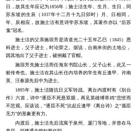
日，故其生年应记为1856年；施士洁生年、生月、生日，同
苏东坡的生辰（1037年十二月十九日卯时）月、日相同，
年、辰相应，故施士洁有意诗学苏东坡，其著作亦以 “后苏
龛”冠名。
施士洁的父亲施琼芳是清道光二十五年乙巳（
1845）
科进士，父子进士，时论荣之。据说，台南米街的土地公，
因其地出了父子进士，破例戴了官帽。
施琼芳先施士洁而任海东书院山长，父子山长，此又一
桩传奇也。施士洁在其山长任内培养的学生有丘逢甲、许南
英、汪春源先后中为进士。
1895年，施士洁随抗日义军转战。离台内渡时有《别台
作》六首，诗中“逐臣不死悬双眼，再见英雄缚草鸡”悲愤而
不悲观。应该说，“逐臣不死”比起丘逢甲《离台诗》之“孤臣
无力”的形象更有力。
内渡后，施士洁先后流寓于泉州、厦门等地，并曾在马
巷厅、福建通志馆短暂任职。