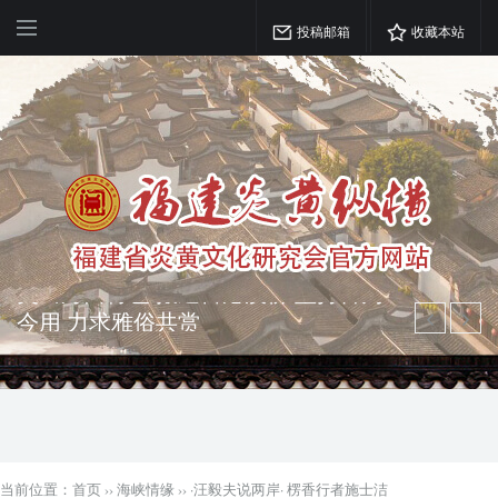
投稿邮箱
收藏本站
弘扬优秀文化 振奋民族精神 介绍民族
瑰宝 宣传中华精英
突出海西特色 报道台港澳侨 坚持古为
今用 力求雅俗共赏
当前位置：
首页
››
海峡情缘
››
·汪毅夫说两岸· 楞香行者施士洁