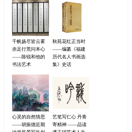
千帆扬尽皆云雾
秋苑花红正当时
赤足行荒问本心
——编纂《福建
——陈锐和他的
历代名人书画选
书法艺术
集》史话
心灵的自然情思
艺笔写仁心 丹青
——胡振德近期
寄精神 ——品读
油画风景写生创
潘玉珂艺术人生