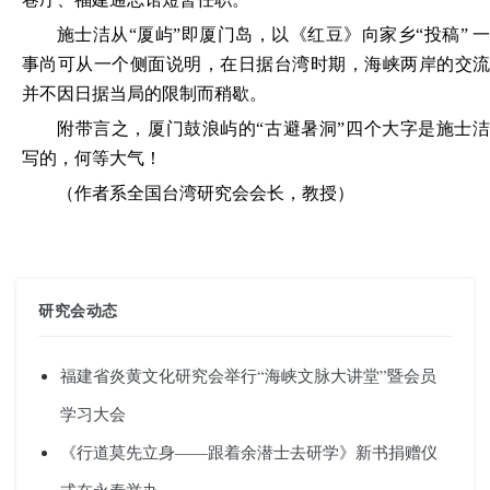
施士洁从
“厦屿”即厦门岛，以《红豆》向家乡“投稿” 
事尚可从一个侧面说明，在日据台湾时期，海峡两岸的交流
并不因日据当局的限制而稍歇。
附带言之，厦门鼓浪屿的
“古避暑洞”四个大字是施士
写的，何等大气！
（
作者系全国台湾研究会会长
，
教授）
研究会动态
福建省炎黄文化研究会举行“海峡文脉大讲堂”暨会员
学习大会
《行道莫先立身——跟着余潜士去研学》新书捐赠仪
式在永泰举办