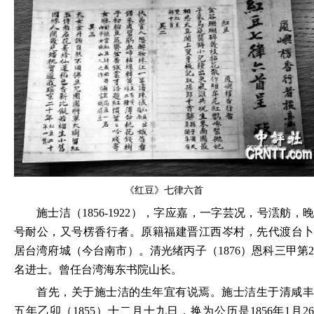
《红豆》七律六首
施士洁（
1856-1922），字应嘉，一字芸况，号澐舫，
号耐公，又号楞香行者。原籍福建晋江西岑村，先代渡台卜
居台湾府城（今台南市）。清光绪丙子（1876）恩科三甲第2
名进士。曾任台湾海东书院山长。
首先，关于施士洁的生年宜有说焉。施士洁生于清咸丰
五年乙卯（
1855）十二月十九日，换为公历是1856年1月2