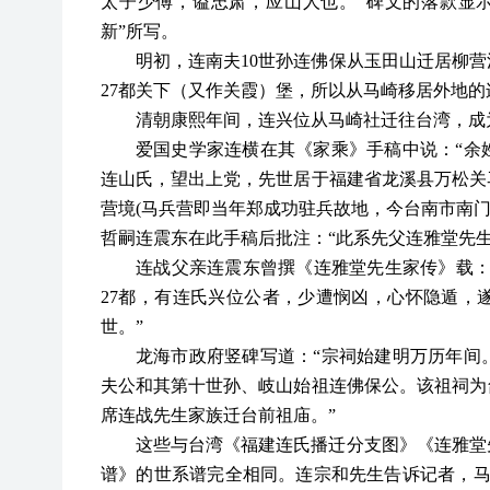
太子少傅，谥忠肃，应山人也。”碑文的落款显
新”所写。
明初，连南夫
10世孙连佛保从玉田山迁居柳
27都关下（又作关霞）堡，所以从马崎移居外地的
清朝康熙年间，连兴位从马崎社迁往台湾，成
爱国史学家连横在其《家乘》手稿中说：
“
连山氏，望出上党，先世居于福建省龙溪县万松关
营境(马兵营即当年郑成功驻兵故地，今台南市南门路
哲嗣连震东在此手稿后批注：“此系先父连雅堂先生
连战父亲连震东曾撰《连雅堂先生家传》载
27都，有连氏兴位公者，少遭悯凶，心怀隐遁，
世。”
龙海市政府竖碑写道：
“宗祠始建明万历年间
夫公和其第十世孙、岐山始祖连佛保公。该祖祠为
席连战先生家族迁台前祖庙。”
这些与台湾《福建连氏播迁分支图》《连雅堂
谱》的世系谱完全相同。连宗和先生告诉记者，