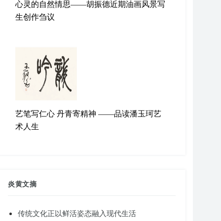
心灵的自然情思——胡振德近期油画风景写
生创作刍议
艺笔写仁心 丹青寄精神 ——品读潘玉珂艺
术人生
炎黄文摘
传统文化正以鲜活姿态融入现代生活