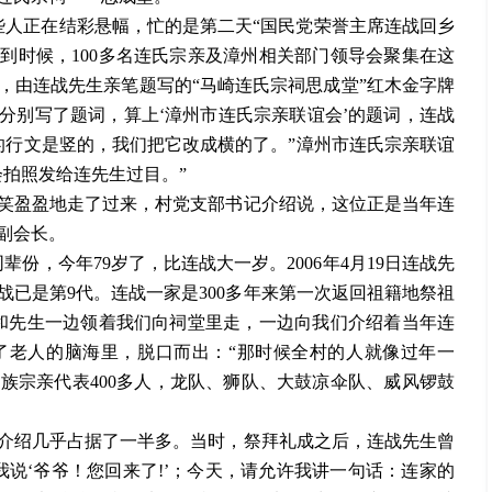
着一些人正在结彩悬幅，忙的是第二天“国民党荣誉主席连战回乡
到时候，100多名连氏宗亲及漳州相关部门领导会聚集在这
，由连战先生亲笔题写的“马崎连氏宗祠思成堂”红木金字牌
分别写了题词，算上‘漳州市连氏宗亲联谊会’的题词，连战
的行文是竖的，我们把它改成横的了。”漳州市连氏宗亲联谊
拍照发给连先生过目。”
笑盈盈地走了过来，村党支部书记介绍说，这位正是当年连
副会长。
辈份，今年79岁了，比连战大一岁。2006年4月19日连战先
已是第9代。连战一家是300多年来第一次返回祖籍地祭祖
和先生一边领着我们向祠堂里走，一边向我们介绍着当年连
了老人的脑海里，脱口而出：“那时候全村的人就像过年一
族宗亲代表400多人，龙队、狮队、大鼓凉伞队、威风锣鼓
介绍几乎占据了一半多。当时，祭拜礼成之后，连战先生曾
我说‘爷爷！您回来了!’；今天，请允许我讲一句话：连家的