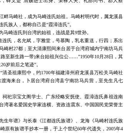
示，碑文是“清赐进士出身、荣禄大夫、礼部尚书、郡人蔡
营江畔马崎社，成为马崎连氏始祖。马崎村明代时，属龙溪县
连氏族人，都称自己是“霞漳连氏”。
为马崎连氏到台湾的始祖，连战是其
9世孙。
余姓连氏，名允斌，字雅堂，号慕陶，乳名重送，行四；系出
马崎村27都；至大清康熙间来台居于台湾府城内宁南坊马兵
至新生路一带)来台始祖兴位公……”1950年10月28日，其
20岁前后之笔迹”。
：
“清圣祖康熙中，约1700年福建漳州府龙溪县万松关马崎社
遂渡海来台，卜居台湾府台湾县宁南坊马兵营，至先生凡七
。祠祀宗宝文阁学士、广东经略安抚使、霞漳连氏鼻祖连南
台湾著名爱国史学家连横、资政连震东、中国国民党荣誉主
先生年谱》与长泰《江都连氏族谱》、龙海《马崎村连氏族
马崎原有族谱手抄本一册，于上个世纪
60年代遗失，2005年4