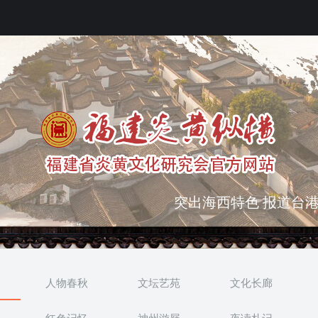
弘扬优秀文化 振奋民族
突出海西特色 报道台港
人物春秋
文坛艺苑
文化长廊