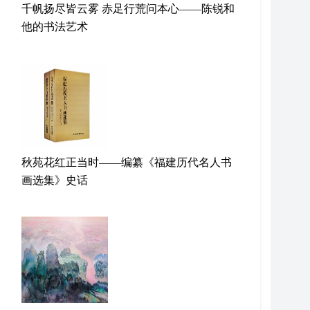
千帆扬尽皆云雾 赤足行荒问本心——陈锐和
他的书法艺术
秋苑花红正当时——编纂《福建历代名人书
画选集》史话