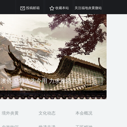
投稿邮箱
收藏本站
关注福地炎黄微站
精神 介绍民族瑰宝 宣传中华精英
澳侨 坚持古为今用 力求雅俗共赏
境外炎黄
文化动态
本会概况