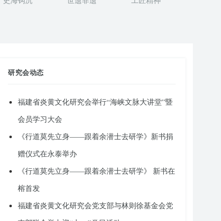
史海钩沉
世遗非遗
工匠精神
研究会动态
福建省炎黄文化研究会举行“海峡文脉大讲堂”暨
会员学习大会
《行道莫先立身——跟着余潜士去研学》新书捐
赠仪式在永泰举办
《行道莫先立身——跟着余潜士去研学》 新书在
榕首发
福建省炎黄文化研究会党支部与林则徐基金会党