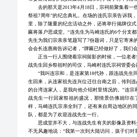
去的那天是
2013年4月18日，宗祠前聚集
祭祖7周年”的纪念典礼。在场的连氏宗亲告诉我，
里，除了隆重的纪念活动之外，还将举行揭牌仪式
匾将落户思成堂。“连先生为马崎连氏的6个分支都
先生为我们宗亲亲笔题写了7份题词，只是它寄来
会会长连惠南告诉记者，“牌匾已经做好了，我们会
正当一行人围绕着宗祠留影的时候，一位老者
战先生回乡祭祖时的司仪，马崎村连氏宗祠管委会
“我叫连宗和，是连家第18代孙，跟连战先生同
生回来，从连家祖先连兴位迁往台南之后，传到连战
的台湾连家人，是我向他介绍村里情况的。”连宗
战先生一行回家祭祖的盛况，那情景仿佛就印在
样，马崎连氏宗亲全到了，还有来自周边地区的同
队，都是为了欢迎连战先生一行。
思成堂并不大，与连战先生有关的影像及资料
不无风趣地说：
“我第一次到大陆访问，孩子们对