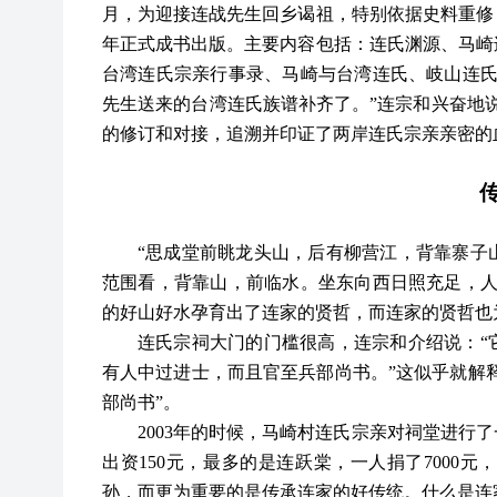
月，为迎接连战先生回乡谒祖，特别依据史料重修，族
年正式成书出版。主要内容包括：连氏渊源、马崎连
台湾连氏宗亲行事录、马崎与台湾连氏、岐山连氏
先生送来的台湾连氏族谱补齐了。”连宗和兴奋地
的修订和对接，追溯并印证了两岸连氏宗亲亲密的
“思成堂前眺龙头山，后有柳营江，背靠寨子
范围看，背靠山，前临水。坐东向西日照充足，人
的好山好水孕育出了连家的贤哲，而连家的贤哲也
连氏宗祠大门的门槛很高，连宗和介绍说：
“
有人中过进士，而且官至兵部尚书。”这似乎就解释
部尚书”。
2003年的时候，马崎村连氏宗亲对祠堂进行
出资150元，最多的是连跃棠，一人捐了7000
孙，而更为重要的是传承连家的好传统。什么是连