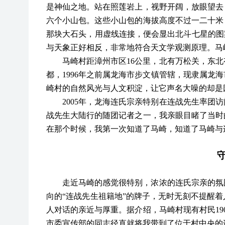
是神仙之地。站在照莲岩上，视野开阔，放眼望去
六个小山包。这些小山包的海拔高度不过一二十米
那块大石头，用虚线连接，便会显出北斗七星的图
与天象正好相反，非常地符合天文学观测原理。马
马崎村距漳州市区
16公里，北有万松关，东
都，1996年之前属龙海市步文镇管辖，现隶属龙
崎村的自然风光与人文积淀，让它声名大噪的却是
2005年，龙海连氏宗亲特别在连战先生率团
战先生大陆行的随团记者之一，我亲眼目睹了当时
在那个时候，我第一次知道了马崎，知道了马崎与
走近马崎的感觉很特别，浓浓的连氏宗亲的氛
向的
“连战先生祖籍地”的牌子，无时无刻不提醒
人对话的亲近与厚重。据介绍，马崎村现有村民190
市委宣传部的同志径直就将我带到了位于村中央的