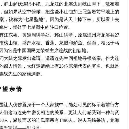
，群山起伏连绵不绝，九龙江的北溪边到岐山脚下，散布着
，但如果从空中俯瞰，把这些小山包加上照莲岩前平地上的
案，被称为“七星坠地”。因为是从天上掉下来，所以看上去
崎村，就处于七星图中的斗口位置。
北有江东桥、黄道周讲学处、邺山讲堂，原属漳州府龙溪县27
海市榜山镇。盛产水稻、香蕉、龙眼和鲈鱼。然而，相比于马
因为它是中国国民党荣誉主席连战的祖籍地。
访问大陆之际发出邀请，邀请连先生回祖地寻根省亲。作为连
的感人情景，大红邀请函上有25位宗亲代表的署名。也就是
连战先生的家族渊源。
守
望
亲
情
围让人仿佛置身于一个大家族中，随处可见的标示着前行方
着人们这与连先生密切相连的关系，更让人们感受到一种与贤
8人，聚族而居的连氏宗亲有1496人。说去马崎采访，龙海
连氏宗祠——思成堂。