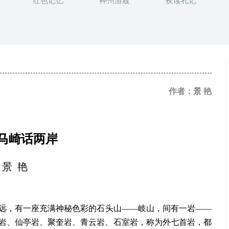
红色记忆
神州游屐
夜读札记
作者：景 艳
马崎话两岸
景
艳
远，有一座充满神秘色彩的石头山
——岐山，间有一岩——
岩、仙亭岩、聚奎岩、青云岩、石室岩，称为外七首岩，都