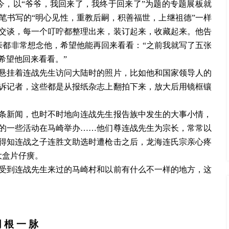
今，以“爷爷，我回来了，我终于回来了”为题的专题展板就
笔书写的“明心见性，重教后嗣，积善福世，上继祖德”一样
交谈，每一个叮咛都整理出来，装订起来，收藏起来。他告
亲都非常想念他，希望他能再回来看看：“之前我就写了五张
希望他回来看看。”
悬挂着连战先生访问大陆时的照片，比如他和国家领导人的
诉记者，这些都是从报纸杂志上翻拍下来，放大后用镜框镶
条新闻，也时不时地向连战先生报告族中发生的大事小情，
的一些活动在马崎举办
……他们尊连战先生为宗长，常常以
得知连战之子连胜文助选时遭枪击之后，龙海连氏宗亲心疼
大盒片仔癀。
受到连战先生来过的马崎村和以前有什么不一样的地方，这
同
根
一
脉