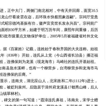
进，正中大门，两侧门南北相对，中有天井回廊，面宽
10.5
前起龙山佇看凌雲在迩，后环珠水快覩照象连翩”。宗祠厅堂悬
肇式昭宗德鸿基振有功，徽声宜奕世长发永兴昌”。宗祠前广
地面积830平方米，始建于明万历年间，康熙年间重修，后历
第5批市级重点文物保护单位，2005年5月被福建省对外文化
。据《百家姓》记载，连姓始于春秋齐国的大夫连称。始祖
元年（836年）开始，连氏从上党（今山西省长治县）播迁福
祖，连佛保则为龙溪（现龙海市）马崎社的连氏开基始祖。
台南县急水溪畔，也有一个柳营乡，台湾柳营乡和龙海市马
祖连佛保的后裔。”
显示，连南夫，湖北应山人，北宋政和二年
(1112年)进士，
桧，被贬到泉州。后隐居于漳州府龙溪县17都秀山峰，后人
山镇翠林村)。
方，碑文的第一句写道：
“霞漳连氏鼻祖，讳南夫，宋学士赠