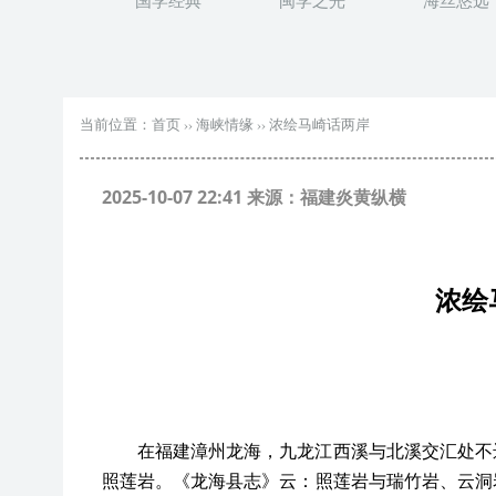
国学经典
闽学之光
海丝悠远
当前位置：
首页
››
海峡情缘
››
浓绘马崎话两岸
2025-10-07 22:41 来源：福建炎黄纵横
浓绘
在福建漳州龙海，九龙江西溪与北溪交汇处不
照莲岩。《龙海县志》云：照莲岩与瑞竹岩、云洞