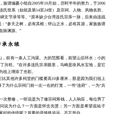
谱编纂小组自2005年10月始，历时半年的努力，于2006
氏世系（始祖及第14至24世）及宗祠、人物、风物名胜、
碑文节录等等。“原本缺少台湾连氏宗亲一脉，后来由连战
说：“参天之树，必有其根；怀山之水，必有其源，家族族谱
血脉渊源。”
传
承
永
续
山，前有一条人工沟渠。大的范围看，前望山后环水；小的
丁兴旺。”在许多连氏宗亲眼里，马崎是块风水宝地，是它
为祖上增添了光彩。
它比其他许多祠堂的门槛要高10多厘米，那是因为我们祖上
了为什么宗祠门前一左一右的灯笼，一书“连府”，一为“兵
了一次整修，一听说是为了修宗祠筹钱，人人响应，每位男丁
元，问说为什么？一方面是怀念先贤；另一方面是希望庇祐子
家好的传统呢？首要的是慎终追远，不忘所自。