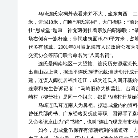
马崎连氏宗祠外表看来并不大，坐东向西，二
米，进深18米，门匾“连氏宗祠”，大门楹联：“
挂“思成堂”题匾，神龛两侧挂着宗族的昭穆联：“
场右侧有一旗杆座；宗祠建筑面积239平方米，占
代多有修葺。2001年8月被龙海市人民政府公布为
交流协会等部门联合命名为“八闽名祠”。
连氏是闽南地区一大望族。连氏历史源远流长
出自山西上党，据漳平连氏族谱记载
:自唐朝开成
建，连谋入闽徙居福州连江，成为连氏入闽开基始
连宗和先生告诉记者：“马崎旧称为柳营社。台湾
崎村（柳营社）是同一个祖宗，都是马崎村开基始
马崎连氏尊连南夫为鼻祖。据思成堂内的资料
曾任兵部尚书、广东经略安抚使等职，因得罪了秦
又命名该座山为“尚书峰”，也叫“连山”(现龙海市榜
如今，思成堂仍保存有清朝镌刻的墓道碑一