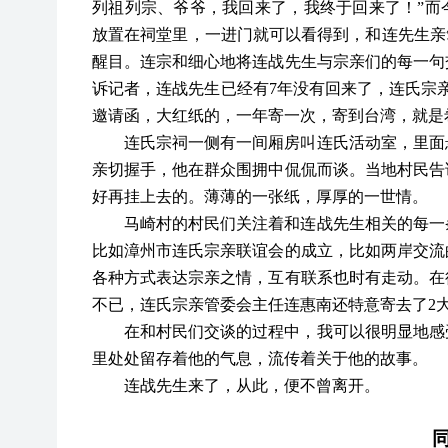
列祖列宗、爷爷，我回来了，我终于回来了！”而
放置在祠堂里，一进门就可以看得到，和连先生亲
醒目。连宗和细心地将连战先生与宗亲们的每一句
诉记者，连战先生已经有7年没有回来了，连氏宗
邀请函，大红纸的，一年寄一次，寄到台湾，就是
连氏宗祠一侧有一间厢房叫连氏活动室，里面
亲切握手，他在群众围拥中侃侃而谈。当地村民告
好再挂上去的。薄薄的一张纸，厚厚的一世情。
马崎村的村民们关注着和连战先生相关的每一
比如漳州市连氏宗亲联谊会的成立，比如两岸交流
各种方式表达宗亲之情，互有联系也时有走动。在
不已，连氏宗亲管委会主任连惠南还特意寄去了2
在和村民们交谈的过程中，我可以很明显地感
里处处留存着他的气息，流传着关于他的故事。
连战先生来了，从此，便不曾离开。