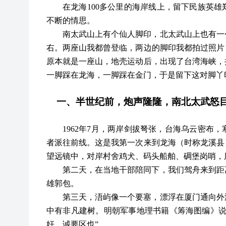
在龙海
100多公里的海岸线上，留下民族英
不断的情思。
南太武山上有个仙人脚印，北太武山上也有一
右。两座山我都曾登临，两边的脚印我都拍过照片
原本就是一座山，地壳运动后，出现了台湾海峡，
一脚踩在龙海，一脚踩在金门，于是留下这对脚丫
一、半世纪前，炮声隆隆，南北太武怒
1962年7月，两岸剑拔弩张，台海乌云密布
者派往前线。这是我第一次来到龙海（时称龙溪县
望远镜中，对岸村舍鸡犬、码头船舶、碉堡岗哨，
第二天，
在当地干部陪同下，我们驾舟来到距
雄郭包。
第三天，
浯屿像一个要塞，漂浮在厦门通向外
中有非凡建树。明朝军事地理书籍《筹海图编》
奸，诚要区也”。