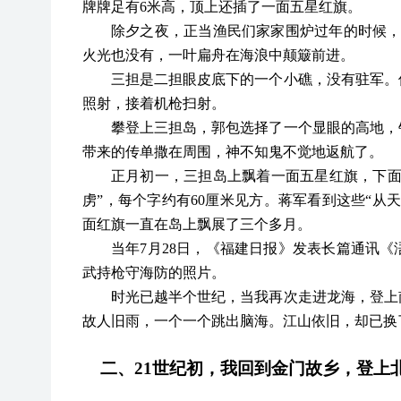
牌牌足有
6米高，顶上还插了一面五星红旗。
除夕之夜，正当渔民们家家围炉过年的时候
火光也没有，一叶扁舟在海浪中颠簸前进。
三担是二担眼皮底下的一个小礁，没有驻军。
照射，接着机枪扫射。
攀登上三担岛，郭包选择了一个显眼的高地，
带来的传单撒在周围，神不知鬼不觉地返航了。
正月初一，三担岛上飘着一面五星红旗，下
虏”，每个字约有60厘米见方。蒋军看到这些“从
面红旗一直在岛上飘展了三个多月。
当年
7月28日，《福建日报》发表长篇通讯
武持枪守海防的照片。
时光已越半个世纪，当我再次走进龙海，登上
故人旧雨，一个一个跳出脑海。江山依旧，却已换
二、
21世纪初，我回到金门故乡，登上