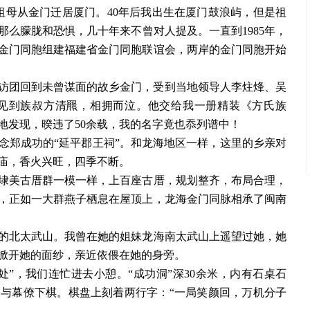
时随祖母从金门迁居厦门。40年后我出生在厦门鼓浪屿，但是祖
么朦胧和恐惧，几十年来不曾对人提及。一直到1985年，
金门同胞组建福建省金门同胞联谊会，两岸的金门同胞开始
亲参访团回到未曾谋面的故乡金门，受到当地领导人李炷烽、吴
见到族叔方清羆，相拥而泣。他交给我一册精装《方氏族
地发现，暌违了50余载，我的名字竟也忝列谱中！
念郑成功的
“延平郡王祠”。和龙海地区一样，这里的乡亲对
庙，香火兴旺，四季不断。
埭美古厝群一模一样，上百座古厝，规划整齐，布局合理，
，正如一大群燕子栖息在屋顶上，龙海金门同脉相承了闽南
的北太武山。我曾在她的姐妹龙海南太武山上遥望过她，她
掀开她的面纱，亲近依偎在她的身旁。
处”，我们连忙进去小憩。“成功洞”深30余米，内有石桌石
与幕僚下棋。棋盘上刻着两行字：“一局笑颜回，万机分子