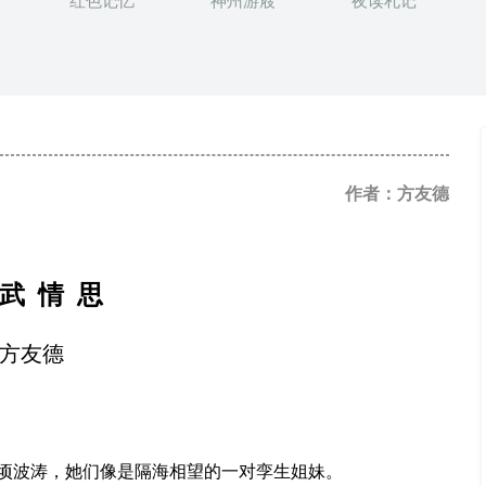
红色记忆
神州游屐
夜读札记
作者：方友德
武
情
思
方友德
顷波涛，她们像是隔海相望的一对孪生姐妹。