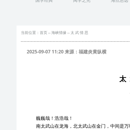
国学经典
闽学之光
海丝悠远
当前位置：
首页
››
海峡情缘
››
太 武 情 思
2025-09-07 11:20 来源：福建炎黄纵横
太
巍巍哉！浩浩哉！
南太武山在龙海，北太武山在金门，中间是万