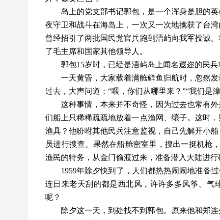
岛上的党支部书记郭包，是一个浑身是胆的英
夜守卫和战斗在海岛上，一次又一次地擒获了台湾
曾经招引了两批国民党官兵跑到浯屿向我军投诚。
了毛主席和国家其他领导人。
郭包
15岁时，已经是浯屿岛上闻名遐迩的民兵
一天黄昏，大家载着满舱鲜鱼归航时，忽然发
过去，大声问道：
“喂，你们从哪里来？”“我们是
这种事情，本来并不奇怪，因为过去也常有外
们船上只稀稀疏疏地放着一点渔网、缞子。这时，
渔具？他吩咐其他民兵注意监视，自己先解开小船
员进行搜查。果然在船舱密室里，搜出一挺机枪
渔民的特务，从金门偷渡过来，准备潜入大陆进行
1959年除夕快到了，人们都热热闹闹地准备
连日来老天刮的都是西北风，许许多多风筝、气球
呢？
除夕这一天，到处找不到郭包。原来他和郑连