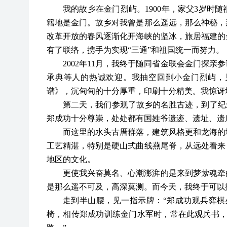
我的故乡在金门烈屿。
1900年，家父3岁
籍地是金门。故乡对我曾是那么遥远，那么神秘，那
改革开放的春风逐渐化开海峡的坚冰，旅居福建的
有了联络，携手为实现“三通”和祖国统一而努力。
2002年11月，我终于随同省金联会金门探
承典等人的热诚欢迎。我抽空回到小金门烈屿，
谱》，沉甸甸的十分厚重，印刷十分精美。我惊讶
第二天，
我们参观了故乡的名胜古迹，到了纪
郑成功十分尊崇，处处都有国姓爷遗迹、遗址、遗
而这里的水头古厝群落，建筑风格更和龙海的
工艺精湛，特别是硬山式曲线燕尾脊，从远处看来
地区的文化。
更使我兴奋莫名、心潮澎湃的是来到梦萦魂牵
是那么遥不可及，高深莫测。而今天，我终于可以
走到半山腰，见一指示牌：
“郑成功观兵弈棋
椅，相传郑成功训练金门水军时，常在此观兵书，