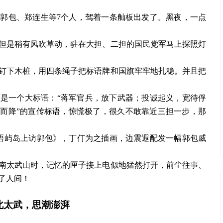
，郭包、郑连生等
7个人，驾着一条舢板出发了。黑夜，一点
但是稍有风吹草动，驻在大担、二担的国民党军马上探照灯
钉下木桩，用四条绳子把标语牌和国旗牢牢地扎稳。并且把
面是一个大标语：
“蒋军官兵，放下武器；投诚起义，宽待俘
天而降”的宣传标语，惊慌极了，很久不敢靠近三担一步，那
《浯屿岛上访郭包》，丁仃为之插画，边震遐配发一幅郭包威
南太武山时，记忆的匣子接上电似地猛然打开，前尘往事、
了人间！
北太武，思潮澎湃