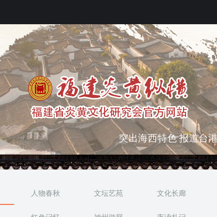
弘扬优秀文化 振奋民族
突出海西特色 报道台港
人物春秋
文坛艺苑
文化长廊