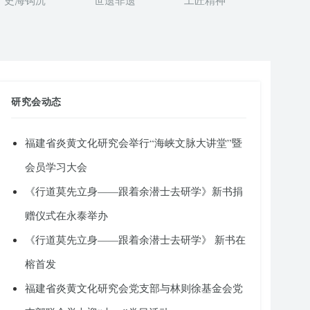
史海钩沉
世遗非遗
工匠精神
研究会动态
福建省炎黄文化研究会举行“海峡文脉大讲堂”暨
会员学习大会
《行道莫先立身——跟着余潜士去研学》新书捐
赠仪式在永泰举办
《行道莫先立身——跟着余潜士去研学》 新书在
榕首发
福建省炎黄文化研究会党支部与林则徐基金会党