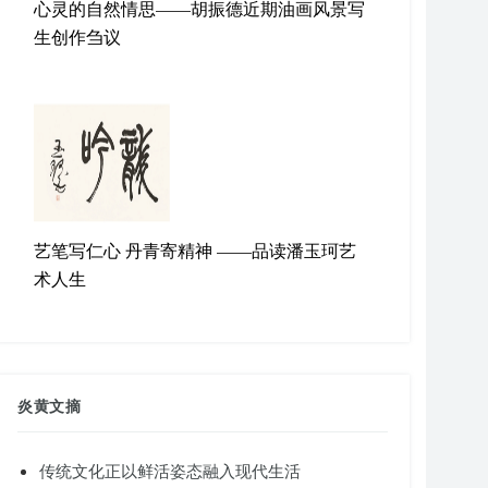
心灵的自然情思——胡振德近期油画风景写
生创作刍议
艺笔写仁心 丹青寄精神 ——品读潘玉珂艺
术人生
炎黄文摘
传统文化正以鲜活姿态融入现代生活