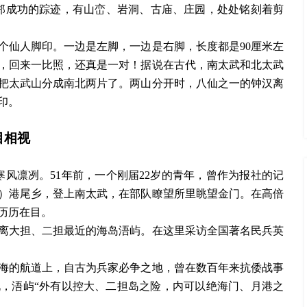
雄郑成功的踪迹，有山峦、岩洞、古庙、庄园，处处铭刻着剪
个仙人脚印。一边是左脚，一边是右脚，长度都是
90厘米左
，回来一比照，还真是一对！据说在古代，南太武和北太武
把太武山分成南北两片了。两山分开时，八仙之一的钟汉离
印。
目相视
，寒风凛冽。51年前，一个刚届22岁的青年，曾作为报社的记
）港尾乡，登上南太武，在部队瞭望所里眺望金门。在高倍
历历在目。
离大担、二担最近的海岛浯屿。在这里采访全国著名民兵英
海的航道上，自古为兵家必争之地，曾在数百年来抗倭战事
说，浯屿
“外有以控大、二担岛之险，内可以绝海门、月港之