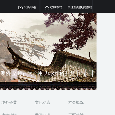
投稿邮箱
收藏本站
关注福地炎黄微站
精神 介绍民族瑰宝 宣传中华精英
澳侨 坚持古为今用 力求雅俗共赏
境外炎黄
文化动态
本会概况