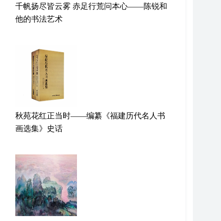
千帆扬尽皆云雾 赤足行荒问本心——陈锐和
他的书法艺术
秋苑花红正当时——编纂《福建历代名人书
画选集》史话