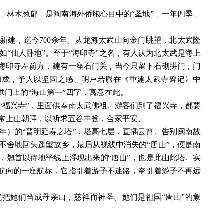
，林木葱郁，是闽南海外侨胞心目中的
“圣地”，一年四季，
4年）新建，迄今700余年。从龙海太武山向金门眺望，北太武隆
“仙人卧地”。至于“海印寺”之名，有人认为北太武是海上
在海印寺左前方，建有一座石门关，当今只留下石砌拱门，门
砌成，予人以坚固之感。明卢若腾在《重建太武寺碑记》中
拱门上的“海山第一”四字，寓意在此。
“福兴寺”，里面供奉南太武佛祖。游客们到了福兴寺，都要
常上山朝拜，以祈求五谷丰登，合家平安。
32年）的“普明延寿之塔”，塔高七层，直插云霄。告别闽南故
不舍地回头遥望故乡，最后从视线中消失的“唐山”，便是南
，翘首以待地平线上浮现出来的“唐山”，也是此山此塔。实
引航向的一座航标，它指引着游子不迷路，牵引着游子不再远
就把她们当成母亲山，慈祥而神圣。她们是祖国
“唐山”的象