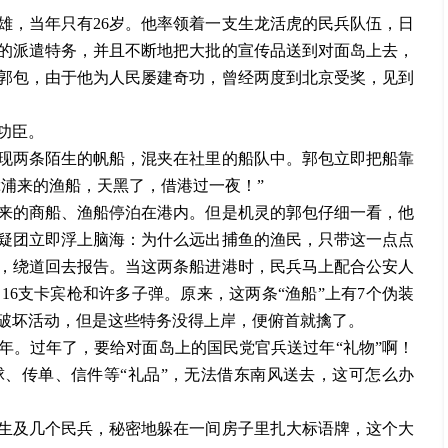
雄，当年只有
26岁。他率领着一支生龙活虎的民兵队伍，日
的派遣特务，并且不断地把大批的宣传品送到对面岛上去，
郭包，由于他为人民屡建奇功，曾经两度到北京受奖，见到
功臣。
现两条陌生的帆船，混夹在社里的船队中。郭包立即把船靠
漳浦来的渔船，天黑了，借港过一夜！”
来的商船、渔船停泊在港内。但是机灵的郭包仔细一看，他
疑团立即浮上脑海：为什么远出捕鱼的渔民，只带这一点点
，绕道回去报告。当这两条船进港时，民兵马上配合公安人
，
16支卡宾枪和许多子弹。原来，这两条“渔船”上有7个伪装
破坏活动，但是这些特务没得上岸，便俯首就擒了。
过年。过年了，要给对面岛上的国民党官兵送过年“礼物”啊！
、传单、信件等“礼品”，无法借东南风送去，这可怎么办
生及几个民兵，秘密地躲在一间房子里扎大标语牌，这个大