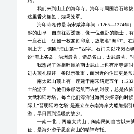
路。”
我们来到山上的海印寺。海印寺周围岩石峻拔
这里香火氤氲，烟霭笼罩。
海印寺相传是南宋咸淳年间（
1265—127
起的山阜，自东往西逶迤，像一位偃卧的隐士，有如
一座石山，犹如一枚篆刻印章，故取名“海印”。
洞上方，镌匾“海山第一”四字。石门关以花岗石
说“海上各岛，浯洲最著，诸岛名山，太武最著。”
我想起了遥相呼应的南太武山上也有座寺庙叫
进去顶礼膜拜一番以示敬重，而附近的住民更是常
南太武山顶上有一座建于南宋绍定五年（
12
土的游子，当他们乘船远航而去的时候，总是依依
太武和延寿塔。每当他们漂洋过海回乡探亲的时候
际上“普明延寿之塔”是矗立在东南海岸为船舶指
游，早日回到温暖的故乡。
一南一北，两座太武山，闽南民间自古以来
征，是海外游子思念家山的精神寄托。