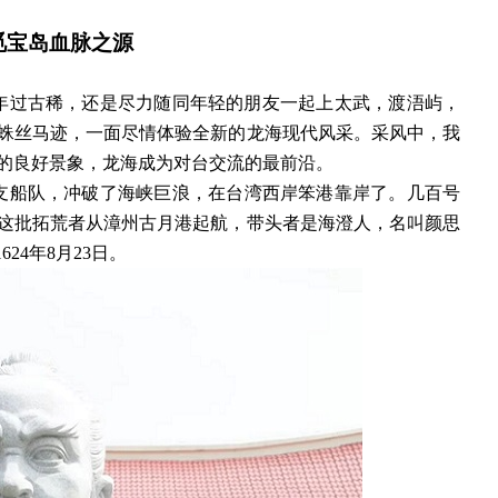
觅宝岛血脉之源
然年过古稀，还是尽力随同年轻的朋友一起上太武，渡浯屿，
蛛丝马迹，一面尽情体验全新的龙海现代风采。采风中，我
的良好景象，龙海成为对台交流的最前沿。
一支船队，冲破了海峡巨浪，在台湾西岸笨港靠岸了。几百号
这批拓荒者从漳州古月港起航，带头者是海澄人，名叫颜思
24年8月23日。