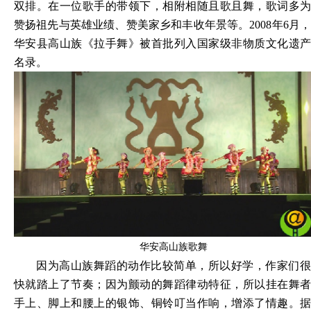
双排。在一位歌手的带领下，相附相随且歌且舞，歌词多为
赞扬祖先与英雄业绩、赞美家乡和丰收年景等。2008年6月，
华安县高山族《拉手舞》被首批列入国家级非物质文化遗产
名录。
华安高山族歌舞
因为高山族舞蹈的动作比较简单，所以好学，作家们很
快就踏上了节奏；因为颤动的舞蹈律动特征，所以挂在舞者
手上、脚上和腰上的银饰、铜铃叮当作响，增添了情趣。据