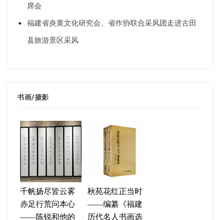
席会
福建省炎黄文化研究会、省作协联合采风团走进古田
县旅游景区采风
书画
/
摄影
千帆扬尽皆云雾
秋苑花红正当时
赤足行荒问本心
——编纂《福建
——陈锐和他的
历代名人书画选