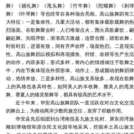
舞》《婚礼舞》《甩头舞》《竹竿舞》《陀螺舞》《刺球
舞》《叶琴舞》等也经常在各种场合亮相。高山族舞蹈有三
大特征：一是集体性。凡重大活动，都有集体载歌载舞的热
烈场面。在歌舞聚会时，人们堆柴点火，围火高歌豪饮，翩
翩起舞。先唱序歌，渐渐高亢激越，连臂合围，踏歌欢舞，
时前时后，进退有致，间有齐声欢呼，场面热烈。二是现实
性。高山族舞蹈以模拟和再现捕鱼、狩猎、农耕等生产生活
的动作，内容多彩，形式多样，将内心的情感倾注于歌舞之
中，内在节奏体现在外部形体、动作上，形成颤动的舞蹈律
动，热情奔放。三是多样性。高山族支系较多，表现在歌舞
上的风格也各具特色，如阿美人的丰收舞、雅美人的甩发
舞、赛夏人的矮灵祭舞等，都具有较高的艺术水平。
近十年来，华安高山族舞蹈队一直活跃在对台文化交流
的舞台上，为推动两岸少数民族交往，发挥了积极作用。
华安县先后组团到台湾南投县九族文化村、屏东排湾族
雕刻博物馆和原住民文化园等地采风，挖掘本土高山族文