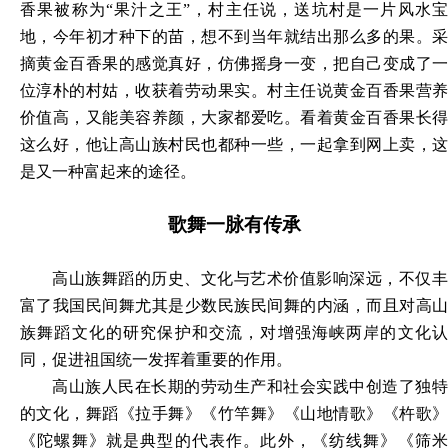
香果被称为
“果汁之王”，村主任说，送坑村是一片风水宝
地，今年初才种下的苗，想不到当年就结出那么多的果。采
摘黄金百香果的感觉真好，仿佛摇身一变，把自己变成了一
位淳朴的村姑，收获着劳动果实。村主任说黄金百香果营养
价值高，又能美容养颜，大家都爱吃。看着黄金百香果长得
这么好，他让高山族村民也都种一些，一起拿到网上卖，这
是又一种富起来的途径。
歌舞一脉有传承
高山族舞蹈的历史、文化与艺术价值影响深远，不仅丰
富了我国民间舞尤其是少数民族民间舞的内涵，而且对高山
族舞蹈文化的研究保护和交流，对增强海峡两岸的文化认
同，促进祖国统一发挥着重要的作用。
高山族人民在长期的劳动生产和社会实践中创造了独特
的文化，舞蹈《拉手舞》《竹竿舞》《山地情歌》《杵歌》
《陀螺舞》就是典型的代表作。此外，《纺线舞》《筛米