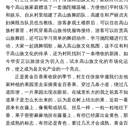
每个高山族家庭赠送了一套抛陀螺器械，方便他们平时练习
和娱乐。自从村里组建了高山族舞蹈队，高建生和严丽贞夫
妇俩既当队员也当教练。游客参观土楼群后，可以住在高山
族村寨里，村民穿着高山族传统服饰接待。游客可以欣赏高
山族舞蹈，还可以学习简单的舞蹈动作，学习抛陀螺进行互
动，大家一起跳舞唱歌，融入高山族文化氛围，这不仅有利
于高山族文化的传承，还为村民找到了一条增收的新路。如
今华安正以旅游业为切入点，试水高山族文化的市场化运
作，使之成为县文化产业的一个亮点。
正是黄金百香果收获的季节，村主任张振华邀我们去他
家种植的果园里去采摘黄金百香果。穿过几条小道，绕过几
道田埂，一片果园出现在眼前。在城里长大的我之前真不知
道果子是怎么长出来的，以为是在树上结出的果，近前一看
原来长在藤上，像葡萄或胡瓜、丝瓜一样，一粒一粒地往下
垂，果子密密麻麻地挂在藤蔓上，有些已经露出金黄色，那
是成熟的标志，有些还是青色，要过几天才会成熟。黄金百