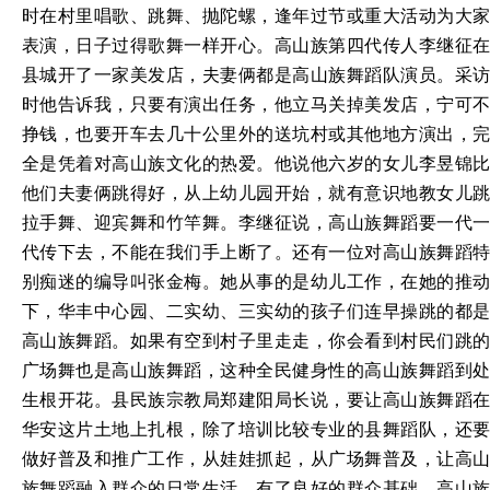
时在村里唱歌、跳舞、抛陀螺，逢年过节或重大活动为大家
表演，日子过得歌舞一样开心。高山族第四代传人李继征在
县城开了一家美发店，夫妻俩都是高山族舞蹈队演员。采访
时他告诉我，只要有演出任务，他立马关掉美发店，宁可不
挣钱，也要开车去几十公里外的送坑村或其他地方演出，完
全是凭着对高山族文化的热爱。他说他六岁的女儿李昱锦比
他们夫妻俩跳得好，从上幼儿园开始，就有意识地教女儿跳
拉手舞、迎宾舞和竹竿舞。李继征说，高山族舞蹈要一代一
代传下去，不能在我们手上断了。还有一位对高山族舞蹈特
别痴迷的编导叫张金梅。她从事的是幼儿工作，在她的推动
下，华丰中心园、二实幼、三实幼的孩子们连早操跳的都是
高山族舞蹈。如果有空到村子里走走，你会看到村民们跳的
广场舞也是高山族舞蹈，这种全民健身性的高山族舞蹈到处
生根开花。县民族宗教局郑建阳局长说，要让高山族舞蹈在
华安这片土地上扎根，除了培训比较专业的县舞蹈队，还要
做好普及和推广工作，从娃娃抓起，从广场舞普及，让高山
族舞蹈融入群众的日常生活。有了良好的群众基础，高山族