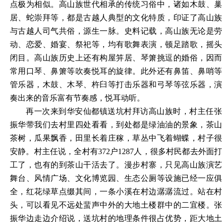
点极为相似。高山族世代相承的传统习俗中，诸如木鼓、巢
居、蛇崇拜等，都是古越人典型的文化特质，印证了高山族
与古越人司气共俗，源生一脉。史料记载，高山族无论是劳
动、恋爱、婚宴、祭祀等，均有歌舞表演，顿足踏歌，摇头
闭目。高山族历史上还有构屋笄居、琴箫挑逗的婚俗，因而
常用口琴、鼻箫等吹奏悦耳的旋律。此外还有鼻笛、鼻哨等
管乐器，木鼓、木琴、杵臼等打击乐器和弓琴等弦乐器，演
奏出来的音乐富有节奏感，悦耳动听。
再一次来到华安仙都镇送坑村拜访高山族时，村主任张
振华带我们去村里四处看看，到处都是绿油油的景象，茶山
茶树，瓜果飘香，田里长着庄稼，草丛中飞着蝴蝶，村子很
安静。村主任说，全村有
372户1287人，很多村民都去外面
工了，也有的到茶山干活去了。漫步村寨，只见高山族演艺
舞台、风情广场、文化博览园、生态公厕等设施已经一应俱
全，红花绿草点缀其间，一条小溪在村边潺潺流过。站在村
头，可以看见不远处蜚声中外的大地土楼群中的二宜楼。张
振华边走边介绍说，送坑村的地理条件很占优势，距大地土