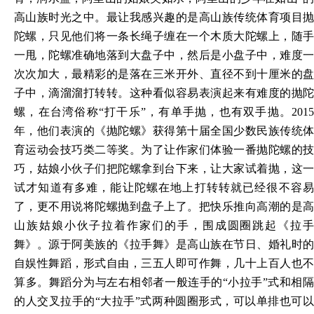
高山族时光之中。最让我感兴趣的是高山族传统体育项目抛
陀螺，只见他们将一条长绳子缠在一个木质大陀螺上，随手
一甩，陀螺准确地落到大盘子中，然后是小盘子中，难度一
次次加大，最精彩的是落在三米开外、直径不到十厘米的盘
子中，滴溜溜打转转。这种看似容易表演起来有难度的抛陀
螺，在台湾俗称“打干乐”，有单手抛，也有双手抛。2015
年，他们表演的《抛陀螺》获得第十届全国少数民族传统体
育运动会技巧类二等奖。为了让作家们体验一番抛陀螺的技
巧，姑娘小伙子们把陀螺拿到台下来，让大家试着抛，这一
试才知道有多难，能让陀螺在地上打转转就已经很不容易
了，更不用说将陀螺抛到盘子上了。把快乐推向高潮的是高
山族姑娘小伙子拉着作家们的手，围成圆圈跳起《拉手
舞》。源于阿美族的《拉手舞》是高山族在节日、婚礼时的
自娱性舞蹈，形式自由，三五人即可作舞，几十上百人也不
算多。舞蹈分为与左右相邻者一般连手的“小拉手”式和相隔
的人交叉拉手的“大拉手”式两种圆圈形式，可以单排也可以