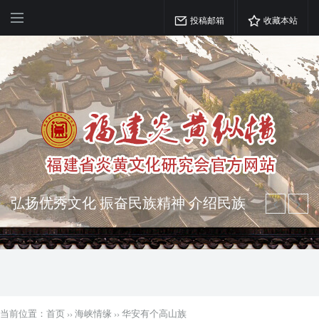
投稿邮箱
收藏本站
弘扬优秀文化 振奋民族精神 介绍民族
瑰宝 宣传中华精英
突出海西特色 报道台港澳侨 坚持古为
今用 力求雅俗共赏
当前位置：
首页
››
海峡情缘
››
华安有个高山族