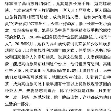
练掌握了高山族舞蹈特性，尤其是擅长拉手舞、抛陀螺表
演。也就在深圳学习舞蹈期间，他认识了严丽贞，两人因高
山族舞蹈而相恋而结缘，成为舞蹈夫妻。被称为“陀螺精
灵”的严丽贞1977年出生，今年正好40岁，脸上长着一对小酒
窝，笑起来特别甜。她是队员中最早掌握精准双手抛陀螺技
巧的女队员，2014年被国务院授予“全国民族团结进步模范个
人”。2015年9月，她作为高山族代表到北京参加少数民族参
观团活动，出席抗战胜利70周年阅兵式，并受到习总书记等
党和国家领导人的亲切接见。说起这些荣誉，夫妻俩满脸自
豪，能把高山族舞蹈跳到这个份上，他们也没有想到。高建
生告诉我，刚结婚那会儿他们俩在县城打工维持生计，后来
他们发现种茶可以致富，就回送坑村创业。夫妻俩开山种
茶，成为高山族同胞中最早拥有十亩以上优质铁观音茶园的
种茶大户。夫妻俩志同道合，除了种茶就是跳舞，只要有
空，就一起练一练抛陀螺，跳一跳高山舞，这些都成为他们
生活的一部分。
村主任张振华说，为了传播高山族文化，县政府特意为