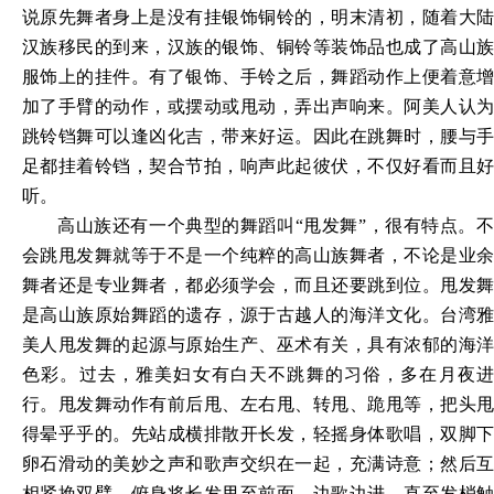
说原先舞者身上是没有挂银饰铜铃的，明末清初，随着大陆
汉族移民的到来，汉族的银饰、铜铃等装饰品也成了高山族
服饰上的挂件。有了银饰、手铃之后，舞蹈动作上便着意增
加了手臂的动作，或摆动或甩动，弄出声响来。阿美人认为
跳铃铛舞可以逢凶化吉，带来好运。因此在跳舞时，腰与手
足都挂着铃铛，契合节拍，响声此起彼伏，不仅好看而且好
听。
高山族还有一个典型的舞蹈叫
“甩发舞”，很有特点。
会跳甩发舞就等于不是一个纯粹的高山族舞者，不论是业余
舞者还是专业舞者，都必须学会，而且还要跳到位。甩发舞
是高山族原始舞蹈的遗存，源于古越人的海洋文化。台湾雅
美人甩发舞的起源与原始生产、巫术有关，具有浓郁的海洋
色彩。过去，雅美妇女有白天不跳舞的习俗，多在月夜进
行。甩发舞动作有前后甩、左右甩、转甩、跪甩等，把头甩
得晕乎乎的。先站成横排散开长发，轻摇身体歌唱，双脚下
卵石滑动的美妙之声和歌声交织在一起，充满诗意；然后互
相紧挽双臂，俯身将长发甩至前面，边歌边进，直至发梢触