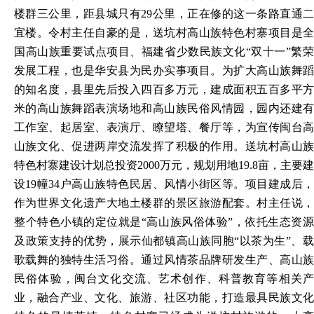
楼群三公里，距县城只有29公里，正在修的这一条路直通二
宜楼。令村主任自豪的是，送坑村高山族特色村寨项目是全
国高山族重要试点项目、福建省少数民族文化“双十一”繁荣
发展工程，也是华安县为民办实事项目。为扩大高山族舞蹈
的知名度，县里先后投入四百多万元，建成面积五百多平方
米的高山族舞蹈表演场地和高山族民俗风情园，园内还建有
工作室、起居室、表演厅、瞭望塔、餐厅等，为宣传闽台高
山族文化、促进两岸交流发挥了积极的作用。送坑村高山族
特色村寨建设计划总投资2000万元，规划用地19.8亩，主要建
设19幢34户高山族特色民居、风情小街区等。项目建成后，
作为世界文化遗产大地土楼群的景区旅游配套。村主任说，
整个特色小镇的定位就是“高山族风俗体验”，依托生态资源
及政策支持的优势，展示仙都镇高山族同胞“以茶为生”、载
歌载舞的独特生活习俗。通过风情茶品牌研发生产、高山族
民俗体验，闽台文化交流、艺术创作、科普教育等相关产
业，融合产业、文化、旅游、社区功能，打造最具民族文化