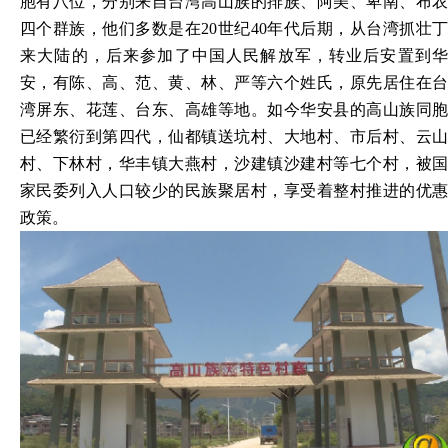
胞有八位，分别来自台湾高山族的排族、阿美、卑南、布农
四个群族，他们多数是在20世纪40年代后期，从台湾抓壮丁
来大陆的，后来参加了中国人民解放军，转业后安置到华
安，有陈、高、范、黄、林、严等六个姓氏，原先居住在台
湾屏东、花莲、台东、高雄等地。如今华安县的高山族同胞
已经繁衍到第四代，仙都镇送坑村、大地村、市后村、云山
村、下林村，华丰镇大燕村，沙建镇沙建村等七个村，被国
家民委列入人口较少的民族聚居村，享受着整村推进的优惠
政策。