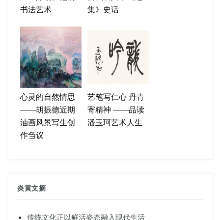
书法艺术
集》史话
心灵的自然情思
艺笔写仁心 丹青
——胡振德近期
寄精神 ——品读
油画风景写生创
潘玉珂艺术人生
作刍议
炎黄文摘
传统文化正以鲜活姿态融入现代生活