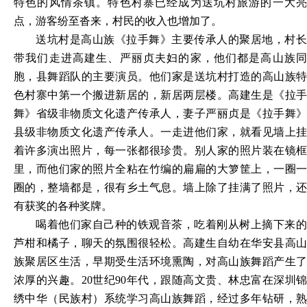
特色的风情茶镇。特色村寨已经成为送坑村旅游的一大亮
点，游客纷至沓来，村民的收入也增加了。
送坑村是高山族《拉手舞》主要传承人的聚居地，村长
带我们走进高建生、严丽贞夫妇的家，他们都是高山族同
胞，县舞蹈队的主要演员。他们家是送坑村打造的高山族特
色村寨中第一个搬进新居的，新居两层楼。高建生是《拉手
舞》省级非物质文化遗产传承人，妻子严丽贞是《拉手舞》
县级非物质文化遗产传承人。一走进他们家，就看见墙上挂
着许多演出照片，每一张都很珍贵。别人家的照片装在镜框
里，而他们家的照片全粘在竹编的扁扁的大箩筐上，一圈一
圈的，整墙都是，很有乡土气息。墙上除了挂满了照片，还
有获奖的各种奖牌。
喝着他们家自己种的铁观音茶，吃着刚从树上摘下来的
芦柑和橘子，聊天的氛围很轻松。高建生自幼在华安县高山
族聚居区生活，早期受生活环境熏陶，对高山族舞蹈产生了
浓厚的兴趣。
20世纪90年代，跟随高文贵、林忠富在深圳
绣中华（民族村）系统学习高山族舞蹈，经过多年钻研，熟