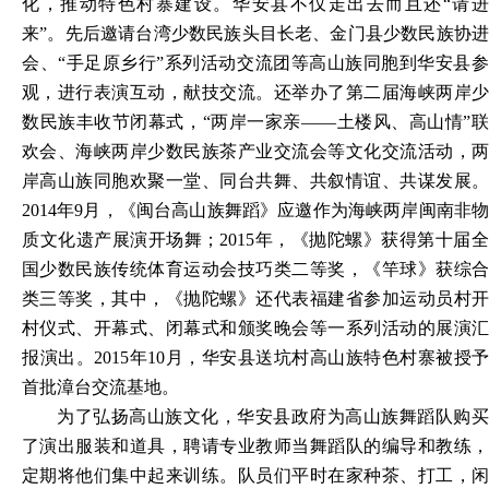
化，推动特色村寨建设。华安县不仅走出去而且还
“请
来”。先后邀请台湾少数民族头目长老、金门县少数民族协进
会、“手足原乡行”系列活动交流团等高山族同胞到华安县参
观，进行表演互动，献技交流。还举办了第二届海峡两岸少
数民族丰收节闭幕式，“两岸一家亲——土楼风、高山情”联
欢会、海峡两岸少数民族茶产业交流会等文化交流活动，两
岸高山族同胞欢聚一堂、同台共舞、共叙情谊、共谋发展。
2014年9月，《闽台高山族舞蹈》应邀作为海峡两岸闽南非物
质文化遗产展演开场舞；2015年，《抛陀螺》获得第十届全
国少数民族传统体育运动会技巧类二等奖，《竿球》获综合
类三等奖，其中，《抛陀螺》还代表福建省参加运动员村开
村仪式、开幕式、闭幕式和颁奖晚会等一系列活动的展演汇
报演出。2015年10月，华安县送坑村高山族特色村寨被授予
首批漳台交流基地。
为了弘扬高山族文化，华安县政府为高山族舞蹈队购买
了演出服装和道具，聘请专业教师当舞蹈队的编导和教练，
定期将他们集中起来训练。队员们平时在家种茶、打工，闲