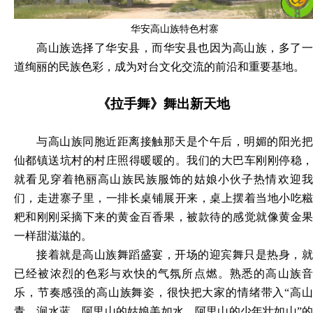
华安高山族特色村寨
高山族选择了华安县，而华安县也因为高山族，多了一
道绚丽的民族色彩，成为对台文化交流的前沿和重要基地。
《拉手舞》舞出新天地
与高山族同胞近距离接触那天是个午后，明媚的阳光把
仙都镇送坑村的村庄照得暖暖的。我们的大巴车刚刚停稳，
就看见穿着艳丽高山族民族服饰的姑娘小伙子热情欢迎我
们，走进寨子里，一排长桌铺展开来，桌上摆着当地小吃糍
粑和刚刚采摘下来的黄金百香果，被款待的感觉就像黄金果
一样甜滋滋的。
接着就是高山族舞蹈盛宴，开场的迎宾舞只是热身，就
已经被浓烈的色彩与欢快的气氛所点燃。熟悉的高山族音
乐，节奏感强的高山族舞姿，很快把大家的情绪带入
“高
青，涧水蓝，阿里山的姑娘美如水，阿里山的少年壮如山”的