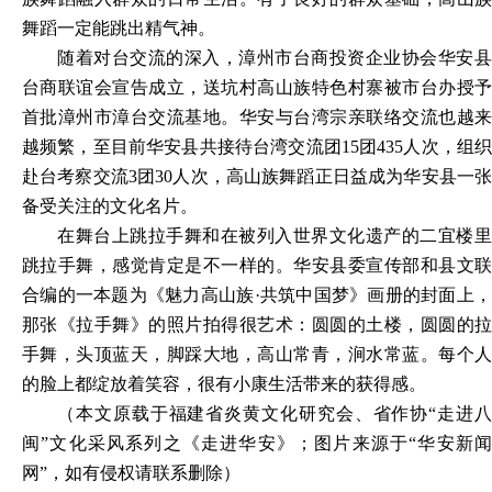
舞蹈一定能跳出精气神。
随着对台交流的深入，漳州市台商投资企业协会华安县
台商联谊会宣告成立，送坑村高山族特色村寨被市台办授予
首批漳州市漳台交流基地。华安与台湾宗亲联络交流也越来
越频繁，至目前华安县共接待台湾交流团
15团435人次，组
赴台考察交流3团30人次，高山族舞蹈正日益成为华安县一张
备受关注的文化名片。
在舞台上跳拉手舞和在被列入世界文化遗产的二宜楼里
跳拉手舞，感觉肯定是不一样的。华安县委宣传部和县文联
合编的一本题为《魅力高山族
·共筑中国梦》画册的封面上，
那张《拉手舞》的照片拍得很艺术：圆圆的土楼，圆圆的拉
手舞，头顶蓝天，脚踩大地，高山常青，涧水常蓝。每个人
的脸上都绽放着笑容，很有小康生活带来的获得感。
（
本文原载于
福建省炎黄文化研究会、省作协
“走进
闽”文化采风系列之
《走进华安》；图片来源于“华安新
网”，如有侵权请联系删除
）