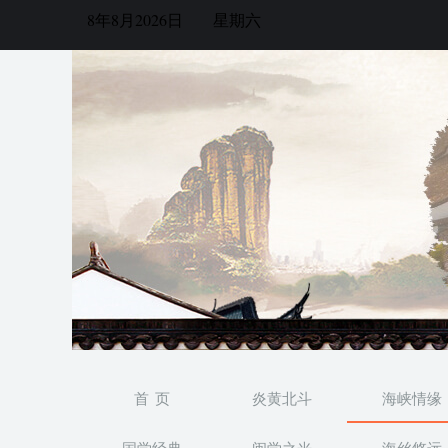
8年8月2026日
星期六
首 页
炎黄北斗
海峡情缘