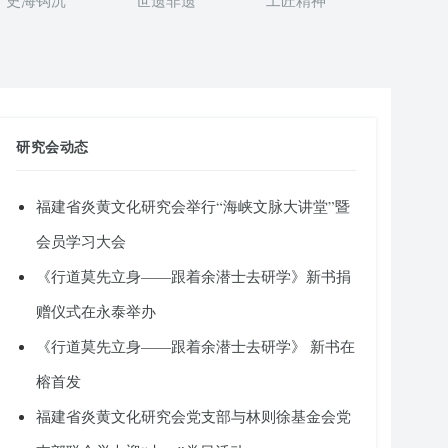
史海钩沉
世遗非遗
工匠精神
研究会动态
福建省炎黄文化研究会举行“海峡文脉大讲堂”暨
会员学习大会
《行道莫先立身——跟着余潜士去研学》新书捐
赠仪式在永泰举办
《行道莫先立身——跟着余潜士去研学》 新书在
榕首发
福建省炎黄文化研究会党支部与林则徐基金会党