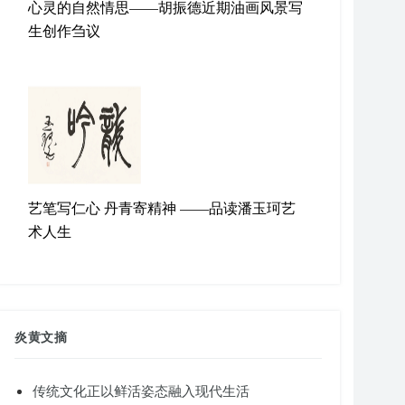
心灵的自然情思——胡振德近期油画风景写
生创作刍议
艺笔写仁心 丹青寄精神 ——品读潘玉珂艺
术人生
炎黄文摘
传统文化正以鲜活姿态融入现代生活