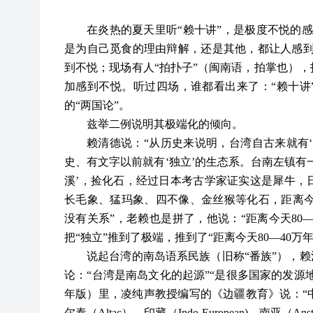
在炎热的夏天里听
“赖十讲”，是极度不悦的
是为自己觅食的理由辩解，还是其他，都让人感到
到不悦；现场有人“拍扑子”（闽南语，拍掌也）
加感到不悦。听过四场，谁都看出来了：“赖十讲
的“两国论”。
兹举二例说明其极端化的倾向。
赖清德说：
“从历史来说明，台湾自古来就有
史、有文字以前就有‘独立’的生态系。台南左镇有
溪’，捡化石，经过日本考古学家证实这是犀牛，
长毛象、猛玛象、四不像、金丝猴等化石，距离今天
没有关系”，老赖也是拼了，他说：“距离今天80—
把“独立”推到了极端，推到了“距离今天80—40万年
说起台湾的南岛语系民族（旧称
“番族”），
论：“台湾是南岛文化的起源”“是很多国家的发源地
年版）里，凌纯声教授编写的《边疆教育》说：“中国边
尔泰（Altac）、印藏（Indo-European)、南亚（Anstr