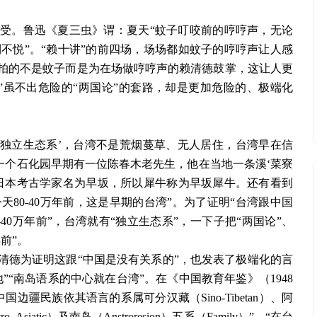
感受。鲁迅《夏三虫》谓：夏天“蚊子叮咬前的哼哼声，无论
不悦”。“赖十讲”的前四场，场场都如蚊子的哼哼声让人感
，拍的不是蚊子而是为在场做哼哼声的赖清德鼓掌，这让人更
”虽不出危险的“两国论”的套路，却是更加危险的、极端化
‘独立生态系’，台湾不是荒烟蔓草、无人居住，台湾早在信
一个石化园早期有一位陈春木老先生，他在当地一条溪‘菜寮
日本考古学家名为早坂，所以犀牛称为早坂犀牛。还有看到
80-40万年前，这是早期的台湾”。为了证明“台湾跟中国
40万年前”，台湾就有“独立生态系”，一下子把“两国论”、
前”。
赖清德为证明这跟“中国是没有关系的”，也发表了极端化的言
”“南岛语系的中心就在台湾”。在《中国教育年鉴》（1948
疆民族依其语言的系属可分汉藏（Sino-Tibetan）、阿
o- Asiatic）及南岛（Anstroresion）五系（Family）”，“在台