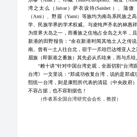
湾之太么（Jaivar）萨衣设待(Saishet ）、蒲
（Ami）、野眉（Yami）等族均为南岛系民族
学、民族学界的学术权威。与凌纯声齐名的林惠祥教
为世界大岛之一，而番族之住地占全岛之大半，且
新港的田野报告：“余在新港时闻其地土人之传
南。曾有一土人往台北，宿于一爪哇巴达维亚人之
眉族（即新港之番族）其先必从爪哇来，而与爪哇人
“赖十讲”针对中国台湾史观，全面切割“台湾
台湾》一文里说：“郑成功收复台湾，说的是郑成
熙统一台湾，则是康熙所代表的清廷（中央政府）
不容占据，也不容割据也！
（作者系全国台湾研究会会长
，
教授）