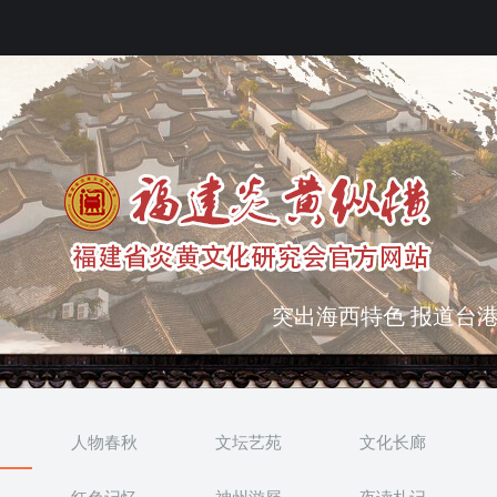
突出海西特色 报道台港
弘扬优秀文化 振奋民族
人物春秋
文坛艺苑
文化长廊