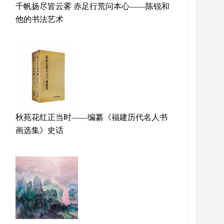
千帆扬尽皆云雾 赤足行荒问本心——陈锐和
他的书法艺术
秋苑花红正当时——编纂《福建历代名人书
画选集》史话