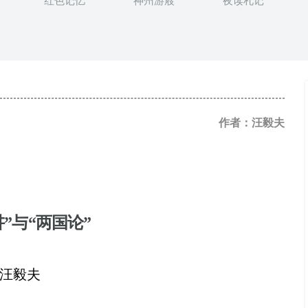
红色记忆
神州游屐
夜读札记
作者：汪毅夫
讲”与“两国论”
汪毅夫