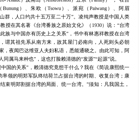
缴（Bunung）、朱欧（Tsowu）、派宛（Paiwang）、阿眉
之高山群，人口约共十五万至二十万”。凌纯声教授是中国人类
授在其名著《台湾番族之原始文化》（1930）说：“台湾
此族与中国亦有历史上之关系”，书中有林惠祥教授在台湾
说，谓其祖先系从南方来，故其屋门必南向，人死则头必朝
家，夜闻巴达维亚人夫妇私语，悉能通晓之。由此可知，阿
同属马来种也”，这也打脸赖清德的“发源”“起源”说。
跟中国的关系”，赖清德究竟想干什么？我在《简说康熙统一
功率领的明郑军队终结荷兰占据台湾的时期、收复台湾；康
结束明郑割据台湾的局面、统一台湾。”须知：凡我国土，