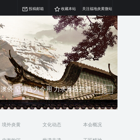
投稿邮箱
收藏本站
关注福地炎黄微站
澳侨 坚持古为今用 力求雅俗共赏
精神 介绍民族瑰宝 宣传中华精英
境外炎黄
文化动态
本会概况