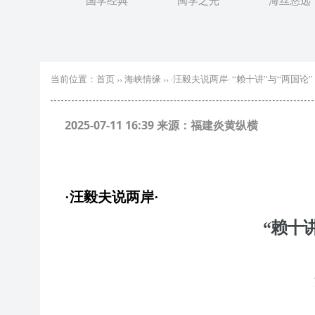
国学经典
闽学之光
海丝悠远
当前位置：
首页
››
海峡情缘
››
·汪毅夫说两岸· “赖十讲”与“两国论”
2025-07-11 16:39 来源：福建炎黄纵横
·汪毅夫说两岸·
“赖十