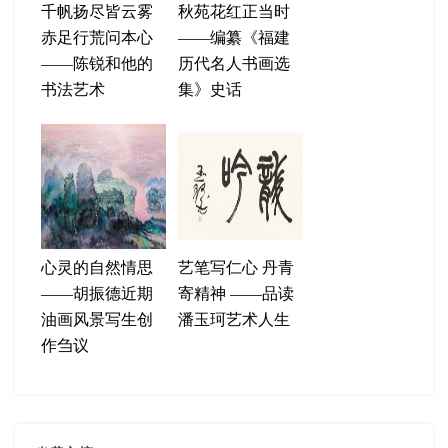
千帆扬尽皆云雾
秋苑花红正当时
赤足行荒问本心
——编纂《福建
——陈锐和他的
历代名人书画选
书法艺术
集》史话
心灵的自然情思
艺笔写仁心 丹青
——胡振德近期
寄精神 ——品读
油画风景写生创
潘玉珂艺术人生
作刍议