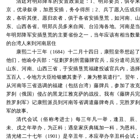
清廷对明郑降军的安置政策是：
1、明郑要员，俱令
京，优录叙录，加恩安插，务令得所；2、兵丁愿入伍或归
农，各听其便。愿归农者，俱于各省安插垦荒，如河南、山
东、山西各省。明郑兵员多来自闽、台沿海各地。河南是当
年明郑降军安插垦荒的主要省份之一，当年应该有相当数量
的台湾人来到河南居住
康熙二十三年（
1684）十二月十四日，康熙皇帝想起
他们，他谕令兵部：“征剿罗刹所需藤牌官兵，应分遣司员至
山东、河南、山西三省，于安插垦荒福建投诚官兵内，选择
五百人，令地方大臣给银赡其妻子，兼为整装遣行”。翌年，
从河南等三省选调的福建（包括台湾）藤牌兵，参加了攻克
罗刹（俄国）侵占的黑龙江雅克萨的战役。我有《藤牌兵完
胜罗刹军》记康熙派员到河南等省调遣藤牌奇兵，完胜罗刹
军的故事。
清代会试（俗称考进士）每三年凡一举，逢丑、辰、
未、戌之年举办，为正科；遇皇家庆典辄加一科，为恩科。
清光绪二十七年（
1901）是辛丑年，本应举办辛丑科会试；