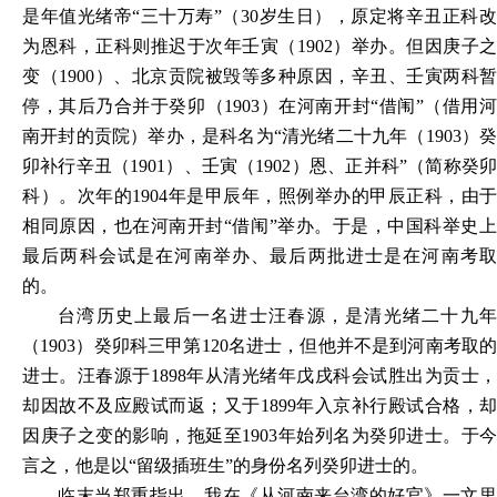
是年值光绪帝“三十万寿”（30岁生日），原定将辛丑正科改
为恩科，正科则推迟于次年壬寅（1902）举办。但因庚子之
变（1900）、北京贡院被毁等多种原因，辛丑、壬寅两科暂
停，其后乃合并于癸卯（1903）在河南开封“借闱”（借用河
南开封的贡院）举办，是科名为“清光绪二十九年（1903）癸
卯补行辛丑（1901）、壬寅（1902）恩、正并科”（简称癸卯
科）。次年的1904年是甲辰年，照例举办的甲辰正科，由于
相同原因，也在河南开封“借闱”举办。于是，中国科举史上
最后两科会试是在河南举办、最后两批进士是在河南考取
的
。
台湾历史上最后一名进士汪春源，是清光绪二十九年
（
1903）癸卯科三甲第120名进士，但他并不是到河南考取
进士。汪春源于1898年从清光绪年戊戌科会试胜出为贡士，
却因故不及应殿试而返；又于1899年入京补行殿试合格，却
因庚子之变的影响，拖延至1903年始列名为癸卯进士。于今
言之，他是以“留级插班生”的身份名列癸卯进士的。
临末当郑重指出，我在《从河南来台湾的好官》一文里