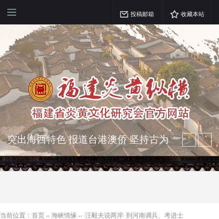
投稿邮箱
收藏本站
突出海西特色 报道台港澳侨 坚持古为
今用 力求雅俗共赏
弘扬优秀文化 振奋民族精神 介绍民族
瑰宝 宣传中华精英
当前位置：
首页
››
海峡情缘
››
·汪毅夫说两岸· 到河南调兵、考进士