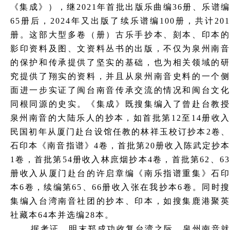
《集成》），继
2021年首批出版乐曲编36册、乐谱
65册后，2024年又出版了续乐谱编100册，共计201
册。这部大型多卷（册）古乐手抄本、刻本、印本的
影印资料及图、文资料丛书的出版，不仅为泉州南音
的保护和传承提供了坚实的基础，也为相关领域的研
究提供了翔实的资料，并且从泉州南音史料的一个侧
面进一步实证了闽台南音传承交流的情况和闽台文化
同根同源的史实。《集成》既搜集编入了曾赴台教授
泉州南音的大陆乐人的抄本，如首批第12至14册收入
民国初年从厦门赴台设馆任教的林祥玉校订抄本2卷、
石印本《南音指谱》4卷，首批第20册收入陈武定抄本
1卷，首批第54册收入林庶烟抄本4卷，首批第62、63
册收入从厦门赴台的许启章编《南乐指谱重集》石印
本6卷，续编第65、66册收入张在我抄本6卷。同时搜
集编入台湾南音社团的抄本、印本，如搜集鹿港聚英
社藏本64本并选编28本。
据考证，明末郑成功收复台湾之际，泉州南音就