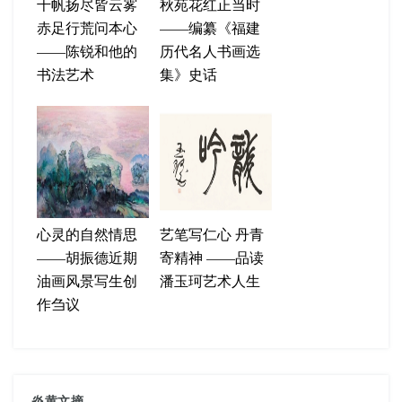
千帆扬尽皆云雾
秋苑花红正当时
赤足行荒问本心
——编纂《福建
——陈锐和他的
历代名人书画选
书法艺术
集》史话
心灵的自然情思
艺笔写仁心 丹青
——胡振德近期
寄精神 ——品读
油画风景写生创
潘玉珂艺术人生
作刍议
炎黄文摘