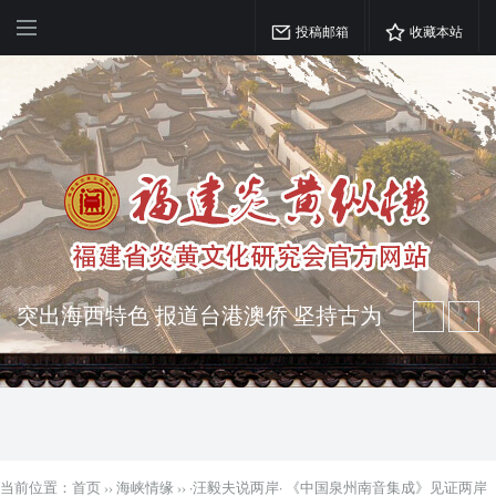
投稿邮箱
收藏本站
突出海西特色 报道台港澳侨 坚持古为
今用 力求雅俗共赏
弘扬优秀文化 振奋民族精神 介绍民族
瑰宝 宣传中华精英
当前位置：
首页
››
海峡情缘
››
·汪毅夫说两岸· 《中国泉州南音集成》见证两岸