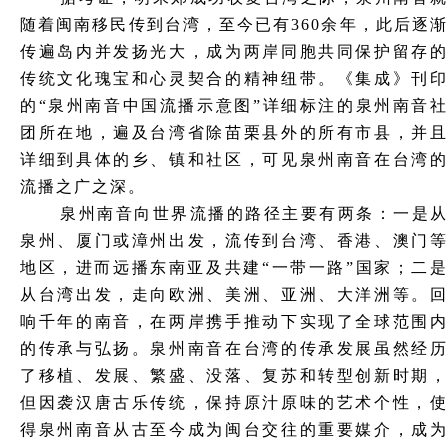
随着闽南移民传到台湾，至今已有
360余年，此后逐
传遍岛内并发扬光大，成为两岸同胞共同保护留存的
传统文化瑰宝和心灵契合的精神纽带。《集成》刊印
的“泉州南音中国流播示意图”详细标注的泉州南音社
团所在地，遍及台湾省除苗栗县外的所有市县，并且
详细到具体的乡、镇和社区，可见泉州南音在台湾的
流播之广之深。
泉州南音向世界流播的路径主要有两条：一是从
泉州、厦门或漳州出发，流传到台湾、香港、澳门等
地区，进而远播东南亚及共建
“一带一路”国家；二
从台湾出发，走向欧洲、美洲、亚洲、大洋洲等。回
响千年的南音，在两岸携手推动下实现了全球范围内
的传承与弘扬。泉州南音在台湾的传承发展虽然经历
了移植、发展、繁盛、没落、复苏和转型创新时期，
但因袭汉唐古乐传统，保持原汁原味的艺术个性，使
得泉州南音从古至今成为闽台交往的重要媒介，成为