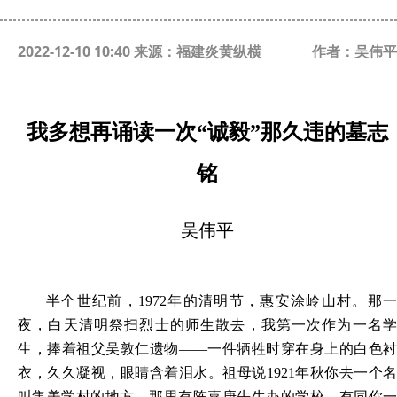
2022-12-10 10:40 来源：福建炎黄纵横
作者：吴伟平
我多想再诵读一次“诚毅”那久违的墓志
铭
吴伟平
半个世纪前，
1972年的清明节，惠安涂岭山村。那一
夜，白天清明祭扫烈士的师生散去，我第一次作为一名学
生，捧着祖父吴敦仁遗物——一件牺牲时穿在身上的白色衬
衣，久久凝视，眼睛含着泪水。祖母说1921年秋你去一个名
叫集美学村的地方，那里有陈嘉庚先生办的学校，有同你一