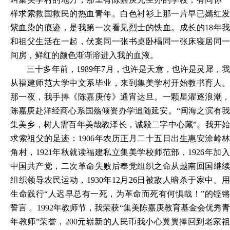
样求索救国救民的热血青年。白色衬衫上那一片早已嫣红发
紫血染的痕迹，是我第一次看见烈士的铁血。成长的18年我
和祖父生活在一起，伏案同一张书桌卧榻同一张床寝居同一
间房，鲜红的颜色渐渐溶进入我的血液。
三十多年前，
1989年7月，也许是天意，也许是灵犀，
从福建师范大学中文系毕业，来到集美学村开始教书育人。
那一夜，我手捧《陈嘉庚传》通宵达旦。一颗星濯逐浪潮，
陈嘉庚赴洋经商心系国殇倾资办学追随延安。“闽海之滨有我
集美乡，树人需百年美哉教泽长，诚毅二字中心藏”。我开始
求索祖父的足迹：1906年农历正月二十五日出生惠安涂岭林
角村，1921年秋就读福建私立集美学校师范部，1926年加入
中国共产党，二次革命失败后奉党组织之命从越南回国继续
组织领导农民运动，1930年12月26日被敌人暗杀于家中。用
生命践行“人迟早总有一死，为革命而死有何惧哉！”的铿锵
誓言 。1992年教师节，我荣获“集美陈嘉庚教育基金会优秀青
年教师”荣誉，200元崭新的人民币我小心翼翼捧回到老家祖