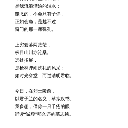
是我流浪漂泊的泪水；
能飞的，不会只有子弹，
正如会痛，是越不过
窗门的那一颗弹孔。
上穷碧落两茫茫，
极目山川亦沧桑。
远处招展，
是枪林弹雨洗礼的风采；
如时光穿堂，而过清明君临。
今日，在烈士陵前，
以君子兰的名义，草拟疾书。
我多想，借你一只千疮的眼，
诵读
“诚毅”那久违的墓志铭。