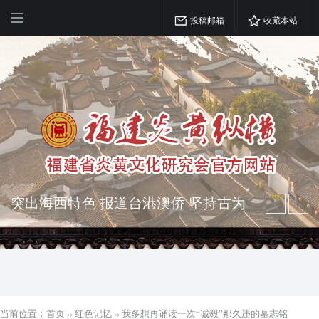
投稿邮箱
收藏本站
突出海西特色 报道台港澳侨 坚持古为
今用 力求雅俗共赏
弘扬优秀文化 振奋民族精神 介绍民族
瑰宝 宣传中华精英
当前位置：
首页
››
红色记忆
››
我多想再诵读一次“诚毅”那久违的墓志铭