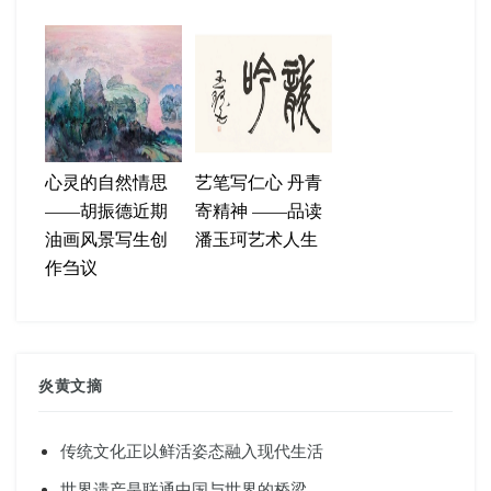
心灵的自然情思
艺笔写仁心 丹青
——胡振德近期
寄精神 ——品读
油画风景写生创
潘玉珂艺术人生
作刍议
炎黄文摘
传统文化正以鲜活姿态融入现代生活
世界遗产是联通中国与世界的桥梁