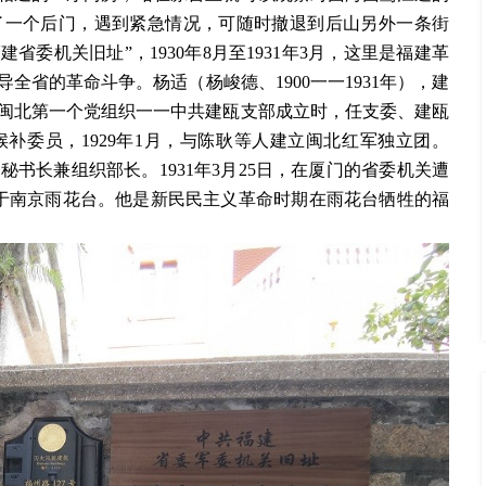
了一个后门，遇到紧急情况，可随时撤退到后山另外一条街
省委机关旧址”，1930年8月至1931年3月，这里是福建革
省的革命斗争。杨适（杨峻德、1900一一1931年），建
7年闽北第一个党组织一一中共建瓯支部成立时，任支委、建瓯
候补委员，1929年1月，与陈耿等人建立闽北红军独立团。
秘书长兼组织部长。1931年3月25日，在厦门的省委机关遭
牲于南京雨花台。他是新民民主义革命时期在雨花台牺牲的福