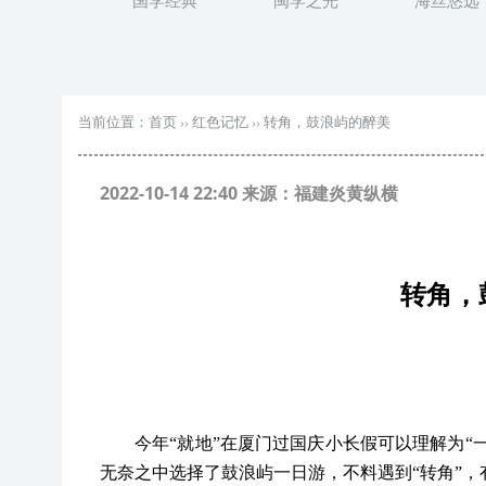
国学经典
闽学之光
海丝悠远
当前位置：
首页
››
红色记忆
››
转角，鼓浪屿的醉美
2022-10-14 22:40 来源：福建炎黄纵横
转角，
今年
“就地”在厦门过国庆小长假可以理解为“
无奈之中选择了鼓浪屿一日游，不料遇到“转角”，