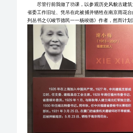
尽管行前我做了功课，以参观历史风貌古建筑
省委工作旧址、凭吊在此被捕并牺牲在南京雨花台
列丛书之巜峻节德民一一杨竣德》作者，然而计划