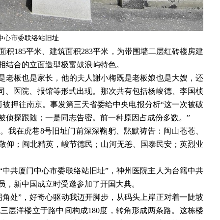
中心市委联络站旧址
地面积185平米、建筑面积283平米，为带围墙二层红砖楼房建
相结合的立面造型极富鼓浪屿特色。
既是老板也是家长，他的夫人謝小梅既是老板娘也是大嫂，还
公司、医院、报馆等形式出现。那次共有包括杨峻德、李国桢
而被押往南京。事发第三天省委给中央电报分析“这一次被破
被侦探跟随；一是同志告密。前一种原因占成份多数。”
观。我在虎巷
8号旧址门前深深鞠躬、黙默祷告：闽山苍苍、
敬仰；闽北精英，峻节德民；山河无恙、国泰民安；英烈业
的“中共厦门中心市委联络站旧址”，神州医院主人为台籍中共
伤病员，新中国成立时受邀参加了开国大典。
拐角处”，好奇心驱动我迈开脚步，从码头上岸正对着一陡坡
三层洋楼立于路中间构成180度，转角形成两条路。这栋楼