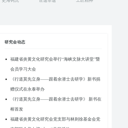
史海钩沉
世遗非遗
工匠精神
研究会动态
福建省炎黄文化研究会举行“海峡文脉大讲堂”暨
会员学习大会
《行道莫先立身——跟着余潜士去研学》新书捐
赠仪式在永泰举办
《行道莫先立身——跟着余潜士去研学》 新书在
榕首发
福建省炎黄文化研究会党支部与林则徐基金会党