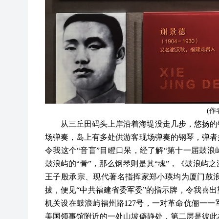
(作
从三丘田码头上岸沿着海堤没走几步，悠扬的
场弹奏，岛上有多处供游客现场弹奏的钢琴，弹者
令我这个“音盲”目瞪口呆，经了解“第十一届鼓浪屿
鼓浪屿的“骨”，那么钢琴则是其“魂”，《鼓浪屿
王子殷承宗、现代著名指挥家郑小瑛均为厦门鼓
拔，便见“中共福建省委军委”的指示牌，令我喜出望
机关设在鼓浪屿福州路127号，一对革命伉俪一
美国领事馆附近的一处山坡僻静处，第二层是彼此