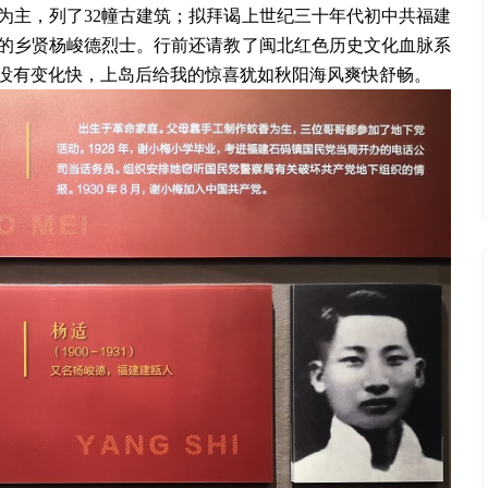
为主，列了
32幢古建筑；拟拜谒上世纪三十年代初中共福建
的乡贤杨峻德烈士。行前还请教了闽北红色历史文化血脉系
没有变化快，上岛后给我的惊喜犹如秋阳海风爽快舒畅。