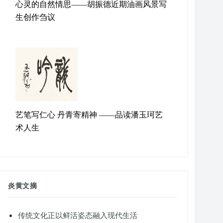
心灵的自然情思——胡振德近期油画风景写
生创作刍议
艺笔写仁心 丹青寄精神 ——品读潘玉珂艺
术人生
炎黄文摘
传统文化正以鲜活姿态融入现代生活