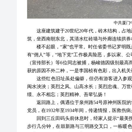
中共厦门
这座建筑建于
20世纪20年代，砖木结构，占
筑，坐西南朝东北，其清水红砖墙与外廊连续拱券
楼不起眼，
“家”也平常。时任省委书记罗明
有“佣人”等，“地下党”工作极具险恶，多以家、
（宣传部长）等6位同志被捕，杨峻德因级别最高
获的原因不外二种，一是李国桢有色彩，出入机关
这些红色旧址虽处偏僻，但仍有游客进入参
闽水泱泱；英烈之风、山高水长；英烈忠魂、万世
绩、永不相忘；英烈精神、吾辈弘扬！
返回路上，偶遇位于泉州路
54号原神州医院
党员，在1932年至1934年间，传递情报，医救
回到三丘田码头前休息时，经家人提示
“最美
步行几分钟，在鼓新路与三明路交叉口，一栋暖色