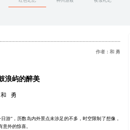
红色记忆
神州游屐
夜读札记
作者：和 勇
鼓浪屿的醉美
和
勇
一日游”，历数岛内外景点未涉足的不多，时空限制了想像，
有意外的惊喜。