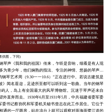
者供图，下同)
钢琴声《我和我的祖国》传来，乍听是音响，细看是有人现
多为青少年，他们娴熟的指法、专注的神情、悠扬的琴声
…
钢琴艺术周（9.30一一10.6）”正在进行中。若说古建筑是
之波》闻名遐迩，足迹所至都可以听到这一歌曲。当年的钢琴
浪屿人，岛上有全国最大的风琴博物馆。沉迷于琴声还未自
外直奔而去。1930年6月至1931年5月，中共福建省委军委
一军委书记蔡协民和军委机关秘书曾志在此工作居住。它位于
相通的一厅两房，站在凉台上就可以观察对面海面鹭江道的