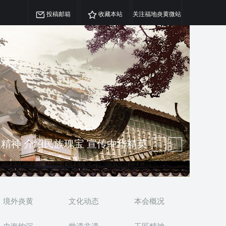
投稿邮箱
收藏本站
关注福地炎黄微站
精神 介绍民族瑰宝 宣传中华精英
澳侨 坚持古为今用 力求雅俗共赏
境外炎黄
文化动态
本会概况