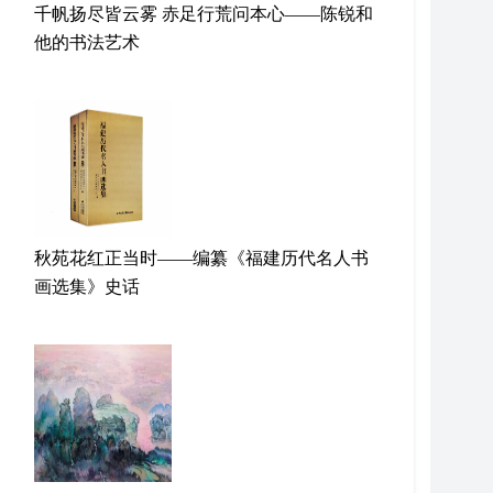
千帆扬尽皆云雾 赤足行荒问本心——陈锐和
他的书法艺术
秋苑花红正当时——编纂《福建历代名人书
画选集》史话