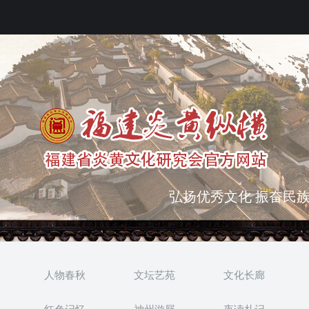
弘扬优秀文化 振奋民族
突出海西特色 报道台港
人物春秋
文坛艺苑
文化长廊