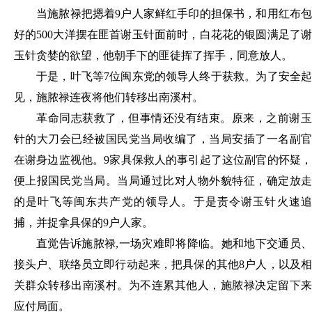
当施脓禄把摁着
9户人家鲜红手印的担保书，和用红布
好的500大洋摆在匪首谢玉针面前时，白花花的银圆满足了谢
玉针贪婪的欲望，他朝手下的匪徒挥了挥手，同意放人。
于是，叶飞等
7位闽东党的领导人终于获救。为了安全起
见，施脓禄连夜将他们转移出南溪村。
革命同志获救了，但事情还没有结束。原来，之前谢玉
针的大刀会已经被国民党当局收编了，当局安插了一名副官
在谢身边监视他。
9家具保救人的事引起了这位副官的怀疑
便上报国民党当局。当局通过比对人物外貌特征，确定放走
的是叶飞等闽东共产党的领导人。于是责令谢玉针火速追
捕，并捉拿具保的9户人家。
直觉告诉施脓禄
,一场灾难即将降临。她和地下交通员
接头户、联络员立即行动起来，把具保的其他8户人，以及相
关群众转移出南溪村。为不连累其他人，施脓禄决定留下来
应付局面。