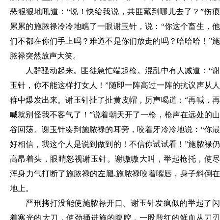
恶狠狠地吼道：
“说！快给我说，共匪藏到哪儿去了？”伤
累累的施脓禄冷冷地瞧了一眼谢玉针，说：“你这个畜生，他
们不都在你们手上吗？难道不是你们放走的吗？哈哈哈！”施
脓禄突然放声大笑。
人群骚动起来。匪徒急忙端起枪。混乱中有人减道：
“
玉针，你不能这样打女人！”随即一阵高过一阵的抗议声从人
群中爆发出来。谢玉针扯了扯黄皮帽，厉声喝道：“再喊，再
喊就别怪我不客气了！”说着朝天开了一枪，枪声在远处的山
谷回荡。谢玉针凑到施脓禄的耳旁，咬着牙冷冷地说：“你最
好相信，我这个人是说到做到的！不信你试试看！”施脓禄仍
高昂着头，眼睛怒视谢玉针。谢嗷嗷大叫，举起枪托，使尽
浑身力气打断了施脓禄的左腿,施脓禄咬着嘴唇，身子斜倒在
地上。
严刑拷打没能使施脓禄开口。谢玉针发疯似的举起了闪
着寒光的大刀，使劲捅进施的腹腔，一股殷红的鲜血从刀刃