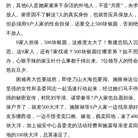
的，其他
6人是她家雇来干杂活的外地人，不是“共匪”，央
放人。谢匪因不了解这7人的真实身份，也就答应具保放人，
但必须用9户人家的性命担保，还要交上500块银圆，否则绝
不放人。
9家人担保，500块银圆，这难度太大了！詹建忠陷入沉
思。这9家人，还有7家找谁？500块银圆往哪里筹？如不照
办，心狠手辣的谢玉针什么事都干得出来。7位领导人的性命
危在旦夕。
困难再大也要战胜，即使刀山火海也要闯。施脓禄这位
坚强的女性和县委同志一起迅速行动起来，经过她们马不停
蹄的秘密宣传，村民刘学清、谌荣秦等
7户人家也自愿担保
保户齐了，就差500大洋了。施脓禄等9户人家一边找亲朋好
友东挪西借，一边不惜变卖口粮、嫁妆，贱卖田地，凑了400
块大洋，加上福安中心县委党的活动经费和施霖母亲变卖田
地的100块大洋，总算凑足了。