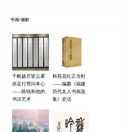
书画
/
摄影
千帆扬尽皆云雾
秋苑花红正当时
赤足行荒问本心
——编纂《福建
——陈锐和他的
历代名人书画选
书法艺术
集》史话