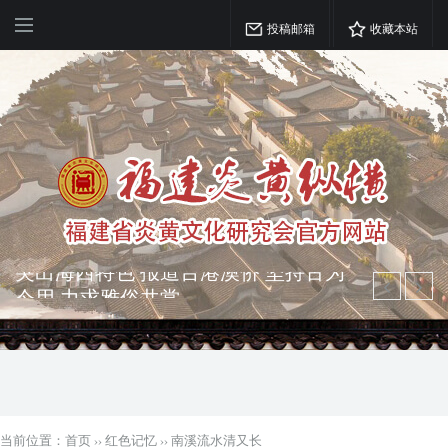
投稿邮箱
收藏本站
弘扬优秀文化 振奋民族精神 介绍民族
瑰宝 宣传中华精英
突出海西特色 报道台港澳侨 坚持古为
今用 力求雅俗共赏
当前位置：
首页
››
红色记忆
››
南溪流水清又长