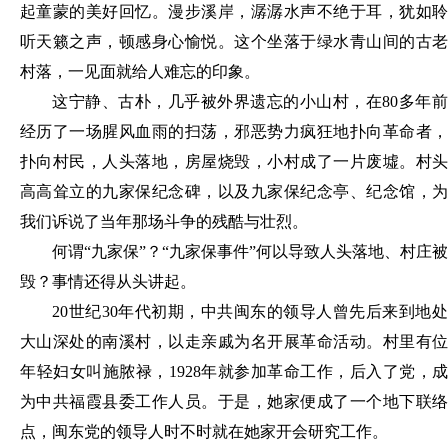
起童蒙的美好回忆。漫步溪岸，潺潺水声不绝于耳，犹如聆
听天籁之声，顿感身心愉悦。这个坐落于绿水青山间的古老
村落，一见面就给人难忘的印象。
这宁静、古朴，几乎被外界遗忘的小山村，在
80多年
经历了一场腥风血雨的扫荡，邪恶势力疯狂地扑向革命者，
扑向村民，人头落地，房屋烧毁，小村成了一片废墟。村头
高高耸立的九家保纪念碑，以及九家保纪念亭、纪念馆，为
我们诉说了当年那场斗争的残酷与壮烈。
何谓
“九家保”？“九家保事件”何以导致人头落地、村庄被
毁？事情还得从头讲起。
20世纪30年代初期，中共闽东的领导人曾先后来到地处
大山深处的南溪村，以走亲戚为名开展革命活动。村里有位
年轻妇女叫施脓禄，1928年就参加革命工作，后入了党，成
为中共福霞县委工作人员。于是，她家便成了一个地下联络
点，闽东党的领导人时不时就在她家开会研究工作。