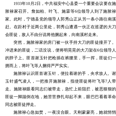
1933年10月2日，中共福安中心县委一个重要会议要在施
脓禄家召开。詹如柏、叶飞、施霖等6位领导人到了施脓禄
家。此时，宁德县党的领导人郭秀山正从另一条小路往南溪
赶。在距村子近两公里处，郭秀山遭遇一伙正在巡逻的大刀
会匪徒，敌人不由分说将他捆起来，向南溪村走来。
突然，施脓禄家的房门被一伙手持大刀的匪徒撞开了。
冲进来的匪徒，二话没说，便将明晃晃的大刀架在
6位领导
的脖子上。匪首谢玉针把枪插在裤腰里，手一挥，匪徒们一
拥而上，将叶飞等人捆得严严实实。
施脓禄认识匪首谢玉针，便拉着谢的手，央求放人。谢
玉针盛气凌人，一把推开施脓禄，指使匪徒将叶飞等
7人
走。施脓禄眼看同志们被带走，急忙上前阻拦，被恶狠狠的
匪徒一脚踹倒在地，她苦苦挣扎却起不来，眼巴巴看着革命
同志被匪徒押走。
施脓禄心急如焚，一夜没合眼。天刚蒙蒙亮，她就悄悄