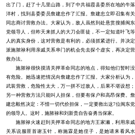
出了门，赶了十几里山路，到了中共福霞县委所在地的牛落
洋村，找到县委委员詹建忠作了汇报。詹建忠立即召集有关
同志商讨营救办法。大家认为，敌人虽然到处悬赏搜捕闽东
党领导人，但昨天来抓人的大刀会匪徒，不一定知道叶飞等
人的真实身份，这对营救是有利的，必须抓紧进行。并决定
派施脓禄利用亲戚关系串门的机会先去探个虚实，再决定营
救办法。
施脓禄很快摸清关押革命同志的地点，得知他们暂时没
有危险。她迅速把情况向詹建忠作了汇报。大家分析认为，
武装营救，危险性太大，万一拼不过敌人，后果不堪设想；
另一种营救方法只能叫人担保，但要有保户和高昂保费。詹
建忠毅然决定：不惜一切代价担保，一定要救出这
7位闽东
的领导人。这时，施脓禄和刘新贵自告奋勇当保家。
施脓禄火速赶到关押革命同志的地方王家濑，利用亲戚
关系说服匪首谢玉针，称施霖是她侄子，是她请来看风水