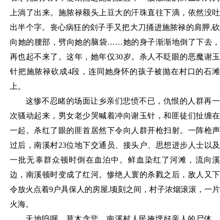
上淌了出来。施脓禄额头上豆大的汗珠直往下滴，依然没吐
出半个字。丧心病狂的刽子手又把大刀捅进施脓禄的肩胛
,
向她的腰部，劈向她的脑袋……她的身子渐渐地倒了下去，
再也起不来了。这年，她年仅30岁。杀人不眨眼的恶魔谢玉
针把施脓禄砍成4段，连同她身怀的孩子被抛在村口的石滩
上。
这惨不忍睹的场面让乡亲们悲愤不已，仇恨的人群再一
次骚动起来，男女老少哭喊着冲向谢玉针，和匪徒们扯缠在
一起。杀红了眼的匪首居然下令向人群开枪扫射。一阵枪声
过后，南溪村
23位地下交通员、接头户、思想进步人士以
一批无辜群众顿时倒在血泊中。鲜血染红了河滩，流向溪
边，南溪顿时变成了红河。惨绝人寰的杀戮之后，敌人又下
令放火点着9户具保人的房屋,顷刻之间，村子浓烟滚滚，一片
火海。
天地呜咽，草木含悲。南溪村人民掩埋好亲人的尸体，