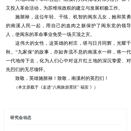
又投入革命活动，为苏维埃政权的建立与发展积极工作。
施脓禄，这位年轻、干练、机智的闽东儿女，她和英勇
的南溪人民一起，用自己的血肉之躯保护了闽东党的领导
人，使闽东的革命事业免受一场灭顶之灾。
这伟大的女性，这英雄的村庄，堪与日月同辉，光耀千
秋。
“九家保”的故事，亦如奔流不息的南溪水一样，将一
一代地传下去，化为人们心中对这片红土地的深沉挚爱、对
先烈们的无尽缅怀。
致敬，英雄施脓禄！致敬，南溪村的英烈们！
（本文原载于《走进
“八闽旅游景区”·
福安
》）
研究会动态