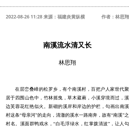
2022-08-26 11:28 来源：福建炎黄纵横
作者：林思翔
南溪流水清又长
林思翔
在层峦叠嶂的松罗乡，有个南溪村，百把户人家世代聚
居于四围山色中，竹林摇曳，草木葳蕤，小溪穿境而过，溪
边芙蓉花红艳似火。新砌的溪岸和岸边的护栏，勾画出南溪
村这条
“母亲河”的走向，清澈的溪水一路南奔，故有“南溪”之
村名。溪面群鸭戏水，“白毛浮绿水，红掌拨清波”，让人勾