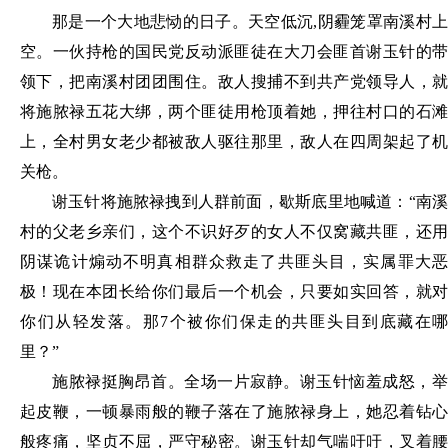
那是一个大地悲恸的日子。天空低沉
,阴霾笼罩南溪村
空。一伙持枪的国民党反动派匪徒在大刀会匪首谢玉针的带
领下，把南溪村团团围住。敌人搜捕不到共产党领导人，就
将施脓禄五花大绑，两个匪徒用枪顶着她，押往村口的石滩
上，全村男女老少都被敌人驱往那里，敌人在四周架起了机
关枪。
谢玉针将施脓禄拽到人群前面，歇斯底里地喊道：
“南
村的父老乡亲们，这个不识好歹的女人不仅窝藏共匪，还用
阴谋诡计煽动不明真相群众救走了共匪头目，实属罪大恶
极！现在本团长给你们最后一个机会，只要如实回答，就对
你们从轻发落。那7个被你们保走的共匪头目到底藏在哪
里？”
施脓禄挺胸昂首。全场一片寂静。谢玉针恼羞成怒，举
起皮鞭，一顿暴雨般的鞭子落在了施脓禄身上，她忍着钻心
般疼痛，坚贞不屈，严守秘密。谢玉针却气喘吁吁，叉着腰