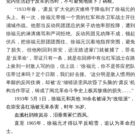
党内生活趋于反常的当时，不可避免地留下了祸根。
“1933
年春，‘肃反’扩大化的灾难终于降临到了徐福元的
头上。有一次，徐福元带领一个营的红军和赤卫军战士开往
浦城作战。他那当反动民团团总的舅子劝他率部投降，遭到
徐福元的淋漓痛骂和严词拒绝。反动民团见劝降不成，顿起
伏兵，把徐福元部团团围住。徐福元沉着地指挥突围，避免
了损失。但他刚回到崇安，还没踏进家门就被捕了，罪名
是‘反革命’，罪证只有一条，就是在回师中有位红军战士在路
上捡到一封敌人写的信，信上说：‘徐福元，你不是答应把队
伍带过来吗？定个日期，我们好去接。’这分明是敌人惯用的
卑鄙的反间伎俩，却被‘左’倾错误歪风吹昏了头脑的‘肃反’机
构当作罪证，铸成了闽北革命斗争史上极其惨痛的损失……”
1933
年 5月 1日，徐福元和其他 30余名被诬为“改组派”，
在崇安县红场被无辜杀害，时年 36岁。
血溅杜鹃映岚谷，泪垂青冢伫西风。
直至 1965年，徐福元才得以平反昭雪，追认为革命烈
士。