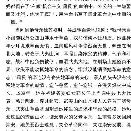
妈都倒在了‘左倾’机会主义‘肃反’的血泊中。外公的一生短暂
而又壮烈，他为了真理，用生命书写了闽北革命史中壮丽的
一篇。”
当问到他母亲徐莲娇时，吴成钢自豪地说道：“我母亲自
小跟随我外公跋山涉水干革命，戎马倥偬不让须眉。她孤身
年少环境艰辛而无惧，血雨腥风斗争惨烈而无畏，奔走在闽
北大地，转战于武夷山涧，耳濡目染家父的精神、气节和斗
志。战斗中她负伤被俘，血洒武夷大地。在刑场上她坚贞不
屈，砍头不能动摇她革命的信念，牢狱没能消磨她革命的意
志，‘肃反’的牵连没有丧失她革命的决心，亲人的失去没有淡
释她对革命的感情，愈斗愈坚，愈斗愈强，在漫天烽火中成
长。1939年，她在福建省委妇女部长任上当选中共七大代
表，离开闽北，奔赴延安。武夷山的山水和人民养育了我母
亲，武夷山革命基因塑造她终生的追求和坚毅的品格。她热
爱这里的秀丽山水，惦念老家的父老乡亲，生前曾多次回到
崇安。她关爱烈士遗孤，关心革命同伴，关注崇安发展。徐