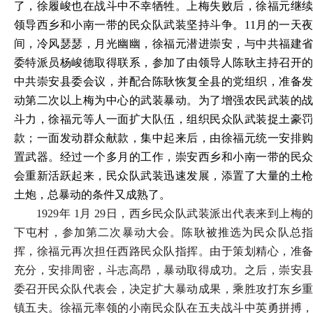
了，徐履峻也在战斗中不幸牺牲。上梅失败后，徐福元继续
领导西乡和小南一带的民众队武装坚持斗争。11月的一天夜
间，冷风瑟瑟，月光幽幽，徐福元潜进崇安，与中共福建省
委特派员杨峻德取得联系，参加了由领导人陈耿主持召开的
中共崇安县委会议，并配合陈耿恢复全县的党组织，准备发
动第二次以上梅为中心的武装暴动。为了增强农民武装的战
斗力，徐福元等人一面扩大队伍，组织民众队武装捉土豪罚
款；一面发动群众献款，集中起来后，由徐福元统一安排购
置武器。经过一个多月的工作，崇安西乡和小南一带的民众
会重新活跃起来，民众队武装迅速发展，添置了大量的土枪
土炮，总暴动的条件又成熟了。
1929
年 1月 29日，西乡民众队武装派出代表来到上梅的
下屯村，参加第二次暴动大会。陈耿被推选为民众队总指
挥，徐福元再次担任西路民众队指挥。由于策划精心，准备
充分，安排周密，斗志高昂，暴动取得成功。之后，崇安县
委召开民众队代表会，决定扩大暴动成果，乘胜攻打东乡重
镇五夫。徐福元率领的小南民众队在五夫战斗中英勇拼搏，