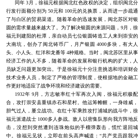
同年 3月，徐福元根据闽北红色政权的决定，组织闽北分
行发行面额分别为 50元和 100元的兑换票，从而进一步疏通
了与白区的贸易渠道。随着革命的迅速发展，闽北苏区对银
圆的需求量越来越大了。为了解决银圆的来源问题，9月，徐
福元到建阳的杜潭，亲自动员七位银圆铸造工人来到崇安的
大南坑，创办了闽北铸币厂，月产银圆 4000多块，有大人
头、小人头、红洋和龙番等 4种规格。当时，闽北苏区里从事
经济工作的人不多，随着革命的发展和银行机构的扩大，人
员缺乏问题更加突出。于是徐福元十分注意挑选和培训财会
技术业务人员，制定了严格的管理制度，使根据地的金融工
作更好地适应了战争环境和经济建设的需要。
1932
年 9月，方志敏率红十军再次入闽，徐福元积极配
合，攻打崇安县重镇赤石和星村。他运筹帷幄，一身雄威，
胆气过人，屡立战功。在红十军乘胜攻打浦城的战斗中，徐
福元派遣战士 1000多人参战。敌人以密集队形向我方阵地反
击，没想到突然遭到连珠炮似的手榴弹轰击，慌忙退回城
中。徐福元见状，立即在前头高声喊道：“共产党员跟我冲