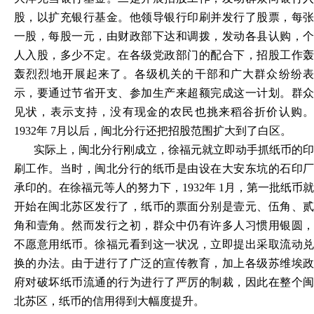
股，以扩充银行基金。他领导银行印刷并发行了股票，每张
一股，每股一元，由财政部下达和调拨，发动各县认购，个
人入股，多少不定。在各级党政部门的配合下，招股工作轰
轰烈烈地开展起来了。各级机关的干部和广大群众纷纷表
示，要通过节省开支、参加生产来超额完成这一计划。群众
见状，表示支持，没有现金的农民也挑来稻谷折价认购。
1932年 7月以后，闽北分行还把招股范围扩大到了白区。
实际上，闽北分行刚成立，徐福元就立即动手抓纸币的印
刷工作。当时，闽北分行的纸币是由设在大安东坑的石印厂
承印的。在徐福元等人的努力下，1932年 1月，第一批纸币就
开始在闽北苏区发行了，纸币的票面分别是壹元、伍角、贰
角和壹角。然而发行之初，群众中仍有许多人习惯用银圆，
不愿意用纸币。徐福元看到这一状况，立即提出采取流动兑
换的办法。由于进行了广泛的宣传教育，加上各级苏维埃政
府对破坏纸币流通的行为进行了严厉的制裁，因此在整个闽
北苏区，纸币的信用得到大幅度提升。