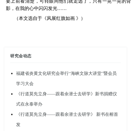
要上前看清楚，可转眼间他们就走远了，只有一晃一晃的背
影，在我的心中闪闪发光……
（本文
选自
于《
风展红旗如画
》）
研究会动态
福建省炎黄文化研究会举行“海峡文脉大讲堂”暨会员
学习大会
《行道莫先立身——跟着余潜士去研学》新书捐赠仪
式在永泰举办
《行道莫先立身——跟着余潜士去研学》 新书在榕首
发