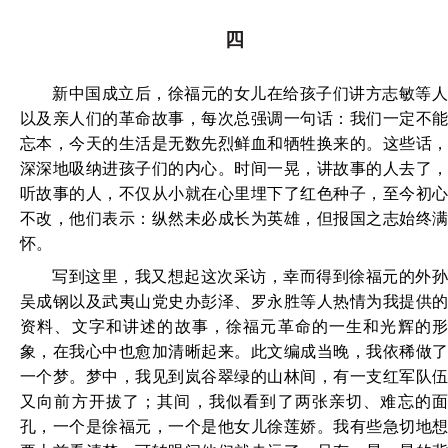
四
新中国成立后，徐福元的女儿在给孩子们讲方志敏等人
以及亲人们的革命故事，每次总强调一句话：我们一定不能
忘本，今天的生活是无数先烈鲜血和牺牲换来的。这些话，
深深地吸纳进孩子们的内心。时间一晃，讲故事的人去了，
听故事的人，不仅从小就在心里埋下了红色种子，至今初心
不改，他们表示：纵然未必成长为英雄，但报国之志始终满
怀。
写到这里，我又想起这次采访，幸而得到徐福元的外孙
吴成钢以及武夷山党史办彭泽、罗永胜等人热情为我提供的
资料、文字和讲述的故事，徐福元革命的一生和光辉的形
象，在我心中也愈加清晰起来。此文编成当晚，我依稀做了
一个梦。梦中，我见到岚谷翠绿的山林间，有一支红军队伍
又向前方开拔了；其间，我似看到了两张亲切、难忘的面
孔，一个是徐福元，一个是他女儿徐莲娇。我有些急切地想