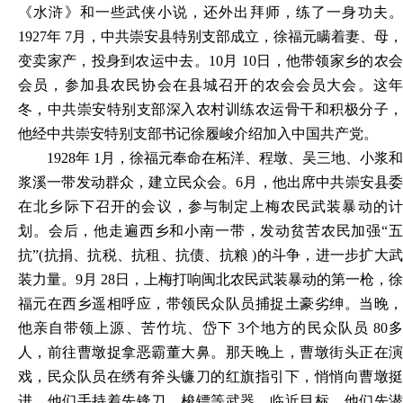
《水浒》和一些武侠小说，还外出拜师，练了一身功夫。
1927年 7月，中共崇安县特别支部成立，徐福元瞒着妻、母，
变卖家产，投身到农运中去。10月 10日，他带领家乡的农会
会员，参加县农民协会在县城召开的农会会员大会。这年
冬，中共崇安特别支部深入农村训练农运骨干和积极分子，
他经中共崇安特别支部书记徐履峻介绍加入中国共产党。
1928
年 1月，徐福元奉命在柘洋、程墩、吴三地、小浆和
浆溪一带发动群众，建立民众会。6月，他出席中共崇安县委
在北乡际下召开的会议，参与制定上梅农民武装暴动的计
划。会后，他走遍西乡和小南一带，发动贫苦农民加强“五
抗”(抗捐、抗税、抗租、抗债、抗粮 )的斗争，进一步扩大武
装力量。9月 28日，上梅打响闽北农民武装暴动的第一枪，徐
福元在西乡遥相呼应，带领民众队员捕捉土豪劣绅。当晚，
他亲自带领上源、苦竹坑、岱下 3个地方的民众队员 80多
人，前往曹墩捉拿恶霸董大鼻。那天晚上，曹墩街头正在演
戏，民众队员在绣有斧头镰刀的红旗指引下，悄悄向曹墩挺
进。他们手持着先锋刀、梭镖等武器，临近目标，他们先潜