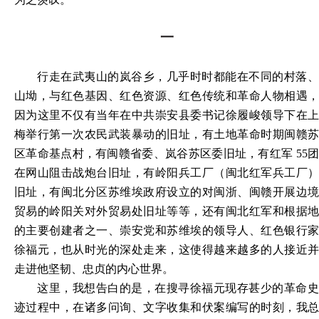
一
行走在武夷山的岚谷乡，几乎时时都能在不同的村落、
山坳，与红色基因、红色资源、红色传统和革命人物相遇，
因为这里不仅有当年在中共崇安县委书记徐履峻领导下在上
梅举行第一次农民武装暴动的旧址，有土地革命时期闽赣苏
区革命基点村，有闽赣省委、岚谷苏区委旧址，有红军 55团
在网山阻击战炮台旧址，有岭阳兵工厂（闽北红军兵工厂）
旧址，有闽北分区苏维埃政府设立的对闽浙、闽赣开展边境
贸易的岭阳关对外贸易处旧址等等，还有闽北红军和根据地
的主要创建者之一、崇安党和苏维埃的领导人、红色银行家
徐福元，也从时光的深处走来，这使得越来越多的人接近并
走进他坚韧、忠贞的内心世界。
这里，我想告白的是，在搜寻徐福元现存甚少的革命史
迹过程中，在诸多问询、文字收集和伏案编写的时刻，我总