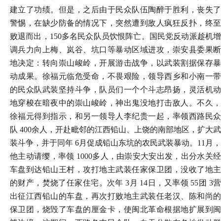
建立了功绩。但是，之后由于民众队伍陶醉于胜利，丧失了
警惕，在缺少防备的情况下，突然遭到敌人疯狂反扑，终至
败退而出，150多名民众队员饮恨阵亡。国民党反动派趁机增
调兵力向上梅、岚谷、坑口等暴动区域进攻，崇安县委果断
地决定：转向崇山峻岭，开展游击战争，以武装割据保存暴
动成果。徐福元临危受命，不畏艰险，领导西乡和小南一带
的民众队武装坚持斗争，队员们一个个斗志昂扬，灵活机动
地穿梭在暗夜中的崇山峻岭，神出鬼没地打击敌人。不久，
徐福元得到指示，和另一领导人李纪贵一起，率领西路民众
队 400余人，开赴毗邻的江西铅山、上饶的南部地区，扩大武
装斗争，并于同年 6月促成铅山东坑的农民武装暴动。11月，
他主动请缨，率领 1000多人，由崇安大安出发，出分水关经
车盘到达铅山王村，攻打地主武装任家保卫团，没收了地主
的财产，焚烧了任家住宅。次年 3月 14日，又率领 55团 3营
出征江西铅山的车盘，再次打败地主武装任老汉、陈和尚的
保卫团，烧毁了车盘的厘金卡，使闽北革命根据地扩展到闽