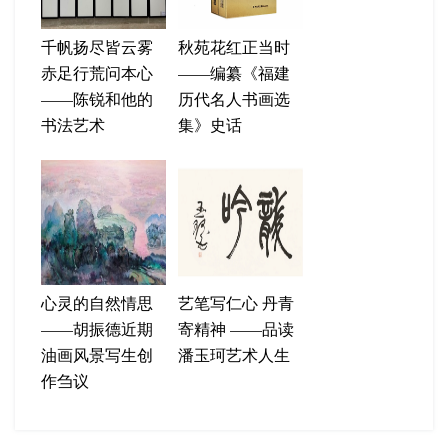
千帆扬尽皆云雾
秋苑花红正当时
赤足行荒问本心
——编纂《福建
——陈锐和他的
历代名人书画选
书法艺术
集》史话
心灵的自然情思
艺笔写仁心 丹青
——胡振德近期
寄精神 ——品读
油画风景写生创
潘玉珂艺术人生
作刍议