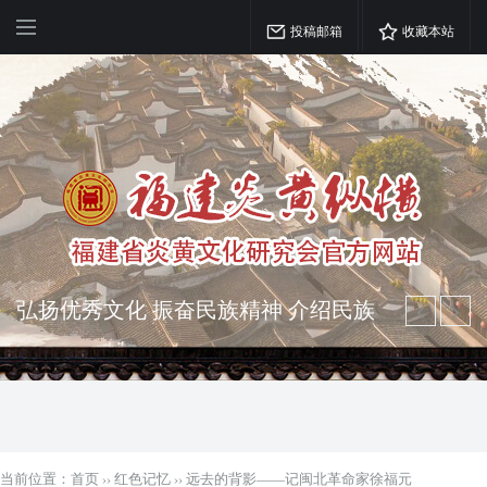
投稿邮箱
收藏本站
弘扬优秀文化 振奋民族精神 介绍民族
瑰宝 宣传中华精英
突出海西特色 报道台港澳侨 坚持古为
今用 力求雅俗共赏
当前位置：
首页
››
红色记忆
››
远去的背影——记闽北革命家徐福元