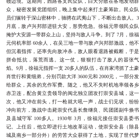
赣边境。这期间，西路各支民众队，白天分散在各地发动群
众，秘密发展党团组织，晚上集中起来打土豪筹款。民众队
员们辗转于深山密林中，驰骋在武夷山下，不断出击敌人。3
月底，敌卢兴邦部进驻大安，形势危急。徐福元带领民众队
掩护大安源一带群众上山，坚持与敌人斗争。到了 7月，徐福
元伺机率部 60余人，在吴三地一带与敌卢兴邦部激战，他不
但沉着指挥，还率先向敌冲杀，敌人眼看退路被截断，于是
拼命抵抗，落荒而逃。这一仗，狠狠打击了敌人的嚣张气
焰。9月，徐福元指挥一支 20多人的队伍，在肖家湾抓了土豪
肖世行和黄细弟，分别罚款大洋 3600元和 2000元，一部分发
给群众，其余的充作军费。随之，他又不失时机地率领各乡
赤卫连，配合黄立贵领导的闽北独立团攻打崇安县城，这一
次，他又冲在前头，打一枪就大吼一声，战士们见状，纷纷
冲向前方，激战中击毙崇安代县长詹继良、民团团副牛焕书
及县城守军 100多人。1930年 3月，徐福元接任崇安县委书
记。上任后，他立即进行土地改革运动，使崇安全县（除县
城及南乡一部分外）的劳苦大众获得了土地，实现了世代梦