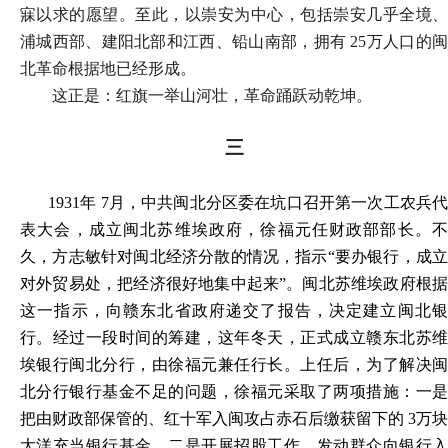
寐以求的愿望。至此，以崇安为中心，包括崇安几乎全境、
浦城西部、建阳北部和江西、铅山南部，拥有 25万人口的闽
北革命根据地已经形成。
这正是：红旗一举山河壮，革命踊跃动乾坤。
三
1931
年 7月，中共闽北分区委在坑口召开第一次工农兵代
表大会，成立闽北苏维埃政府，徐福元任财政部部长。不
久，方志敏针对闽北经济分散的情况，指示“要办银行，成立
对外贸易处，把经济很好地集中起来”。闽北苏维埃政府根据
这一指示，向赣东北省政府递交了报告，决定建立闽北银
行。经过一段时间的筹建，这年冬天，正式成立赣东北苏维
埃银行闽北分行，由徐福元兼任行长。上任后，为了解决闽
北分行银行基金不足的问题，徐福元采取了两项措施：一是
把由财政部保管的、红十军入闽攻占赤石后缴获留下的 3万块
大洋充当银行基金。二是开展招股工作，发动群众向银行入