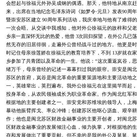
会想起与徐福元外孙吴成钢的偶遇。那天，他特地从南京赶
来，出席在当地纪念毛泽东诗词《如梦令·元旦》发表90周年
暨崇安苏区建立 90周年系列活动，我庆幸地与他有了难得的
一次会晤。从交谈中我感知，他对外公徐福元的故梓和父老
乡亲一直深怀无比的热爱，他曾 3次回归探望，在外公几已荡
然无存的旧居徘徊，走遍外公曾经战斗过的地方。他更是时
时记住母亲徐莲娇在徐福元的教育培养下，不到 13岁就在家
乡参加了共青团以及革命的一生。他说：“这次重返岚谷，思
绪万千，母亲曾经的记述一幕幕扫过我的眼帘。崇安是闽北
苏区的首府，岚谷是闽北革命的重要策源地和主要活动地之
一，英雄辈出，英烈遍布。我外公徐福元在这里揭竿而起，
投身革命，从农民领袖成长为职业革命家。作为闽北红军和
根据地的主要创建者之一、崇安党和苏维埃的领导人，上梅
暴动他振臂挥戈、率众冲锋；创建苏区他呕心沥血、艰辛耕
作；他也是闽北苏区财政金融事业的主要开创者，对闽北苏
区财政金融事业的发展倾注心血，倾力执掌，对根据地的生
存和发展做出了重要贡献。但不幸的是我的外公及舅舅、舅