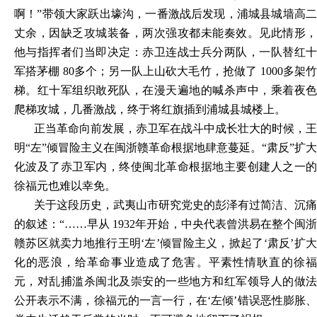
啊！”带领大家跃出壕沟，一番激战后发现，浦城县城墙高二
丈余，因缺乏攻城装备，两次强攻都未能奏效。见此情形，
他与指挥者们当即决定：赤卫连战士兵分两队，一队替红十
军搭茅棚 80多个；另一队上山砍大毛竹，抢做了 1000多架竹
梯。红十军组织敢死队，在漫天遍地的喊杀声中，乘着夜色
爬梯攻城，几番激战，终于将红旗插到浦城县城楼上。
正当革命向前发展，赤卫军在战斗中成长壮大的时候，王
明“左”倾冒险主义在闽浙赣革命根据地肆意蔓延。“肃反”扩大
化波及了赤卫军内，终使闽北革命根据地主要创建人之一的
徐福元也难以幸免。
关于这段历史，武夷山市研究党史的彭泽有过简洁、沉痛
的叙述：“……早从 1932年开始，中央代表曾洪易在整个闽浙
赣苏区就卖力地推行王明‘左’倾冒险主义，掀起了‘肃反’扩大
化的恶浪，给革命事业造成了危害。平素性情耿直的徐福
元，对乱捕滥杀闽北及崇安的一些地方和红军领导人的做法
公开表示不满，徐福元的一言一行，在‘左倾’错误恶性膨胀、