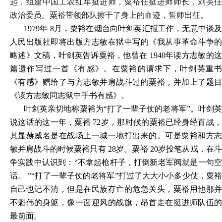
起，组建中国工农红军挺进师，粟裕任挺进师师长，刘英任
政治委员。粟裕带领部队擦干了身上的血迹，誓师出征。
1979年 8月，粟裕在烟台向叶剑英汇报工作，无意中谈及
人民出版社即将出版方志敏在狱中写的《我从事革命斗争的
略述》文稿，叶剑英告诉粟裕，他曾在 1940年读方志敏的这
篇遗作写过一首《有感》。在粟裕的请求下，叶剑英重书
《有感》赠给了与方志敏并肩战斗过的粟裕，并加上了题目
《读方志敏同志狱中手书有感》。
叶剑英亲切地称粟裕为“打了一辈子仗的老将军”。叶剑英
说这话的这一年，粟裕 72岁，那时候的粟裕已经身经百战，
其显赫威名是在战场上一城一地打出来的。可是粟裕和方志
敏并肩战斗的时候粟裕只有 28岁。粟裕 20岁投笔从戎，在斗
争实践中认识到：“不拿起枪杆子，打倒新老军阀就是一句空
话。 ”“打了一辈子仗的老将军”打过了大大小小多少仗，粟裕
自己也记不清，但是在民族存亡的危急关头，粟裕用他那并
不魁伟的身躯，像一面迎风的战旗，昂首走在挺进师队伍的
最前面。