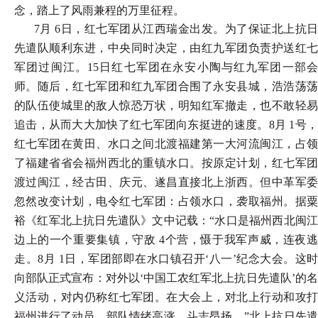
念，踏上了风雨兼程的万里征程。
7月 6日，红七军团从江西瑞金出发。为了保证北上抗日
先遣队顺利东进，中央同时决定，由红九军团负责护送红七
军团过闽江。15日红七军团在永安小陶与红九军团一部会
师。随后，红七军团和红九军团合围了永安县城，浩浩荡荡
的队伍使城里的敌人惊恐万状，明知红军撤走，也不敢轻易
追击，从而大大加快了红七军团向东挺进的速度。8月 1号，
红七军团在黄田、水口之间北渡福建第一大河流闽江，占领
了福建省省会福州西北的重镇水口。按原定计划，红七军团
渡过闽江，经古田、庆元、遂昌直接北上浙西。但中革军委
忽然改变计划，电令红七军团：占领水口，袭取福州。据粟
裕《红军北上抗日先遣队》文中记载：“水口是福州西北闽江
边上的一个重要集镇，守敌 4个营，慑于我军声威，连夜逃
走。8月 1日，军团部即在水口镇召开‘八一’纪念大会。这时
向部队正式宣布：对外以‘中国工农红军北上抗日先遣队’的名
义活动，对内仍称红七军团。在大会上，对北上行动和攻打
福州进行了动员，部队情绪高涨，斗志昂扬。”北上抗日先遣