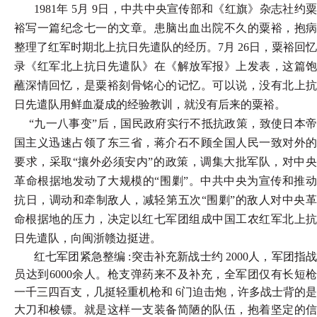
1981年 5月 9日，中共中央宣传部和《红旗》杂志社约粟
裕写一篇纪念七一的文章。患脑出血出院不久的粟裕，抱病
整理了红军时期北上抗日先遣队的经历。7月 26日，粟裕回忆
录《红军北上抗日先遣队》在《解放军报》上发表，这篇饱
蘸深情回忆，是粟裕刻骨铭心的记忆。可以说，没有北上抗
日先遣队用鲜血凝成的经验教训，就没有后来的粟裕。
“九一八事变”后，国民政府实行不抵抗政策，致使日本帝
国主义迅速占领了东三省，蒋介石不顾全国人民一致对外的
要求，采取“攘外必须安内”的政策，调集大批军队，对中央
革命根据地发动了大规模的“围剿”。中共中央为宣传和推动
抗日，调动和牵制敌人，减轻第五次“围剿”的敌人对中央革
命根据地的压力，决定以红七军团组成中国工农红军北上抗
日先遣队，向闽浙赣边挺进。
红七军团紧急整编 :突击补充新战士约 2000人，军团指战
员达到6000余人。枪支弹药来不及补充，全军团仅有长短枪
一千三四百支，几挺轻重机枪和 6门迫击炮，许多战士背的是
大刀和梭镖。就是这样一支装备简陋的队伍，抱着坚定的信