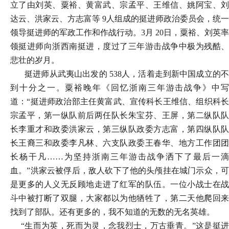
立了由刘英、粟裕、黄富武、宗孟平、王维信、姚阿宝、刘
达云、洪家云、方志富等 9人组成的挺进师政治委员会，统一
领导挺进师的军政工作和作战行动。3月 20日，粟裕、刘英率
领挺进师向浙西南挺进，度过了三年游击战争中极为残酷、
悲壮的岁月。
挺进师从武夷山出发的 538人，活着走到新中国成立的不
到十分之一。粟裕晚年《回忆浙南三年游击战争》中写
道：“挺进师政治部主任黄富武、宣传科长王维信、组织科长
宗孟平，第一纵队前后两任队长朱宝芬、王屏，第二纵队队
长李重才和政委洪家云，第三纵队政委方志富，第四纵队队
长王裔三和政委李凡林、六支队政委王春华、地方工作团团
长杨干凡……为坚持浙南三年游击战争洒下了最后一滴
血。”洪家云被俘后，敌人砍下了他的头颅挂在城门示众，可
是更多的人义无反顾地走进了红军的队伍。一位小战士在战
斗中被打断了双腿，大家都以为他牺牲了，第二天他爬回来
找到了部队。还有更多的，我不知道的无数的无名英雄。
“生而为英，死而为灵，念我烈士，万古垂青。”这是挺进