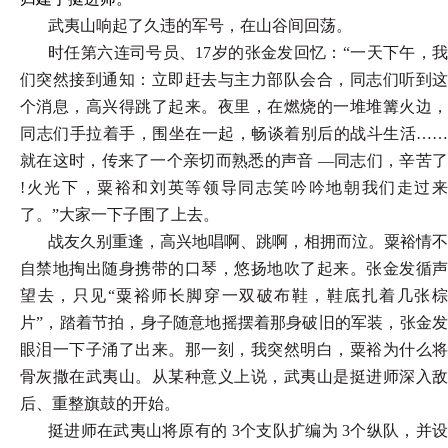
武夷山响起了久违的军号，在山谷间回荡。
时任第六连司号员、17岁的张金发回忆：“一天下午，我
们突然接到通知：立即赶去与主力部队会合，同志们听到这
个消息，高兴得跳了起来。夜里，在燃烧的一堆堆篝火边，
同志们手拉着手，围坐在一起，畅谈着别后的战斗生活……
就在这时，传来了一个亲切而熟悉的声音 —同志们，辛苦了
!火光下，粟裕和刘英等领导同志笑吟吟地朝我们走过来
了。”大家一下子围了上去。
战友久别重逢，高兴地唱啊、跳啊，相拥而泣。粟裕情不
自禁地掏出随身携带的口琴，悠扬地吹了起来。张金发循声
望去，只见“粟裕师长脚穿一双破布鞋，鞋底扎着几张棕
片”，踏着节拍，身子随意地摇摆着那身破旧的军装，张金发
眼泪一下子涌了出来。那一刻，我突然明白，粟裕为什么将
骨灰撒在武夷山。从某种意义上说，武夷山是挺进师深入敌
后、重整旗鼓的开始。
挺进师在武夷山将原有的 3个支队扩编为 3个纵队，并设