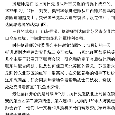
挺进师是在北上抗日先遣队严重受挫的情况下成立的。
1935年 2月 27日，刘英、粟裕率领挺进师从江西德兴县乌鸦
弄险道翻越灵山，突破国民党军六道封锁线，渡过信江，到
达闽赣边境的武夷山区。
三月的武夷山，山花烂漫。挺进师到达闽北苏区崇安县坑
口乡车盆坑，与闽北党组织和红军胜利会师。
时任挺进师没收委员会主任谢文清回忆：“3月初的一天，
挺进师到达福建崇安县坑口乡车盆坑，与闽北红军曾昭铭等
几个主要干部召开了联席会议，研究和确定了今后彼此间的
联系与配合问题，以及如何保卫闽北苏区的意见。苏区群众
见到赣东北苏区的红军非常高兴，在分区党委的领导下纷纷
送来慰问品，妇女同志热情地争着帮助战士们洗衣、烧饭，
处处充满着苏区军民鱼水深情。”
最让粟裕开心的是时隔 8个月，抗日先遣队北上时留在崇
安的第五团第二营第四连、第六连和工兵排的 150余人与挺进
师会合了，他们几十支枪和几挺机关枪由营政委洪家云率领
归建于挺进师。