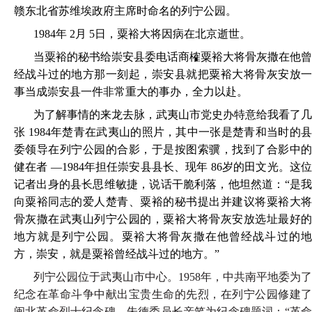
赣东北省苏维埃政府主席时命名的列宁公园。
1984年 2月 5日，粟裕大将因病在北京逝世。
当粟裕的秘书给崇安县委电话商榷粟裕大将骨灰撒在他曾
经战斗过的地方那一刻起，崇安县就把粟裕大将骨灰安放一
事当成崇安县一件非常重大的事办，全力以赴。
为了解事情的来龙去脉，武夷山市党史办特意给我看了几
张 1984年楚青在武夷山的照片，其中一张是楚青和当时的县
委领导在列宁公园的合影，于是按图索骥，找到了合影中的
健在者 —1984年担任崇安县县长、现年 86岁的田文光。这位
记者出身的县长思维敏捷，说话干脆利落，他坦然道：“是我
向粟裕同志的爱人楚青、粟裕的秘书提出并建议将粟裕大将
骨灰撒在武夷山列宁公园的，粟裕大将骨灰安放选址最好的
地方就是列宁公园。粟裕大将骨灰撒在他曾经战斗过的地
方，崇安，就是粟裕曾经战斗过的地方。”
列宁公园位于武夷山市中心。1958年，中共南平地委为了
纪念在革命斗争中献出宝贵生命的先烈，在列宁公园修建了
闽北革命烈士纪念碑，朱德委员长亲笔为纪念碑题词：“革命