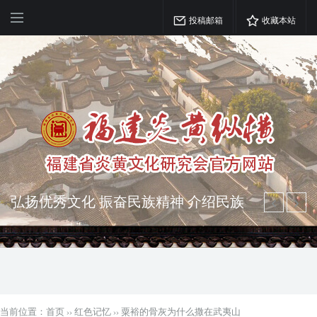
投稿邮箱
收藏本站
弘扬优秀文化 振奋民族精神 介绍民族
瑰宝 宣传中华精英
突出海西特色 报道台港澳侨 坚持古为
今用 力求雅俗共赏
当前位置：
首页
››
红色记忆
››
粟裕的骨灰为什么撒在武夷山