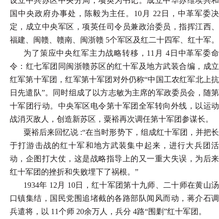
设立中共苏区中央分局，项英为书记。成立中华苏维埃共和
国中央政府办事处，陈毅为主任。10月 22日，中革军委决
定，成立中央军区，项英任司令员兼政治委员，指挥江西、
福建、闽赣、赣南、闽浙赣 5个军区及红二十四军、红十军。
为了策应中央红军主力战略转移，11月 4日中革军委命
令：红七军团同闽浙赣苏区的红十军及地方武装合编，成立
红军第十军团，红军第十军团对外仍称“中国工农红军北上抗
日先遣队”。同时组成了以方志敏为主席的军政委员会，随第
十军团行动。中央军区电令第十军团全军转向外线，以运动
战消灭敌人，创造新苏区，粟裕再次调任第十军团参谋长。
粟裕后来回忆说 :“在当时形势下，组成红十军团，并把长
于打游击战的红十军和地方武装集中起来，进行大兵团活
动，企图打大仗，这是战略指导上的又一重大失误，为后来
红十军团的挫折和失败埋下了祸根。”
1934年 12月 10日，红十军团第十九师、二十师在黄山汤
口镇集结，国民党围追堵截的各路部队闻风而动，蒋介石调
兵遣将，以 11个师 20余万人，兵分 4路“围剿”红十军团。