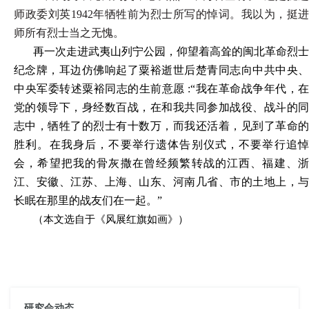
师政委刘英1942年牺牲前为烈士所写的悼词。我以为，挺进
师所有烈士当之无愧。
再一次走进武夷山列宁公园，仰望着高耸的闽北革命烈士
纪念牌，耳边仿佛响起了粟裕逝世后楚青同志向中共中央、
中央军委转述粟裕同志的生前意愿 :“我在革命战争年代，在
党的领导下，身经数百战，在和我共同参加战役、战斗的同
志中，牺牲了的烈士有十数万，而我还活着，见到了革命的
胜利。在我身后，不要举行遗体告别仪式，不要举行追悼
会，希望把我的骨灰撒在曾经频繁转战的江西、福建、浙
江、安徽、江苏、上海、山东、河南几省、市的土地上，与
长眠在那里的战友们在一起。”
（本文选自于《风展红旗如画》）
研究会动态