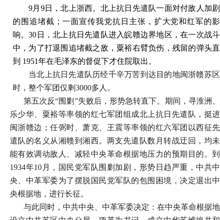
9月9日，北上浙西。北上抗日先遣队一面对付敌人加剧
的围追堵截；一面宣传我党抗日主张，扩大党和红军的影
响。30日，北上抗日先遣队进入皖赣边界地区，在一次战斗
中，为了打退围追堵截之敌，粟裕右臂负伤，残留的弹头直
到 1951年在毛泽东的督促下才住院取出。
当北上抗日先遣队历经千辛万苦到达目的地闽浙赣苏区
时，整个军团仅剩3000多人。
第五次反“围剿”失败后，形势急转直下。期间，寻淮洲、
乐少华、粟裕等率领的红七军团组成北上抗日先遣队，挺进
闽浙赣边；任弼时、萧克、王震等率领的红六军团以西征先
遣队的名义从湘赣到湘西。两支先遣队数月转战迂回，均未
能有效调动敌人、减轻中央革命根据地压力的预期目的。到
1934年10月，国民党军队围剿加剧，形势日趋严重，中共中
央、中革军委为了摆脱国民党军队的包围困境，决定退出中
央根据地，进行长征。
与此同时，中共中央、中革军委决定：在中央革命根据地