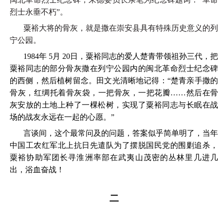
烈士永垂不朽”。
粟裕大将的骨灰，就是撒在崇安县具有特殊历史意义的列
宁公园。
1984年 5月 20日，粟裕同志的爱人楚青带领祖孙三代，把
粟裕同志的部分骨灰撒在列宁公园内的闽北革命烈士纪念碑
的西侧，然后植树留念。田文光清晰地记得：“楚青亲手撒的
骨灰，红绸托着骨灰袋，一把骨灰，一把花瓣……然后在骨
灰安放的土地上种了一棵松树，实现了粟裕同志与长眠在战
场的战友永远在一起的心愿。”
言谈间，这个最常问及的问题，答案似乎简单明了，当年
中国工农红军北上抗日先遣队为了摆脱国民党的围剿追杀，
粟裕协助军团长寻淮洲率部在武夷山茂密的丛林里几进几
出，浴血奋战！
二