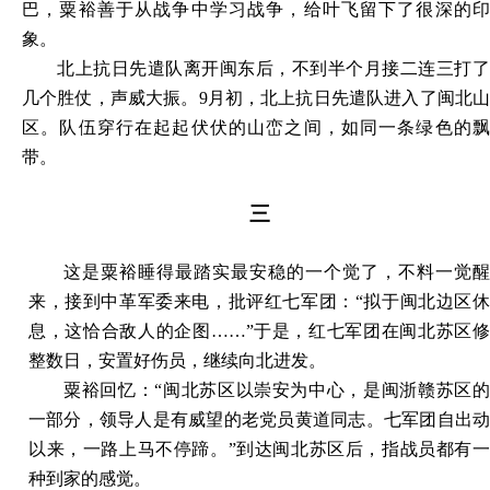
巴，粟裕善于从战争中学习战争，给叶飞留下了很深的印
象。
北上抗日先遣队离开闽东后，不到半个月接二连三打了
几个胜仗，声威大振。9月初，北上抗日先遣队进入了闽北山
区。队伍穿行在起起伏伏的山峦之间，如同一条绿色的飘
带。
三
这是粟裕睡得最踏实最安稳的一个觉了，不料一觉醒
来，接到中革军委来电，批评红七军团：“拟于闽北边区休
息，这恰合敌人的企图……”于是，红七军团在闽北苏区修
整数日，安置好伤员，继续向北进发。
粟裕回忆：“闽北苏区以崇安为中心，是闽浙赣苏区的
一部分，领导人是有威望的老党员黄道同志。七军团自出动
以来，一路上马不停蹄。”到达闽北苏区后，指战员都有一
种到家的感觉。