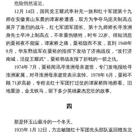
危险悄然逼近。
12月 14日，国民党王耀武率补充一旅和红十军团第十九
师在安徽黄山东麓的谭家桥遭遇，双方为争夺乌泥关制高点
展开了激烈的战斗，红七军团军团长、第十九师师长寻淮洲
身先士卒冲上制高点，不幸重伤牺牲，时年 22岁。得知消息
的粟裕夜不能寐，谭家桥之痛，粟裕隐而不发，直到 1948年
9月，华东野战军在粟裕的指挥下发动了济南战役，“攻打济
南城，活捉王耀武”，粟裕替战友报了折戟的一箭之仇。
1974年 7月，粟裕闻讯寻淮洲母亲逝世，专门发电报给寻
淮洲家属，对寻淮洲母亲逝世表示哀悼。1978年 6月，粟裕不
顾 71岁高龄，专程去红十军团打过仗的谭家桥阵地察看。旧
地重游，金戈铁马，留下多少英雄豪杰悲壮的故事。
四
那是怀玉山最冷的一个冬天。
1935年 1月 12日，方志敏随红十军团先头部队返回赣东北