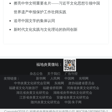
擦亮中华文明重要名片——习近平文化思想引领中国
世界遗产申报保护工作壮阔实践
追寻中国文学的集体认同
新时代文化实践与文化理论的协同创新
福地炎黄微站：
杂志公告
关于我们
广告刊登
友情链接：
新华网
人民网
中国网
光明网
中华炎黄文化研究会官网
东南网
政协福建省委员会
福建省文化与旅游厅
福建省侨联网
河南省炎黄文化研究会
湖北省炎黄文化研究会
湖南省炎帝神农文化研究会
江苏省炎黄文化研究会
安徽省炎黄文化研究会
随州炎黄文化研究会
中国·朱子网
Copyright2018 © 福建省炎黄纵横杂志社有限公司 闽ICP备18029667号-1