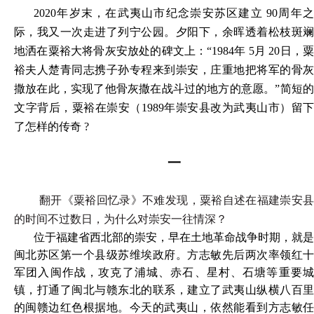
2020年岁末，在武夷山市纪念崇安苏区建立 90周年之
际，我又一次走进了列宁公园。夕阳下，余晖透着松枝斑斓
地洒在粟裕大将骨灰安放处的碑文上：“1984年 5月 20日，粟
裕夫人楚青同志携子孙专程来到崇安，庄重地把将军的骨灰
撒放在此，实现了他骨灰撒在战斗过的地方的意愿。”简短的
文字背后，粟裕在崇安（1989年崇安县改为武夷山市）留下
了怎样的传奇 ?
一
翻开《粟裕回忆录》不难发现，粟裕自述在福建崇安县
的时间不过数日，为什么对崇安一往情深？
位于福建省西北部的崇安，早在土地革命战争时期，就是
闽北苏区第一个县级苏维埃政府。方志敏先后两次率领红十
军团入闽作战，攻克了浦城、赤石、星村、石塘等重要城
镇，打通了闽北与赣东北的联系，建立了武夷山纵横八百里
的闽赣边红色根据地。今天的武夷山，依然能看到方志敏任