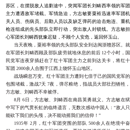
苏区，在摆脱敌人追剿途中，突闻军团长刘畴西率领的军团
主力遭遇敌军堵截。军情急迫，方志敏要粟裕迅速率军团机
关人员、伤病员、后勤人员以及缺乏弹药的迫击炮连、重机
枪连组成的先头部队立即行动，突出敌人封锁线。方志敏担
心军团长刘畴西犹豫迟疑，不顾个人安危，返回怀玉山。
当天夜晚，粟裕率领的先头部队安全到达闽浙赣苏区。就
在军团长刘畴西顾及部队疲劳就地休息的前后 12个小时，国
民党军连夜穿插赶在了红十军团主力之前到达关卡，将红十
军团 2000余人合围于江西上饶怀玉山地区。
战场瞬息万变。红十军团主力遭到七倍于己的国民党军的
包围堵截，激战7天 7夜，弹尽粮绝，指战员大部壮烈牺牲，
方志敏、刘畴西不幸被俘。
8月 6日，方志敏、刘畴西在南昌英勇就义。方志敏在狱
中写下的气贯长虹的临终遗言，无数次感动中国人：“敌人只
能砍下我们的头颅，决不能动摇我们的信仰！”
1935年 2月，红十军团突围的部队 500余人在绝境中奋