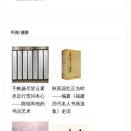
书画
/
摄影
千帆扬尽皆云雾
秋苑花红正当时
赤足行荒问本心
——编纂《福建
——陈锐和他的
历代名人书画选
书法艺术
集》史话