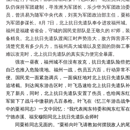
队仍保持军团建制，寻淮洲为军团长，乐少华为军团政治委
员，曾洪易为随军中央代表，刘英为军团政治部主任，粟裕
为军团参谋长。8月 7日，北上抗日先遣队奉令进攻福州城。
福州是福建省省会，守城的国民党部队是王敬久的 87师，装
备精良。北上抗日先遣队渡闽江时声势浩大，敌方阵营弄不
清楚究竟有多少兵力，当福州高大城墙以及坚固的防御工事
难以攻克时，北上抗日先遣队的真实实力便完全暴露。
强攻一昼夜，福州城不但没有攻克，抗日先遣队险些把
自己也推入危险境地。福州一战，伤员五六百，行动异常不
便。国民党一面紧急调兵，一面疯狂地对北上抗日先遣队围
追堵截。到达闽东游击区时，叶飞迅速给北上抗日先遣队补
充了新兵，同时，北上抗日先遣队安置了伤员，也给闽东红
军留下了战斗中缴获的几百条枪。叶飞在《忆三年游击战争
中的粟裕同志》一文中回忆：“我代表闽东特委和闽东红军在
宁德赤溪、福安穆阳同北上抗日先遣队会师时
同粟裕同志见面的。”粟裕向叶飞请教如何摆脱敌人的尾