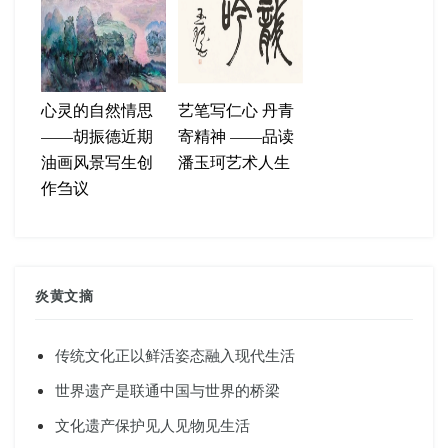
心灵的自然情思
艺笔写仁心 丹青
——胡振德近期
寄精神 ——品读
油画风景写生创
潘玉珂艺术人生
作刍议
炎黄文摘
传统文化正以鲜活姿态融入现代生活
世界遗产是联通中国与世界的桥梁
文化遗产保护见人见物见生活