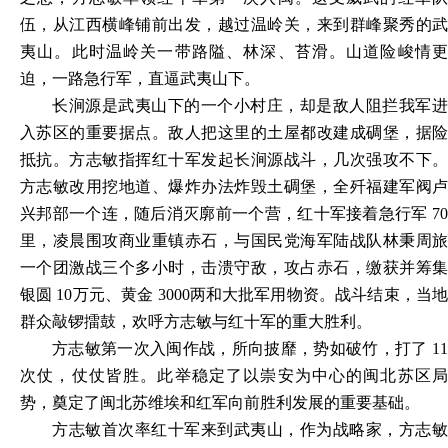
伍，从江西横峰铺前出发，越过温岭关，来到群峰聚秀的武
夷山。此时温岭关一带路隘、林深、苔滑。山道险峻情更
迫，一路急行军，直逼武夷山下。
长涧源是武夷山下的一个小村庄，却是敌人阻拦我军进
入苏区的重要据点。敌人把这里的土屋都改建成碉堡，据险
抵抗。方志敏指挥红十军发起长涧源战斗，几次强攻不下。
方志敏改用挖地道、爆炸办法炸毁土碉堡，全歼福建军阀卢
兴邦部一个连，随后消灭廓前一个营，红十军接着急行军 70
里，凌晨围攻商业重镇赤石，与国民党海军陆战队林秉周旅
一个团激战三个多小时，击溃守敌，攻占赤石，缴获并筹集
银圆 10万元、黄金 3000两和大批军用物资。战斗结束，当地
群众敲锣擂鼓，欢呼方志敏与红十军的重大胜利。
方志敏第一次入闽作战，所向披靡，势如破竹，打了 11
次仗，仗仗皆胜。此举稳定了以崇安为中心的闽北苏区局
势，奠定了闽北苏维埃和红军向前胜利发展的重要基础。
方志敏首次率红十军来到武夷山，作为战略家，方志敏