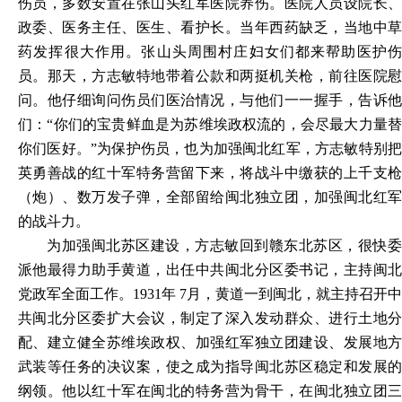
伤员，多数安置在张山头红军医院养伤。医院人员设院长、
政委、医务主任、医生、看护长。当年西药缺乏，当地中草
药发挥很大作用。张山头周围村庄妇女们都来帮助医护伤
员。那天，方志敏特地带着公款和两挺机关枪，前往医院慰
问。他仔细询问伤员们医治情况，与他们一一握手，告诉他
们：“你们的宝贵鲜血是为苏维埃政权流的，会尽最大力量替
你们医好。”为保护伤员，也为加强闽北红军，方志敏特别把
英勇善战的红十军特务营留下来，将战斗中缴获的上千支枪
（炮）、数万发子弹，全部留给闽北独立团，加强闽北红军
的战斗力。
为加强闽北苏区建设，方志敏回到赣东北苏区，很快委
派他最得力助手黄道，出任中共闽北分区委书记，主持闽北
党政军全面工作。1931年 7月，黄道一到闽北，就主持召开中
共闽北分区委扩大会议，制定了深入发动群众、进行土地分
配、建立健全苏维埃政权、加强红军独立团建设、发展地方
武装等任务的决议案，使之成为指导闽北苏区稳定和发展的
纲领。他以红十军在闽北的特务营为骨干，在闽北独立团三