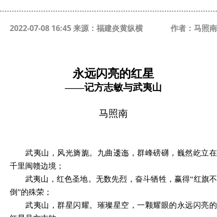
2022-07-08 16:45 来源：福建炎黄纵横
作者：马照南
永远闪亮的红星
——记方志敏与武夷山
马照南
武夷山，风光旖旎。九曲逶迤，群峰磅礴，巍然屹立在
千里闽赣边境；
武夷山，红色圣地。无数先烈，奋斗牺牲，赢得“红旗不
倒”的殊荣；
武夷山，群星闪耀。璀璨星空，一颗耀眼的永远闪亮的