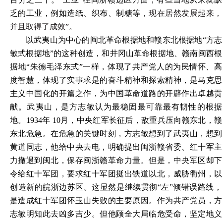
乏的工业，例如造纸、织布、制糖等，
现在居然发展起来
并且取得了成效”。
以武夷山为中心的闽北革命根据地和赣东北根据地“方志
敏式根据地”的这种创造，和井冈山革命根据地、赣南闽西根
据地“朱德毛泽东式”一样，体现了共产党人的为民情怀、高
度智慧，体现了实事求是的奋斗精神和探索精神，是马克思
主义中国化的开篇之作，为中国革命道路的开辟作出卓越贡
献。武夷山，是方志敏认为最稳固最可靠最有韧性的根据
地。1934年 10月，中央红军长征后，敌重兵压向赣东北，赣
东北危急。在危急的关键时刻，方志敏想到了武夷山，想到
黄道同志，他给中央去电，明确提出闽浙赣省委、红十军主
力撤退到闽北，保存闽浙赣革命力量。但是，中央军区却下
令给红十军团，要求红十军团挺出铁道以北，威胁衢州，以
创造新的皖浙边苏区。这显然是继续贯彻“左”倾错误路线，
是造成红十军团怀玉山失败的主要原因。作为共产党员，方
志敏明知此去凶多吉少。但他顾全大局临危受命，坚定地义