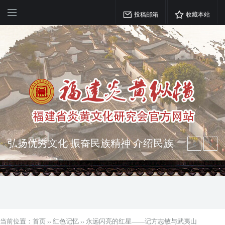
投稿邮箱
收藏本站
弘扬优秀文化 振奋民族精神 介绍民族
瑰宝 宣传中华精英
突出海西特色 报道台港澳侨 坚持古为
今用 力求雅俗共赏
当前位置：
首页
››
红色记忆
››
永远闪亮的红星——记方志敏与武夷山