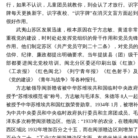
行，如果不认识，儿童团员就教你，到会认了才放行。识字
牌每天更换新字。识字夜校、“识字牌”在消灭文盲方面起到
很好作用。
武夷山苏区发展迅速，根本原因在于方志敏、黄道非常
重视党的建设，时时处处发挥党组织的骨干作用和党员先锋
作用。他们制定苏区《共产党员守则二十二条》，对党员的
信仰、纪律、廉政都提出明确要求。当年提拔县（团）级干
部都要进闽北党校培训。闽北分区委还印刷出版《红旗》
《工农报》《红色闽北》《列宁青年报》《红色射手》及
《党的建设》《青年与战争》等各种报刊。
方志敏领导闽浙赣省被中华苏维埃共和国临时中央政府
授予“苏维埃模范省”称号。方志敏与毛泽东、朱德等 8人一起
被授予中华苏维埃共和国红旗荣誉勋章。1934年 1月，被增补
为中共中央委员和中央临时政府执行委员和主席团成员。毛
泽东多次称赞闽浙赣边区。他说：“1933年的农业，在赣南闽
西区域比 1932年增加百分之十五，而在闽浙赣边区则增加了
百分之二十。”工业“在闽浙赣边区方面，有些当地从来就缺