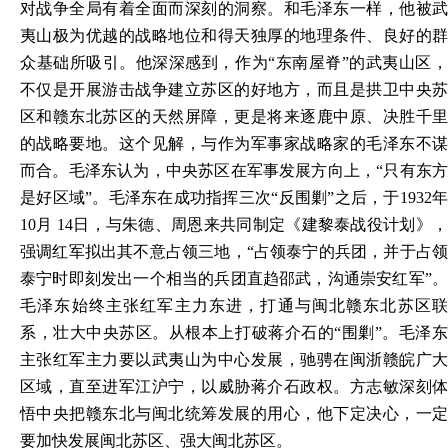
对战争全局有着全面而深刻的洞察。和毛泽东一样，他被武
夷山极为优越的战略地位和得天独厚的地理条件、良好的群
众基础所吸引。他深深感到，作为“东南屋脊”的武夷山区，
不仅是开展游击战争建立苏区的好地方，而且是拱卫中央苏
区和赣东北苏区的天然屏障，更是将来逐鹿中原、决胜千里
的战略要地。这个见解，与作为军事家战略家的毛泽东不谋
而合。毛泽东认为，中央苏区在军事发展方向上，“只有东方
是好区域”。毛泽东在成功指挥三次“反围剿”之后，于1932年
10月 14日，与朱德、周恩来共同制定《建黎泰战役计划》，
强调红军拟出其不意占领三地，“占领泰宁的兵团，并于占领
泰宁时即刻发出一个相当的兵团直趋邵武，沟通崇安红军”。
毛泽东始终主张红军主力东进，打通与闽北赣东北苏区联
系，壮大中央苏区。从根本上打破蒋介石的“围剿”。毛泽东
主张红军主力要以武夷山为中心发展，驰骋在闽浙赣皖广大
区域，直至进军江沪宁，以威胁蒋介石政权。方志敏深刻体
悟中央把赣东北与闽北统筹发展的用心，他下定决心，一定
要加快发展闽北苏区、强大闽北苏区。