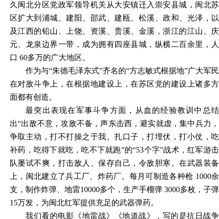
久闽北分区党政军领导机关从大安镇迁入崇安县城，闽北苏
区扩大到浦城、建阳、邵武、建瓯、松溪、政和、光泽，以
及江西的铅山、上饶、资溪、贵溪、金溪，浙江的江山、庆
元、龙泉边界一带，成为拥有四座县城，纵横二百余里，人
口 60多万的广大地区。
作为与“朱德毛泽东式”齐名的“方志敏式根据地”广大军民
在对敌斗争上，在根据地建设上，在苏区党的建设上诸多方
面都有创造。
最突出表现在军事斗争方面，从血的经验教训中总结
出“出敌不意，攻敌不备，声东击西，避实就虚，集中兵力，
争取主动，打不打操之于我。扎口子，打埋伏，打小仗，吃
补药，吃得下就吃，吃不下就跑”的“53个字”战术，红军游击
队屡试不爽，打击敌人、保存自己，令敌胆寒。在武器装备
上，闽北建立了兵工厂、炸药厂。每月可制造各种枪 1000余
支，制作炸弹、地雷10000多个，生产手榴弹 3000多枚，子弹
15万发，为闽北红军提供充足的武器弹药。
我们看的电影《地雷战》《地道战》，写的是抗日战争