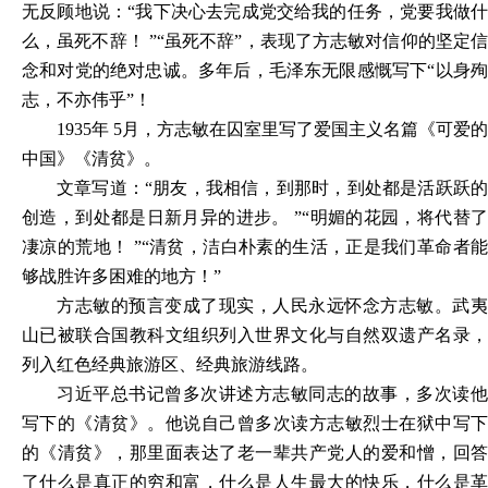
无反顾地说：“我下决心去完成党交给我的任务，党要我做什
么，虽死不辞！ ”“虽死不辞”，表现了方志敏对信仰的坚定信
念和对党的绝对忠诚。多年后，毛泽东无限感慨写下“以身殉
志，不亦伟乎”！
1935年 5月，方志敏在囚室里写了爱国主义名篇《可爱的
中国》《清贫》。
文章写道：“朋友，我相信，到那时，到处都是活跃跃的
创造，到处都是日新月异的进步。 ”“明媚的花园，将代替了
凄凉的荒地！ ”“清贫，洁白朴素的生活，正是我们革命者能
够战胜许多困难的地方！”
方志敏的预言变成了现实，人民永远怀念方志敏。武夷
山已被联合国教科文组织列入世界文化与自然双遗产名录，
列入红色经典旅游区、经典旅游线路。
习近平总书记曾多次讲述方志敏同志的故事，多次读他
写下的《清贫》。他说自己曾多次读方志敏烈士在狱中写下
的《清贫》，那里面表达了老一辈共产党人的爱和憎，回答
了什么是真正的穷和富，什么是人生最大的快乐，什么是革