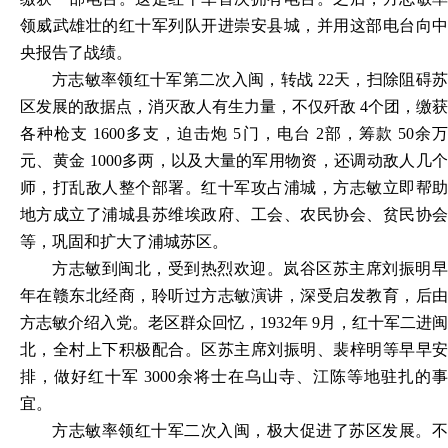
领威武雄壮的红十军列队开进崇安县城，并用这部电台向中
央报告了战绩。
方志敏率领红十军第二次入闽，转战 22天，扫除阻碍苏
区发展的敌据点，消灭敌人有生力量，不仅歼敌 4个团，缴获
各种枪支 1600多支，迫击炮 5门，电台 2部，筹款 50余万
元、黄金 1000多两，以及大量的军用物资，还调动敌人几个
师，打乱敌人整个部署。红十军攻占浦城，方志敏立即帮助
地方成立了浦城县苏维埃政府、工会、农民协会、贫民协会
等，巩固和扩大了浦城苏区。
方志敏到闽北，受到热烈欢迎。岚谷区苏主席刘振明早
年在赣东北经商，聆听过方志敏演讲，深受启发教育，后由
方志敏介绍入党。老区群众回忆，1932年 9月，红十军二进闽
北，全村上下积极配合。区苏主席刘振明、裴梓明等早早安
排，做好红十军 3000余将士在乌山寺、江陈等地驻扎的事
宜。
方志敏率领红十军二次入闽，极大促进了苏区发展。不