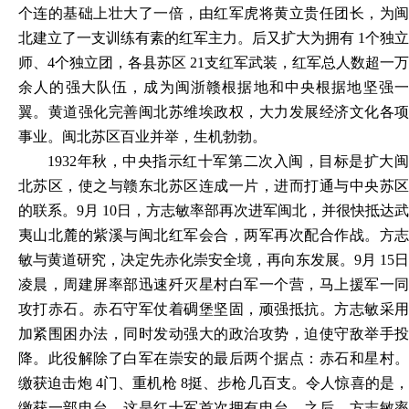
个连的基础上壮大了一倍，由红军虎将黄立贵任团长，为闽
北建立了一支训练有素的红军主力。后又扩大为拥有 1个独立
师、4个独立团，各县苏区 21支红军武装，红军总人数超一万
余人的强大队伍，成为闽浙赣根据地和中央根据地坚强一
翼。黄道强化完善闽北苏维埃政权，大力发展经济文化各项
事业。闽北苏区百业并举，生机勃勃。
1932年秋，中央指示红十军第二次入闽，目标是扩大闽
北苏区，使之与赣东北苏区连成一片，进而打通与中央苏区
的联系。9月 10日，方志敏率部再次进军闽北，并很快抵达武
夷山北麓的紫溪与闽北红军会合，两军再次配合作战。方志
敏与黄道研究，决定先赤化崇安全境，再向东发展。9月 15日
凌晨，周建屏率部迅速歼灭星村白军一个营，马上援军一同
攻打赤石。赤石守军仗着碉堡坚固，顽强抵抗。方志敏采用
加紧围困办法，同时发动强大的政治攻势，迫使守敌举手投
降。此役解除了白军在崇安的最后两个据点：赤石和星村。
缴获迫击炮 4门、重机枪 8挺、步枪几百支。令人惊喜的是，
缴获一部电台。这是红十军首次拥有电台。之后，方志敏率