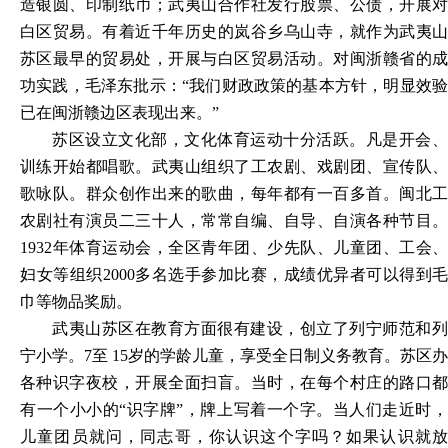
造银圆、印制纸币；武夷山合作社发行股票、公债，开展对
白区贸易。有着近千年历史的岚谷乡乌山寺，就作为武夷山
苏区最早的贸易处，开展与白区贸易活动。对闽浙赣省的成
功实践，毛泽东批示：“我们财政政策的基本方针，明显效验
已在闽浙赣边区表现出来。”
苏区设立文化部，文化体育运动十分活跃。凡是开会、
训练开始都唱歌。武夷山组织了工农剧、戏剧团、宣传队、
歌咏队。群众创作出来的歌曲，每年都有一百多首。闽北工
农剧社有演员二三十人，常常自编、自导、自演各种节目。
1932年体育运动会，全区青年团、少先队、儿童团、工会、
妇女等组织2000多名选手参加比赛，成绩优异者可以得到毛
巾等物品奖励。
武夷山苏区在教育方面很有建设，创立了列宁师范和列
宁小学。7至 15岁的学龄儿童，享受全日制义务教育。苏区办
各种识字夜校，开展全面扫盲。当时，在每个村庄的路口都
有一个小小的“识字牌”，牌上写着一个字。当人们走近时，
儿童团员就问，同志哥，你认识这个字吗？如果认识就放