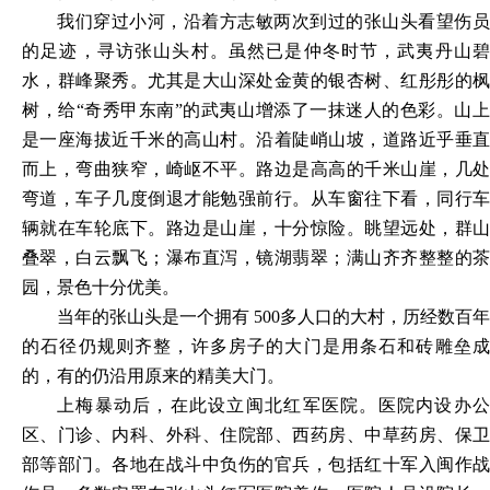
我们穿过小河，沿着方志敏两次到过的张山头看望伤员
的足迹，寻访张山头村。虽然已是仲冬时节，武夷丹山碧
水，群峰聚秀。尤其是大山深处金黄的银杏树、红彤彤的枫
树，给“奇秀甲东南”的武夷山增添了一抹迷人的色彩。山上
是一座海拔近千米的高山村。沿着陡峭山坡，道路近乎垂直
而上，弯曲狭窄，崎岖不平。路边是高高的千米山崖，几处
弯道，车子几度倒退才能勉强前行。从车窗往下看，同行车
辆就在车轮底下。路边是山崖，十分惊险。眺望远处，群山
叠翠，白云飘飞；瀑布直泻，镜湖翡翠；满山齐齐整整的茶
园，景色十分优美。
当年的张山头是一个拥有 500多人口的大村，历经数百年
的石径仍规则齐整，许多房子的大门是用条石和砖雕垒成
的，有的仍沿用原来的精美大门。
上梅暴动后，在此设立闽北红军医院。医院内设办公
区、门诊、内科、外科、住院部、西药房、中草药房、保卫
部等部门。各地在战斗中负伤的官兵，包括红十军入闽作战