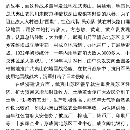
的故事，而这种战术最早发源地在武夷山。挨丝炮、地雷原
是武夷山农民用来防范和猎获深山虎狼等野兽的武器。为了
阻止敌人入村进山“围剿”，红色武装“民众队”就在村头路口埋
设地雷，用挨丝炮打击敌人。方志敏、黄道、黄立贵发现
后，认真总结经验，大力推广。武夷山乃至赣东北苏区县区
乡苏维埃成立地雷部，村成立地雷组，办地雷厂，开展地雷
战。1932年初步统计，一年内用地雷消灭敌人3000多人。中
央苏区派人参观后，1934年 4月 24日，由中央发文向全国各
根据地推广武夷山的地雷战经验。在抗日战争中，抗日军民
使用地雷战战术，沉重打击了日本侵略者。
在经济建设方面，武夷山苏区很早就注重发展苏区经
济、扩大贸易来增加财政收入。土地革命使广大农民分到了
土地，“耕者有其田”，生产积极性高，那些年天气等自然条
件也比较好，所以武夷山苏区农业年年丰收。为保障供给，
当年红色首府大安创办了被服厂、榨油厂、铸币厂、印刷厂
等二十多家企业，形成闽北苏区工业中心。成立闽北银行，