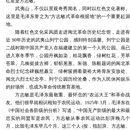
红星是方志敏。
武夷山，不仅以景观奇秀闻名，同时以红色文化著称。
这里是毛泽东誉之为“方志敏式革命根据地”的一个重要起源
地。
随着红色文化采风团走进闽北革命历史纪念馆，走进有
近 90年历史的武夷山列宁公园，感到特别温馨。列宁公园是
二战时期中国共产党人在福建建立的第一个人民公园。虽已
进入寒冬季节，公园丹枫如染，桂花飘香，绿树红花，芳草
苍翠。几株挺拔古樟，郁郁葱葱。朱德、陈毅题词的闽北革
命烈士纪念碑巍然矗立、绿树簇拥着粟裕大将骨灰安放处、
闽北六烈士纪念亭。列宁公园历经沧桑，作为人民休闲娱乐
的好场所，也成为革命传统教育基地。
方志敏是毛泽东最敬重、最怀念的“农运大王”和革命战
友。他们很早就相识相知于农民运动。1925年 3月，毛泽东在
《中国社会各阶级的分析》写道，“中国无产阶级的最大和最
忠实的同盟军是农民，方志敏从事农民运动比彭湃晚几个
月，比我毛泽东早几个月。这三个人 (按，指彭湃、方志敏、