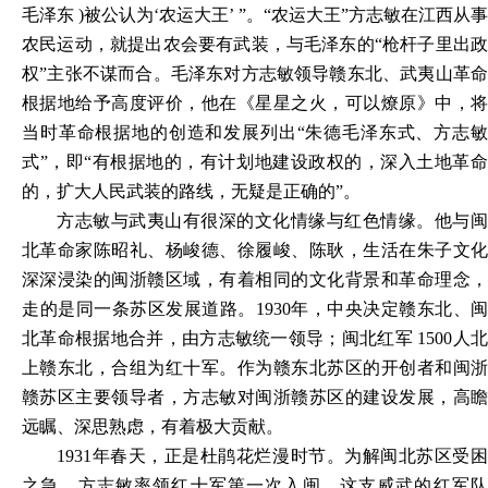
毛泽东 )被公认为‘农运大王’ ”。“农运大王”方志敏在江西从事
农民运动，就提出农会要有武装，与毛泽东的“枪杆子里出政
权”主张不谋而合。毛泽东对方志敏领导赣东北、武夷山革命
根据地给予高度评价，他在《星星之火，可以燎原》中，将
当时革命根据地的创造和发展列出“朱德毛泽东式、方志敏
式”，即“有根据地的，有计划地建设政权的，深入土地革命
的，扩大人民武装的路线，无疑是正确的”。
方志敏与武夷山有很深的文化情缘与红色情缘。他与闽
北革命家陈昭礼、杨峻德、徐履峻、陈耿，生活在朱子文化
深深浸染的闽浙赣区域，有着相同的文化背景和革命理念，
走的是同一条苏区发展道路。1930年，中央决定赣东北、闽
北革命根据地合并，由方志敏统一领导；闽北红军 1500人北
上赣东北，合组为红十军。作为赣东北苏区的开创者和闽浙
赣苏区主要领导者，方志敏对闽浙赣苏区的建设发展，高瞻
远瞩、深思熟虑，有着极大贡献。
1931年春天，正是杜鹃花烂漫时节。为解闽北苏区受困
之急，方志敏率领红十军第一次入闽。这支威武的红军队