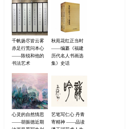
千帆扬尽皆云雾
秋苑花红正当时
赤足行荒问本心
——编纂《福建
——陈锐和他的
历代名人书画选
书法艺术
集》史话
心灵的自然情思
艺笔写仁心 丹青
——胡振德近期
寄精神 ——品读