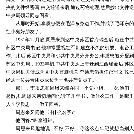
央的文件经密写,由交通送来后,通过药物处理,然后抄出文件送
中央局领导同志阅看。
从那时开始,李质忠便在毛泽东身边工作,并成了毛泽东的
红小鬼好朋友了。
1931
年12月底,周恩来到达中央苏区首府瑞金后,就任中共
苏区中央局书记,他非常重视红军刚建立不久的机要、电台工
作。此后,苏区中央局和少共中央局分开办公,李质忠被分配到
苏区中央局，1933年初,中共中央从上海迁到江西瑞金后,苏区
中央局机关便成为党中央首脑机关,李质忠仍担任密写文书,已
经从一位共青团员成长为一名共产党员了。
那时，李质忠和周恩来编在同一个党小组。一次,他们一
起散步,周恩来亲切地问他读了几年书，做什么工作，是哪里
人？李质忠一一做了回答。
周恩来又问他:“叫什么名字?”
他回答:“叫李祖钟。”
周恩来风趣地说:“不好,不好，你这么点年纪就想当别人