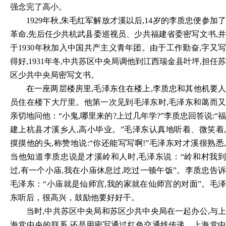
强念完了高小。
1929
年秋,朱毛红军解放才溪以后,14岁的李质忠便参加了
革命,先后任少共杭武县委巡视员、少共福建省委密写文书,并
于1930年秋加入中国共产主义青年团。由于工作勤奋,字又写
得好,1931年冬,中共苏区中央局调他到江西瑞金县叶坪,担任苏
区少共中央局密写文书。
在一座两层楼房里,毛泽东住在楼上,李质忠和其他机要人
员住在楼下大厅里。他第一次见到毛泽东时,毛泽东和蔼而又
亲切地问他：“小鬼,哪里来的?上过几年学?”李质忠回答说:“福
建上杭县才溪乡人,高小毕业。”毛泽东认真地听着、微笑着,
摸摸他的头,称赞地说:“你还能写写啊!”毛泽东对才溪很熟悉,
当他知道李质忠说是才溪岭和人时,毛泽东说：“岭和村我到
过,有一个小庙,我在小庙休息过,吃过一顿午饭”。李质忠告诉
毛泽东：“小庙就是仙师宫,我的家就在仙师宫的对面”。毛泽
东听后，很高兴，鼓励他要好好干。
当时,中共苏区中央局和苏区少共中央局在一起办公,与上
海党中央的联系,还是用密写通过红色交通线传递。上海党中