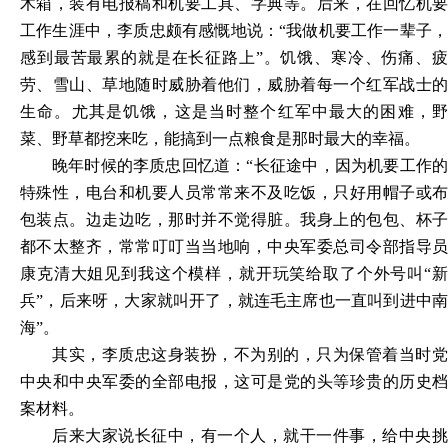
木箱，装有电报稿和机要工具、字典等。后来，在回忆机要
工作生涯中，李质忠颇有感慨地说：“我做机要工作一辈子，
感到最苦最累的就是在长征路上”。饥饿、寒冷、伤痛、疲
劳、雪山、草地随时威胁着他们，威胁着每一个红军战士的
生命。尤其是饥饿，这是当时整个红军中最大的困难，野
菜、野草都挖来吃，能搞到一点粮食是那时最大的幸福。
晚年时候的李质忠回忆道：“长征途中，因为机要工作的
特殊性，电台和机要人员常常来不及吃饭，只好用帽子或布
包装点。边走边吃，那时并不觉得脏。我身上的包包、杯子
都不太整齐，常常叮叮当当地响，中央军委总司令部指导员
康克清大姐见到我这个模样，就开玩笑给取了个外号叫“新
兵”，后来呀，大家就叫开了，就连毛主席也一直叫到进中南
海”。
其实，李质忠这身装扮，不为别的，只为保管着当时党
中央和中央军委的全部电报，这可是党的头等珍贵的历史档
案材料。
后来大家说长征中，有一个人，就干一件事，给中央挑