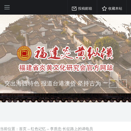
投稿邮箱
收藏本站
突出海西特色 报道台港澳侨 坚持古为
今用 力求雅俗共赏
弘扬优秀文化 振奋民族精神 介绍民族
瑰宝 宣传中华精英
当前位置：
首页
››
红色记忆
››
​李质忠:长征路上的译电员