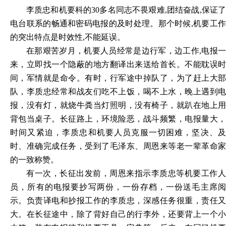
李质忠和机要科的30多名同志不畏艰难,团结奋战,保证了
电台联系的畅通和密码电报的及时处理。那个时候,机要工作
的突出特点是时效性,不能延误。
在那艰苦岁月，机要人员经常是边行军，边工作,电报一
来，立即找一个隐蔽的地方翻译出来送给首长。不能耽误时
间，军情就是命令。有时，行军途中掉队了，为了赶上大部
队，李质忠经常和战友们吃不上饭，喝不上水，晚上遇到电
报，没有灯，就烧牛粪当灯照明，没有椅子，就趴在地上用
背包当桌子。长征路上，环境险恶，战斗频繁，电报量大，
时间又紧迫，李质忠和机要人员克服一切困难，坚决、及
时、准确完成任务，受到了毛泽东、周恩来等老一辈革命家
的一致称赞。
有一次，长征出发前，周恩来指示李质忠等机要工作人
员，所有的电报要抄写两份，一份存档，一份送毛主席阅
示。负责译电和抄报工作的李质忠，深感任务很重，责任又
大。在长征途中，除了背好自己的行李外，还要背上一个小