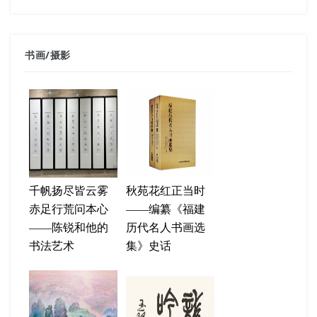
书画
/
摄影
千帆扬尽皆云雾
秋苑花红正当时
赤足行荒问本心
——编纂《福建
——陈锐和他的
历代名人书画选
书法艺术
集》史话