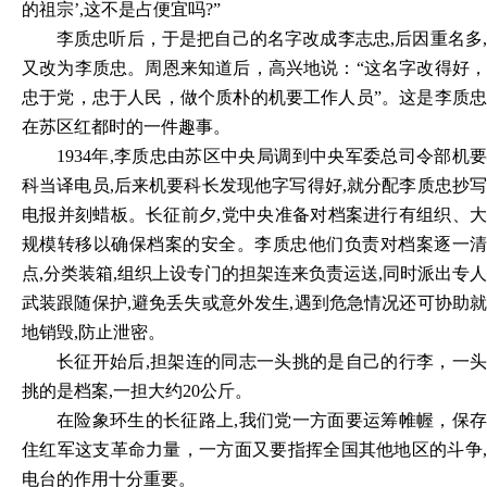
的祖宗’,这不是占便宜吗?”
李质忠听后，于是把自己的名字改成李志忠,后因重名多,
又改为李质忠。周恩来知道后，高兴地说：“这名字改得好，
忠于党，忠于人民，做个质朴的机要工作人员”。这是李质忠
在苏区红都时的一件趣事。
1934
年,李质忠由苏区中央局调到中央军委总司令部机要
科当译电员,后来机要科长发现他字写得好,就分配李质忠抄写
电报并刻蜡板。长征前夕,党中央准备对档案进行有组织、大
规模转移以确保档案的安全。李质忠他们负责对档案逐一清
点,分类装箱,组织上设专门的担架连来负责运送,同时派出专人
武装跟随保护,避免丢失或意外发生,遇到危急情况还可协助就
地销毁,防止泄密。
长征开始后,担架连的同志一头挑的是自己的行李，一头
挑的是档案,一担大约20公斤。
在险象环生的长征路上,我们党一方面要运筹帷幄，保存
住红军这支革命力量，一方面又要指挥全国其他地区的斗争,
电台的作用十分重要。