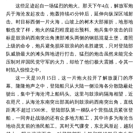
这些足迹起自一场猛烈的炮火。那天下午
4点，解放军炮
兵于海沧发起攻击，炮轰持续45分钟后，延伸向纵深区域射
击。时目标西侧一片火海，山坡上的树木大部摧折，地形地
貌也变了样，炮火的猛烈程度超出预料。炮兵集中攻击的目
标是鼓浪屿西南突出角澳部滩头两侧的钢筋混凝土堡，遵照
上级的命令，炮兵避免损坏鼓浪屿的名胜建筑，只对登陆部
队威胁最大的滩头阵地进行打击。猛烈的炮击虽然未能完全
压制对岸国民党守军的火力，却给了他们极大震撼，令其一
时陷入惊惶之中。
这一天是
10月15日，这一片炮火拉开了解放厦门的
幕。隆隆炮声之中，登陆船只从大陆一侧沿海各分散隐蔽处
驶出，集中于海沧湾上船码头。这里与鼓浪屿隔海相望，近
在咫尺，从海沧东南突出部嵩屿到鼓浪屿西南突出角，直线
距离不超过1500米。登陆部队第一梯队4个营指战员紧张登
船，一同奔赴战场的还有众多地方船工，其中许多为海沧当
地动员支前的渔民船工。其时天气骤变，东北风渐起，越刮