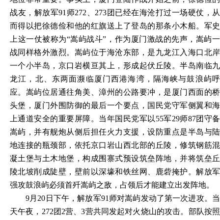
战友，解放军
91师272、273团已经在海沧打过一场硬仗，从
而得以把徐德俭和他的红旗送上了登岛的那条小木船。军史
上这一仗被称为“嵩屿战斗”，作为厦门激战的先声，嵩屿一
战同样格外激烈。嵩屿位于海沧东部，是九龙江入海口北岸
一个小半岛，京口岩横亘其上，形成起伏丘陵。半岛南临九
龙江，北、东两面濒临厦门西港海湾，隔海峡与鼓浪屿呼
应。嵩屿位居通往角美、漳州的公路要冲，是厦门西面的桥
头堡，厦门外围防御的最后一个要点，国民党守军侧翼和海
上通道安全的重要屏障。当年国民党军以55军29师87团守备
嵩屿，并有舰炮从侧后担任火力支援，设防重点是半岛与陆
地连接的瓶颈部，依托京口岩山西北部的丘陵，修筑钢筋混
凝土堡与土木地堡，构成围寨式预设筑垒阵地，并将筑垒丘
陵北坡削成陡壁，壁前以深壕和铁丝网、鹿砦掩护。解放军
强攻鼓浪屿必须首歼嵩屿之敌，占领后才能建立出发阵地。
9月20日下午，解放军91师对嵩屿发动了第一次进攻。当
天午夜，272团2营、3营共同发起对火烧山的攻击。部队按照