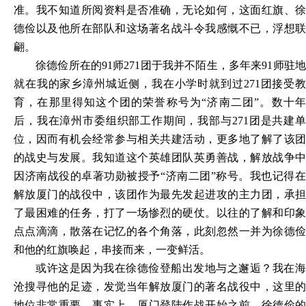
准。我不知道所阅资料是否准确，无论如何，这面红旗、徐
德俭以及他所在部队和这场著名战斗令我感慨不已，浮想联
翩。
徐德俭所在的
91师271团于我并不陌生，多年来91师驻
就在我的家乡漳州城近侧，我在小学时就到过271团接受教
育，在那里得知这个团的荣誉称号为“济南二团”。数十年
后，我在漳州市委组织部工作期间，我部与271团是共建单
位，因而有机会经常参与相关共建活动，更多地了解了该团
的战史与发展。我知道这个英雄团队英勇善战，解放战争中
因济南战役的卓著功勋被授予“济南二团”称号。我也记得在
解放厦门的战役中，该团作为最先发起进攻的主力团，承担
了最困难的任务，打了一场惨烈的硬仗。以往的了解和印象
点点滴滴，散落在记忆的各个角落，此刻忽然一并为徐德俭
和他的红旗唤起，串接而来，一变鲜活。
或许这是因为我在徐德俭登船出发地与之邂逅？我在海
沧搜寻他的足迹，发觉当年解放厦门的著名战役中，这里的
地位非常重要。事实上，厦门登陆作战开始之前，徐德俭的