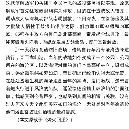
这就使解放军10兵团司令员叶飞的战役部署得以实现。原来
解放军首先猛攻鼓浪屿实为佯攻，目的在于造成敌人错觉，
调动敌人纵深机动部队南调援救。15日深夜，在徐德俭及其
大批战友牺牲于鼓浪屿沿岸之际，解放军31军92师和29军
85、86师在主攻方向厦门岛北部高崎一带发起全线进攻，最
终突破滩头阵地，向纵深发展占领全岛，厦门宣告解放。
那一天我特意踏访旧战场，借辆自行车沿海沧湾边绿道
骑行，直至嵩屿港。当年的战地如今变成了一个公园，公园
所在的海沧区，以及海湾对面的厦门本岛高楼林立，绿树成
荫，远处鼓浪屿如梦如幻，昔日硝烟已经消失得无踪无迹。
在处处透着生机的海沧追溯当年的嵩屿、厦门激战，遥想冒
着炮火行进于风浪的船队，遥望徐德俭插上鼓浪屿的那面红
旗，我感受到今昔巨变，也感受到其间的相通与关联。没有
过去何来今天？此刻美丽如画的海沧，无疑是对当年徐德俭
他们浴血奋战壮烈牺牲的最好告慰。
（本文原载于《烽火回望》）