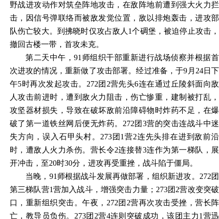
野战进攻动作对筑垒阵地攻击，在敌阵地前遭到强大火力拦
击，因信号弹联络而被敌发觉位置，敌以排炮轰击，进攻部
队伤亡较大。到拂晓时仅攻占敌人1个碉堡，被迫停止攻击，
撤回古楼一带，首攻未克。
第二天中午，
91师组织干部重新进行战场侦察并根据
次进攻的情况，重新做了攻击部署。经过准备，于9月24日下
午5时再次发起攻击。272团2营先头6连在通过丘陵斜面向敌
人攻击前进时，遭到敌火力阻击，伤亡惨重，建制被打乱，
攻坚器材损失，导致在破坏敌前沿障碍物时炸药不足，在爆
破了第一道铁丝网后便无炸药。272团3营的突击连战斗中迷
失方向，误入石甲头村。273团1营2连先头排在进到敌前沿
时，遭敌人火力杀伤。营长令2连接替3连作为第一梯队，展
开冲击，至20时30分，进攻再受重挫，战斗陷于僵局。
当晚，
91师根据战斗发展再做部署，组织新进攻。272
第三梯队营1营加入战斗，增强突击力量；273团2营改变突破
口，重新组织突击。午夜，272团2营再次攻击受挫，营长阵
亡，教导员负伤。273团2营4连则突破成功，该团主力1营迅