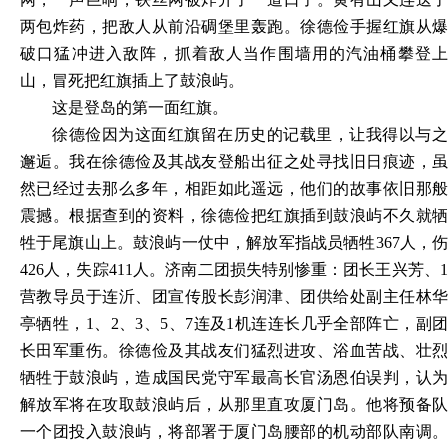
两包炸药，把敌人从前沿碉堡里轰跑。徐德俭手握红旗从爆
破口猛冲进入敌阵，抓着敌人当作围墙用的汽油桶攀登上
山，冒死把红旗插上了鼓浪屿。
这是登岛的第一面红旗。
徐德俭因为这面红旗留在历史的记载里，让我得以与之
邂逅。我在徐德俭及其战友登船出征之处寻找旧日痕迹，虽
然已经过去那么多年，相距如此遥远，他们的故事依旧那般
震撼。根据查到的资料，徐德俭把红旗插到鼓浪屿不久就牺
牲于尾旗山上。鼓浪屿一仗中，解放军指战员牺牲
367人，
426人，失踪411人。济南二团损失特别惨重：团长王兴芳、1
营教导员于连沂、团宣传股长彭润津、团供给处副主任林华
亭牺牲，1、2、3、5、7连及1机连连长几乎全部阵亡，副团
长田军重伤。徐德俭及其战友们猛烈进攻、浴血苦战、壮烈
牺牲于鼓浪屿，造成国民党守军最高长官汤恩伯误判，认为
解放军将在攻取鼓浪屿后，从那里直攻厦门岛。他将预备队
一个团投入鼓浪屿，将部署于厦门岛腰部的机动部队南调。