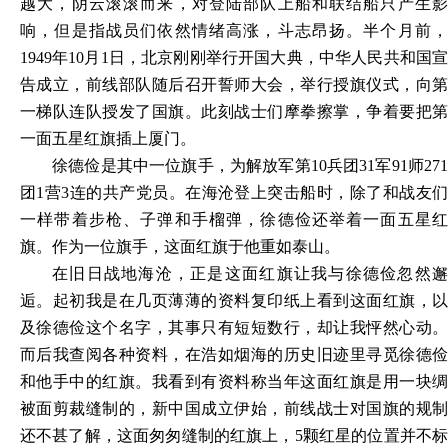
越大，阴云滚滚而来，对登陆部队上船和联结船只产生影
响，但是指战员们依然情绪高涨，斗志昂扬。半个月前，
1949年10月1日，北京刚刚举行开国大典，中华人民共和国宣
告成立，前线部队随后召开誓师大会，举行授旗仪式，向第
一梯队连队授发了国旗。此刻战士们摩拳擦掌，争着要把第
一面五星红旗插上厦门。
徐德俭是其中一位旗手，为解放军第
10兵团31军91师27
团1营3连的共产党员。在海沧登上突击船时，除了和战友们
一样带着步枪、子弹和手榴弹，徐德俭还举着一面五星红
旗。作为一位旗手，这面红旗于他重如泰山。
在旧日战地海沧，正是这面红旗让我与徐德俭忽然邂
逅。起初我是在几页薄薄的资料复印纸上看到这面红旗，以
及徐德俭这个名字，其事只有短短数行，却让我怦然心动。
而后我查阅各种资料，在浩如烟海的历史旧迹里寻觅徐德俭
和他手中的红旗。我看到有资料称当年这面红旗是用一块绸
被面剪裁缝制的，新中国成立伊始，前线战士对国旗的规制
还不甚了解，这面匆匆缝制的红旗上，
5颗红星的位置并不