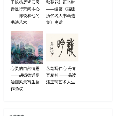
千帆扬尽皆云雾
秋苑花红正当时
赤足行荒问本心
——编纂《福建
——陈锐和他的
历代名人书画选
书法艺术
集》史话
心灵的自然情思
艺笔写仁心 丹青
——胡振德近期
寄精神 ——品读
油画风景写生创
潘玉珂艺术人生
作刍议