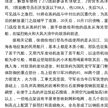
强攻，解放军牺牲了272团副参谋长张钦芝、2营营长高泽
民、3营副教导员石洪安及以下88人，伤1208人，失踪76人，
可见战斗之激烈。91师在嵩屿战斗中付出的沉重代价，为其
后的解放厦门之战铺平了道路。20天后，10月15日傍晚，厦
门战役首先从嵩屿打响，旗手徐德俭和他的战友从海沧登
船，在猛烈炮火和大风大浪中向鼓浪屿前进。
据相关记载，徐德俭他们登岛作战使用的是从沿江、沿
海各地征集的民用船只，基本上都是木质小船。部队也征集
了若干汽船，又用汽车发动机改装了若干船只，以这些机动
船为牵引船，将载运登陆部队的小木船用绳索串联其后，拖
拽入海，对鼓浪屿发动进攻。时鼓浪屿为国民党守军厦门整
体防御的重点部分，岛上驻有
55军29师的85、86两个团，
力密度大，火力强，工事尤其坚固。守军在当年日军筑堡的
基础上，沿岛岸高潮线的岩滩和突出石崖脚修筑钢筋混凝土
碉堡，在便于上岛的岸边筑起石围墙，并用空汽油桶加高5米
以上，一些地点架设有半屋脊形铁刺网和电网，在几个前沿
制高点上配置了探照灯和直瞄炮火。全岛形成了以钢筋水泥