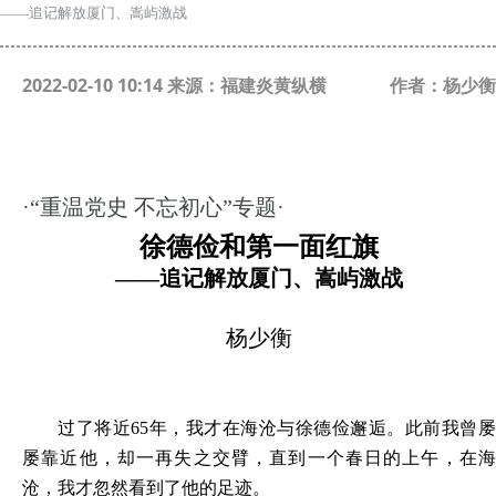
——追记解放厦门、嵩屿激战
2022-02-10 10:14 来源：福建炎黄纵横
作者：杨少衡
·“重温党史 不忘初心”专题·
徐德俭和第一面红旗
——
追记解放厦门、嵩屿激战
杨少衡
过了将近
65年，我才在海沧与徐德俭邂逅。此前我曾
屡靠近他，却一再失之交臂，直到一个春日的上午，在海
沧，我才忽然看到了他的足迹。