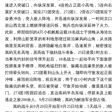
速进入突破口，向纵深发展。4连抢占正面小高地，5连向右
翼扩大突破口，策应272团突击。272团1、2营在273团策应下
奋勇冲击，突入敌人阵地，并迅速向纵深发展，一时间京口
岩山西北坡上燃烧弹接连闪烁，炮兵也向纵深延伸了火力。
此前，师部组织的4只小机帆船运载18名战士于傍晚从海沧出
发，利用山影笼罩的有利地形绕过前沿麻风屿山角，从水路
偷渡至嵩屿背面，选择隐蔽地点靠岸，迅速展开，秘密接近
嵩屿无名高地，居高临下做好战斗准备。25日凌晨1时左右，
当事先约好的信号弹升起后，18名战士一起动手向下面敌群
投掷集束手榴弹，用机枪猛烈扫射。躲藏在战壕里的敌人被
打得晕头转向。272团看到山头上开火，随即向守敌发起正面
冲锋，摧毁前沿阵地，前后夹攻，终于在1小时内攻下这个据
险顽抗的桥头堡。前沿被突破，守敌开始动摇，撤退逃往厦
门。273团3营跟踪追击，直达嵩屿半岛东端，俘获未及上船
逃走之敌200余人。9月25日拂晓，嵩屿为解放军全部占领。
嵩屿战斗从
9月20日开始至9月25日结束，5天战斗，3