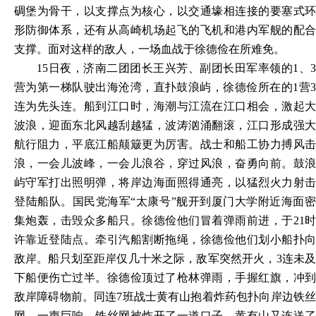
碉堡为骨干，以支撑点为核心，以交通壕相连接的要塞式环
形防御体系，还有从高崎机场起飞的飞机和港内军舰的配合
支撑。面对这样的敌人，一场血战于徐德俭在所难免。
15日夜，济南二团团长王兴芳、副团长田军率领的1、3
营为第一梯队驶出海沧湾，直扑鼓浪屿，徐德俭所在的1营3
连为先头连。船到江口时，海潮与江流在江口相会，激起大
波浪，迎面东北风越刮越猛，波涛汹涌翻滚，江口形成强大
航行阻力，平底江船颠簸更为厉害。战士和船工协力搏风击
浪，一会儿波峰，一会儿浪谷，穿过风浪，奋勇向前。鼓浪
屿守军打出照明弹，将岸边海面照得通亮，以猛烈火力射击
登陆船队。国民党海军“太康号”舰开到厦门大学附近海面密
集炮轰，击毁众多船只。徐德俭他们冒着弹雨前进，于21时
许靠近登陆点。牵引汽船割断拖绳，徐德俭他们划小船扑向
敌岸。船只划至距岸仅几十米之际，敌军突然开火，3连未及
下船便伤亡过半。徐德俭顶过了枪林弹雨，手握红旗，冲到
敌岸障碍物前。同连7班战士黄有山抱着炸药包扑向岸边铁丝
网，一声巨响，铁丝网被炸开了一道口子。黄有山又连送了