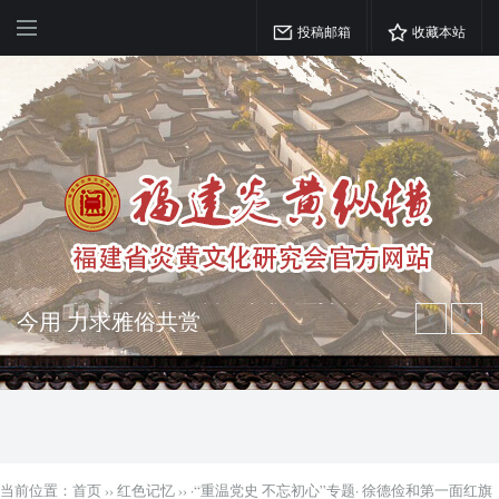
投稿邮箱
收藏本站
弘扬优秀文化 振奋民族精神 介绍民族
瑰宝 宣传中华精英
突出海西特色 报道台港澳侨 坚持古为
今用 力求雅俗共赏
当前位置：
首页
››
红色记忆
››
·“重温党史 不忘初心”专题· 徐德俭和第一面红旗