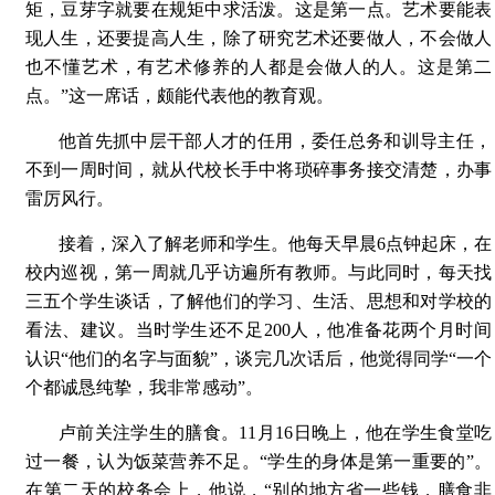
矩，豆芽字就要在规矩中求活泼。这是第一点。艺术要能表
现人生，还要提高人生，除了研究艺术还要做人，不会做人
也不懂艺术，有艺术修养的人都是会做人的人。这是第二
点。”这一席话，颇能代表他的教育观。
他首先抓中层干部人才的任用，委任总务和训导主任，
不到一周时间，就从代校长手中将琐碎事务接交清楚，办事
雷厉风行。
接着，深入了解老师和学生。他每天早晨6点钟起床，在
校内巡视，第一周就几乎访遍所有教师。与此同时，每天找
三五个学生谈话，了解他们的学习、生活、思想和对学校的
看法、建议。当时学生还不足200人，他准备花两个月时间
认识“他们的名字与面貌”，谈完几次话后，他觉得同学“一个
个都诚恳纯挚，我非常感动”。
卢前关注学生的膳食。11月16日晚上，他在学生食堂吃
过一餐，认为饭菜营养不足。“学生的身体是第一重要的”。
在第二天的校务会上，他说，“别的地方省一些钱，膳食非