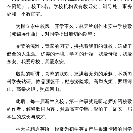
在附近），校工8名。学校机构设有教导处、训导处、事务
处和一个教官室。
为树立永中校风，开学不久，林天兰创作永安中学校歌
（邓锦屏作曲），对同学提出殷切的期望：
晶莹的溪滩，青翠的冈峦，拱抱着我们的母校，筑成了
健全的人生观。优美的环境，学习的开端。我爱母校，我爱
永安。我爱母校，我爱永安。
殷勤的听讲，真挚的联欢，充满着无穷的乐趣，不断向
科学去钻研。敦品强躯干，励志济险艰。高举火炬，照耀河
山。高举火炬，照耀河山。
此后，每一届新生入校，第一件事就是听老师介绍校歌
的作者，解释歌词内容，然后高声学唱，影响了一届又一届
学生的成长与成才。
林天兰精通英语，经常为初学英文产生畏难情绪的同学