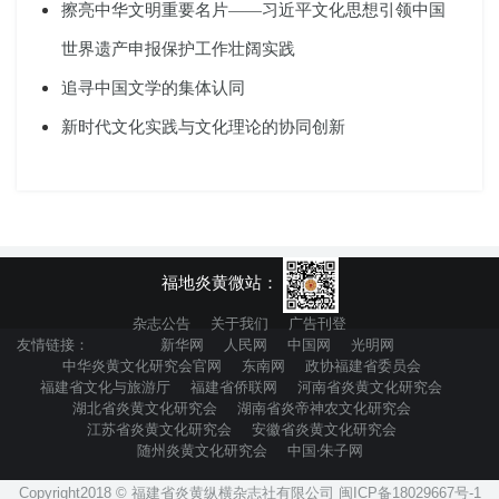
擦亮中华文明重要名片——习近平文化思想引领中国
世界遗产申报保护工作壮阔实践
追寻中国文学的集体认同
新时代文化实践与文化理论的协同创新
福地炎黄微站：
杂志公告
关于我们
广告刊登
友情链接：
新华网
人民网
中国网
光明网
中华炎黄文化研究会官网
东南网
政协福建省委员会
福建省文化与旅游厅
福建省侨联网
河南省炎黄文化研究会
湖北省炎黄文化研究会
湖南省炎帝神农文化研究会
江苏省炎黄文化研究会
安徽省炎黄文化研究会
随州炎黄文化研究会
中国·朱子网
Copyright2018 © 福建省炎黄纵横杂志社有限公司 闽ICP备18029667号-1