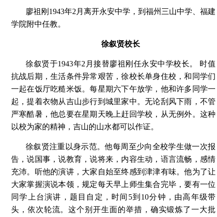
廖祖刚1943年2月离开永安中学，到福州三山中学、福建
学院附中任教。
徐叙贤校长
徐叙贤于1943年2月接替廖祖刚任永安中学校长。 时值
抗战后期，生活条件异常艰苦，徐校长单身住校，和同学们
一起在饭厅吃糙米饭。每星期六下午放学，他和许多同学一
起，提着衣物从吉山步行到城里家中。无论刮风下雨，不管
严寒酷暑，他总要在星期天晚上赶回学校，从无例外。这种
以校为家的精神，吉山的山水都可以作证。
徐叙贤注重以身示范。他每周至少向全校学生做一次报
告，说国事，说教育，说将来，内容生动，语言流畅，感情
充沛。听他的演讲，大家自始至终感到津津有味。他为了让
大家掌握演说本领，规定每天早上师生集合完毕，要有一位
同学上台演讲，题目自定，时间5到10分钟，由高年级带
头，依次轮流。这个别开生面的举措，确实锻炼了一大批