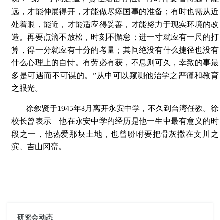
远，才能伸展得开，才能做尽瘁国事的准备；有时也需从近
处着眼，能近，才能适应得妥善，才能努力于现实环境的改
造。再要点滴不放松，时刻不懈怠；进一寸就应有一尺的打
算，得一分就应有十分的考量；其间绝没有什么捷径也没有
什么心理上的自恃。有劳必有获，不息则可久，幸致的事最
多是可遇而不可谋的。”从中可以窥测他治学之严谨和教育
之眼光。
徐叙贤于1945年8月离开永安中学，不久到台湾任教。徐
校长曾表示，他在永安中学的经历是他一生中最有意义的时
段之一，他热爱那块土地，也曾吩咐要把骨灰撒在文川之
滨、吉山冈峦。
研究会动态