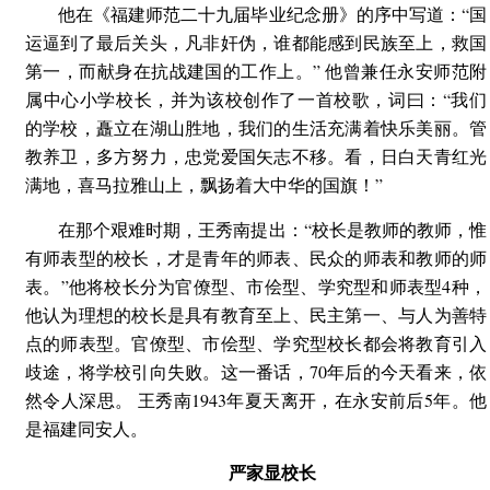
他在《福建师范二十九届毕业纪念册》的序中写道：“国
运逼到了最后关头，凡非奸伪，谁都能感到民族至上，救国
第一，而献身在抗战建国的工作上。” 他曾兼任永安师范附
属中心小学校长，并为该校创作了一首校歌，词曰：“我们
的学校，矗立在湖山胜地，我们的生活充满着快乐美丽。管
教养卫，多方努力，忠党爱国矢志不移。看，日白天青红光
满地，喜马拉雅山上，飘扬着大中华的国旗！”
在那个艰难时期，王秀南提出：“校长是教师的教师，惟
有师表型的校长，才是青年的师表、民众的师表和教师的师
表。”他将校长分为官僚型、市侩型、学究型和师表型4种，
他认为理想的校长是具有教育至上、民主第一、与人为善特
点的师表型。官僚型、市侩型、学究型校长都会将教育引入
歧途，将学校引向失败。这一番话，70年后的今天看来，依
然令人深思。 王秀南1943年夏天离开，在永安前后5年。他
是福建同安人。
严家显校长