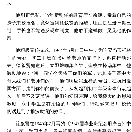
人。
他刚正无私。当年新到任的教育厅长徐箴，带着自己的
孩子来校报名，竟然遭到徐叙贤的拒绝，理由是注册日期已
过，厅长也不能违反规章制度。他敢于这样做，足见他的作
风。
他积极宣传抗战。1944年5月11日中午，为响应冯玉祥将
军的号召，初二甲班在张可珍老师的支持下，迅速行动起
来。徐叙贤知道后，立即敲响集合钟，全校在操场集中，他
激动地说：“初二同学今天将了你们的军，尤其将了高中大
哥大姐们和老师们的军。他们响应冯玉祥的号召，在抗日爱
国方面，走到你们的前头了。从发起到初二年级全体行动起
来，前后不及两节课，他们的爱国表现，给我极大的欣慰和
激励。永中学生是有觉悟的！同学们，行动起来吧！”校长
的话起到了推波助澜的效果。
徐叙贤在1945年7月写的《1945届毕业班纪念册序言》中
说：“第一学问之道，贵在细密有恒。有时需要看得远，能