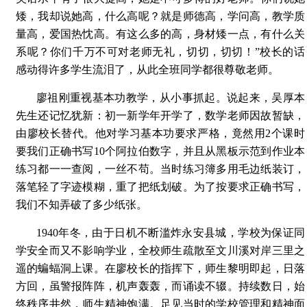
矮，我却说她高，什么高呢？就是师德高，学问高，教学质
量高，爱国热忱高。有这么多的高，身材矮一点，有什么关
系呢？你们千万不可对老师无礼，切切，切切！”校长的话
感动得许多学生流泪了，从此全班同学都很尊敬老师。
廖祖刚重视基本功教学，从小事抓起。说起来，吴厚本
先生还记忆犹新：初一新学年开学了，数学老师因故暂缺，
由廖校长替代。他对学习基本功要求严格，竟然用2个课时
要我们正确书写10个阿拉伯数字，并且从黑板示范到作业本
练习都一一查阅，一丝不苟。当时练习簿多用毛边纸装订，
落笔轻了字迹模糊，重了把纸划破。为了按要求正确书写，
我们不知弄破了多少纸张。
1940年冬，由于日机不断滥炸永安县城，学校为保证同
学安全而又不影响学业，全校师生疏散至文川溪对岸三里之
遥的蝙蝠洞上课。在廖校长的指挥下，师生黎明即起，日落
方回，虽警报阵阵，机声轰轰，而诵读不辍。持续数日，始
终秩序井然，师生精神饱满。足见当时的学校管理和精神面