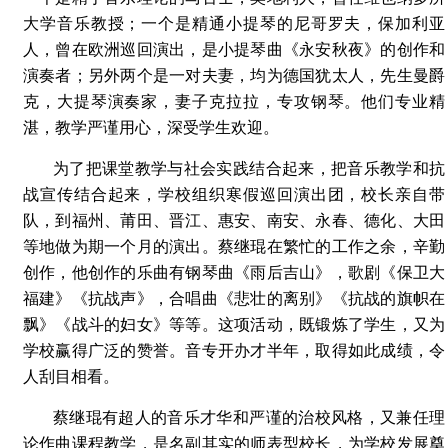
大学音乐教授；一个是精通小提琴的尼哥罗夫，保加利亚
人，曾在欧洲巡回演出，是小提琴曲《永安秋夜》的创作和
演奏者；另外两个是一对夫妻，均为德国犹太人，先生曼爵
克，大提琴演奏家，妻子克拉拉，专攻钢琴。他们专业精
湛，教学严谨用心，深受学生欢迎。
为了把课堂教学与社会实践结合起来，把音乐教学和抗
战宣传结合起来，学校组织寒假巡回演出团，校长亲自带
队，到福州、莆田、晋江、惠安、南安、永春、德化、大田
等地做为期一个月的演出。蔡继琨在繁忙的工作之余，辛勤
创作，他创作的乐曲有钢琴曲《雨后吉山》，歌剧《保卫大
福建》《抗战声》，合唱曲《悲壮的离别》《抗战的旗帜在
飘》《战斗的妇女》等等。这项活动，既锻炼了学生，又为
学校赢得广泛的赞誉。音专开办才半年，取得如此成绩，令
人刮目相看。
蔡继琨有超人的音乐才华和严谨的治校风格，又兼任理
论作曲课程教学，是名副其实的师表型校长，为学校发展奠