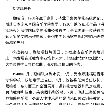
蔡继琨校长
蔡继琨，1908年生于泉州，毕业于集美学校高级师范，
后赴日本东京帝国音乐学院留学，1936年以管弦乐作品《浔
江渔火》获得国际交响乐曲公募首奖，是我国第一位获得国
际大奖的交响乐作曲家，开创中国音乐家在现代交响乐创作
领域的先河。
抗战初期，蔡继琨毅然回国，办福建省音乐师资培训
班，为发展音乐教育事业培养人才，他组建“战地歌咏团”，
大力传播抗日救亡歌曲，激发民众抗日的斗志。
1940年1月，蔡继琨来到永安。2月，受命筹建福建音乐
专科学校，校址定于上吉山。4月，他被委任为首任校长。
紧接着，各方面工作全面展开，进行校舍建设和民房租用、
聘请教师和招生、采购图书和器材。7月，他赴上海延聘名
师和采购乐器，令后人津津乐道的是请来四位欧洲籍教师：
一个是精于音乐理论的马古士，奥地利人，曾任维也纳多所