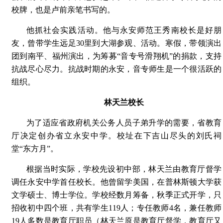
校牌，也是卢前亲笔书写的。
他抓社会实践活动。他与永安师范王秀南校长是好朋
友，曾带学生远足30里到大湖参观、活动。寒假，带领演出
团到南平、福州演出，为筹募“音专号滑翔机”的捐款，支持
抗战尽心尽力。抗战时期的永安，音专师生是一个很活跃的
组织。
林天兰校长
为了适应省政府机关公务人员子弟升学的需要，省教育
厅决定创办省立永安中学。校址在下吉山尽头的刘氏祠
堂“东方月”。
根据当时实际，学校先设初中部，林天兰由教育厅督学
调任永安中学首任校长。他曾留学美国，在普林斯顿大学获
文学硕士、博士学位。学校经数月筹备，秋季正式开学，只
招收初中四个班，共有学生119人；专任教师4名，兼任教师
19人多数是教育厅职员（林天兰原是教育厅督学，教育厅又