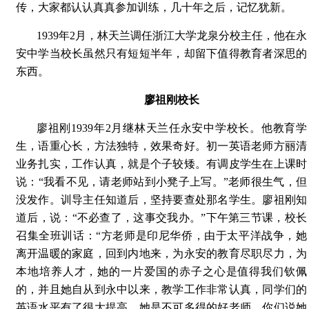
传，大家都认认真真参加训练，几十年之后，记忆犹新。
1939年2月，林天兰调任浙江大学龙泉分校主任，他在永
安中学当校长虽然只有短短半年，却留下值得教育者深思的
东西。
廖祖刚校长
廖祖刚1939年2月继林天兰任永安中学校长。他教育学
生，语重心长，方法独特，效果奇好。初一英语老师方丽清
业务扎实，工作认真，就是个子较矮。有调皮学生在上课时
说：“我看不见，请老师站到小凳子上写。”老师很生气，但
没发作。训导主任知道后，坚持要查处那名学生。廖祖刚知
道后，说：“不必查了，这事交我办。”下午第三节课，校长
召集全班训话：“方老师是印尼华侨，由于太平洋战争，她
离开温暖的家庭，回到内地来，为永安的教育尽职尽力，为
本地培养人才，她的一片爱国的赤子之心是值得我们钦佩
的，并且她自从到永中以来，教学工作非常认真，同学们的
英语水平有了很大提高，她是不可多得的好老师。你们说她