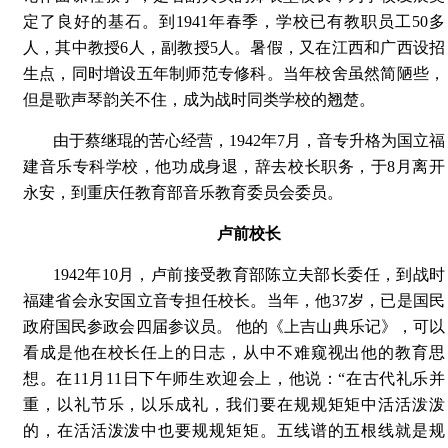
定了良好的基石。到1941年春季，学校已有教职员工50多
人，其中教授6人，副教授5人。暑假，又在江西和广西设招
生点，同时增设五年制师范专修科。当年校舍虽然简陋些，
但是歌声琴韵关不住，成为战时同类学校的翘楚。
由于蔡继琨的苦心经营，1942年7月，音专升格为国立福
建音乐专科学校，他功成身退，辞去校长职务，于8月离开
永安，到重庆任教育部音乐教育委员会委员。
卢前校长
1942年10月，卢前接受教育部陈立夫部长委任，到战时
福建省会永安国立音专担任校长。当年，他37岁，已是国民
政府国民参政会四届参议员。 他的《上吉山典乐记》，可以
看成是他在校长任上的日志，从中不难窥视出他的教育思
想。在11月11日下午师生欢迎会上，他说：“在古代礼乐并
重，以礼节乐，以乐成礼，我们要在规规矩矩中活活泼泼
的，在活活泼泼中也要规规矩矩。五线谱的五根线就是规