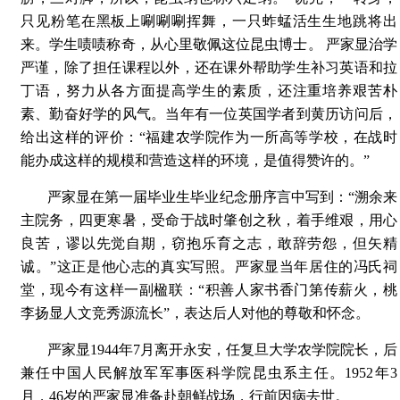
只见粉笔在黑板上唰唰唰挥舞，一只蚱蜢活生生地跳将出
来。学生啧啧称奇，从心里敬佩这位昆虫博士。 严家显治学
严谨，除了担任课程以外，还在课外帮助学生补习英语和拉
丁语，努力从各方面提高学生的素质，还注重培养艰苦朴
素、勤奋好学的风气。当年有一位英国学者到黄历访问后，
给出这样的评价：“福建农学院作为一所高等学校，在战时
能办成这样的规模和营造这样的环境，是值得赞许的。”
严家显在第一届毕业生毕业纪念册序言中写到：“溯余来
主院务，四更寒暑，受命于战时肇创之秋，着手维艰，用心
良苦，谬以先觉自期，窃抱乐育之志，敢辞劳怨，但矢精
诚。”这正是他心志的真实写照。严家显当年居住的冯氏祠
堂，现今有这样一副楹联：“积善人家书香门第传薪火，桃
李扬显人文竞秀源流长”，表达后人对他的尊敬和怀念。
严家显1944年7月离开永安，任复旦大学农学院院长，后
兼任中国人民解放军军事医科学院昆虫系主任。1952年3
月，46岁的严家显准备赴朝鲜战场，行前因病去世。