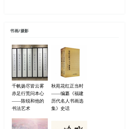
书画
/
摄影
千帆扬尽皆云雾
秋苑花红正当时
赤足行荒问本心
——编纂《福建
——陈锐和他的
历代名人书画选
书法艺术
集》史话