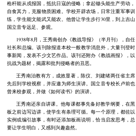
枪杆能从戎报国，抵抗日寇的侵略；拿起锄头能生产劳动，
自食其力，克服物质困难。学校开辟农场，日常注重军事训
练，学生能文能武又能农。他曾让学生步行30里，到上吉山
国立音专远足、参观。
1938年8月，王秀南创办《教战导报》（半月刊），自任
社长和总编。该刊除报道本校一般教学消息外，大量刊登时
事新闻，发表不少文艺作品。该刊还附办《教战画报》，以
抗战为题材，揭露和批判侵略者的丑恶。
王秀南治教有方，成效显著，陈仪、刘建绪两任省主席
先后到学校视察，并应邀为师生演讲。国立音专校长卢前也
曾来校参观，并做《如何读书》的演讲。
王秀南还亲自讲课。他每课都事先备好教学纲要，在黑
板之前边写边讲，使学生有条理可循。每一个原理，都佐以
实例或编引故事，有时还添加板画说明，恰当启发思考，总
要让学生明白，又感到兴趣盎然。