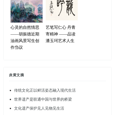
心灵的自然情思
艺笔写仁心 丹青
——胡振德近期
寄精神 ——品读
油画风景写生创
潘玉珂艺术人生
作刍议
炎黄文摘
传统文化正以鲜活姿态融入现代生活
世界遗产是联通中国与世界的桥梁
文化遗产保护见人见物见生活