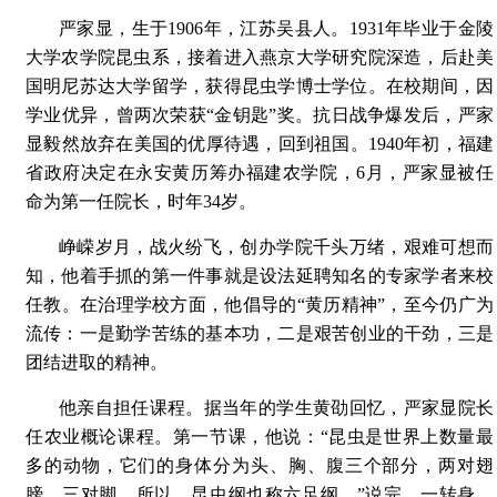
严家显，生于1906年，江苏吴县人。1931年毕业于金陵
大学农学院昆虫系，接着进入燕京大学研究院深造，后赴美
国明尼苏达大学留学，获得昆虫学博士学位。在校期间，因
学业优异，曾两次荣获“金钥匙”奖。抗日战争爆发后，严家
显毅然放弃在美国的优厚待遇，回到祖国。1940年初，福建
省政府决定在永安黄历筹办福建农学院，6月，严家显被任
命为第一任院长，时年34岁。
峥嵘岁月，战火纷飞，创办学院千头万绪，艰难可想而
知，他着手抓的第一件事就是设法延聘知名的专家学者来校
任教。在治理学校方面，他倡导的“黄历精神”，至今仍广为
流传：一是勤学苦练的基本功，二是艰苦创业的干劲，三是
团结进取的精神。
他亲自担任课程。据当年的学生黄劭回忆，严家显院长
任农业概论课程。第一节课，他说：“昆虫是世界上数量最
多的动物，它们的身体分为头、胸、腹三个部分，两对翅
膀，三对脚，所以，昆虫纲也称六足纲。”说完，一转身，