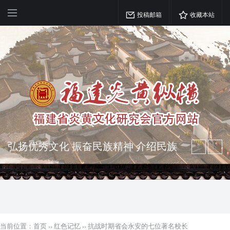
投稿邮箱
收藏本站
弘扬优秀文化 振奋民族精神 介绍民族
瑰宝 宣传中华精英
突出海西特色 报道台港澳侨 坚持古为
今用 力求雅俗共赏
当前位置：
首页
››
红色记忆
››
抗战时期省会永安的七位著名校长