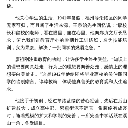
貌。
他关心学生的生活。1941年暑假，福州等沦陷区的同学
无家可归，而且断了生活来源。王泉治先生回忆说：“廖校
长和留校的老师，看在眼里，痛在心里。他向郑贞文厅长恳
求，俯允我们进教育厅办的暑期竹工训练班，名为技能培
训，实为果腹。解决了一批同学的燃眉之急。”
廖祖刚注重教育的功能，让许多学生终生受益。“知识上
的理想要向真处走，行为上的理想要向善处走，感情上的理
想要向美处走。”这是1942年他给即将毕业离校的吴仲廉同
学的临别赠言。谆谆教诲，体现他真善美的教育观和人生追
求。
他接手于初创，经过筚路蓝缕的苦心经营，先后在后山
扩建校舍，成立高中部。紫燕衔泥不辞苦，集腋终有成裘
时，随着规模的扩大和学制的完善，一所完全中学活跃在溪
山一角，备受瞩目。