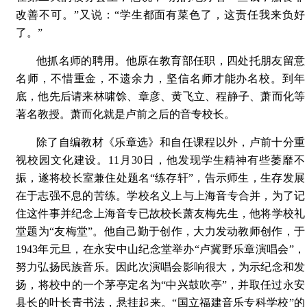
改善不可。”又说：“学生都面有菜色了，这责任我来负好
了。”
他抓名师的聘用。他原在教育部任职，四处托朋友留意
名师，不惜重金，不遗余力，坚信名师才能办名校。到年
底，他先后请来林啸馀、章彦、黄飞立、程静子、萧而化等
著名教授。萧而化就是卢前之后的音专校长。
除了自编教材《乐章选》和自任课程以外，卢前十分重
视校园文化建设。11月30日，他发现学生精神有些萎靡不
振，遂将校长室兼住处题名“练存轩”，告示师生，生存发展
在于志强不息的苦练。学校名义上与上海音专合并，为了记
住这件事并纪念上海音专已故校长萧友梅先生，他将学校礼
堂题为“友梅堂”。他自己勤于创作，大力发动教师创作，于
1943年元旦，在永安中山纪念堂举办“卢冀野乐章演唱会”，
努力弘扬民族音乐。因此次演唱会影响很大，为示纪念和发
扬，将校中的一个茅亭定名为“中兴鼓吹亭”，并取任过永安
县长的叶长青书法，悬挂起来。“国立福建音乐专科学校”的