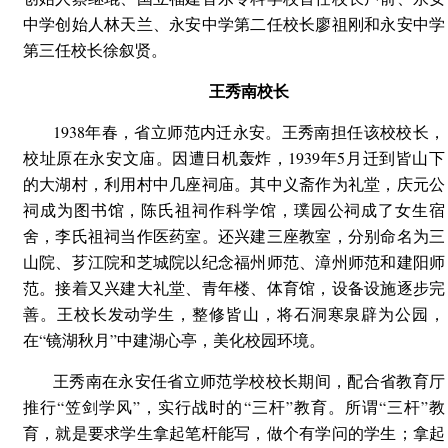
中学创始人林天兰、永安中学第二任校长廖祖刚和永安中学
第三任校长徐叙贤。
王秀南校长
1938年春，省立师范内迁永安。王秀南担任该校校长，
校址原在永安文庙。因遭日机轰炸，1939年5月迁到皆山下
的大湖村，利用村中几座祠庙。其中义斋作为礼堂，庆元公
祠成为图书馆，陈氏祖祠作科学馆，璞园公祠成了女生宿
舍，李氏祖祠当作医药室。还兴建三座教室，分别命名为三
山院、芗江院和芝城院以纪念福州师范、漳州师范和建阳师
范。接着又兴建大礼堂、青年楼、体育馆，设备设施逐步完
善。王校长发动学生，整修皆山，将石洞寒泉辟为公园，
在“镜湖秋月”中建湖心亭，美化校园环境。
王秀南在永安任省立师范学校校长期间，配合省教育厅
推行“笠剑学风”，实行战时的“三杆”教育。所谓“三杆”教
育，就是要求学生拿起笔杆能写，做个有学问的学生；拿起