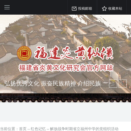
投稿邮箱
收藏本站
弘扬优秀文化 振奋民族精神 介绍民族
瑰宝 宣传中华精英
突出海西特色 报道台港澳侨 坚持古为
今用 力求雅俗共赏
当前位置：
首页
››
红色记忆
››
解放战争时期省立福州中学的党组织活动