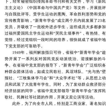
下，经常秘密组织传阅革命书刊和有关文件，学习《新民
主主义论》《中国革命与中国共产党》等文件，开展批评
与自我批评等。受学生运动的熏陶、革命胜利形势和党的
宣传教育影响，“新青年学会”成立两个月内就发展了23名
党员，并吸收了一批校外进步学生，这些成员大多都参加
过福州爱国民主学生运动和“哭民主墙事件”，有热情、有
觉悟，经过党组织一段时间的培养，很快就成了省福中地
下党支部的可靠助手。
1949年，福州解放指日可待，省福中“新青年学会”趁
势开展了一系列反对国民党反动派统治、迎接解放的斗
争。在省福中党支部的领导下，“新青年学会”广泛组织各
种群众团体活动，如成立民歌社、凤谊球队、“光与热”壁
报社、“三牧集体学习会”和“大众学术社”等，从思想上动
员和武装了大批青年学生。同时，为了发动群众救济部分
经济拮据的同学，省福中党支部领导“新青年学会”发挥民
歌社、民舞社等社团的作用，开展义卖公演等活动。
此外，为了向全市人民，特别是工商业家、著名知识