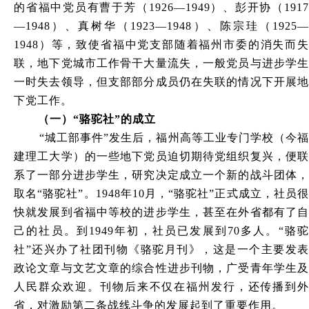
的省福中党员有曹于芳（1926—1949）、彭开协（1917
—1948）、真树华（1923—1948）、陈宗珪（1925—
1948）等，致使省福中党支部随着福州市委的消失而失
联，地下党城市工作骨干大量流失，一般党员与进步学生
一时失去领导，但支部部分成员仍在失联的情况下开展地
下党工作。
（一）“骆驼社”的成立
“城工部事件”发生后，福州高等工业专门学校（今福
建理工大学）的一些地下党员迫切期待党组织复兴，便联
系了一部分进步学生，研究决定成立一个新的战斗团体，
取名“骆驼社”。1948年10月，“骆驼社”正式成立，社员很
快就发展到省福中等校的进步学生，甚至在外省都有了自
己的社员。到1949年初，社员已发展到70多人。“骆驼
社”还兴办了社团刊物《骆驼月刊》，这是一个主要发表
政论文章与文艺文章的综合性进步刊物，广受青年学生及
人民群众欢迎。刊物后来不仅在福州发行，还传播到外
省，对激励第二条战线斗争的发展起到了重要作用。