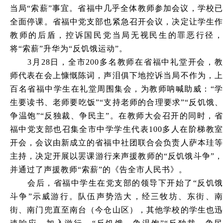
当局“索薪”事宜。省福中几乎全体教师参加会议，学校已
全面停课。省福中党支部也紧急召开会议，决定让学生作
教师的后盾，控诉国民党当局无视民生的罪恶行径，
将“索薪”升华为“反饥饿运动”。
3
月28日，全市200多名教师在省福中礼堂开会，教
师代表在会上慷慨陈词，声泪俱下地控诉当局不作为，上
百名省福中学生在礼堂周围集会，为教师呐喊助威：“学
生要读书、老师要吃饭”“支持老师的合理要求”“反饥饿、
争温饱”“反独裁、争民主”。在教师大会召开的同时，省
福中党支部也召集全市中学学生代表100多人在阶梯教室
开会，会议由新成立的省福中社团联合会负责人萨本珪等
主持，决定开展以罢课游行来声援教师的“反饥饿斗争”，
并通过了声援教师“索薪”的《告全市人民书》。
会后，省福中学生在党支部的领导下开始了“反饥饿
斗争”示威游行。队伍声势浩大，经三牧坊、东街、南
街、南门兜直至南台（今仓山区），其他学校的学生也迅