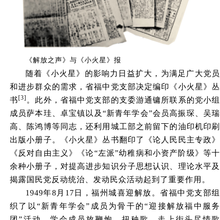
《解放之声》与《小火星》报
随着《小火星》的影响力日益扩大，为满足广大党员
和进步群众的需求，省福中党支部决定编印《小火星》丛
[3]
书
。此外，省福中党支部的支委游通镛所联系的党小组
成员萨本珪、卓宝镇以及“新青年学会”会员高振琛、吴瑞
高、陈鸿博等同志，还利用城工部之前留下的油印机印刷
出版小册子。《小火星》丛书翻印了《论人民民主专政》
《反对自由主义》《论“左派”幼稚病和小资产阶级》等十
余种小册子，对提高进步知识分子思想认识、理论水平及
揭露国民党反动统治、发动民众活动起到了重要作用。
1949年8月17日，福州城喜迎解放。省福中党支部组
织了以“新青年学会”成员为骨干的“迎接解放福中服务
团”活动。学会成员放鞭炮、扭秧歌，走上街头尽情歌