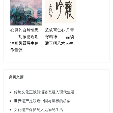
心灵的自然情思
艺笔写仁心 丹青
——胡振德近期
寄精神 ——品读
油画风景写生创
潘玉珂艺术人生
作刍议
炎黄文摘
传统文化正以鲜活姿态融入现代生活
世界遗产是联通中国与世界的桥梁
文化遗产保护见人见物见生活