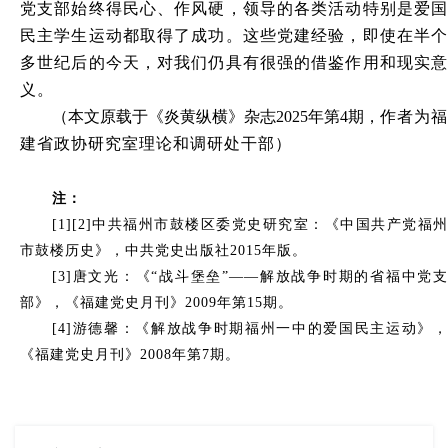
党支部始终得民心、作风硬，领导的各类活动特别是爱国
民主学生运动都取得了成功。这些党建经验，即使在半个
多世纪后的今天，对我们仍具有很强的借鉴作用和现实意
义。
（
本文
原载于《炎黄纵横》杂志
2025年第4期，
作者为
福
）
建省政协研究室理论和调研处干部
注：
[1][2]中共福州市鼓楼区委党史研究室：《中国共产党福州
市鼓楼历史》，中共党史出版社2015年版。
[3]唐文光：《“战斗堡垒”——解放战争时期的省福中党支
部》，《福建党史月刊》2009年第15期。
[4]游德馨：《解放战争时期福州一中的爱国民主运动》，
《福建党史月刊》2008年第7期。