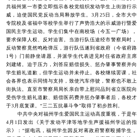
共福州第一市委立即指示各校党组织发动学生上街游行示
威，迫使国民党反动当局释放学生。3月25日，全市大中
专院校及省福中等校学生举行了声势浩大的示威游行暨爱
国民主学生运动。学生们集中在南校场（今五一广场），
要求保障人权、反对迫害。当游行队伍途经市警察局时，
反动警察竟然鸣枪弹压，游行队伍遂到省政府（今省府路
1号）门前静坐请愿，并派学生代表进见时任省政府主席
刘建绪。迫于压力，刘答应赔偿损失、惩办肇事警察并向
学生赔礼道歉，但学生运动并未停止。各校继续罢课，社
会各界也表示同情与支持，致使汽车停驶，警察也不敢上
街执法。直至市警察局局长亲自带上慰问品到省立医院向
受伤学生赔礼道歉、赔偿医药费并惩办肇事者后，各校才
于3月底复课。“三二五抗暴斗争”取得了初步胜利。
中共中央对福州学生爱国民主运动高度重视，于是年
4月1日发出《关于发动平津等地学生声援福州学运的指
示》：“据电讯，福州学生因反对蒋政府警察殴捕学生，