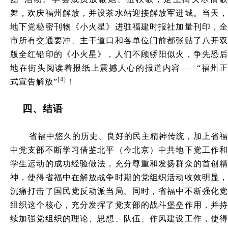
舞，欢庆福州解放，并设茶水站迎接解放军进城。当天，
地下党秘密刊物《小火星》进驻福建时报社加量刊印，全
市所有交通要冲、主干道口和各单位门前都张贴了八开双
版全红铅印的《小火星》，人们不顾骄阳似火，争先恐后
地在街头阅读着报纸上震撼人心的报道内容
——
“福州
[4]
式宣告解放”
！
四、结语
省福中悠久的历史、良好的民主精神传统，加上省福
中党支部不断学习借鉴北平（今北京）中共地下党工作和
学生运动的成功经验做法，充分尊重和发扬群众的首创精
神，使得省福中在解放战争时期的党组织活动收效明显，
沉痛打击了国民党反动派当局。同时，省福中不断强化党
组织这个核心，充分发挥了党支部的战斗堡垒作用，并持
续加强党组织的理论、思想、队伍、作风建设工作，使得