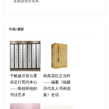
县旅游景区采风
书画
/
摄影
千帆扬尽皆云雾
秋苑花红正当时
赤足行荒问本心
——编纂《福建
——陈锐和他的
历代名人书画选
书法艺术
集》史话