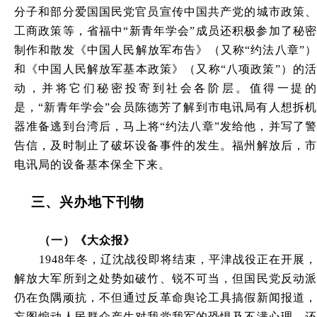
分子和部分爱国国民党官员宣传中国共产党的城市政策、
工商政策等，省福中“新青年学会”成员还积极参加了秘密
制作和散发《中国人民解放军布告》（又称“约法八章”）
和《中国人民解放军基本政策》（又称“八项政策”）的活
动，并将它们秘密投寄到社会各阶层。值得一提的
是，“新青年学会”会员陈德芳了解到市电讯局有人想拆机
器准备逃到台湾后，马上将“约法八章”发给他，并写了警
告信，及时制止了破坏设备事件的发生。福州解放后，市
电讯局的设备基本保全下来。
三、兴办地下刊物
（一）《大众报》
1948年冬，辽沈战役即将结束，平津战役正在开展，
解放大军所到之处势如破竹、锐不可当，但国民党反动派
仍在负隅顽抗，不但通过反革命舆论工具搞假新闻报道，
妄图煽动人民群众产生对我党我军的恐惧及不满心理，还