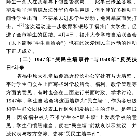
师生千余人在我领导下包围警察局……此事已传至各地，
望发动平津港穗及海外华侨学生声援，但平津宜多推动中
间性学生出面，不要单以进步学生发动，免因暴露而受打
[2]
击。”
这次运动进一步教育和锻炼了福州广大学生，
进了全市学生的团结。4月4日，福州大专学校自治联合会
（以下简称“学生自治会”）也在此次爱国民主运动的推动
下正式成立。
（二）1947年“哭民主墙事件”与1948年“反美扶
日”斗争
省福中原大礼堂后侧靠近校长办公室处有片大墙壁，
平时学生们会在上面写些对学校膳食、福利、教学管理等
方面的意见，有时也会在上面进行书面时政、学术讨论。
1947年，学生自治会将这面墙辟为“民主墙”，作为各班级
和学生群众团体发表工作纲领和发扬民主的阵地。是年12
月，因省福中校方不准学生在“民主墙”上发表学校的意
见，学生们愤懑难当，便在“民主墙”前默哀以示抗议，并
派代表与校方交涉。史称“哭民主墙事件”。