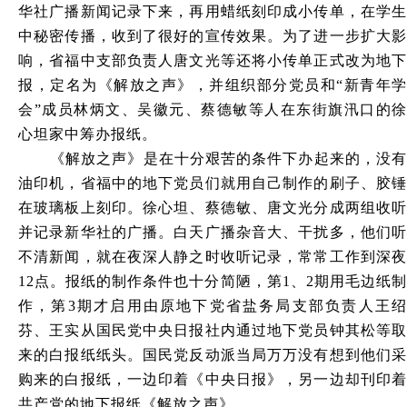
华社广播新闻记录下来，再用蜡纸刻印成小传单，在学生
中秘密传播，收到了很好的宣传效果。为了进一步扩大影
响，省福中支部负责人唐文光等还将小传单正式改为地下
报，定名为《解放之声》，并组织部分党员和“新青年学
会”成员林炳文、吴徽元、蔡德敏等人在东街旗汛口的徐
心坦家中筹办报纸。
《解放之声》是在十分艰苦的条件下办起来的，没有
油印机，省福中的地下党员们就用自己制作的刷子、胶锤
在玻璃板上刻印。徐心坦、蔡德敏、唐文光分成两组收听
并记录新华社的广播。白天广播杂音大、干扰多，他们听
不清新闻，就在夜深人静之时收听记录，常常工作到深夜
12点。报纸的制作条件也十分简陋，第1、2期用毛边纸制
作，第3期才启用由原地下党省盐务局支部负责人王绍
芬、王实从国民党中央日报社内通过地下党员钟其松等取
来的白报纸纸头。国民党反动派当局万万没有想到他们采
购来的白报纸，一边印着《中央日报》，另一边却刊印着
共产党的地下报纸《解放之声》。