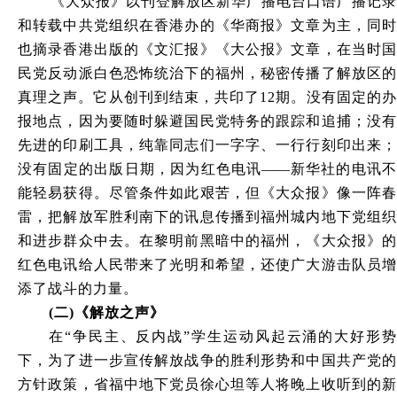
《大众报》以刊登解放区新华广播电台口语广播记录
和转载中共党组织在香港办的《华商报》文章为主，同时
也摘录香港出版的《文汇报》《大公报》文章，在当时国
民党反动派白色恐怖统治下的福州，秘密传播了解放区的
真理之声。它从创刊到结束，共印了12期。没有固定的办
报地点，因为要随时躲避国民党特务的跟踪和追捕；没有
先进的印刷工具，纯靠同志们一字字、一行行刻印出来；
没有固定的出版日期，因为红色电讯
——
新华社的电讯
能轻易获得。尽管条件如此艰苦，但《大众报》像一阵春
雷，把解放军胜利南下的讯息传播到福州城内地下党组织
和进步群众中去。在黎明前黑暗中的福州，《大众报》的
红色电讯给人民带来了光明和希望，还使广大游击队员增
添了战斗的力量。
(二)《解放之声》
在“争民主、反内战”学生运动风起云涌的大好形势
下，为了进一步宣传解放战争的胜利形势和中国共产党的
方针政策，省福中地下党员徐心坦等人将晚上收听到的新