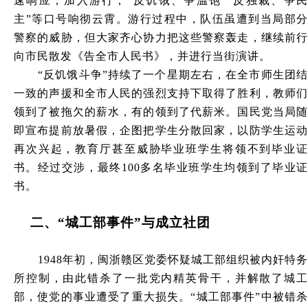
速响应，加入游行，“反饥饿、争温饱”“反独裁、争民
主”等口号响彻云霄。游行过程中，队伍虽遭到当局部分
警察的威胁，但大家齐心协力把这些警察轰走，继续前行
向市民散发《告全市人民书》，并进行当街演讲。
“反饥饿斗争”持续了一个星期左右，在全市师生团结
一致的声援和全市人民的强烈支持下取得了胜利，教师们
领到了被拖欠的薪水，有的领到了代薪米。国民党当局随
即宣布提前放暑假，企图把学生分散回家，以防学生运动
再次兴起，教育厅甚至威胁毕业班学生将领不到毕业证
书。经过交涉，最终100多名毕业班学生均领到了毕业证
书。
二、“城工部事件”与成立社团
1948
年初，闽浙赣区党委怀疑城工部组织被内奸特务
所控制，由此错杀了一批党内精英骨干，并解散了城工
部，使党的事业遭受了重大损失。“城工部事件”中被错杀