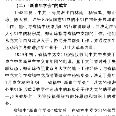
（二）“新青年学会”的成立
1948
年夏，中共上海局派出由林南、杨宗禹、郑企
琼、陈天祥、许平凡5位同志组成的小组在福州开展城市
工作。他们与省福中联络员叶绍芬取得联系，并决定由5
人小组中的杨宗禹、郑企琼指导省福中支部的工作。他们
从党支部自身建设入手，协同开展群众工作，并通过学生
运动培养考察进步学生骨干，以壮大革命力量。
1949
年初，省福中党支部秘密接收到中共中央关于
成立中国新民主主义青年团的电讯。鉴于支部暂时处于失
联状态，郑企琼依照北京各大学的地下工作经验，与省福
中党支部在省福中党员游通镛家中秘密集会，决定于是年
1月成立秘密组织
——
省福中“新青年学会”，以党的秘
外围组织形式吸收学生运动中的积极分子作为党的助手进
一步考察培养，为迎接福州解放做好思想和组织上的准
备。
省福中“新青年学会”成立后，在省福中党支部的领导