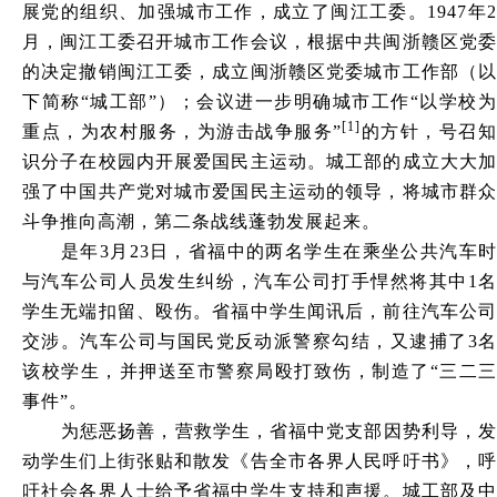
展党的组织、加强城市工作，成立了闽江工委。1947年2
月，闽江工委召开城市工作会议，根据中共闽浙赣区党委
的决定撤销闽江工委，成立闽浙赣区党委城市工作部（以
下简称“城工部”）；会议进一步明确城市工作“以学校为
[1]
重点，为农村服务，为游击战争服务”
的方针，号召
识分子在校园内开展爱国民主运动。城工部的成立大大加
强了中国共产党对城市爱国民主运动的领导，将城市群众
斗争推向高潮，第二条战线蓬勃发展起来。
是年3月23日，省福中的两名学生在乘坐公共汽车时
与汽车公司人员发生纠纷，汽车公司打手悍然将其中1名
学生无端扣留、殴伤。省福中学生闻讯后，前往汽车公司
交涉。汽车公司与国民党反动派警察勾结，又逮捕了3名
该校学生，并押送至市警察局殴打致伤，制造了“三二三
事件”。
为惩恶扬善，营救学生，省福中党支部因势利导，发
动学生们上街张贴和散发《告全市各界人民呼吁书》，呼
吁社会各界人士给予省福中学生支持和声援。城工部及中