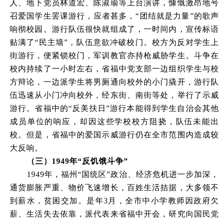
人、地下党员林道宏、陈淑瑜等上台演讲，慷慨激昂地号
召爱国学生罢课游行，应者甚多，“团结就是力量”的歌声
响彻校园。游行队伍很快就组成了，一时间内，宣传标语
贴满了“民主墙”，队伍意欲冲破校门。校方为反对学生上
街游行，便紧锁校门，军训教官亦持枪威胁学生。斗争在
校内持续了一小时左右，省福中党支部一边组织学生与校
方辩论，一边派学生将男厕通向校外的小门撬开，游行队
伍迅速从小门冲向校外，经东街、南街等处，举行了示威
游行。省福中的“反美扶日”游行本能得到学生自治会其他
成员单位的响应，却因这些学校校方阻挠，队伍未能出
校。但是，省福中的爱国示威游行仍在全市范围内造成较
大反响。
（三）1949年“反饥饿斗争”
1949
年，福州“国统区”政治、经济危机进一步加深，
通货膨胀严重、物价飞速增长，百姓生活拮据，大多领不
到薪水，贫困交加。是年3月，全市中小学教师因政府欠
薪、生活失去依靠，派代表来省福中开会，研究向国民党