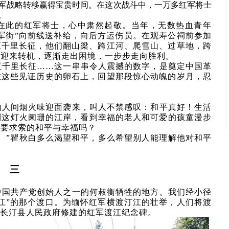
军战略转移赢得宝贵时间。在这次战斗中，一万多红军将士
。
眠在此的红军将士，心中肃然起敬。当年，无数热血青年
红军街”向前线送补给，向后方运伤员。在观寿公祠前参加
五千里长征，他们翻山梁、跨江河、爬雪山、过草地，跨
此迎来转机，逐渐走出困境，一步步走向胜利。
五千里长征……这一串串令人震撼的数字，是奠定中国革
在这些见证历史的卵石上，回望那段惊心动魄的岁月，忍
的人间烟火味迎面袭来，叫人不禁感叹：和平真好！生活
到这灯火阑珊的江岸，看到幸福的老人和可爱的孩童漫步
也要求索的和平与幸福吗？
。”瞿秋白多么渴望和平，多么希望别人能理解他对和平
三
中国共产党创始人之一的何叔衡牺牲的地方。我们经小径
江”的那个渡口。为缅怀红军横渡汀江的壮举，人们将渡
有长汀县人民政府修建的红军渡江纪念碑。