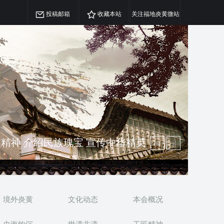
投稿邮箱
收藏本站
关注福地炎黄微站
精神 介绍民族瑰宝 宣传中华精英
澳侨 坚持古为今用 力求雅俗共赏
境外炎黄
文化动态
本会概况