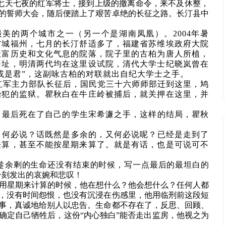
杀了七天七夜的红军将士，接到上级的撤离命令，来不及休整，
的誓师大会，随后便踏上了艰苦卓绝的长征之路。长汀县中
美的两个城市之一（另一个是湖南凤凰）。2004年暑
省城福州，七月的长汀舒适多了，福建省苏维埃政府大院
极富历史和文化气息的院落，院子里的古柏为唐人所植，
署址，明清两代均在这里设试院，清代大学士纪晓岚曾在
或是君”，这副咏古柏的对联就出自纪大学士之手。
4年红军主力部队长征后，国民党三十六师师部迁到这里，鸠
治犯的监狱。瞿秋白在牛庄岭被捕后，就关押在这里，并
，最后死在了自己的学生宋希濂之手，这样的结局，瞿秋
。何必说？话既然是多余的，又何必说呢？已经是走到了
来算，甚至不能按星期来算了。就是有话，也是可说可不
趁
余剩的生命还没有结束的时候，写一点最后的最坦白的
一刻发出的哀婉和悲叹！
用星期来计算的时候，他在想什么？他会想什么？任何人都
，没有时间怨恨，也没有沉浸在伤感里，他用临刑前这段短
事，真诚地给别人以忠告。生命都不存在了，反思、回顾、
确定自己牺牲后，这份“内心独白”能否走出监房，他视之为