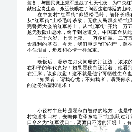
装备，与国民党正规军激战了七天七夜，为中央红
献出宝贵生命，永远长眠在了闽西这道绵延的山岭
在中复村“红军街”仰望松毛岭，缅怀长
从“红军街”上松毛岭杀敌；无数人民群众经“
完誓师大会的红军将士，从“红军街”开始二万
越无数险山恶水，终于到达遵义。中国革命从
三十六岁、七天七夜、一万多红军、二万
命胜利的基石。今天，我们重走“红军街”，踩
不住泪目，步履和心情一样沉重。
……
晚饭后，漫步在灯火阑珊的汀江边，浓浓
在和平的年代真好！如果瞿秋白还活着，他看
在江岸，该多欣慰！这不就是他宁可牺牲生命
“知我者，谓我心忧；不知我者，谓我何求
的这份渴望和追求！
小径村牛庄岭是瞿秋白被俘的地方，也是
村绕道水口村，去瞻仰毛泽东笔下“红旗跃过汀
口命名为“红军渡口”，离渡口不远的江堤上，