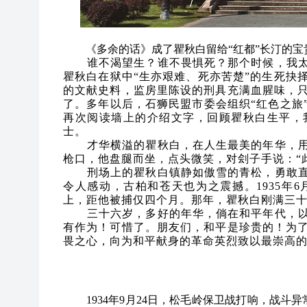
《多余的话》成了瞿秋白留给“红都”长汀的
谁不渴望生？谁不畏惧死？那个时候，我
瞿秋白在狱中“生亦艰难、死亦苦楚”的生死抉
的文献史料，监房里陈设的刑具充满血腥味，
了。多年以后，石狮民盟市委会组织“红色之旅
再次阅读墙上的介绍文字，回顾瞿秋白生平，
士。
才华横溢的瞿秋白，在人生最美的年华，
枪口，他盘腿而坐，点头微笑，对刽子手说：“
刑场上的瞿秋白镇静如傲雪的青松，勇敢
令人感动，古柏和苍天也为之震撼。1935年
上，距他被捕仅四个月。那年，瞿秋白刚满三
三十六岁，多好的年华，倘在和平年代，
有作为！可惜了。朋友们，和平是珍贵的！为
畏之心，向为和平献身的革命英烈致以最崇高
1934年9月24日，松毛岭保卫战打响，战