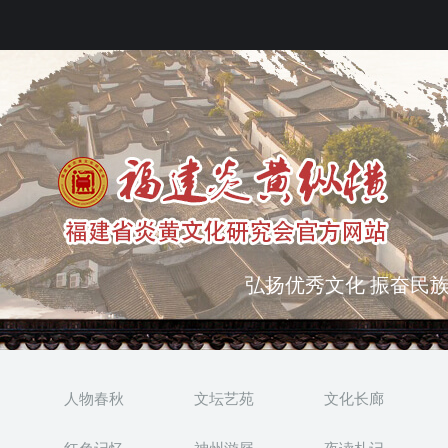
弘扬优秀文化 振奋民族
突出海西特色 报道台港
人物春秋
文坛艺苑
文化长廊