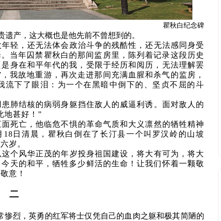
瞿秋白纪念碑
宝贵遗产，这大概也是他先前不曾想到的。
太年轻，还无法体会政治斗争的残酷性，还无法感同身受
择。当年囚禁瞿秋白的那间监房里，陈列着记录这段历史
只是身在和平年代的我，受限于经历和阅历，无法理解罢
”，我故地重游，再次走进那间充满血腥和杀气的监房，
我流下了眼泪：为一个在黑暗中倒下的、坚贞不屈的斗
用患肺结核的病弱身躯挡住敌人的威逼利诱。面对敌人的
此地甚好！”
直面死亡，他临危不惧的革命气质和大义凛然的牺牲精神
6月18日清晨，瞿秋白倒在了长汀县一个叫罗汉岭的山坡
十六岁。
以这个风华正茂的年岁投身祖国建设，将大有可为，将大
了今天的和平，牺牲多少鲜活的生命！让我们怀着一颗敬
的敬意！
二
斗异常惨烈，英勇的红军将士仅凭自己的血肉之躯和极其简陋的