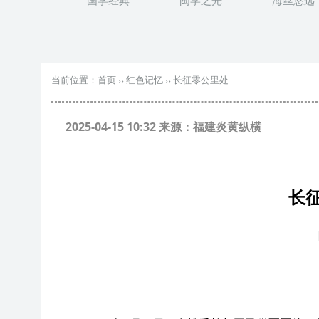
国学经典
闽学之光
海丝悠远
当前位置：
首页
››
红色记忆
››
长征零公里处
2025-04-15 10:32 来源：福建炎黄纵横
长