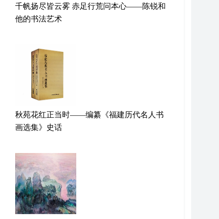
千帆扬尽皆云雾 赤足行荒问本心——陈锐和
他的书法艺术
秋苑花红正当时——编纂《福建历代名人书
画选集》史话