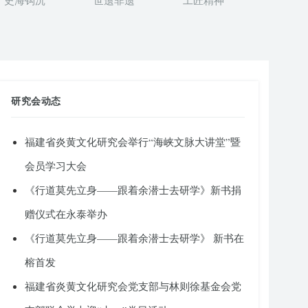
史海钩沉
世遗非遗
工匠精神
研究会动态
福建省炎黄文化研究会举行“海峡文脉大讲堂”暨
会员学习大会
《行道莫先立身——跟着余潜士去研学》新书捐
赠仪式在永泰举办
《行道莫先立身——跟着余潜士去研学》 新书在
榕首发
福建省炎黄文化研究会党支部与林则徐基金会党