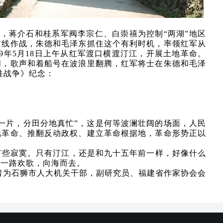
知，蒋介石和桂系军阀李宗仁、白崇禧为控制“两湖”地区
前线作战，朱德和毛泽东抓住这个有利时机，率领红军从
9年5月18日上午从红军渡口横渡汀江，开展土地革命。
闪，歌声和着船号在波浪里翻腾，红军将士在朱德和毛泽
桂战争》纪念：
一片，分田分地真忙”，这是何等波澜壮阔的场面，人民
地革命、推翻反动政权、建立革命根据地，革命形势正以
有些寂寞。只有汀江，还是和九十五年前一样，好像什么
，一路欢歌，向海而去。
者为石狮市人大机关干部，副研究员、福建省作家协会会