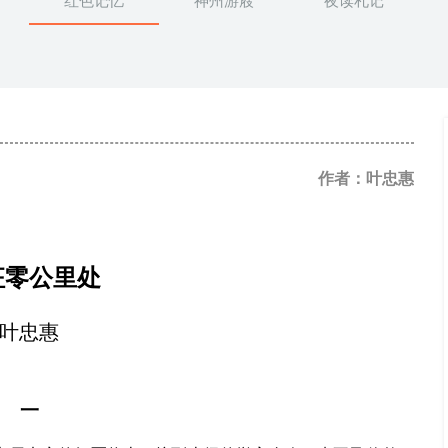
红色记忆
神州游屐
夜读札记
作者：叶忠惠
征零公里处
叶忠惠
一