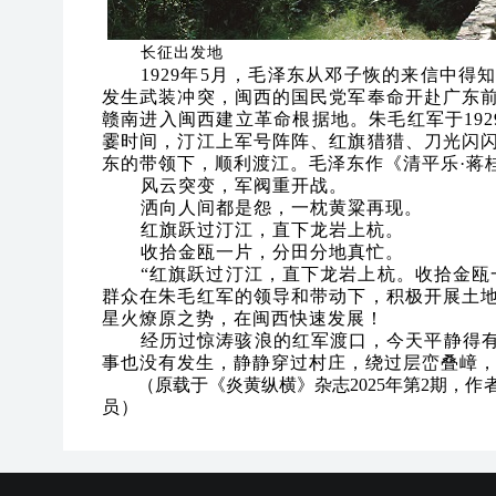
长征出发地
1929年5月，毛泽东从邓子恢的来信中得
发生武装冲突，闽西的国民党军奉命开赴广东
赣南进入闽西建立革命根据地。朱毛红军于192
霎时间，汀江上军号阵阵、红旗猎猎、刀光闪
东的带领下，顺利渡江。毛泽东作《清平乐·蒋
风云突变，军阀重开战。
洒向人间都是怨，一枕黄粱再现。
红旗跃过汀江，直下龙岩上杭。
收拾金瓯一片，分田分地真忙。
“红旗跃过汀江，直下龙岩上杭。收拾金瓯
群众在朱毛红军的领导和带动下，积极开展土
星火燎原之势，在闽西快速发展！
经历过惊涛骇浪的红军渡口，今天平静得
事也没有发生，静静穿过村庄，绕过层峦叠嶂
（原载于《炎黄纵横》杂志2025年第2期，
作
员
）