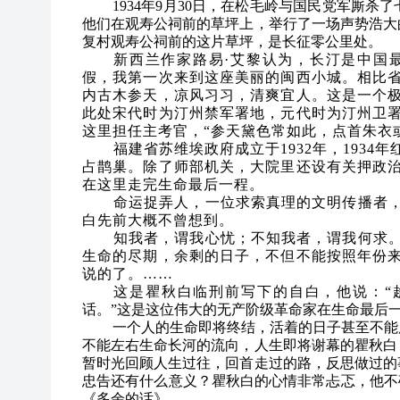
1934年9月30日，在松毛岭与国民党军厮
他们在观寿公祠前的草坪上，举行了一场声势浩大
复村观寿公祠前的这片草坪，是长征零公里处。
新西兰作家路易·艾黎认为，长汀是中国最
假，我第一次来到这座美丽的闽西小城。相比
内古木参天，凉风习习，清爽宜人。这是一个
此处宋代时为汀州禁军署地，元代时为汀州卫
这里担任主考官，“参天黛色常如此，点首朱衣
福建省苏维埃政府成立于1932年，193
占鹊巢。除了师部机关，大院里还设有关押政
在这里走完生命最后一程。
命运捉弄人，一位求索真理的文明传播者
白先前大概不曾想到。
知我者，谓我心忧；不知我者，谓我何求
生命的尽期，余剩的日子，不但不能按照年份
说的了。……
这是瞿秋白临刑前写下的自白，他说：“
话。”这是这位伟大的无产阶级革命家在生命最后
一个人的生命即将终结，活着的日子甚至不能
不能左右生命长河的流向，人生即将谢幕的瞿秋白
暂时光回顾人生过往，回首走过的路，反思做过的
忠告还有什么意义？瞿秋白的心情非常忐忑，他不
《多余的话》。