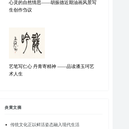
心灵的自然情思——胡振德近期油画风景写
生创作刍议
艺笔写仁心 丹青寄精神 ——品读潘玉珂艺
术人生
炎黄文摘
传统文化正以鲜活姿态融入现代生活